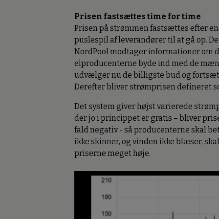
Prisen fastsættes time for time
Prisen på strømmen fastsættes efter en 
puslespil af leverandører til at gå op.
NordPool modtager informationer om de
elproducenterne byde ind med de mængde
udvælger nu de billigste bud og fortsæ
Derefter bliver strømprisen defineret so
Det system giver højst varierede strømpr
der jo i princippet er gratis – bliver pri
fald negativ - så producenterne skal b
ikke skinner, og vinden ikke blæser, skal
priserne meget høje.