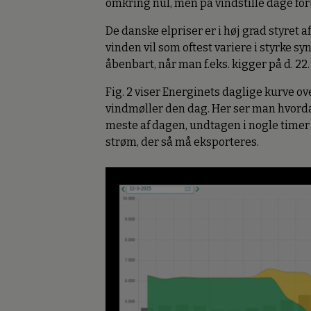
omkring nul, men på vindstille dage forbl
De danske elpriser er i høj grad styret a
vinden vil som oftest variere i styrke sy
åbenbart, når man f.eks. kigger på d. 22.
Fig. 2 viser Energinets daglige kurve o
vindmøller den dag. Her ser man hvord
meste af dagen, undtagen i nogle timer 
strøm, der så må eksporteres.