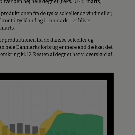
iver den høj hele døgnet (f.eks. 10.-15. marts).
f produktionen fra de tyske solceller og vindmøller,
nkront i Tyskland og i Danmark. Det bliver
 marts.
ver produktionen fra de danske solceller og
an hele Danmarks forbrug er mere end dækket det
omkring kl. 12. Resten af døgnet har vi overskud af