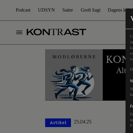
Podcast
UDSYN
Satire
Groft Sagt
Dagens leder
C
i
k
e
t
D
N
N
b
F
F
i
25.04.25
Artikel
F