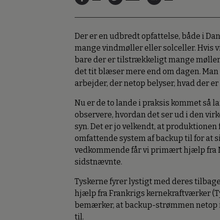
Der er en udbredt opfattelse, både i Da
mange vindmøller eller solceller. Hvis v
bare der er tilstrækkeligt mange møller
det tit blæser mere end om dagen. Man 
arbejder, der netop belyser, hvad der er 
Nu er de to lande i praksis kommet så 
observere, hvordan det ser ud i den virk
syn. Det er jo velkendt, at produktionen 
omfattende system af backup til for at s
vedkommende får vi primært hjælp fra No
sidstnævnte.
Tyskerne fyrer lystigt med deres tilbag
hjælp fra Frankrigs kernekraftværker (T
bemærker, at backup-strømmen netop ikk
til.