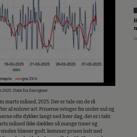
H
m
J
ts 2025. Data fra Energinet
em marts måned, 2025. Der er tale om de rå
ifter af enhver art. Priserne svinger fra under nul og
iserne ofte dykker langt ned hver dag, det er i takt
marts måned ikke dækker så mange timer og
r vinden blæser godt, kommer prisen helt ned