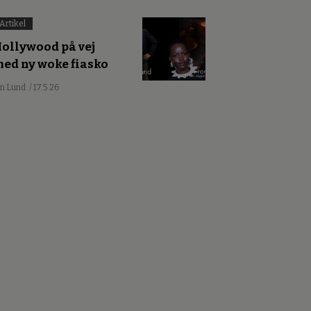
Artikel
ollywood på vej
ed ny woke fiasko
an Lund
/ 17.5.26