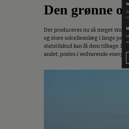
Den grønne om
S
S
o
M
Der produceres nu så meget vind- o
M
og store solcelleanlæg i lange peri
a
statstilskud kan få dem tilbage. D
andet, postes i vedvarende energi, d