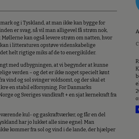
nmark og i Tyskland, at man ikke kan bygge for
inden er svag, så vil man alligevel få strøm nok,
A
. Møllerne kan også levere strøm om natten, hvor
C
kan i litteraturen opstøve videnskabelige
det helt rigtige miks af de to energikilder.
R
langt med udbygningen, at vi begynder at kunne
K
elige verden – og det er ikke noget specielt kønt
b
fra vind og sol svinger voldsomt, og der skal et
e
ikre en stabil elforsyning. For Danmarks
2
rge og Sveriges vandkraft + en sjat kernekraft fra
o
eværende kul- og gaskraftværker, og får en del
yskland har jo lukket alle sine egne). Man
e kommer fra sol og vind i de lande, der hjælper