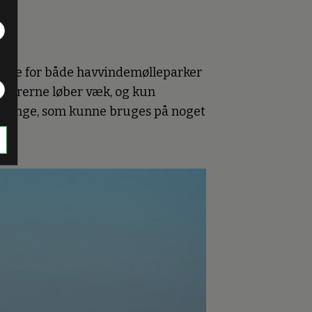
lukke for både havvindemølleparker
estorerne løber væk, og kun
og penge, som kunne bruges på noget