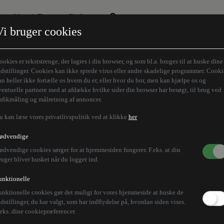
Aktuelt Tema
Skribenter
Vi bruger cookies
Den borgelige brille
Alle vores skribenter
Remigration
Modløberne
ookies er tekststrenge, der lagres i din browser, og som bl.a. bruges til at huske dine
Humaniora forfra
Z-aksen
ndstillinger. Cookies kan ikke sprede virus eller andre skadelige programmer. Cooki
an heller ikke fortælle os hvem du er, eller hvor du bor, men kan hjælpe os og
Store Danskere
ventuelle partnere med at afdække hvilke sider din browser har besøgt, til brug ved
rafikmåling og målretning af annoncer.
u kan læse vores privatlivspolitik ved at klikke
her
ødvendige
ødvendige cookies sørger for at hjemmesiden fungerer. F.eks. at din
ruger bliver husket når du logger ind.
unktionelle
unktionelle cookies gør det muligt for vores hjemmeside at huske de
ndstillinger, du har valgt, som har indflydelse på, hvordan siden vises.
.eks. dine cookiepræferencer.