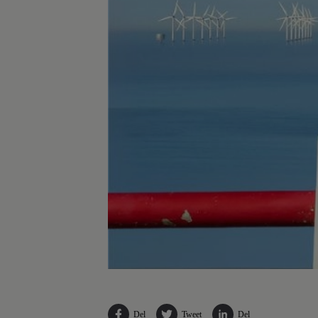
Del
Tweet
Del