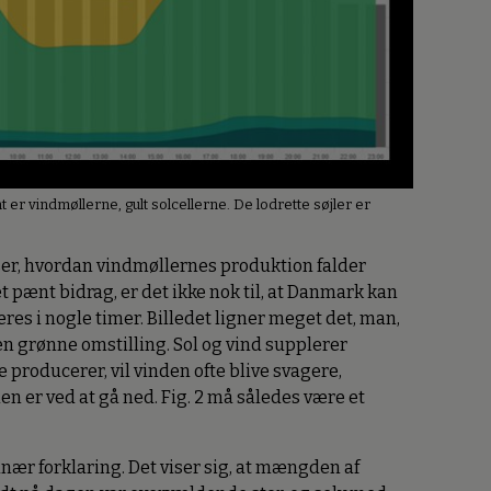
nt er vindmøllerne, gult solcellerne. De lodrette søjler er
ser, hvordan vindmøllernes produktion falder
t pænt bidrag, er det ikke nok til, at Danmark kan
res i nogle timer. Billedet ligner meget det, man,
den grønne omstilling. Sol og vind supplerer
 producerer, vil vinden ofte blive svagere,
n er ved at gå ned. Fig. 2 må således være et
nær forklaring. Det viser sig, at mængden af