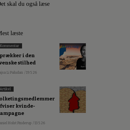
et skal du også læse
est læste
Kommentar
prækker i den
venske stilhed
ajsa Li Paludan
/ 19.5.26
Artikel
olketingsmedlemmer
fviser kvinde-
kampagne
aniel Holst Pinderup
/ 13.5.26