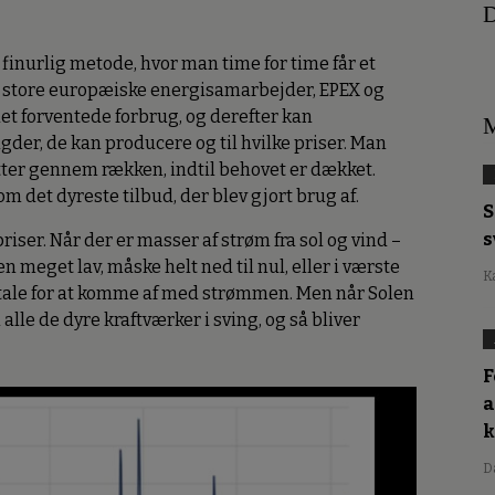
D
finurlig metode, hvor man time for time får et
 De store europæiske energisamarbejder, EPEX og
t forventede forbrug, og derefter kan
M
r, de kan producere og til hvilke priser. Man
tter gennem rækken, indtil behovet er dækket.
m det dyreste tilbud, der blev gjort brug af.
S
s
iser. Når der er masser af strøm fra sol og vind –
sen meget lav, måske helt ned til nul, eller i værste
K
etale for at komme af med strømmen. Men når Solen
 alle de dyre kraftværker i sving, og så bliver
F
a
D