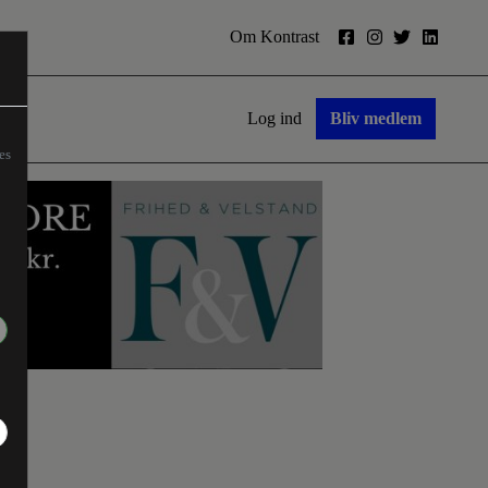
Om Kontrast
Log ind
Bliv medlem
es