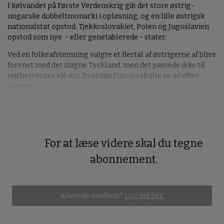
I kølvandet på Første Verdenskrig gik det store østrig-
ungarske dobbeltmonarki i opløsning, og en lille østrigsk
nationalstat opstod. Tjekkoslovakiet, Polen og Jugoslavien
opstod som nye - eller genetablerede - stater.
Ved en folkeafstemning valgte et flertal af østrigerne af blive
forenet med det slagne Tyskland, men det passede ikke til
sejrherrernes idé om, hvordan Europa skulle se ud efter
krigen.
For at læse videre skal du tegne
Premium
abonnement.
Allerede medlem?
Log ind her.