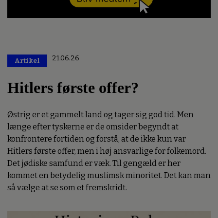
21.06.26
Artikel
Premium
Hitlers første offer?
Østrig er et gammelt land og tager sig god tid. Men
længe efter tyskerne er de omsider begyndt at
konfrontere fortiden og forstå, at de ikke kun var
Hitlers første offer, men i høj ansvarlige for folkemord.
Det jødiske samfund er væk. Til gengæld er her
kommet en betydelig muslimsk minoritet. Det kan man
så vælge at se som et fremskridt.