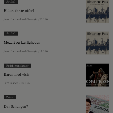
Artikel
Hitlers første offer?
Jakob Danneskiold-Samsøe
/ 21.6.26
Artikel
Mozart og kærligheden
Jakob Danneskiold-Samsøe
/ 14.6.26
Redaktøren skriver
Baron med visir
Lars Kaaber
/ 09.8.26
Debat
Dør Schengen?