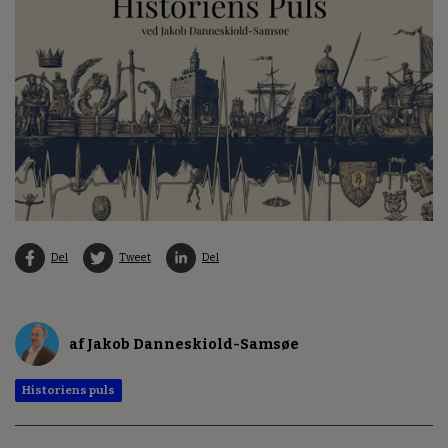
Del
Tweet
Del
af Jakob Danneskiold-Samsøe
Historiens puls