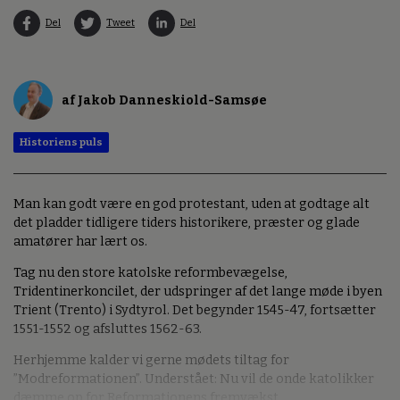
Del
Tweet
Del
af Jakob Danneskiold-Samsøe
Historiens puls
Man kan godt være en god protestant, uden at godtage alt
det pladder tidligere tiders historikere, præster og glade
amatører har lært os.
Tag nu den store katolske reformbevægelse,
Tridentinerkoncilet, der udspringer af det lange møde i byen
Trient (Trento) i Sydtyrol. Det begynder 1545-47, fortsætter
1551-1552 og afsluttes 1562-63.
Herhjemme kalder vi gerne mødets tiltag for
”Modreformationen”. Understået: Nu vil de onde katolikker
dæmme op for Reformationens fremvækst.