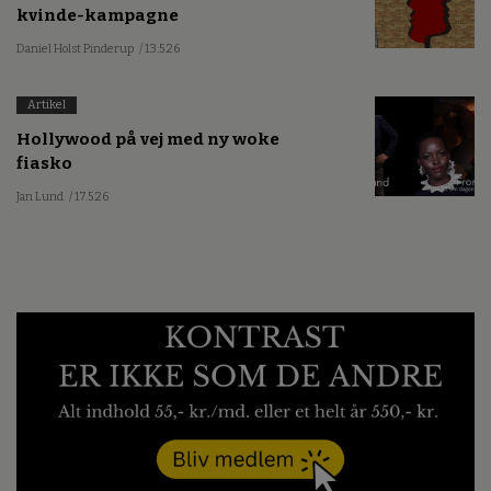
kvinde-kampagne
Daniel Holst Pinderup
/ 13.5.26
Artikel
Hollywood på vej med ny woke
fiasko
Jan Lund
/ 17.5.26