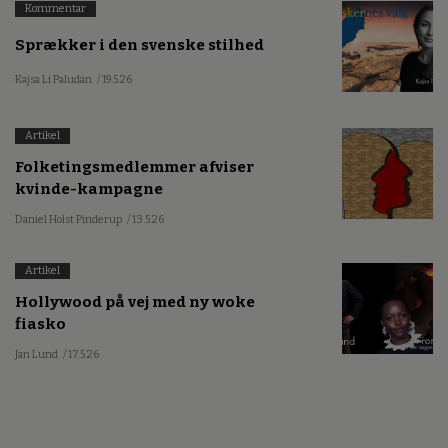
Kommentar
Sprækker i den svenske stilhed
Kajsa Li Paludan
/ 19.5.26
Artikel
Folketingsmedlemmer afviser
kvinde-kampagne
Daniel Holst Pinderup
/ 13.5.26
Artikel
Hollywood på vej med ny woke
fiasko
Jan Lund
/ 17.5.26