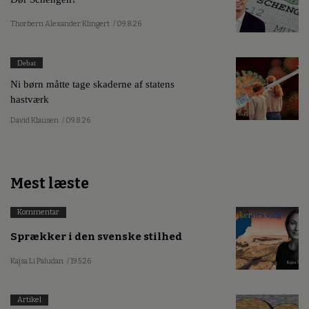
Thorbern Alexander Klingert
/ 09.8.26
Debat
Ni børn måtte tage skaderne af statens
hastværk
David Klausen
/ 09.8.26
Mest læste
Kommentar
Sprækker i den svenske stilhed
Kajsa Li Paludan
/ 19.5.26
Artikel