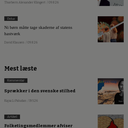
Thorbern Alexander Klingert
/ 09.8.26
Debat
Ni børn måtte tage skaderne af statens
hastværk
David Klausen
/ 09.8.26
Mest læste
Kommentar
Sprækker i den svenske stilhed
Kajsa Li Paludan
/ 19.5.26
Artikel
Folketingsmedlemmer afviser