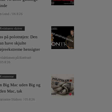
inde
an Lund
/ 06.8.26
Redaktøren skriver
as på polotrøjen: Den
an have skjulte
øjreekstreme hensigter
edaktionen på Kontrast
 05.8.26
Kommentar
n Big Mac uden Big og
den Mac, tak
arianne Stidsen
/ 05.8.26