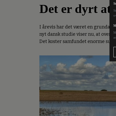
Det er dyrt at 
S
S
o
M
I årevis har det været en grundanta
M
nyt dansk studie viser nu, at overs
a
Det koster samfundet enorme summ