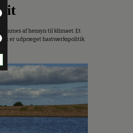
tit
svømmes af hensyn til klimaet. Et
itik er udpræget hastværkspolitik.