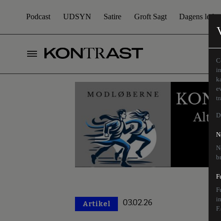
Podcast
UDSYN
Satire
Groft Sagt
Dagens leder
C
i
k
e
t
D
N
N
b
F
F
i
03.02.26
Artikel
Premium
F