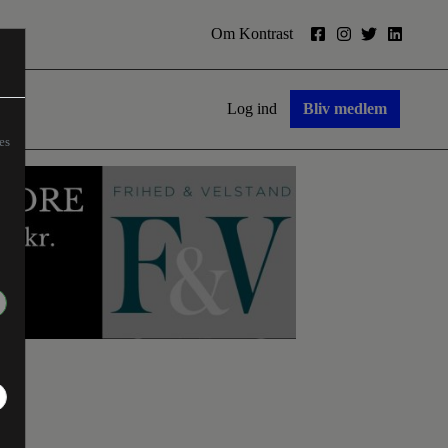
Om Kontrast
Log ind
Bliv medlem
es