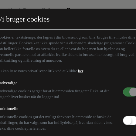
Aktuelt Tema
Skribenter
Vi bruger cookies
Den borgelige brille
Alle vores skribenter
Remigration
Modløberne
ookies er tekststrenge, der lagres i din browser, og som bl.a. bruges til at huske dine
Humaniora forfra
Z-aksen
ndstillinger. Cookies kan ikke sprede virus eller andre skadelige programmer. Cooki
an heller ikke fortælle os hvem du er, eller hvor du bor, men kan hjælpe os og
Store Danskere
ventuelle partnere med at afdække hvilke sider din browser har besøgt, til brug ved
rafikmåling og målretning af annoncer.
u kan læse vores privatlivspolitik ved at klikke
her
ødvendige
ødvendige cookies sørger for at hjemmesiden fungerer. F.eks. at din
ruger bliver husket når du logger ind.
unktionelle
unktionelle cookies gør det muligt for vores hjemmeside at huske de
ndstillinger, du har valgt, som har indflydelse på, hvordan siden vises.
.eks. dine cookiepræferencer.