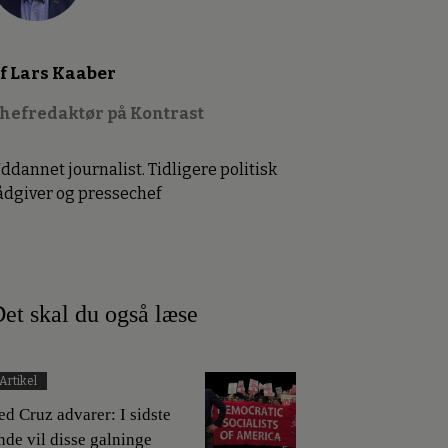
f Lars Kaaber
hefredaktør på Kontrast
ddannet journalist. Tidligere politisk
ådgiver og pressechef
et skal du også læse
Artikel
ed Cruz advarer: I sidste
nde vil disse galninge