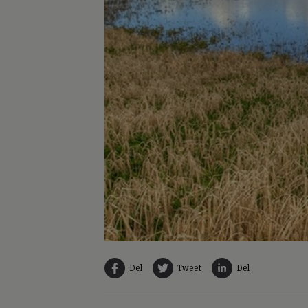
Del
Tweet
Del