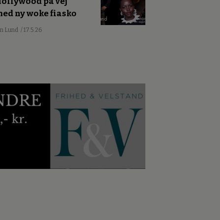
ollywood på vej
ed ny woke fiasko
an Lund
/ 17.5.26