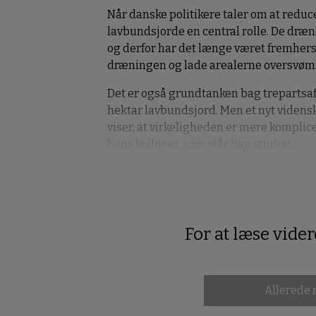
Når danske politikere taler om at reduc
lavbundsjorde en central rolle. De dræ
og derfor har det længe været fremhers
dræningen og lade arealerne oversvøm
Det er også grundtanken bag trepartsaf
hektar lavbundsjord. Men et nyt videns
viser, at virkeligheden er mere komplice
hans kolleger, som står bag studiet.
For at læse vide
Premium
Allerede