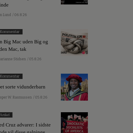
inde
an Lund
/ 06.8.26
Kommentar
n Big Mac uden Big og
den Mac, tak
arianne Stidsen
/ 05.8.26
Kommentar
et sorte vidunderbarn
esper W. Rasmussen
/ 05.8.26
Artikel
ed Cruz advarer: I sidste
nde vil disse galninge