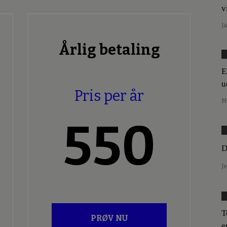
v
J
Årlig betaling
E
u
Pris per år
M
550
D
J
T
PRØV NU
e