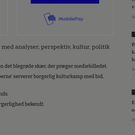
v
J
P
med analyser, perspektiv, kultur, politik
k
h
den det blegrøde skær, der præger mediebilledet.
R
/
erne’ serverer borgerlig kulturkamp med bid,
nds.
E
borgerlighed bekendt.
u
M