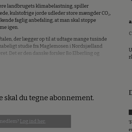
ere landbrugets klimabelastning, spiller
nede, kulstofrige jorde udleder store mængder CO₂,
kende faglig anbefaling, at man skal stoppe
a
me igen.
C
talen, der lægger op til at udtage mange tusinde
kabeligt studie fra Maglemosen i Nordsjælland
U
ret. Det er den danske forsker Bo Elberling og
r
D
re skal du tegne abonnement.
 medlem?
Log ind her.
T
e