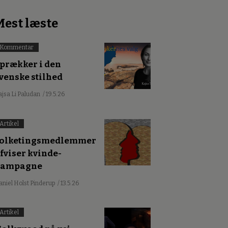
Mest læste
Kommentar
prækker i den
venske stilhed
ajsa Li Paludan
/ 19.5.26
Artikel
olketingsmedlemmer
fviser kvinde-
kampagne
aniel Holst Pinderup
/ 13.5.26
Artikel