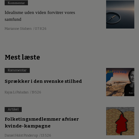
Kommentar
Idealisme uden viden forvitrer vores
samfund
Marianne Stidsen
/ 07.8.26
Mest læste
Kommentar
Sprækker i den svenske stilhed
Kajsa Li Paludan
/ 19.5.26
Artikel
Folketingsmedlemmer afviser
kvinde-kampagne
Daniel Holst Pinderup
/ 13.5.26