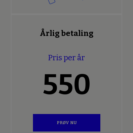
Årlig betaling
Pris per år
550
PRØV NU