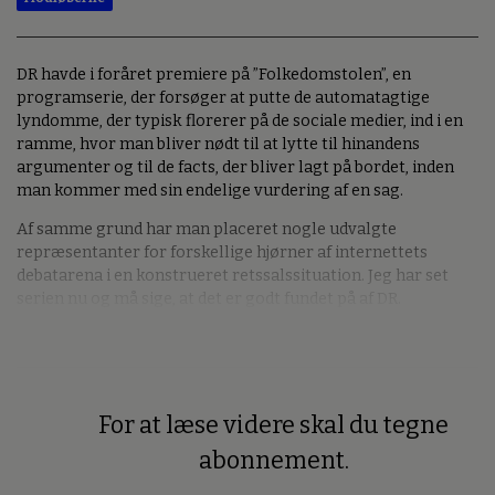
DR havde i foråret premiere på ”Folkedomstolen”, en
programserie, der forsøger at putte de automatagtige
lyndomme, der typisk florerer på de sociale medier, ind i en
ramme, hvor man bliver nødt til at lytte til hinandens
argumenter og til de facts, der bliver lagt på bordet, inden
man kommer med sin endelige vurdering af en sag.
Af samme grund har man placeret nogle udvalgte
repræsentanter for forskellige hjørner af internettets
debatarena i en konstrueret retssalssituation. Jeg har set
serien nu og må sige, at det er godt fundet på af DR.
For at læse videre skal du tegne
Premium
abonnement.