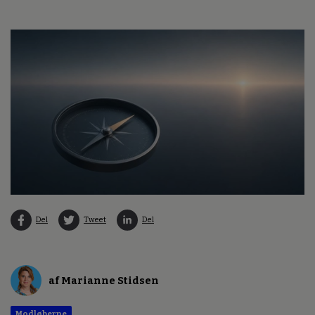
Del
Tweet
Del
af Marianne Stidsen
Modløberne