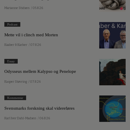
Marianne Stidsen
/ 05.8.26
Podcast
Mette vil i clinch med Morten
Kaaber & Karker
/ 07.8.26
Essay
Odysseus mellem Kalypso og Penelope
Kasper Støvring
/ 07.8.26
Kommentar
Svensmarks forskning skal videreføres
Karl Iver Dahl-Madsen
/ 06.8.26