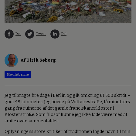
Del
Tweet
Del
af Ulrik Søberg
Modløberne
Jeg tilbragte fire dage i Berlin og gik omkring 61.500 skridt –
godt 48 kilometer. Jeg boede på Voltairestraße, få minutters
gang fra ruinerne af det gamle franciskanerkloster i
Klosterstraße. Som filosof kunne jeg ikke lade være med at
smile over sammenfaldet.
Oplysningens store kritiker af traditionen lagde navn til min