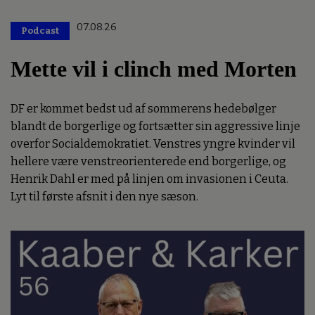
07.08.26
Podcast
Mette vil i clinch med Morten
DF er kommet bedst ud af sommerens hedebølger
blandt de borgerlige og fortsætter sin aggressive linje
overfor Socialdemokratiet. Venstres yngre kvinder vil
hellere være venstreorienterede end borgerlige, og
Henrik Dahl er med på linjen om invasionen i Ceuta.
Lyt til første afsnit i den nye sæson.