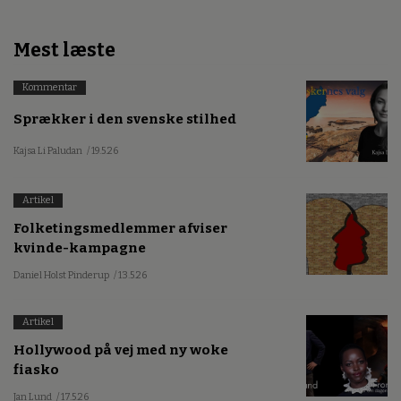
Mest læste
Kommentar
Sprækker i den svenske stilhed
Kajsa Li Paludan
/ 19.5.26
Artikel
Folketingsmedlemmer afviser
kvinde-kampagne
Daniel Holst Pinderup
/ 13.5.26
Artikel
Hollywood på vej med ny woke
fiasko
Jan Lund
/ 17.5.26