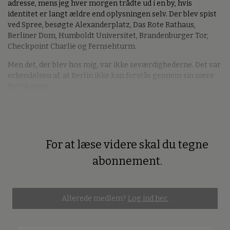
adresse, mens jeg hver morgen trådte ud i en by, hvis
identitet er langt ældre end oplysningen selv. Der blev spist
ved Spree, besøgte Alexanderplatz, Das Rote Rathaus,
Berliner Dom, Humboldt Universitet, Brandenburger Tor,
Checkpoint Charlie og Fernsehturm.
Men det, der blev hos mig, var ikke seværdighederne. Det var
erkendelsen af, at Berlin ikke kan forstås gennem sin nære
fortid alene.
For at læse videre skal du tegne
Premium
abonnement.
Allerede medlem?
Log ind her.