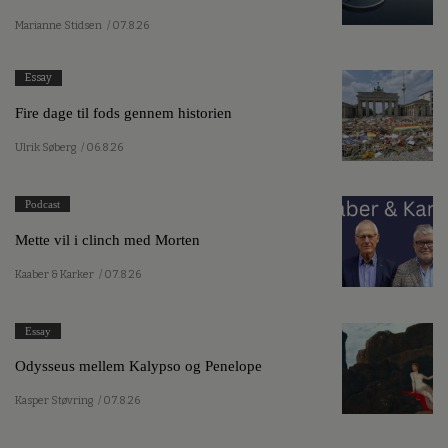
Marianne Stidsen
/ 07.8.26
Essay
Fire dage til fods gennem historien
Ulrik Søberg
/ 06.8.26
Podcast
Mette vil i clinch med Morten
Kaaber & Karker
/ 07.8.26
Essay
Odysseus mellem Kalypso og Penelope
Kasper Støvring
/ 07.8.26