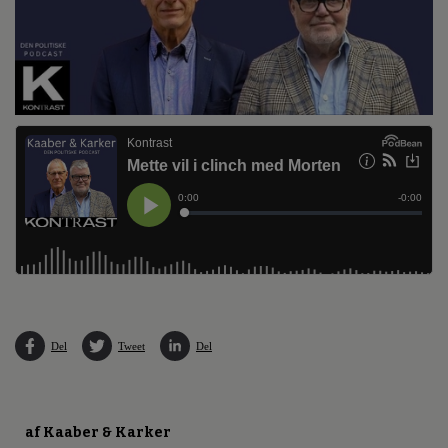
Del
Tweet
Del
af Kaaber & Karker