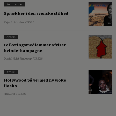
Kommentar
Sprækker i den svenske stilhed
Kajsa Li Paludan
/ 19.5.26
Artikel
Folketingsmedlemmer afviser
kvinde-kampagne
Daniel Holst Pinderup
/ 13.5.26
Artikel
Hollywood på vej med ny woke
fiasko
Jan Lund
/ 17.5.26