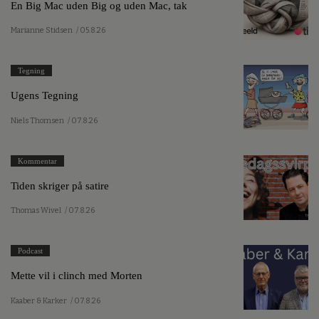
En Big Mac uden Big og uden Mac, tak
Marianne Stidsen
/ 05.8.26
Tegning
Ugens Tegning
Niels Thomsen
/ 07.8.26
Kommentar
Tiden skriger på satire
Thomas Wivel
/ 07.8.26
Podcast
Mette vil i clinch med Morten
Kaaber & Karker
/ 07.8.26