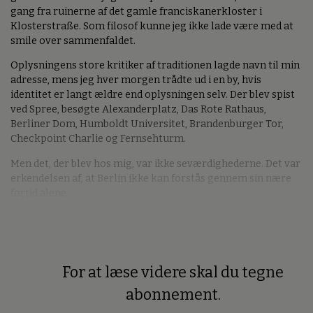
gang fra ruinerne af det gamle franciskanerkloster i
Klosterstraße. Som filosof kunne jeg ikke lade være med at
smile over sammenfaldet.
Oplysningens store kritiker af traditionen lagde navn til min
adresse, mens jeg hver morgen trådte ud i en by, hvis
identitet er langt ældre end oplysningen selv. Der blev spist
ved Spree, besøgte Alexanderplatz, Das Rote Rathaus,
Berliner Dom, Humboldt Universitet, Brandenburger Tor,
Checkpoint Charlie og Fernsehturm.
Men det, der blev hos mig, var ikke seværdighederne. Det var
erkendelsen af, at Berlin ikke kan forstås gennem sin nære
fortid alene.
For at læse videre skal du tegne
Premium
abonnement.