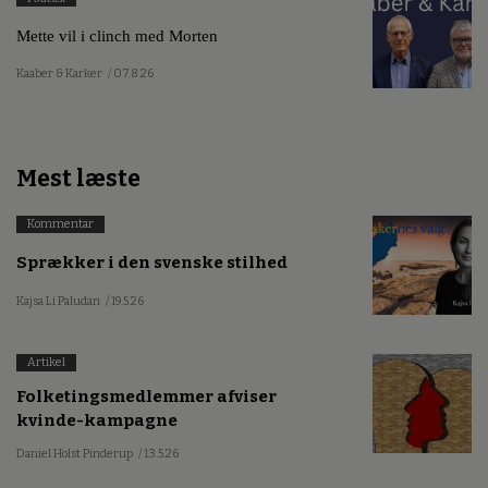
Mette vil i clinch med Morten
Kaaber & Karker
/ 07.8.26
Mest læste
Kommentar
Sprækker i den svenske stilhed
Kajsa Li Paludan
/ 19.5.26
Artikel
Folketingsmedlemmer afviser
kvinde-kampagne
Daniel Holst Pinderup
/ 13.5.26