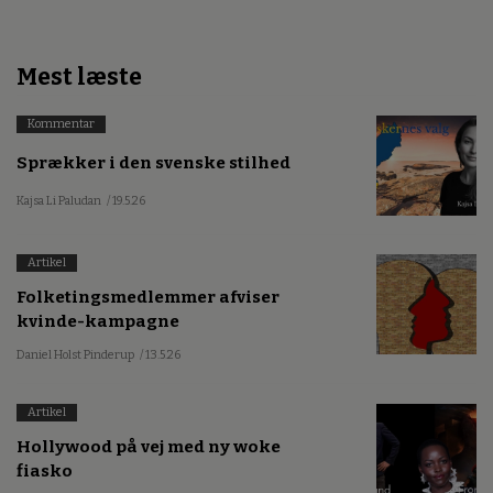
Mest læste
Kommentar
Sprækker i den svenske stilhed
Kajsa Li Paludan
/ 19.5.26
Artikel
Folketingsmedlemmer afviser
kvinde-kampagne
Daniel Holst Pinderup
/ 13.5.26
Artikel
Hollywood på vej med ny woke
fiasko