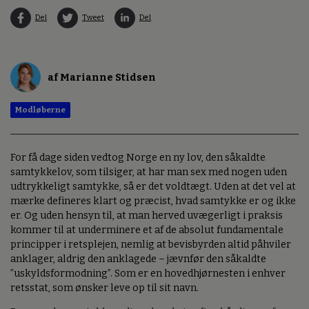
Del
Tweet
Del
af Marianne Stidsen
Modløberne
For få dage siden vedtog Norge en ny lov, den såkaldte
samtykkelov, som tilsiger, at har man sex med nogen uden
udtrykkeligt samtykke, så er det voldtægt. Uden at det vel at
mærke defineres klart og præcist, hvad samtykke er og ikke
er. Og uden hensyn til, at man herved uvægerligt i praksis
kommer til at underminere et af de absolut fundamentale
principper i retsplejen, nemlig at bevisbyrden altid påhviler
anklager, aldrig den anklagede – jævnfør den såkaldte
”uskyldsformodning”. Som er en hovedhjørnesten i enhver
retsstat, som ønsker leve op til sit navn.