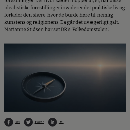
forestillinger. Der hvor kæden hopper af, er, når disse
idealistiske forestillinger invaderer det praktiske liv og
forlader den sfære, hvor de burde høre til, nemlig
kunstens og religionens. Da går det uvægerligt galt.
Marianne Stidsen har set DR's 'Folkedomstolen'.
Del
Tweet
Del