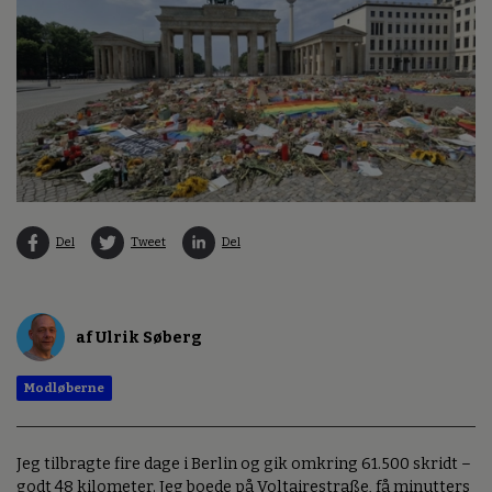
Del
Tweet
Del
af Ulrik Søberg
Modløberne
Jeg tilbragte fire dage i Berlin og gik omkring 61.500 skridt –
godt 48 kilometer. Jeg boede på Voltairestraße, få minutters