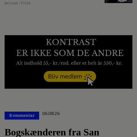
Jan Lund
/ 17.5.26
06.08.26
Kommentar
Premium
Bogskænderen fra San