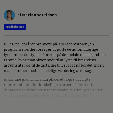
af Marianne Stidsen
Modløberne
DR havde i foråret premiere på ”Folkedomstolen”, en
programserie, der forsøger at putte de automatagtige
lyndomme, der typisk florerer på de sociale medier, ind i en
ramme, hvor man bliver nødt til at lytte til hinandens
argumenter og til de facts, der bliver lagt på bordet, inden
man kommer med sin endelige vurdering af en sag.
Af samme grund har man placeret nogle udvalgte
repræsentanter for forskellige hjørner af internettets
debatarena i en konstrueret retssalssituation. Jeg har set
serien nu og må sige, at det er godt fundet på af DR.