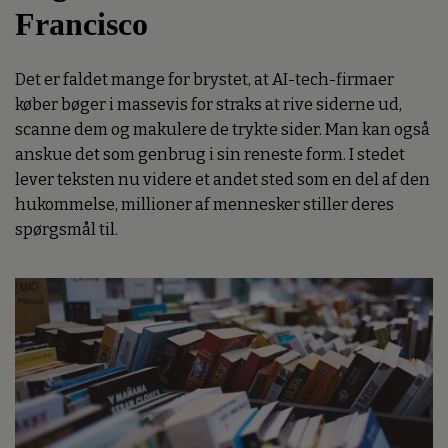
Francisco
Det er faldet mange for brystet, at AI-tech-firmaer
køber bøger i massevis for straks at rive siderne ud,
scanne dem og makulere de trykte sider. Man kan også
anskue det som genbrug i sin reneste form. I stedet
lever teksten nu videre et andet sted som en del af den
hukommelse, millioner af mennesker stiller deres
spørgsmål til.