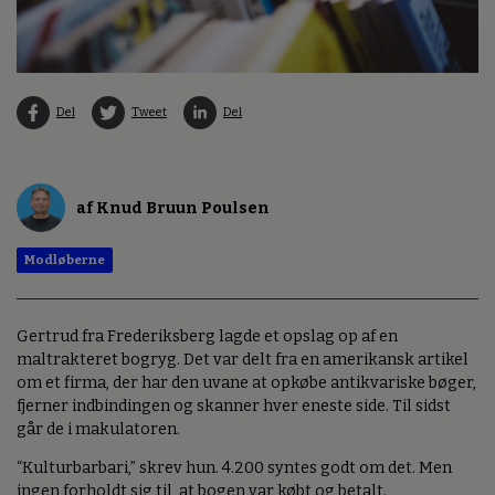
Del
Tweet
Del
af Knud Bruun Poulsen
Modløberne
Gertrud fra Frederiksberg lagde et opslag op af en
maltrakteret bogryg. Det var delt fra en amerikansk artikel
om et firma, der har den uvane at opkøbe antikvariske bøger,
fjerner indbindingen og skanner hver eneste side. Til sidst
går de i makulatoren.
“Kulturbarbari,” skrev hun. 4.200 syntes godt om det. Men
ingen forholdt sig til, at bogen var købt og betalt.