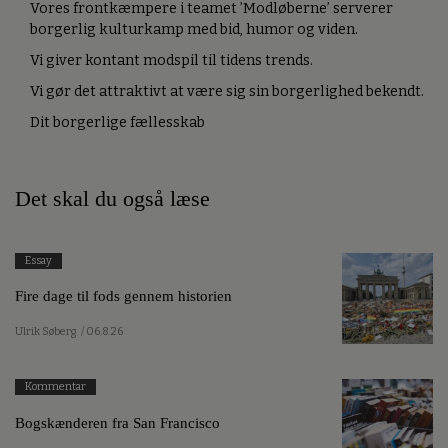
Vores frontkæmpere i teamet ’Modløberne’ serverer
borgerlig kulturkamp med bid, humor og viden.
Vi giver kontant modspil til tidens trends.
Vi gør det attraktivt at være sig sin borgerlighed bekendt.
Dit borgerlige fællesskab
Det skal du også læse
Essay
Fire dage til fods gennem historien
Ulrik Søberg
/ 06.8.26
Kommentar
Bogskænderen fra San Francisco