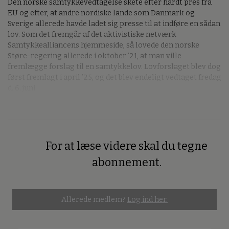
Den norske samtykkevedtagelse skete efter hårdt pres fra
EU og efter, at andre nordiske lande som Danmark og
Sverige allerede havde ladet sig presse til at indføre en sådan
lov. Som det fremgår af det aktivistiske netværk
Samtykkealliancens hjemmeside, så lovede den norske
Støre-regering allerede i oktober ’21, at man ville
fremlægge forslag til en samtykkelov. Lovforslaget blev dog
først fremlagt i april ’25, og det blev endeligt vedtaget fredag
d. 6. juni.
For at læse videre skal du tegne
Premium
abonnement.
Allerede medlem?
Log ind her.