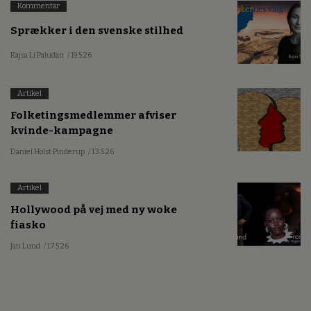
Kommentar
Sprækker i den svenske stilhed
Kajsa Li Paludan
/ 19.5.26
Artikel
Folketingsmedlemmer afviser
kvinde-kampagne
Daniel Holst Pinderup
/ 13.5.26
Artikel
Hollywood på vej med ny woke
fiasko
Jan Lund
/ 17.5.26