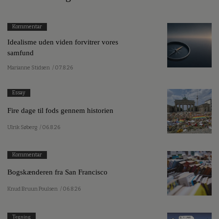
Kommentar
Idealisme uden viden forvitrer vores
samfund
Marianne Stidsen
/ 07.8.26
Essay
Fire dage til fods gennem historien
Ulrik Søberg
/ 06.8.26
Kommentar
Bogskænderen fra San Francisco
Knud Bruun Poulsen
/ 06.8.26
Tegning