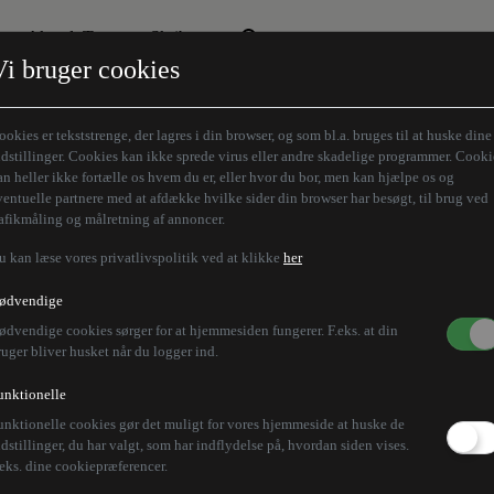
Aktuelt Tema
Skribenter
Vi bruger cookies
Den borgelige brille
Alle vores skribenter
Remigration
Modløberne
ookies er tekststrenge, der lagres i din browser, og som bl.a. bruges til at huske dine
Humaniora forfra
Z-aksen
ndstillinger. Cookies kan ikke sprede virus eller andre skadelige programmer. Cooki
an heller ikke fortælle os hvem du er, eller hvor du bor, men kan hjælpe os og
Store Danskere
ventuelle partnere med at afdække hvilke sider din browser har besøgt, til brug ved
rafikmåling og målretning af annoncer.
u kan læse vores privatlivspolitik ved at klikke
her
ødvendige
ødvendige cookies sørger for at hjemmesiden fungerer. F.eks. at din
ruger bliver husket når du logger ind.
unktionelle
unktionelle cookies gør det muligt for vores hjemmeside at huske de
ndstillinger, du har valgt, som har indflydelse på, hvordan siden vises.
.eks. dine cookiepræferencer.