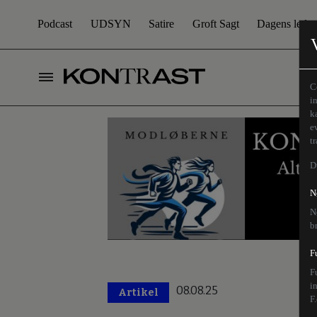
Podcast
UDSYN
Satire
Groft Sagt
Dagens leder
C
i
k
e
t
D
N
N
b
F
F
i
08.08.25
Artikel
F