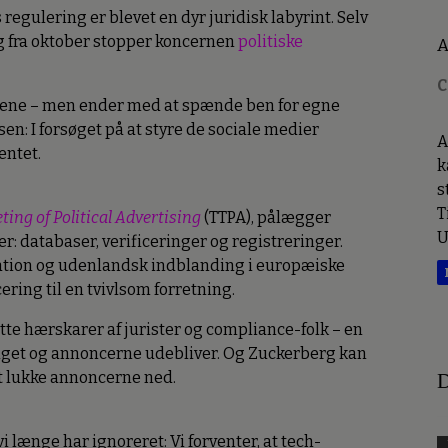
regulering er blevet en dyr juridisk labyrint. Selv
Og fra oktober stopper koncernen
politiske
A
C
ene – men ender med at spænde ben for egne
n: I forsøget på at styre de sociale medier
A
entet.
k
s
T
ing of Political Advertising
(TTPA), pålægger
U
: databaser, verificeringer og registreringer.
mation og udenlandsk indblanding i europæiske
ring til en tvivlsom forretning.
te hærskarer af jurister og compliance-folk – en
valget og annoncerne udebliver. Og Zuckerberg kan
t lukke annoncerne ned.
D
i længe har ignoreret: Vi forventer, at tech-