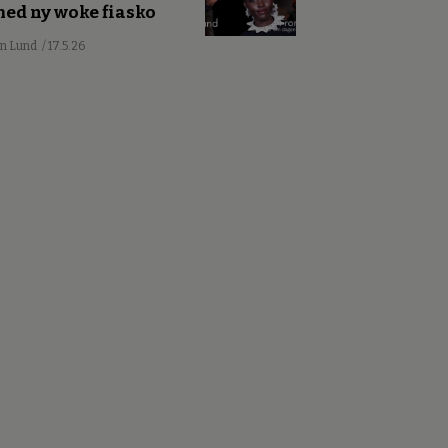
ed ny woke fiasko
an Lund
/ 17.5.26