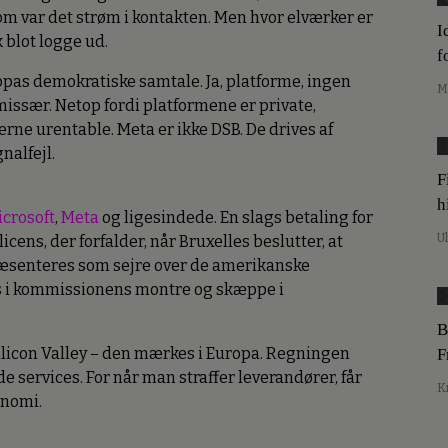
som var det strøm i kontakten. Men hvor elværker er
I
 blot logge ud.
f
opas demokratiske samtale. Ja, platforme, ingen
M
issær. Netop fordi platformene er private,
rne urentable. Meta er ikke DSB. De drives af
nalfejl.
F
h
crosoft
,
Meta
og ligesindede. En slags betaling for
U
cens, der forfalder, når Bruxelles beslutter, at
ræsenteres som sejre over de amerikanske
es i kommissionens montre og skæppe i
B
licon Valley – den mærkes i Europa. Regningen
F
 services. For når man straffer leverandører, får
K
onomi.