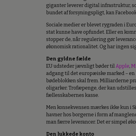
giganter leverer digital infrastruktur, 
bundet af forsyningspligt, kan Facebook
Sociale medier er blevet rygraden i Eur
stat kunne have opfundet. Eller en komm
stopper de, når regulering gør leverance
økonomisk rationalitet. Og har ingen sig
Den gyldne fælde
EU udsteder jævnligt bøder til
Apple
,
Mi
adgang til det europæiske marked – en li
bødeblokken skal frem. Milliarderne p
oligarker. Trofæpenge, der kan udstill
fællesskabernes kasse.
Men konsekvensen mærkes ikke kun i Si
havner hos borgerne i form af manglende
man færre leverancer. Det er simpel øk
Den lukkede konto