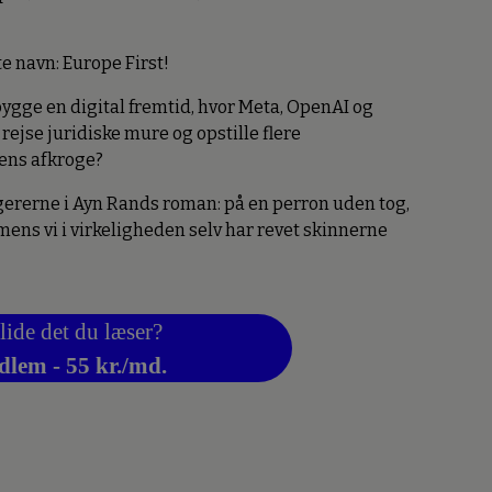
e navn: Europe First!
 bygge en digital fremtid, hvor Meta, OpenAI og
rejse juridiske mure og opstille flere
tens afkroge?
agererne i Ayn Rands roman: på en perron uden tog,
 mens vi i virkeligheden selv har revet skinnerne
lide det du læser?
dlem - 55 kr./md.