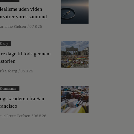
dealisme uden viden
orvitrer vores samfund
arianne Stidsen
/ 07.8.26
Essay
ire dage til fods gennem
istorien
lrik Søberg
/ 06.8.26
Kommentar
ogskænderen fra San
rancisco
nud Bruun Poulsen
/ 06.8.26