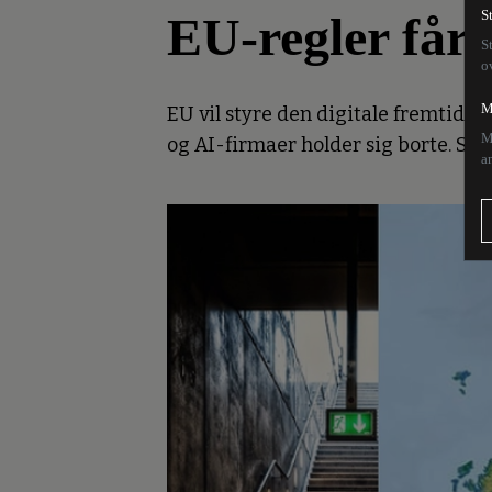
EU-regler får 
S
S
o
M
EU vil styre den digitale fremtid m
M
og AI-firmaer holder sig borte. Sp
a