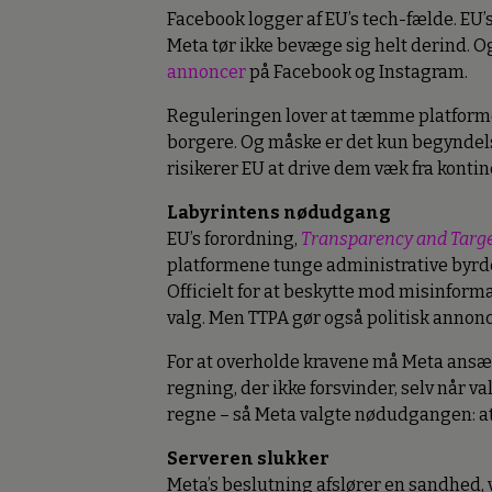
Facebook logger af EU’s tech-fælde. EU’s 
Meta tør ikke bevæge sig helt derind. 
annoncer
på Facebook og Instagram.
Reguleringen lover at tæmme platform
borgere. Og måske er det kun begyndelse
risikerer EU at drive dem væk fra kontin
Labyrintens nødudgang
EU’s forordning,
Transparency and Target
platformene tunge administrative byrder
Officielt for at beskytte mod misinfor
valg. Men TTPA gør også politisk annonce
For at overholde kravene må Meta ansæt
regning, der ikke forsvinder, selv når 
regne – så Meta valgte nødudgangen: a
Serveren slukker
Meta’s beslutning afslører en sandhed, v