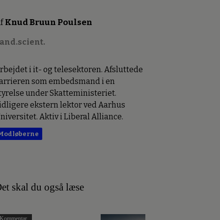
f
Knud Bruun Poulsen
and.scient.
rbejdet i it- og telesektoren. Afsluttede
arrieren som embedsmand i en
tyrelse under Skatteministeriet.
idligere ekstern lektor ved Aarhus
niversitet. Aktiv i Liberal Alliance.
Modløberne
et skal du også læse
Kommentar