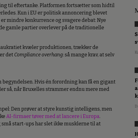
ng til eftertanke. Platformen fortsætter som hidtil
M
erledes. Kun i EU er politisk annoncering blevet
t er mindre konkurrence og svagere debat: Nye
e gamle partier overlever på de traditionelle
S
s
eaukratiet kvæler produktionen, trækker de
K
der det
Compliance overhang
: så mange krav, at selv
F
un begyndelsen. Hvis én forordning kan få en gigant
a
r der så, når Bruxelles strammer endnu mere med
D
el: Den prøver at styre kunstig intelligens, men
ske
AI-firmaer tøver med at lancere i Europa
.
små start-ups har slet ikke musklerne til at
H