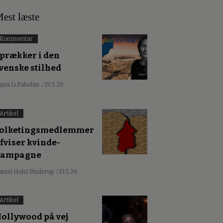
est læste
Kommentar
prækker i den
venske stilhed
ajsa Li Paludan
/ 19.5.26
Artikel
olketingsmedlemmer
fviser kvinde-
kampagne
aniel Holst Pinderup
/ 13.5.26
Artikel
ollywood på vej