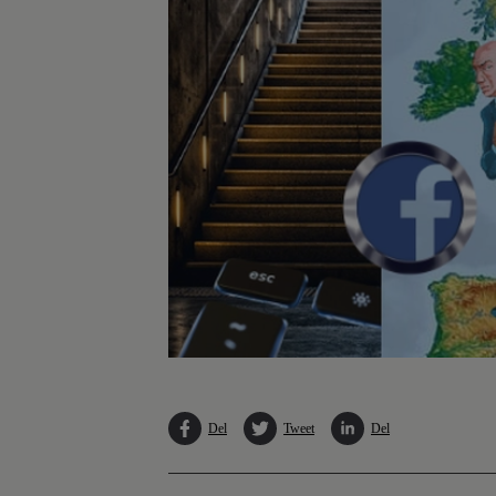
Del
Tweet
Del