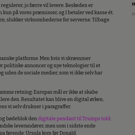
m
regulerer, jo færre vil levere. Beskeden er
en kun på vores præmisser, og I betaler ved kasse ét.
J
en, slukker virksomhederne for serverne. Tilbage
kanske platforme. Men hvis vi skræmmer
politiske annoncer og nye teknologier til et
 og uden de sociale medier, som vi ikke selv har
amme retning: Europas mål er ikke at skabe
ere den. Resultatet kan blive en digital ørken,
s vi selv drukner i paragraffer.
 og bødeblok den
digitale pendant til Trumps told
:
ndske leverandører, men som i sidste ende
pa førende: Ursula kom før Donald.