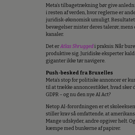
Meta’s tilbagetrækning bør give anledni
i resten af verden, hvor reglerne er and
juridisk-økonomisk umuligt. Resultate
bevægelser mister deres talerør, mens d
kanaler.
Det er
Atlas Shrugged
i praksis: Når bur
produktive sig. Juridiske eksperter kal
giganter ikke tør navigere.
Push-besked fra Bruxelles
Meta’s stop for politiske annoncer er k
til at trække annoncestikket, hvad ske
GDPR – og nu den nye AI Act?
Netop AI-forordningen er et skoleeksemp
stiller krav så omfattende, at amerikan
Mange udskyder, andre opgiver helt. Og 
kæmpe med bunkerne af papirer.