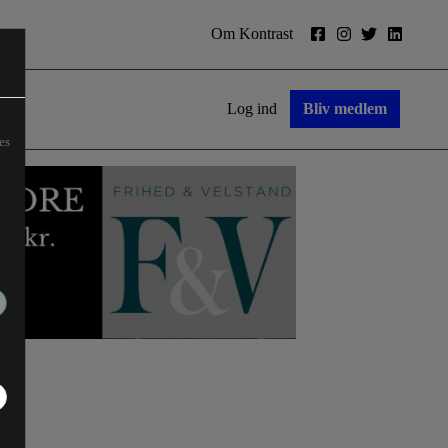
Om Kontrast
Log ind
Bliv medlem
es