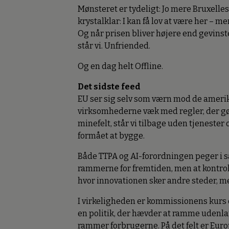
Mønsteret er tydeligt: Jo mere Bruxelles 
krystalklar: I kan få lov at være her – m
Og når prisen bliver højere end gevinst
står vi. Unfriended.
Og en dag helt Offline.
Det sidste feed
EU ser sig selv som værn mod de ameri
virksomhederne væk med regler, der gør 
minefelt, står vi tilbage uden tjenester
formået at bygge.
Både TTPA og AI-forordningen peger i s
rammerne for fremtiden, men at kontroll
hvor innovationen sker andre steder, men
I virkeligheden er kommissionens kurs
en politik, der hævder at ramme udenla
rammer forbrugerne. På det felt er Euro