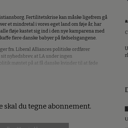
istiansborg. Fertilitetskrise kan måske ligefrem gå
a
iver et mindretal i vores eget land om føje år, har
a alle fløje kastet sig ind i den nye kamparena med
C
skaffe flere danske babyer på fødselsgangene.
U
er fra. Liberal Alliances politiske ordfører
r
 sit nyhedsbrev, at LA under ingen
itik møntet på at få danske kvinder til at føde
D
re skal du tegne abonnement.
U