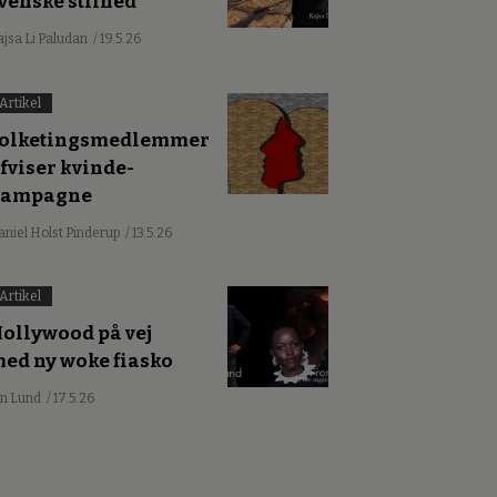
venske stilhed
ajsa Li Paludan
/ 19.5.26
Artikel
olketingsmedlemmer
fviser kvinde-
kampagne
aniel Holst Pinderup
/ 13.5.26
Artikel
ollywood på vej
ed ny woke fiasko
an Lund
/ 17.5.26