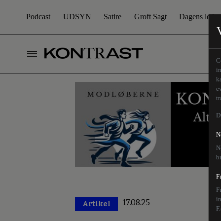
Podcast
UDSYN
Satire
Groft Sagt
Dagens leder
C
i
k
e
t
D
N
N
b
F
F
i
17.08.25
Artikel
Premium
F