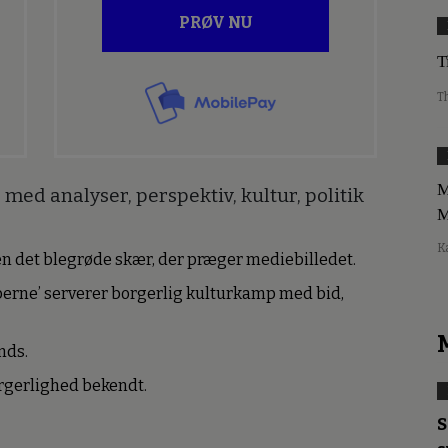
PRØV NU
T
T
M
med analyser, perspektiv, kultur, politik
M
K
den det blegrøde skær, der præger mediebilledet.
erne’ serverer borgerlig kulturkamp med bid,
nds.
borgerlighed bekendt.
S