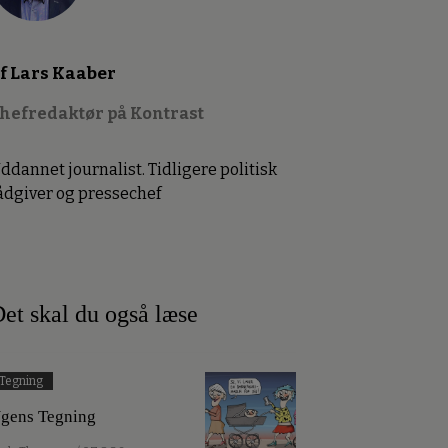
f Lars Kaaber
hefredaktør på Kontrast
ddannet journalist. Tidligere politisk
ådgiver og pressechef
et skal du også læse
Tegning
gens Tegning