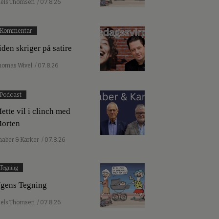
iels Thomsen
/ 07.8.26
Kommentar
iden skriger på satire
homas Wivel
/ 07.8.26
Podcast
ette vil i clinch med
orten
aaber & Karker
/ 07.8.26
Tegning
gens Tegning
iels Thomsen
/ 07.8.26