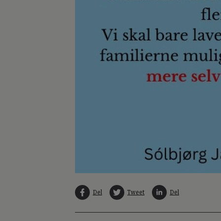
Del
Tweet
Del