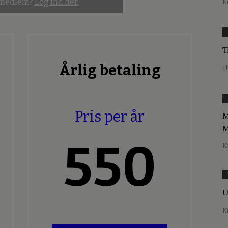
 medlem?
Log ind her.
N
T
Årlig betaling
T
Pris per år
M
M
550
K
U
N