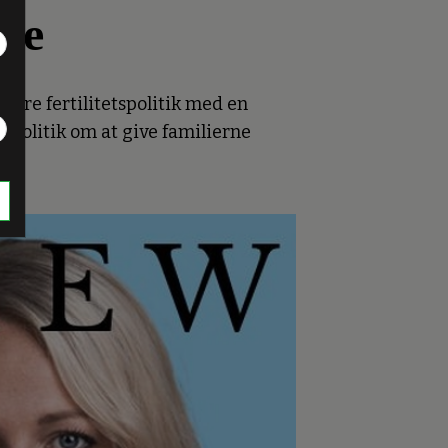
ave
røre fertilitetspolitik med en
liepolitik om at give familierne
ge.