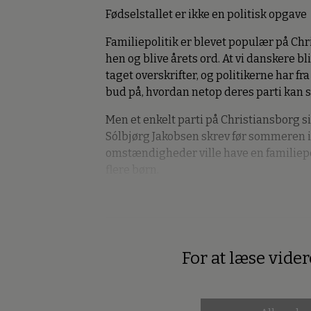
Fødselstallet er ikke en politisk opgave
Familiepolitik er blevet populær på Chr
hen og blive årets ord. At vi danskere bl
taget overskrifter, og politikerne har fr
bud på, hvordan netop deres parti kan 
Men et enkelt parti på Christiansborg sig
Sólbjørg Jakobsen skrev før sommeren i
omstændigheder ville have en familiepol
flere børn.
For at læse vide
Premium