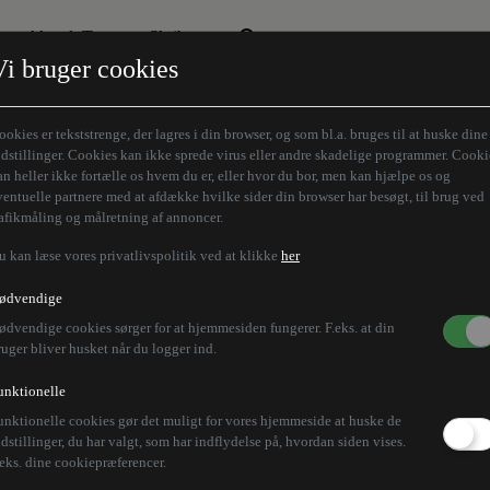
Aktuelt Tema
Skribenter
Vi bruger cookies
Den borgelige brille
Alle vores skribenter
Remigration
Modløberne
ookies er tekststrenge, der lagres i din browser, og som bl.a. bruges til at huske dine
Humaniora forfra
Z-aksen
ndstillinger. Cookies kan ikke sprede virus eller andre skadelige programmer. Cooki
an heller ikke fortælle os hvem du er, eller hvor du bor, men kan hjælpe os og
Store Danskere
ventuelle partnere med at afdække hvilke sider din browser har besøgt, til brug ved
rafikmåling og målretning af annoncer.
u kan læse vores privatlivspolitik ved at klikke
her
ødvendige
ødvendige cookies sørger for at hjemmesiden fungerer. F.eks. at din
ruger bliver husket når du logger ind.
unktionelle
unktionelle cookies gør det muligt for vores hjemmeside at huske de
ndstillinger, du har valgt, som har indflydelse på, hvordan siden vises.
.eks. dine cookiepræferencer.