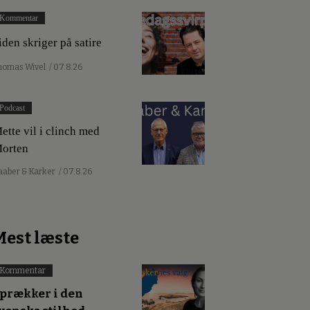
Kommentar
iden skriger på satire
homas Wivel
/ 07.8.26
Podcast
ette vil i clinch med
orten
aaber & Karker
/ 07.8.26
Mest læste
Kommentar
prækker i den