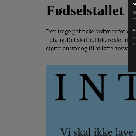
Fødselstallet e
S
S
o
M
Den unge politiske ordfører for det
M
ildtang. Det skal politikere slet ik
a
større ansvar og til at løfte ansvar