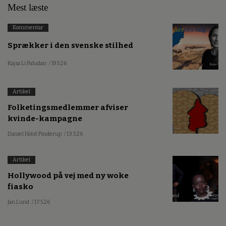
Mest læste
Kommentar
Sprækker i den svenske stilhed
Kajsa Li Paludan
/ 19.5.26
Artikel
Folketingsmedlemmer afviser
kvinde-kampagne
Daniel Holst Pinderup
/ 13.5.26
Artikel
Hollywood på vej med ny woke
fiasko
Jan Lund
/ 17.5.26