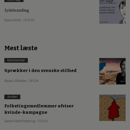
Jydebranding
Ryan Smith
/ 10.8.26
Mest læste
Kommentar
Sprækker i den svenske stilhed
Kajsa Li Paludan
/ 19.5.26
Artikel
Folketingsmedlemmer afviser
kvinde-kampagne
Daniel Holst Pinderup
/ 13.5.26