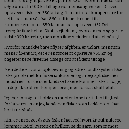
betale fuld afgift på 750 kr. per ton CO2, hvorefter de så kan
søge om at få 400 kr. tilbage via momsangivelsen. Derved
opkræves fiskeren 350kr i afgift, men for at kompensere for
dette har man så afsat 860 millioner kroner til at
kompensere for de 350 kr. man har opkrævet (5). Det
fremgår ikke helt af Skats vejledning, hvordan man søger de
sidste 350 kr. retur, men mon ikke vi finder ud af det på sigt.
Hvorfor man ikke bare aflyser afgiften, er uklart, men man
mener åbenbart, det er en fordel at opkræve 750 kr. og
bagefter bede fiskerne ansøge om at få dem tilbage.
Men dette virvar af opkrævning og køre-rundt-system løser
ikke problemet for fiskeriauktionen og arbejdspladserne i
industrien, for de udenlandske fiskere kommer ikke tilbage,
da de jo ikke bliver kompenseret, men fortsat skal betale.
Jeg har forsøgt at holde en munter tone i artiklen til glæde
for læseren, men jeg kender en fisker som hedder Kim, han
bor i Hirtshals.
Kim er en meget dygtig fisker, han ved hvornår kulmulerne
kommer ind til kysten og hvilken højde garn, som er mest