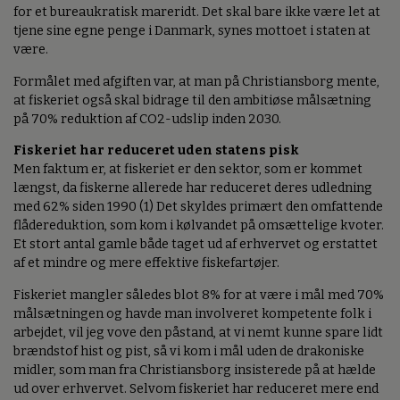
for et bureaukratisk mareridt. Det skal bare ikke være let at
tjene sine egne penge i Danmark, synes mottoet i staten at
være.
Formålet med afgiften var, at man på Christiansborg mente,
at fiskeriet også skal bidrage til den ambitiøse målsætning
på 70% reduktion af CO2-udslip inden 2030.
Fiskeriet har reduceret uden statens pisk
Men faktum er, at fiskeriet er den sektor, som er kommet
længst, da fiskerne allerede har reduceret deres udledning
med 62% siden 1990 (1) Det skyldes primært den omfattende
flådereduktion, som kom i kølvandet på omsættelige kvoter.
Et stort antal gamle både taget ud af erhvervet og erstattet
af et mindre og mere effektive fiskefartøjer.
Fiskeriet mangler således blot 8% for at være i mål med 70%
målsætningen og havde man involveret kompetente folk i
arbejdet, vil jeg vove den påstand, at vi nemt kunne spare lidt
brændstof hist og pist, så vi kom i mål uden de drakoniske
midler, som man fra Christiansborg insisterede på at hælde
ud over erhvervet. Selvom fiskeriet har reduceret mere end