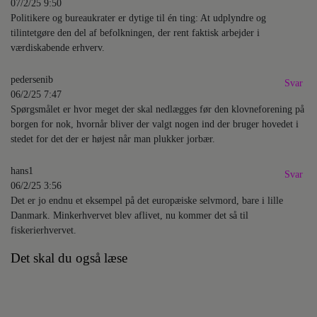
07/2/25 9:50
Politikere og bureaukrater er dytige til én ting: At udplyndre og
tilintetgøre den del af befolkningen, der rent faktisk arbejder i
værdiskabende erhverv.
pedersenib
Svar
06/2/25 7:47
Spørgsmålet er hvor meget der skal nedlægges før den klovneforening på
borgen for nok, hvornår bliver der valgt nogen ind der bruger hovedet i
stedet for det der er højest når man plukker jorbær.
hans1
Svar
06/2/25 3:56
Det er jo endnu et eksempel på det europæiske selvmord, bare i lille
Danmark. Minkerhvervet blev aflivet, nu kommer det så til
fiskerierhvervet.
Det skal du også læse