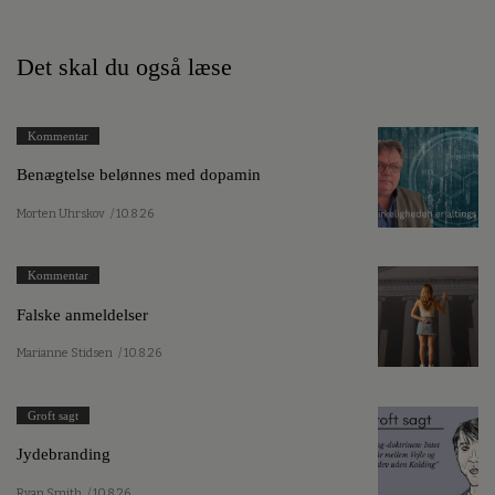
Det skal du også læse
Kommentar
Benægtelse belønnes med dopamin
Morten Uhrskov
/ 10.8.26
Kommentar
Falske anmeldelser
Marianne Stidsen
/ 10.8.26
Groft sagt
Jydebranding
Ryan Smith
/ 10.8.26