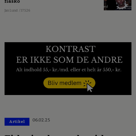
fiasko
Jan Lund
/ 17.5.26
06.02.25
Artikel