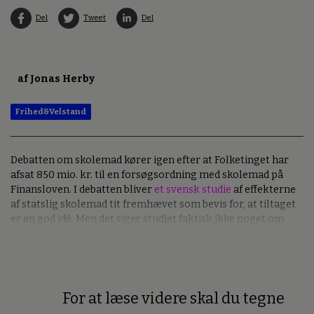
Del
Tweet
Del
af Jonas Herby
Frihed&Velstand
Debatten om skolemad kører igen efter at Folketinget har
afsat 850 mio. kr. til en forsøgsordning med skolemad på
Finansloven. I debatten bliver
et svensk studie
af effekterne
af statslig skolemad tit fremhævet som bevis for, at tiltaget
er en god idé. Men det siger studiet faktisk ikke noget om.
For at læse videre skal du tegne
Premium