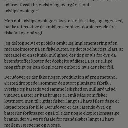
udfaser fossilt brændstof og overgår til nul-
udslipsløsninger.”
Men nul-udslipsløsninger eksisterer ikke i dag, og ingen ved,
hvilke alternative drivmidler, der bliver dominerende for
fiskefartøjer på sigt.
Jeg deltog selv i et projekt omkring implementering af en
metanolmotor på en fiskekutter, og det stod hurtigt klart, at
metanol er en teknisk mulighed, der dog er alt for dyr, da
brændstoffet koster det dobbelte af diesel. Det er tillige
møggiftigt og kan eksplodere ombord, hvis der sker fejl.
Derudover er der ikke nogen produktion af grøn metanol.
Ørsted droppede i sommer den stort planlagte fabrik i
Sverige og kastede ved samme lejlighed en milliard ud ad
vinduet. Batterier kan bruges til små både som fisker
kystnært, men til rigtigt fiskeri langt til havs i flere dage er
kapaciteten for lille. Derudover er det rasende dyrt, og
batterier forårsager også til tider nogle eksplosionsagtige
brande, der vil være fatale for mandskabet langt til havs
mellem Færøerne og Norge.