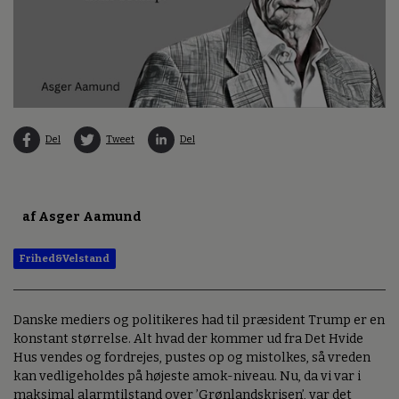
Del
Tweet
Del
af Asger Aamund
Frihed&Velstand
Danske mediers og politikeres had til præsident Trump er en
konstant størrelse. Alt hvad der kommer ud fra Det Hvide
Hus vendes og fordrejes, pustes op og mistolkes, så vreden
kan vedligeholdes på højeste amok-niveau. Nu, da vi var i
maksimal alarmtilstand over ’Grønlandskrisen’, var det