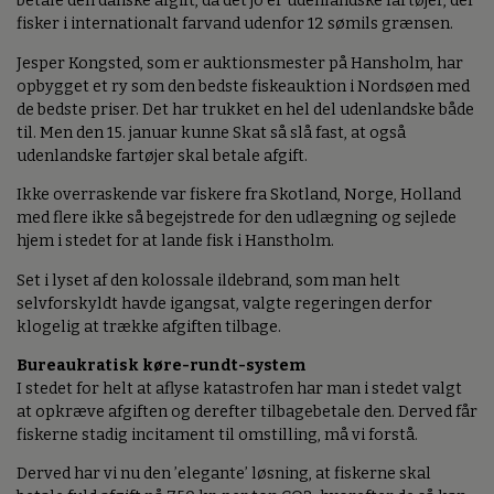
betale den danske afgift, da det jo er udenlandske fartøjer, der
fisker i internationalt farvand udenfor 12 sømils grænsen.
Jesper Kongsted, som er auktionsmester på Hansholm, har
opbygget et ry som den bedste fiskeauktion i Nordsøen med
de bedste priser. Det har trukket en hel del udenlandske både
til. Men den 15. januar kunne Skat så slå fast, at også
udenlandske fartøjer skal betale afgift.
Ikke overraskende var fiskere fra Skotland, Norge, Holland
med flere ikke så begejstrede for den udlægning og sejlede
hjem i stedet for at lande fisk i Hanstholm.
Set i lyset af den kolossale ildebrand, som man helt
selvforskyldt havde igangsat, valgte regeringen derfor
klogelig at trække afgiften tilbage.
Bureaukratisk køre-rundt-system
I stedet for helt at aflyse katastrofen har man i stedet valgt
at opkræve afgiften og derefter tilbagebetale den. Derved får
fiskerne stadig incitament til omstilling, må vi forstå.
Derved har vi nu den ’elegante’ løsning, at fiskerne skal