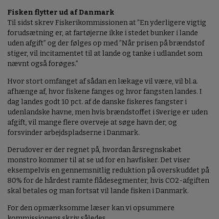
Fisken flytter ud af Danmark
Til sidst skrev Fiskerikommissionen at ”En yderligere vigtig
forudsætning er, at fartøjerne ikke i stedet bunker i lande
uden afgift” og der følges op med ”Når prisen på brændstof
stiger, vil incitamentet til at lande og tanke i udlandet som
nævnt også forøges.”
Hvor stort omfanget af sådan en lækage vil være, vil bl.a.
afhænge af, hvor fiskene fanges og hvor fangsten landes. I
dag landes godt 10 pct. af de danske fiskeres fangster i
udenlandske havne, men hvis brændstoffet i Sverige er uden
afgift, vil mange flere overveje at søge havn der, og
forsvinder arbejdspladserne i Danmark.
Derudover er der regnet på, hvordan årsregnskabet
monstro kommer til at se ud for en havfisker. Det viser
eksempelvis en gennemsnitlig reduktion på overskuddet på
80% for de hårdest ramte flådesegmenter, hvis CO2-afgiften
skal betales og man fortsat vil lande fisken i Danmark.
For den opmærksomme læser kan vi opsummere
kommissionens skriv således