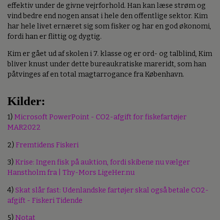
effektiv under de givne vejrforhold. Han kan læse strøm og
vind bedre end nogen ansat i hele den offentlige sektor. Kim
har hele livet ernæret sig som fisker og har en god økonomi,
fordi han er flittig og dygtig.
Kim er gået ud af skolen i 7. klasse og er ord- og talblind, Kim
bliver knust under dette bureaukratiske mareridt, som han
påtvinges af en total magtarrogance fra København.
Kilder:
1)
Microsoft PowerPoint - CO2-afgift for fiskefartøjer
MAR2022
2)
Fremtidens Fiskeri
3)
Krise: Ingen fisk på auktion, fordi skibene nu vælger
Hanstholm fra | Thy-Mors LigeHer.nu
4)
Skat slår fast: Udenlandske fartøjer skal også betale CO2-
afgift - Fiskeri Tidende
5)
Notat