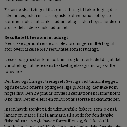
Fiskerne skal tvinges til at omstille sig til teknologier, der
ikke findes, fiskernes årsregnskab bliver smadret og de
kommer nok til at tanke i udlandet og sikkert også lande en
større del af deres fisk i udlandet.
Resultatet blev som forudsagt
Med disse opmuntrende ord blev ordningen indført og til
stor overraskelse blev resultatet som forudsagt.
Læsøs borgmester kom på banen og bemærkede tørt, at det
var uheldigt, at hele øens beskæftigelsesgrundlag skulle
forsvinde.
Der blev også meget trængsel i Sverige ved tankanlægget,
og fiskeauktionerne opdagede lige pludselig, der ikke kom
nogle fisk. Den 29. januar havde fiskeauktionen i Hanstholm
0 kg. fisk. Det er ellers en af Europas største fiskeauktioner.
Ingen havde tænkt på de udenlandske fiskere, som jo også
lander en masse fisk i Danmark, til glæde for den danske
fiskeindustri. Nogle havde forestillet sig, de ikke skulle