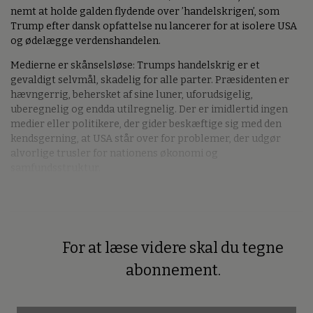
nemt at holde galden flydende over ’handelskrigen’, som
Trump efter dansk opfattelse nu lancerer for at isolere USA
og ødelægge verdenshandelen.
Medierne er skånselsløse: Trumps handelskrig er et
gevaldigt selvmål, skadelig for alle parter. Præsidenten er
hævngerrig, behersket af sine luner, uforudsigelig,
uberegnelig og endda utilregnelig. Der er imidlertid ingen
medier eller politikere, der gider beskæftige sig med den
kendsgerning, at USA står over for problemer, der udgør
alvorlige trusler for nationens økonomi og
samfundsstruktur.
For at læse videre skal du tegne
Premium
abonnement.