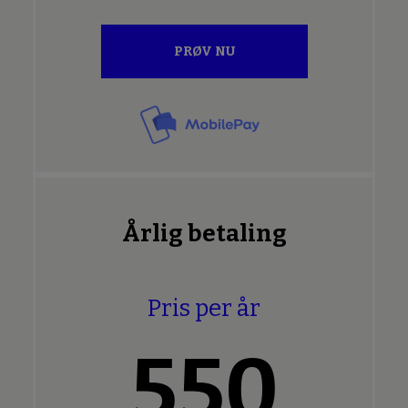
PRØV NU
Årlig betaling
Pris per år
550