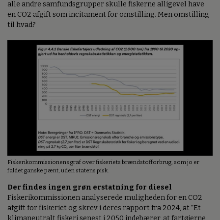
alle andre samfundsgrupper skulle fiskerne alligevel have
en CO2 afgift som incitament for omstilling. Men omstilling
til hvad?
Fiskerikommissionens graf over fiskeriets brændstofforbrug, som jo er
faldet ganske pænt, uden statens pisk.
Der findes ingen grøn erstatning for diesel
Fiskerikommissionen analyserede muligheden for en CO2
afgift for fiskeriet og skrev i deres rapport fra 2024, at ”Et
klimaneutralt fiskeri senest i 2050 indebærer, at fartøjerne