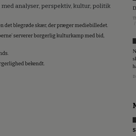
med analyser, perspektiv, kultur, politik
D
T
/
den det blegrøde skær, der præger mediebilledet.
erne’ serverer borgerlig kulturkamp med bid,
N
nds.
s
borgerlighed bekendt.
h
D
S