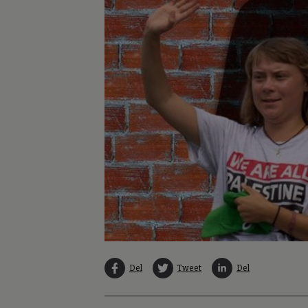
Del
Tweet
Del