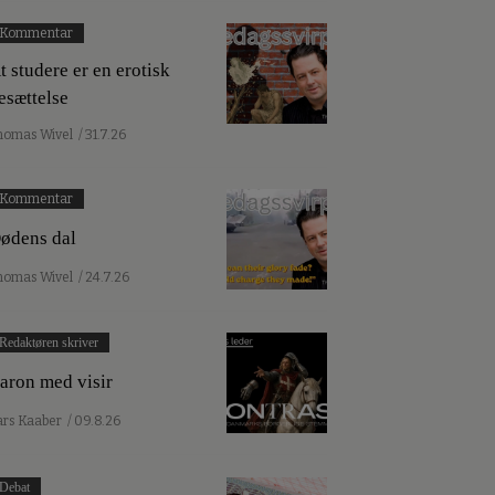
Kommentar
t studere er en erotisk
esættelse
homas Wivel
/ 31.7.26
Kommentar
ødens dal
homas Wivel
/ 24.7.26
Redaktøren skriver
aron med visir
ars Kaaber
/ 09.8.26
Debat