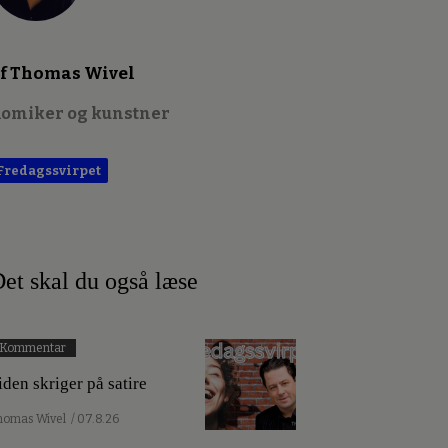
f Thomas Wivel
omiker og kunstner
Fredagssvirpet
et skal du også læse
Kommentar
iden skriger på satire
homas Wivel
/ 07.8.26