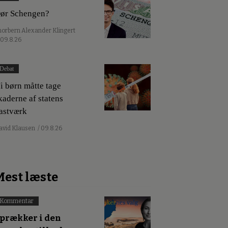
ør Schengen?
horbern Alexander Klingert
 09.8.26
Debat
i børn måtte tage
kaderne af statens
astværk
avid Klausen
/ 09.8.26
Mest læste
Kommentar
prækker i den