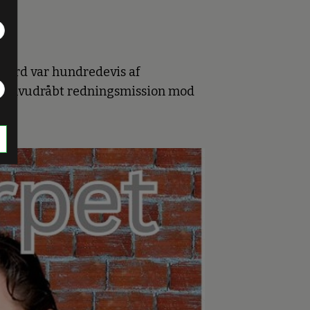
Ombord var hundredevis af
en selvudråbt redningsmission mod