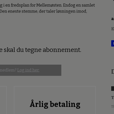
g i en fredsplan for Mellemøsten. Endog en samlet
Den eneste stemme, der taler løsningen imod,
a
K
re skal du tegne abonnement.
 medlem?
Log ind her.
D
T
Årlig betaling
T