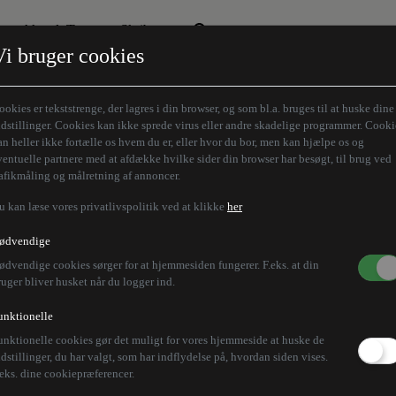
Aktuelt Tema
Skribenter
Vi bruger cookies
Den borgelige brille
Alle vores skribenter
Remigration
Modløberne
ookies er tekststrenge, der lagres i din browser, og som bl.a. bruges til at huske dine
Humaniora forfra
Z-aksen
ndstillinger. Cookies kan ikke sprede virus eller andre skadelige programmer. Cooki
an heller ikke fortælle os hvem du er, eller hvor du bor, men kan hjælpe os og
Store Danskere
ventuelle partnere med at afdække hvilke sider din browser har besøgt, til brug ved
rafikmåling og målretning af annoncer.
u kan læse vores privatlivspolitik ved at klikke
her
ødvendige
ødvendige cookies sørger for at hjemmesiden fungerer. F.eks. at din
ruger bliver husket når du logger ind.
unktionelle
unktionelle cookies gør det muligt for vores hjemmeside at huske de
ndstillinger, du har valgt, som har indflydelse på, hvordan siden vises.
.eks. dine cookiepræferencer.