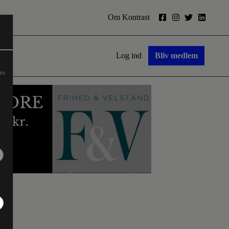
Om Kontrast
Log ind
Bliv medlem
es