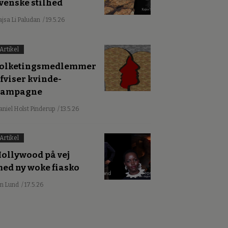
venske stilhed
ajsa Li Paludan
/ 19.5.26
Artikel
olketingsmedlemmer
fviser kvinde-
kampagne
aniel Holst Pinderup
/ 13.5.26
Artikel
ollywood på vej
ed ny woke fiasko
an Lund
/ 17.5.26