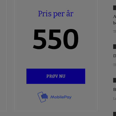
Pris per år
A
b
550
T
D
T
PRØV NU
B
L