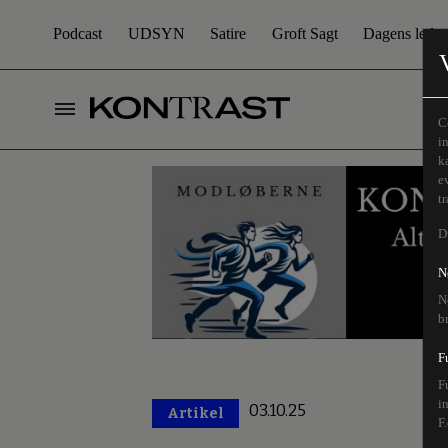
Podcast
UDSYN
Satire
Groft Sagt
Dagens leder
C
i
k
e
t
D
N
N
b
F
F
i
03.10.25
Artikel
Premium
F