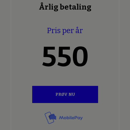
Årlig betaling
Pris per år
550
PRØV NU