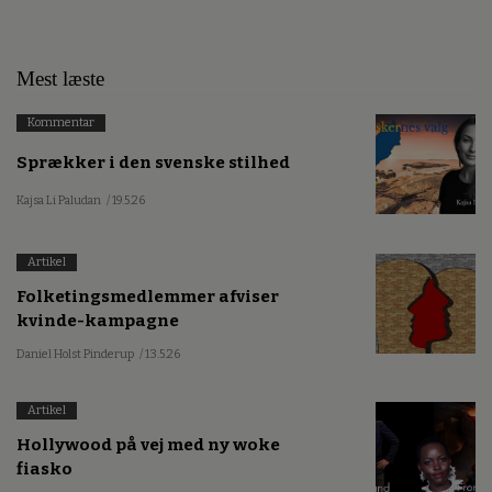
Mest læste
Kommentar
Sprækker i den svenske stilhed
Kajsa Li Paludan
/ 19.5.26
Artikel
Folketingsmedlemmer afviser
kvinde-kampagne
Daniel Holst Pinderup
/ 13.5.26
Artikel
Hollywood på vej med ny woke
fiasko