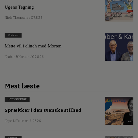
Ugens Tegning
Niels Thomsen
/ 07.8.26
Podcast
Mette vil i clinch med Morten
Kaaber & Karker
/ 07.8.26
Mest læste
Kommentar
Sprækker i den svenske stilhed
Kajsa Li Paludan
/ 19.5.26