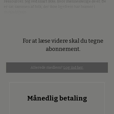
ressourcer. Jeg ved snart ikke, hvor menneskelige de er. De
er sat sammen af folk, der ikke ligefrem har humor i
ascendanten.
For at læse videre skal du tegne
Premium
abonnement.
Allerede medlem?
Log ind her.
Månedlig betaling