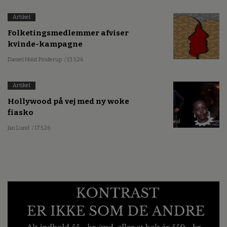
Artikel
Folketingsmedlemmer afviser
kvinde-kampagne
Daniel Holst Pinderup
/ 13.5.26
Artikel
Hollywood på vej med ny woke
fiasko
Jan Lund
/ 17.5.26