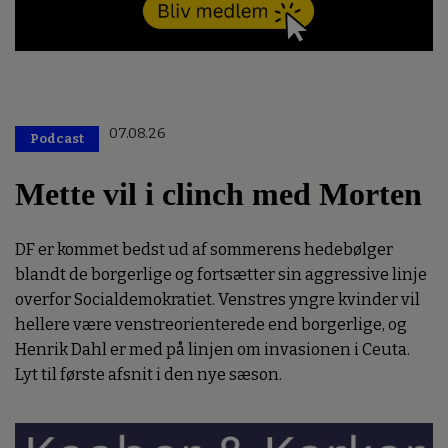
07.08.26
Podcast
Mette vil i clinch med Morten
DF er kommet bedst ud af sommerens hedebølger
blandt de borgerlige og fortsætter sin aggressive linje
overfor Socialdemokratiet. Venstres yngre kvinder vil
hellere være venstreorienterede end borgerlige, og
Henrik Dahl er med på linjen om invasionen i Ceuta.
Lyt til første afsnit i den nye sæson.