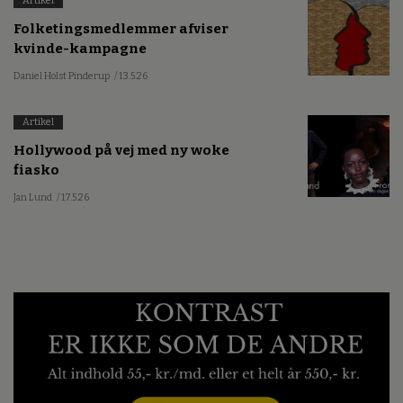
Artikel
Folketingsmedlemmer afviser
kvinde-kampagne
Daniel Holst Pinderup
/ 13.5.26
Artikel
Hollywood på vej med ny woke
fiasko
Jan Lund
/ 17.5.26