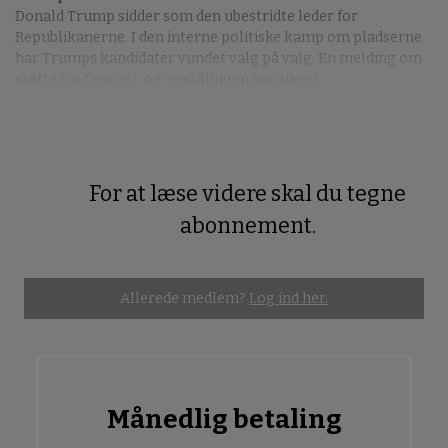
Donald Trump sidder som den ubestridte leder for
Republikanerne. I den interne politiske kamp om pladserne
har Trumps kandidater vundet valg på valg. En melding om
støtte fra Trump - og opstillingen var sikret.
For at læse videre skal du tegne
Premium
abonnement.
Allerede medlem?
Log ind her.
Månedlig betaling