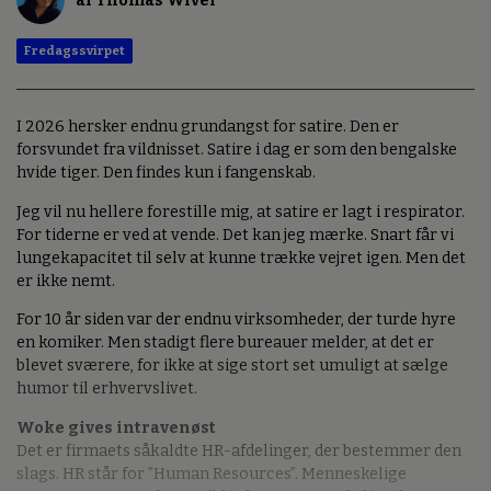
af Thomas Wivel
Fredagssvirpet
I 2026 hersker endnu grundangst for satire. Den er
forsvundet fra vildnisset. Satire i dag er som den bengalske
hvide tiger. Den findes kun i fangenskab.
Jeg vil nu hellere forestille mig, at satire er lagt i respirator.
For tiderne er ved at vende. Det kan jeg mærke. Snart får vi
lungekapacitet til selv at kunne trække vejret igen. Men det
er ikke nemt.
For 10 år siden var der endnu virksomheder, der turde hyre
en komiker. Men stadigt flere bureauer melder, at det er
blevet sværere, for ikke at sige stort set umuligt at sælge
humor til erhvervslivet.
Woke gives intravenøst
Det er firmaets såkaldte HR-afdelinger, der bestemmer den
slags. HR står for ”Human Resources”. Menneskelige