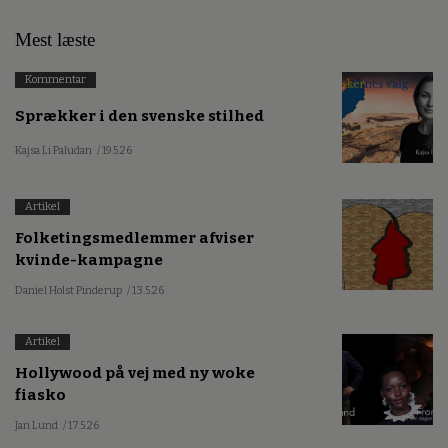
Mest læste
Kommentar
Sprækker i den svenske stilhed
Kajsa Li Paludan
/ 19.5.26
Artikel
Folketingsmedlemmer afviser
kvinde-kampagne
Daniel Holst Pinderup
/ 13.5.26
Artikel
Hollywood på vej med ny woke
fiasko
Jan Lund
/ 17.5.26