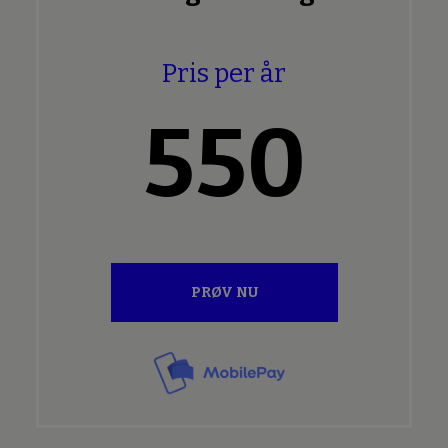
Pris per år
550
PRØV NU