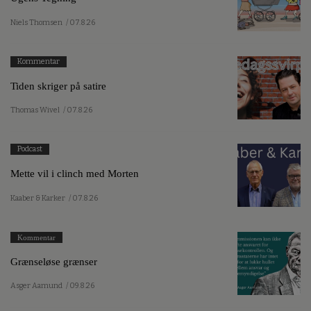
Niels Thomsen
/ 07.8.26
Kommentar
Tiden skriger på satire
Thomas Wivel
/ 07.8.26
Podcast
Mette vil i clinch med Morten
Kaaber & Karker
/ 07.8.26
Kommentar
Grænseløse grænser
Asger Aamund
/ 09.8.26