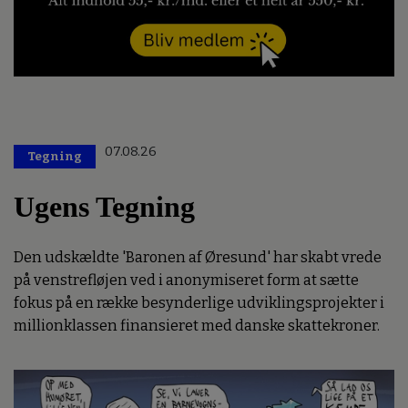
07.08.26
Tegning
Ugens Tegning
Den udskældte 'Baronen af Øresund' har skabt vrede
på venstrefløjen ved i anonymiseret form at sætte
fokus på en række besynderlige udviklingsprojekter i
millionklassen finansieret med danske skattekroner.