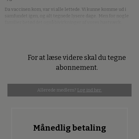
Da vaccinen kom, var vi alle lettede. Vi kunne komme ud i
samfundet igen, og alt tegnede lysere dage. Men for nogle
familier betød det også bivirkninger af vores hastværk.
For at læse videre skal du tegne
Premium
abonnement.
Allerede medlem?
Log ind her.
Månedlig betaling