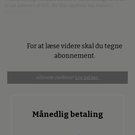
er sat sammen af folk, der ikke ligefrem har humor i
ascendanten.
For at læse videre skal du tegne
Premium
abonnement.
Allerede medlem?
Log ind her.
Månedlig betaling