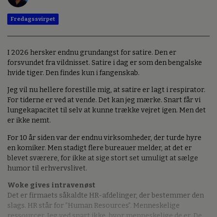
Fredagssvirpet
I 2026 hersker endnu grundangst for satire. Den er
forsvundet fra vildnisset. Satire i dag er som den bengalske
hvide tiger. Den findes kun i fangenskab.
Jeg vil nu hellere forestille mig, at satire er lagt i respirator.
For tiderne er ved at vende. Det kan jeg mærke. Snart får vi
lungekapacitet til selv at kunne trække vejret igen. Men det
er ikke nemt.
For 10 år siden var der endnu virksomheder, der turde hyre
en komiker. Men stadigt flere bureauer melder, at det er
blevet sværere, for ikke at sige stort set umuligt at sælge
humor til erhvervslivet.
Woke gives intravenøst
Det er firmaets såkaldte HR-afdelinger, der bestemmer den
slags. HR står for ”Human Resources”. Menneskelige
ressourcer. Jeg ved snart ikke, hvor menneskelige de er. De