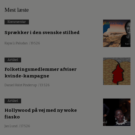
Mest læste
Kommentar
Sprækker i den svenske stilhed
Kajsa Li Paludan
/ 19.5.26
Artikel
Folketingsmedlemmer afviser
kvinde-kampagne
Daniel Holst Pinderup
/ 13.5.26
Artikel
Hollywood på vej med ny woke
fiasko
Jan Lund
/ 17.5.26