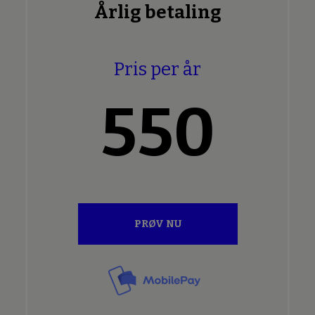
Årlig betaling
Pris per år
550
PRØV NU