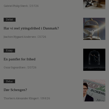
Gabriel Philip Stærk
/ 23.7.26
Debat
Har vi reel ytringsfrihed i Danmark?
Joachim Nygaard Andersen
/ 21.7.26
Essay
En pamflet for frihed
Oscar Ingvardtsen
/ 20.7.26
Debat
Dør Schengen?
Thorbern Alexander Klingert
/ 09.8.26