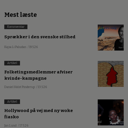
Mest læste
Kommentar
Sprækker i den svenske stilhed
Kajsa Li Paludan
/ 19.5.26
Artikel
Folketingsmedlemmer afviser
kvinde-kampagne
Daniel Holst Pinderup
/ 13.5.26
Artikel
Hollywood på vej med ny woke
fiasko
Jan Lund
/ 17.5.26