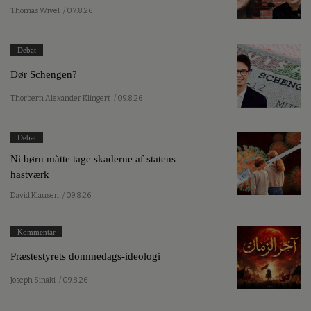
Thomas Wivel
/ 07.8.26
Debat
Dør Schengen?
Thorbern Alexander Klingert
/ 09.8.26
Debat
Ni børn måtte tage skaderne af statens
hastværk
David Klausen
/ 09.8.26
Kommentar
Præstestyrets dommedags-ideologi
Joseph Sinaki
/ 09.8.26