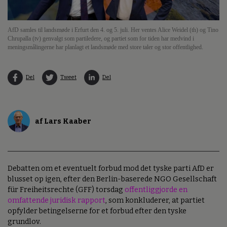
AfD samles til landsmøde i Erfurt den 4. og 5. juli. Her ventes Alice Weidel (th) og Tino
Chrupalla (tv) genvalgt som partiledere, og partiet som for tiden har medvind i
meningsmålingerne har planlagt et landsmøde med store taler og stor offentlighed.
Del
Tweet
Del
af Lars Kaaber
Debatten om et eventuelt forbud mod det tyske parti AfD er
blusset op igen, efter den Berlin-baserede NGO Gesellschaft
für Freiheitsrechte (GFF) torsdag
offentliggjorde en
omfattende juridisk rapport
, som konkluderer, at partiet
opfylder betingelserne for et forbud efter den tyske
grundlov.