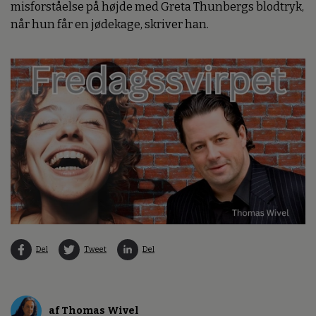
misforståelse på højde med Greta Thunbergs blodtryk,
når hun får en jødekage, skriver han.
Del
Tweet
Del
af Thomas Wivel