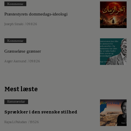
Kommentar
Præstestyrets dommedags-ideologi
Joseph Sinaki
/ 09.8.26
Kommentar
Grænseløse grænser
Asger Aamund
/ 09.8.26
Mest læste
Kommentar
Sprækker i den svenske stilhed
Kajsa Li Paludan
/ 19.5.26