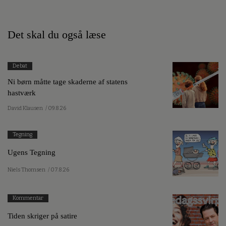
Det skal du også læse
Debat
Ni børn måtte tage skaderne af statens
hastværk
David Klausen
/ 09.8.26
Tegning
Ugens Tegning
Niels Thomsen
/ 07.8.26
Kommentar
Tiden skriger på satire