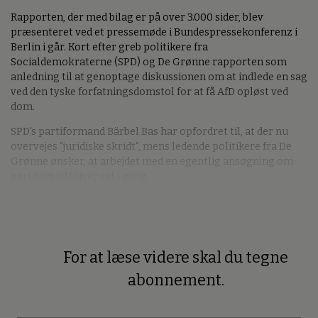
Rapporten, der med bilag er på over 3.000 sider, blev
præsenteret ved et pressemøde i Bundespressekonferenz i
Berlin i går. Kort efter greb politikere fra
Socialdemokraterne (SPD) og De Grønne rapporten som
anledning til at genoptage diskussionen om at indlede en sag
ved den tyske forfatningsdomstol for at få AfD opløst ved
dom.
SPD's partiformand Bärbel Bas har opfordret til, at der nu
overvejes "juridiske skridt", mens ledende politikere fra De
Grønne ønsker, at arbejdet med en egentlig ansøgning om
partiforbud bliver sat i gang.
For at læse videre skal du tegne
Premium
abonnement.