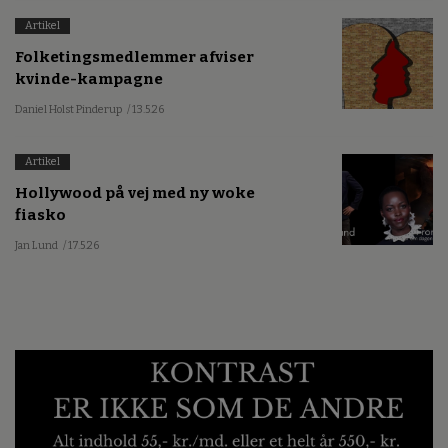
Artikel
Folketingsmedlemmer afviser
kvinde-kampagne
Daniel Holst Pinderup
/ 13.5.26
Artikel
Hollywood på vej med ny woke
fiasko
Jan Lund
/ 17.5.26