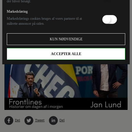
der bliver besøgt.
og anti-elitære oppositionsparti Chega, som betyder
'Nok er nok', er den 42-årige Andre Ventura på vej til at
Markedsføring
vinde præsidentvalget, når han møder socialisten
Markedsførings cookies bruges af vores partnere til at
målrette annoncer på siden.
António José Seguro i en direkte duel den 8. februar.
KUN NØDVENDIGE
ACCEPTER ALLE
Del
Tweet
Del