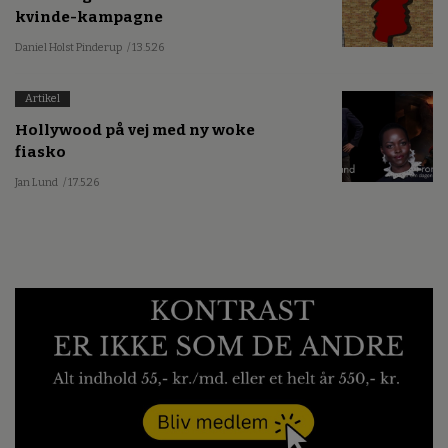
kvinde-kampagne
Daniel Holst Pinderup
/ 13.5.26
Artikel
Hollywood på vej med ny woke
fiasko
Jan Lund
/ 17.5.26