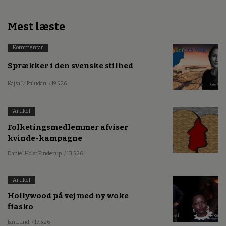
Mest læste
Kommentar
Sprækker i den svenske stilhed
Kajsa Li Paludan
/ 19.5.26
Artikel
Folketingsmedlemmer afviser
kvinde-kampagne
Daniel Holst Pinderup
/ 13.5.26
Artikel
Hollywood på vej med ny woke
fiasko
Jan Lund
/ 17.5.26