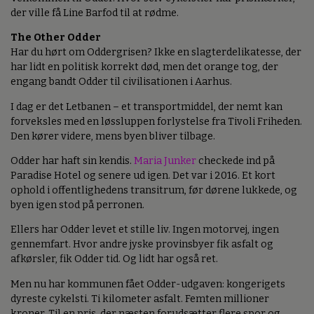
der ville få Line Barfod til at rødme.
The Other Odder
Har du hørt om Oddergrisen? Ikke en slagterdelikatesse, der
har lidt en politisk korrekt død, men det orange tog, der
engang bandt Odder til civilisationen i Aarhus.
I dag er det Letbanen – et transportmiddel, der nemt kan
forveksles med en løssluppen forlystelse fra Tivoli Friheden.
Den kører videre, mens byen bliver tilbage.
Odder har haft sin kendis.
Maria Junker
checkede ind på
Paradise Hotel og senere ud igen. Det var i 2016. Et kort
ophold i offentlighedens transitrum, før dørene lukkede, og
byen igen stod på perronen.
Ellers har Odder levet et stille liv. Ingen motorvej, ingen
gennemfart. Hvor andre jyske provinsbyer fik asfalt og
afkørsler, fik Odder tid. Og lidt har også ret.
Men nu har kommunen fået Odder-udgaven: kongerigets
dyreste cykelsti. Ti kilometer asfalt. Femten millioner
kroner. Til en pris, der næsten forudsætter flere spor og