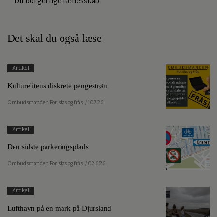
Dit borgerlige fællesskab
Det skal du også læse
Artikel
Kulturelitens diskrete pengestrøm
Ombudsmanden For sløs og frås
/ 10.7.26
Artikel
Den sidste parkeringsplads
Ombudsmanden For sløs og frås
/ 02.6.26
Artikel
Lufthavn på en mark på Djursland