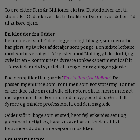
To projekter. Fem år. Millioner ekstra. Et sted bliver det til
statistik. I Odder bliver det til tradition. Det er, hvad det er. Tid
til at køre hjem.
En klodder fra Odder
Det er blevet sent. Odder ligger roligt tilbage, som den altid
har gjort, upåvirket af detaljer som penge. Den sidste letbane
mod Aarhus er aflyst. Afkørslen mod Malling glider forbi, og
cykelstien – kommunens dyreste tankeeksperiment i asfalt
– forsvinder ud af synsfeltet, længe før regningen gjorde.
Radioen spiller Haugaards “
En skalling fra Malling
”. Det
passer. Ingenlunde som ironi, men som konstatering. For her
er der ikke tale om ond vilje eller storpolitik, men om noget
mere jordnært: en kommune, der byggede lidt større, lidt
dyrere og mindre professionelt, end den magtede.
Odder står tilbage som et sted, hvor fejl erkendes sent og
glemmes hurtigt, og hvor ansvar har en tendens til at
forsvinde ud ad samme vej som musikken.
Fra Hou til hvor?