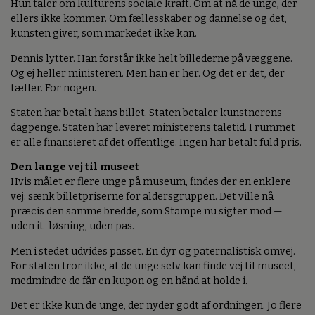
Hun taler om kulturens sociale kraft. Om at nå de unge, der
ellers ikke kommer. Om fællesskaber og dannelse og det,
kunsten giver, som markedet ikke kan.
Dennis lytter. Han forstår ikke helt billederne på væggene.
Og ej heller ministeren. Men han er her. Og det er det, der
tæller. For nogen.
Staten har betalt hans billet. Staten betaler kunstnerens
dagpenge. Staten har leveret ministerens taletid. I rummet
er alle finansieret af det offentlige. Ingen har betalt fuld pris.
Den lange vej til museet
Hvis målet er flere unge på museum, findes der en enklere
vej: sænk billetpriserne for aldersgruppen. Det ville nå
præcis den samme bredde, som Stampe nu sigter mod —
uden it-løsning, uden pas.
Men i stedet udvides passet. En dyr og paternalistisk omvej.
For staten tror ikke, at de unge selv kan finde vej til museet,
medmindre de får en kupon og en hånd at holde i.
Det er ikke kun de unge, der nyder godt af ordningen. Jo flere