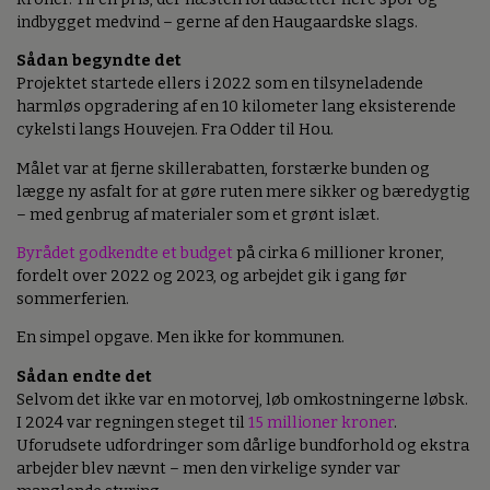
indbygget medvind – gerne af den Haugaardske slags.
Sådan begyndte det
Projektet startede ellers i 2022 som en tilsyneladende
harmløs opgradering af en 10 kilometer lang eksisterende
cykelsti langs Houvejen. Fra Odder til Hou.
Målet var at fjerne skillerabatten, forstærke bunden og
lægge ny asfalt for at gøre ruten mere sikker og bæredygtig
– med genbrug af materialer som et grønt islæt.
Byrådet godkendte et budget
på cirka 6 millioner kroner,
fordelt over 2022 og 2023, og arbejdet gik i gang før
sommerferien.
En simpel opgave. Men ikke for kommunen.
Sådan endte det
Selvom det ikke var en motorvej, løb omkostningerne løbsk.
I 2024 var regningen steget til
15 millioner kroner
.
Uforudsete udfordringer som dårlige bundforhold og ekstra
arbejder blev nævnt – men den virkelige synder var