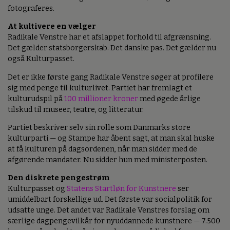
fotograferes.
At kultivere en vælger
Radikale Venstre har et afslappet forhold til afgrænsning.
Det gælder statsborgerskab. Det danske pas. Det gælder nu
også Kulturpasset.
Det er ikke første gang Radikale Venstre søger at profilere
sig med penge til kulturlivet. Partiet har fremlagt et
kulturudspil på
100 millioner kroner
med øgede årlige
tilskud til museer, teatre, og litteratur.
Partiet beskriver selv sin rolle som Danmarks store
kulturparti — og Stampe har åbent sagt, at man skal huske
at få kulturen på dagsordenen, når man sidder med de
afgørende mandater. Nu sidder hun med ministerposten.
Den diskrete pengestrøm
Kulturpasset og
Statens Startløn for Kunstnere
ser
umiddelbart forskellige ud. Det første var socialpolitik for
udsatte unge. Det andet var Radikale Venstres forslag om
særlige dagpengevilkår for nyuddannede kunstnere — 7.500