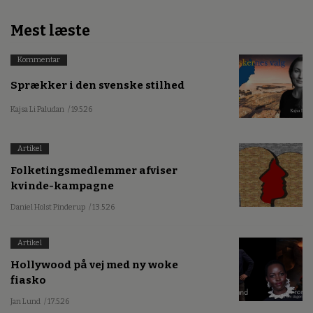
Mest læste
Kommentar
Sprækker i den svenske stilhed
Kajsa Li Paludan
/ 19.5.26
Artikel
Folketingsmedlemmer afviser
kvinde-kampagne
Daniel Holst Pinderup
/ 13.5.26
Artikel
Hollywood på vej med ny woke
fiasko
Jan Lund
/ 17.5.26