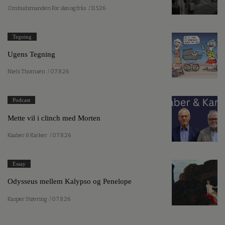
Ombudsmanden For sløs og frås
/ 11.5.26
Tegning
Ugens Tegning
Niels Thomsen
/ 07.8.26
Podcast
Mette vil i clinch med Morten
Kaaber & Karker
/ 07.8.26
Essay
Odysseus mellem Kalypso og Penelope
Kasper Støvring
/ 07.8.26