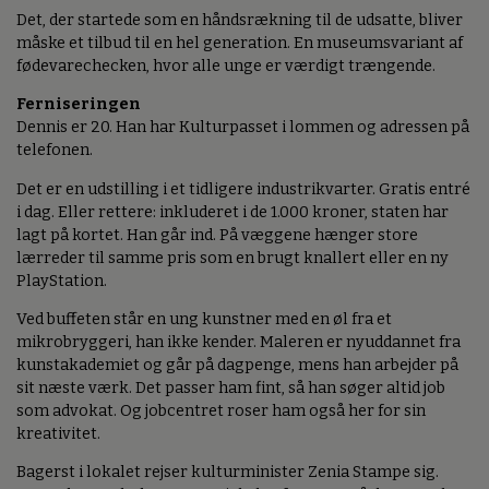
Det, der startede som en håndsrækning til de udsatte, bliver
måske et tilbud til en hel generation. En museumsvariant af
fødevarechecken, hvor alle unge er værdigt trængende.
Ferniseringen
Dennis er 20. Han har Kulturpasset i lommen og adressen på
telefonen.
Det er en udstilling i et tidligere industrikvarter. Gratis entré
i dag. Eller rettere: inkluderet i de 1.000 kroner, staten har
lagt på kortet. Han går ind. På væggene hænger store
lærreder til samme pris som en brugt knallert eller en ny
PlayStation.
Ved buffeten står en ung kunstner med en øl fra et
mikrobryggeri, han ikke kender. Maleren er nyuddannet fra
kunstakademiet og går på dagpenge, mens han arbejder på
sit næste værk. Det passer ham fint, så han søger altid job
som advokat. Og jobcentret roser ham også her for sin
kreativitet.
Bagerst i lokalet rejser kulturminister Zenia Stampe sig.