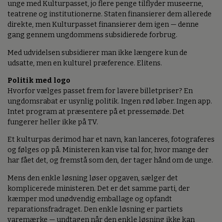
unge med Kulturpasset, jo flere penge tilflyder museerne,
teatrene og institutionerne. Staten finansierer dem allerede
direkte, men Kulturpasset finansierer dem igen — denne
gang gennem ungdommens subsidierede forbrug.
Med udvidelsen subsidierer man ikke længere kun de
udsatte, men en kulturel præference. Elitens.
Politik med logo
Hvorfor vælges passet frem for lavere billetpriser? En
ungdomsrabat er usynlig politik. Ingen rød løber. Ingen app.
Intet program at præsentere på et pressemøde. Det
fungerer heller ikke på TV.
Et kulturpas derimod har et navn, kan lanceres, fotograferes
og følges op på. Ministeren kan vise tal for, hvor mange der
har fået det, og fremstå som den, der tager hånd om de unge.
Mens den enkle løsning løser opgaven, sælger det
komplicerede ministeren. Det er det samme parti, der
kæmper mod unødvendig emballage og opfandt
reparationsfradraget. Den enkle løsning er partiets
varemærke — undtagen når den enkle løsning ikke kan