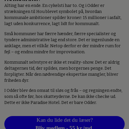
Alting har en ende. En cykelsti har to. Og i Odder er
strækningen til Hou blevet symbolet på, hvordan
kommunale ambitioner spilder kroner: 15 millioner i asfalt,
lagt uden konkurrence, lagt lidt for kommunalt.
Små kommuner har færre hænder, færre specialister og
tyndere administrative lag end store. Det er ingenlunde en
anklage, men et vilkår. Netop derfor er der mindre rum for
fejl – og endnu mindre for improvisation.
Kommunalt selvstyre er ikke et reality-show. Det er aldrig
deltagernes tid, der spildes, men borgernes penge. Det
forpligter. Når den nødvendige ekspertise mangler, bliver
friheden dyr.
I Odder blev den omsat til sløs og frås – og regningen endte,
som så ofte før, hos skatteyderne. De kan ikke checke ud.
Dette er ikke Paradise Hotel. Det er bare Odder.
Kan du lide det du læser?
Bliv medlem - 55 kr./md.