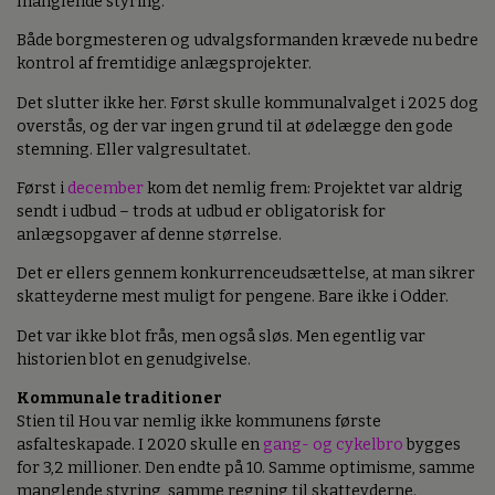
manglende styring.
Både borgmesteren og udvalgsformanden krævede nu bedre
kontrol af fremtidige anlægsprojekter.
Det slutter ikke her. Først skulle kommunalvalget i 2025 dog
overstås, og der var ingen grund til at ødelægge den gode
stemning. Eller valgresultatet.
Først i
december
kom det nemlig frem: Projektet var aldrig
sendt i udbud – trods at udbud er obligatorisk for
anlægsopgaver af denne størrelse.
Det er ellers gennem konkurrenceudsættelse, at man sikrer
skatteyderne mest muligt for pengene. Bare ikke i Odder.
Det var ikke blot frås, men også sløs. Men egentlig var
historien blot en genudgivelse.
Kommunale traditioner
Stien til Hou var nemlig ikke kommunens første
asfalteskapade. I 2020 skulle en
gang- og cykelbro
bygges
for 3,2 millioner. Den endte på 10. Samme optimisme, samme
manglende styring, samme regning til skatteyderne.