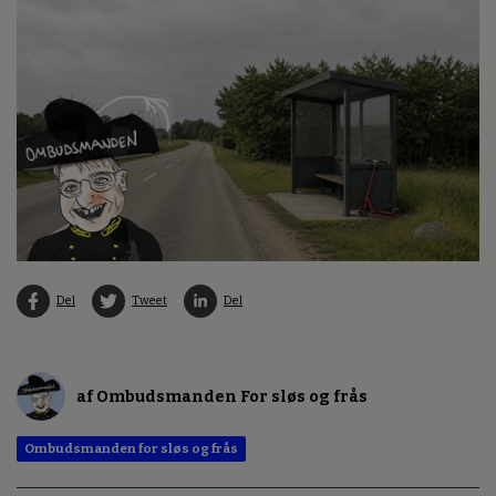
Del
Tweet
Del
af Ombudsmanden For sløs og frås
Ombudsmanden for sløs og frås