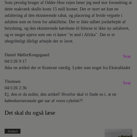
Som jævnlig bruger af Odder-Hou vejen læser jeg med stor forundring at
dette makværk skulle koste 15 mill kroner. Der er stort set kun en
asfaltering af den eksisterende rabat, og placering af hvide vejpæle i
asfalten som en form for adskillelse. Der er ikke udført jordarbejde af
betydning, og den eksisterende kørebane til bilerne er ikke ny-asfalteret,
og er meget ujævn som om vi kører "et sted i Afrika". Det er et
ubegribeligt dårligt arbejde der er lavet.
Daniel MøllerKongsgaard
Svar
04/1/26 9:17
Ikke en artikel der er Kontrast værdig. Lyder som noget fra Ekstrabladet
Thomsen
Svar
04/1/26 2:36
Ej, den er da noller, den artikel! Hvorfor skal vi finde os i, at en
københavnersnude gør nar af vores cykelsti?!
Det skal du også læse
Artikel