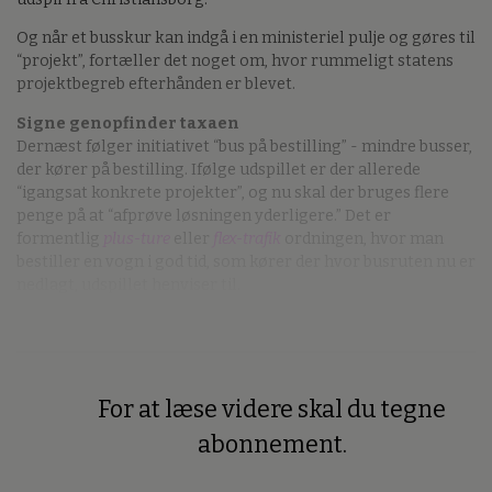
Og når et busskur kan indgå i en ministeriel pulje og gøres til
“projekt”, fortæller det noget om, hvor rummeligt statens
projektbegreb efterhånden er blevet.
Signe genopfinder taxaen
Dernæst følger initiativet “bus på bestilling” - mindre busser,
der kører på bestilling. Ifølge udspillet er der allerede
“igangsat konkrete projekter”, og nu skal der bruges flere
penge på at “afprøve løsningen yderligere.” Det er
formentlig
plus-ture
eller
flex-trafik
ordningen, hvor man
bestiller en vogn i god tid, som kører der hvor busruten nu er
nedlagt, udspillet henviser til.
For at læse videre skal du tegne
Premium
abonnement.