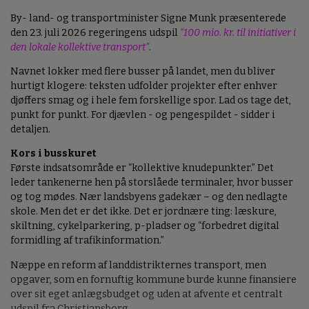
By- land- og transportminister Signe Munk præsenterede
den 23. juli 2026 regeringens udspil
“100 mio. kr. til initiativer i
den lokale kollektive transport”
.
Navnet lokker med flere busser på landet, men du bliver
hurtigt klogere: teksten udfolder projekter efter enhver
djøffers smag og i hele fem forskellige spor. Lad os tage det,
punkt for punkt. For djævlen - og pengespildet - sidder i
detaljen.
Kors i busskuret
Første indsatsområde er “kollektive knudepunkter.” Det
leder tankenerne hen på storslåede terminaler, hvor busser
og tog mødes. Nær landsbyens gadekær – og den nedlagte
skole. Men det er det ikke. Det er jordnære ting: læskure,
skiltning, cykelparkering, p-pladser og “forbedret digital
formidling af trafikinformation.”
Næppe en reform af landdistrikternes transport, men
opgaver, som en fornuftig kommune burde kunne finansiere
over sit eget anlægsbudget og uden at afvente et centralt
udspil fra Christiansborg.