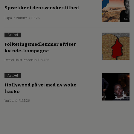
Sprækker i den svenske stilhed
Kajsa Li Paludan
/ 19.5.26
Artikel
Folketingsmedlemmer afviser
kvinde-kampagne
Daniel Holst Pinderup
/ 13.5.26
Artikel
Hollywood på vej med ny woke
fiasko
Jan Lund
/ 17.5.26