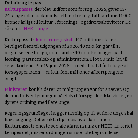
Det ubrugte pas
Kulturpasset
, der blev indført som forsøg i 2025, giver 15-
24-årige uden uddannelse eller job et digitalt kort med 1.000
kroner årligt til kultur-, forenings- og idrætsaktiviteter. De
såkaldte
NEET-unge
.
Kulturpassets
koncernregnskab
: 140 millioner kr. er
bevilget frem til udgangen af 2026. 40 mio. kr. går til 15
organiserede forløb, mens andre 40 mio. kr. bruges på it-
løsning, partnerskab og administration. Blot 60 mio. kr. til
selve kortene. Per 15. juni 2026 — med et halvt år tilbage af
forsøgsperioden — er kun fem millioner af kortpengene
brugt.
Ministeren
konkluderer, at målgruppen var for snæver. Og
dermed bliver løsningen på et dyrt forsøg, der ikke virker, en
dyrere ordning med flere unge.
Regeringsgrundlaget lægger nemlig op til, at flere unge skal
have adgang. Det er uklart præcis hvordan — men
Kulturpassets eneste sociale afgrænsning er NEET-kriteriet.
Lempes det, mister ordningen sin sociale begrundelse.