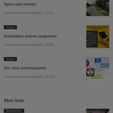
Signes røde løbehjul
Ombudsmanden For sløs og frås
/ 27.7.26
Artikel
Kulturelitens diskrete pengestrøm
Ombudsmanden For sløs og frås
/ 10.7.26
Artikel
Den sidste parkeringsplads
Ombudsmanden For sløs og frås
/ 02.6.26
Mest læste
Kommentar