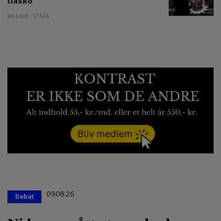
fiasko
Jan Lund
/ 17.5.26
09.08.26
Debat
Premium