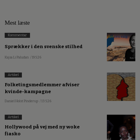
Mest læste
Kommentar
Sprækker i den svenske stilhed
Kajsa Li Paludan
/ 19.5.26
Artikel
Folketingsmedlemmer afviser
kvinde-kampagne
Daniel Holst Pinderup
/ 13.5.26
Artikel
Hollywood på vej med ny woke
fiasko