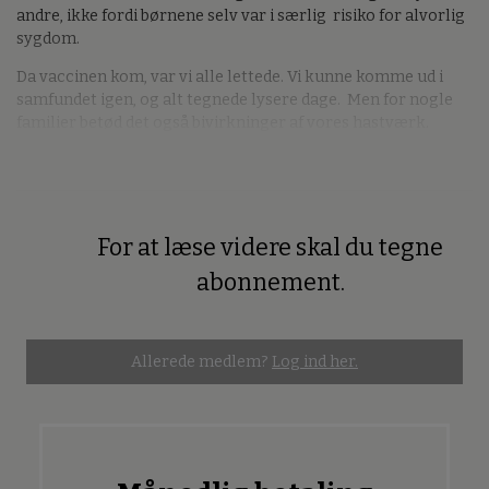
andre, ikke fordi børnene selv var i særlig risiko for alvorlig
sygdom.
Da vaccinen kom, var vi alle lettede. Vi kunne komme ud i
samfundet igen, og alt tegnede lysere dage. Men for nogle
familier betød det også bivirkninger af vores hastværk.
For at læse videre skal du tegne
Premium
abonnement.
Allerede medlem?
Log ind her.