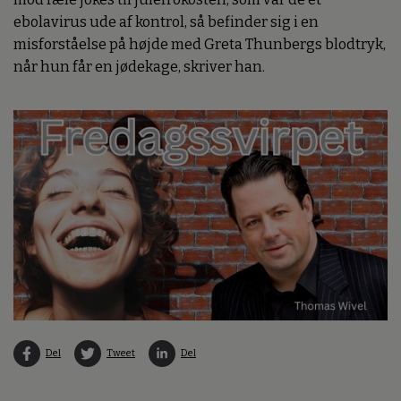
ebolavirus ude af kontrol, så befinder sig i en
misforståelse på højde med Greta Thunbergs blodtryk,
når hun får en jødekage, skriver han.
Del
Tweet
Del