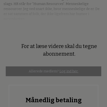
slags. HR står for ”Human Resources”. Menneskelige
ressourcer. Jeg ved snart ikke, hvor menneskelige de er. De
er sat sammen af folk, der ikke ligefrem har humor i
ascendanten.
For at læse videre skal du tegne
Premium
abonnement.
Allerede medlem?
Log ind her.
Månedlig betaling