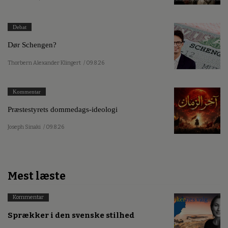
Debat
Dør Schengen?
Thorbern Alexander Klingert
/ 09.8.26
Kommentar
Præstestyrets dommedags-ideologi
Joseph Sinaki
/ 09.8.26
Mest læste
Kommentar
Sprækker i den svenske stilhed