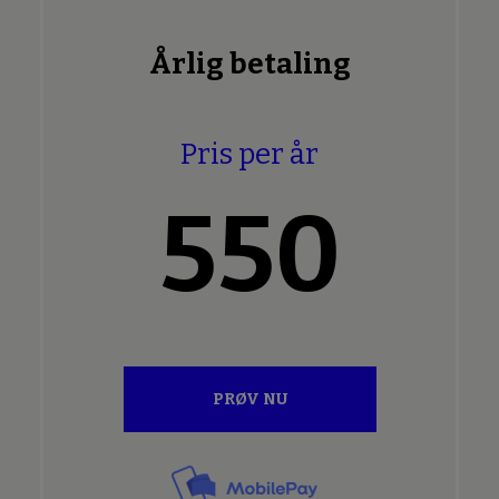
Årlig betaling
Pris per år
550
PRØV NU