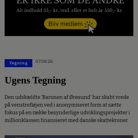
07.08.26
Tegning
Ugens Tegning
Den udskældte 'Baronen af Øresund' har skabt vrede
på venstrefløjen ved i anonymiseret form at sætte
fokus på en række besynderlige udviklingsprojekter i
millionklassen finansieret med danske skattekroner.