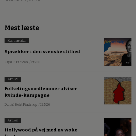
David Klausen
/ 09.8.26
Mest læste
Kommentar
Sprækker i den svenske stilhed
Kajsa Li Paludan
/ 19.5.26
Artikel
Folketingsmedlemmer afviser
kvinde-kampagne
Daniel Holst Pinderup
/ 13.5.26
Artikel
Hollywood på vej med ny woke