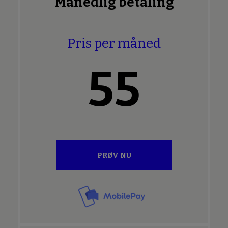
Månedlig betaling
Pris per måned
55
PRØV NU