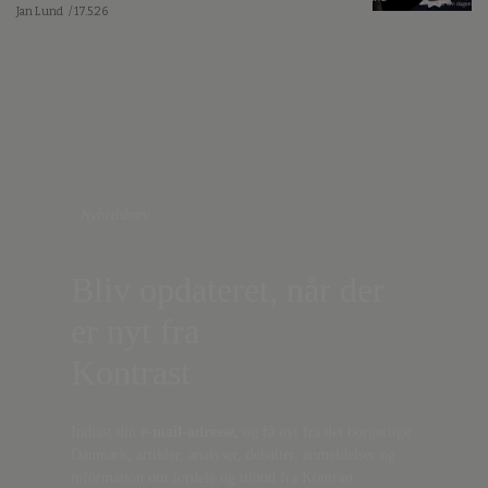
Jan Lund
/ 17.5.26
Nyhedsbrev
Bliv opdateret, når der
er nyt fra
Kontrast
Indtast din
e-mail-adresse,
og få nyt fra det borgerlige
Danmark, artikler, analyser, debatter, anmeldelser og
information om fordele og tilbud fra Kontrast.