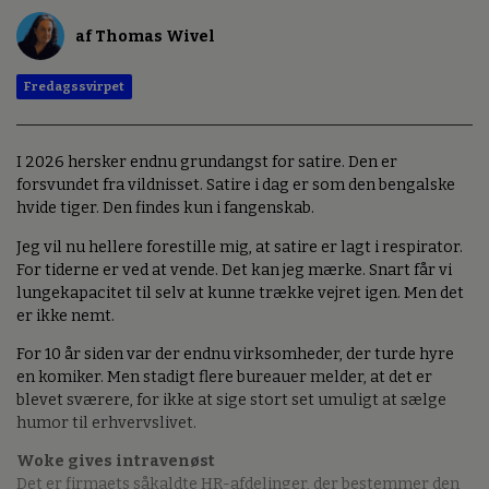
af Thomas Wivel
Fredagssvirpet
I 2026 hersker endnu grundangst for satire. Den er
forsvundet fra vildnisset. Satire i dag er som den bengalske
hvide tiger. Den findes kun i fangenskab.
Jeg vil nu hellere forestille mig, at satire er lagt i respirator.
For tiderne er ved at vende. Det kan jeg mærke. Snart får vi
lungekapacitet til selv at kunne trække vejret igen. Men det
er ikke nemt.
For 10 år siden var der endnu virksomheder, der turde hyre
en komiker. Men stadigt flere bureauer melder, at det er
blevet sværere, for ikke at sige stort set umuligt at sælge
humor til erhvervslivet.
Woke gives intravenøst
Det er firmaets såkaldte HR-afdelinger, der bestemmer den