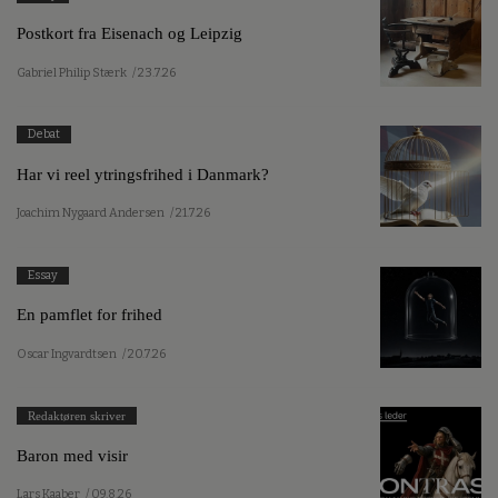
Postkort fra Eisenach og Leipzig
Gabriel Philip Stærk
/ 23.7.26
Debat
Har vi reel ytringsfrihed i Danmark?
Joachim Nygaard Andersen
/ 21.7.26
Essay
En pamflet for frihed
Oscar Ingvardtsen
/ 20.7.26
Redaktøren skriver
Baron med visir
Lars Kaaber
/ 09.8.26