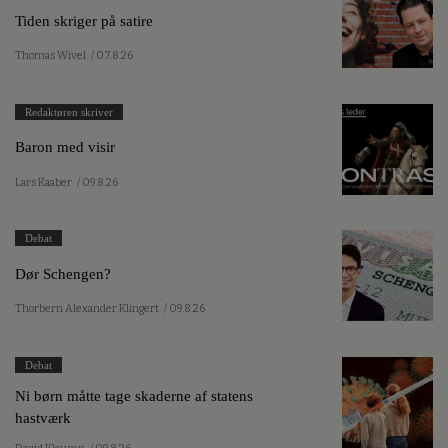
Tiden skriger på satire
Thomas Wivel
/ 07.8.26
Redaktøren skriver
Baron med visir
Lars Kaaber
/ 09.8.26
Debat
Dør Schengen?
Thorbern Alexander Klingert
/ 09.8.26
Debat
Ni børn måtte tage skaderne af statens
hastværk