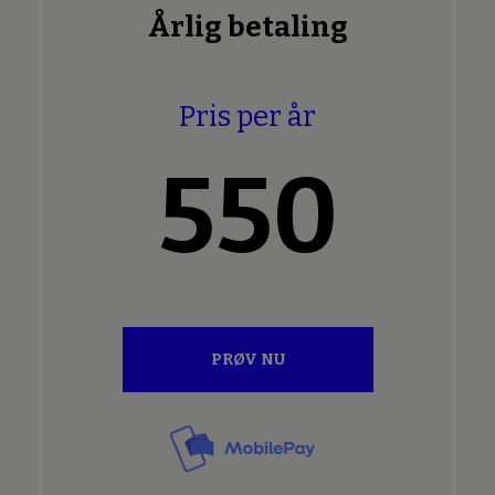
Årlig betaling
Pris per år
550
PRØV NU