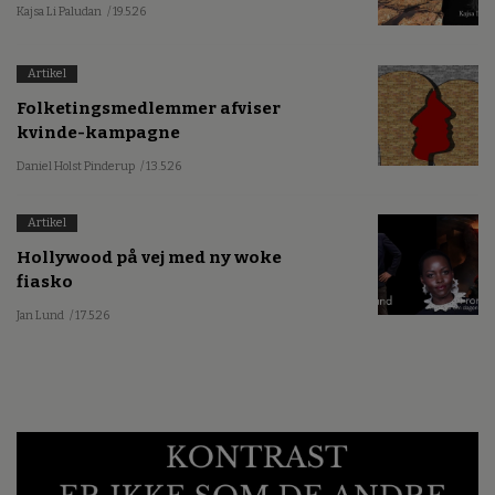
Kajsa Li Paludan
/ 19.5.26
Artikel
Folketingsmedlemmer afviser
kvinde-kampagne
Daniel Holst Pinderup
/ 13.5.26
Artikel
Hollywood på vej med ny woke
fiasko
Jan Lund
/ 17.5.26