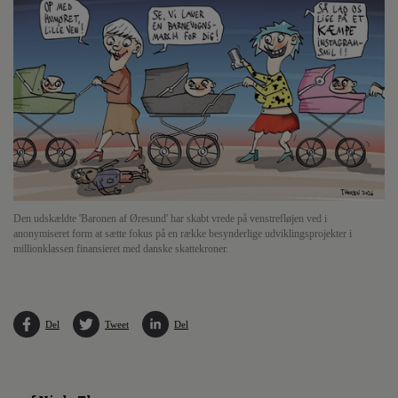
Den udskældte 'Baronen af Øresund' har skabt vrede på venstrefløjen ved i
anonymiseret form at sætte fokus på en række besynderlige udviklingsprojekter i
millionklassen finansieret med danske skattekroner.
Del
Tweet
Del