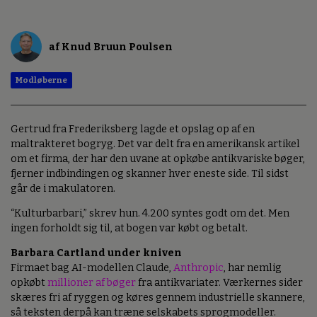
af Knud Bruun Poulsen
Modløberne
Gertrud fra Frederiksberg lagde et opslag op af en
maltrakteret bogryg. Det var delt fra en amerikansk artikel
om et firma, der har den uvane at opkøbe antikvariske bøger,
fjerner indbindingen og skanner hver eneste side. Til sidst
går de i makulatoren.
“Kulturbarbari,” skrev hun. 4.200 syntes godt om det. Men
ingen forholdt sig til, at bogen var købt og betalt.
Barbara Cartland under kniven
Firmaet bag AI-modellen Claude,
Anthropic
, har nemlig
opkøbt
millioner af bøger
fra antikvariater. Værkernes sider
skæres fri af ryggen og køres gennem industrielle skannere,
så teksten derpå kan træne selskabets sprogmodeller.