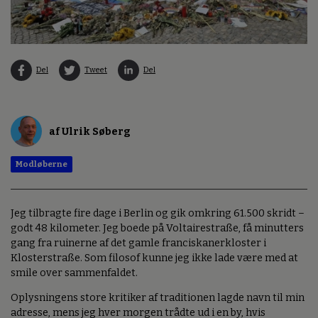
Del
Tweet
Del
af Ulrik Søberg
Modløberne
Jeg tilbragte fire dage i Berlin og gik omkring 61.500 skridt –
godt 48 kilometer. Jeg boede på Voltairestraße, få minutters
gang fra ruinerne af det gamle franciskanerkloster i
Klosterstraße. Som filosof kunne jeg ikke lade være med at
smile over sammenfaldet.
Oplysningens store kritiker af traditionen lagde navn til min
adresse, mens jeg hver morgen trådte ud i en by, hvis