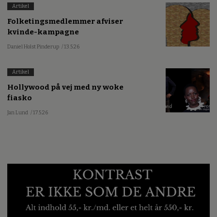
Artikel
Folketingsmedlemmer afviser
kvinde-kampagne
Daniel Holst Pinderup
/ 13.5.26
Artikel
Hollywood på vej med ny woke
fiasko
Jan Lund
/ 17.5.26