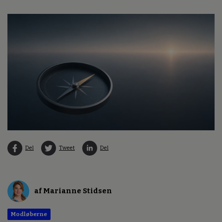
Del
Tweet
Del
af Marianne Stidsen
Modløberne