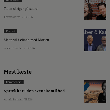
Tiden skriger på satire
Thomas Wivel
/ 07.8.26
Podcast
Mette vil i clinch med Morten
Kaaber & Karker
/ 07.8.26
Mest læste
Kommentar
Sprækker i den svenske stilhed
Kajsa Li Paludan
/ 19.5.26