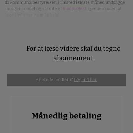
da kommunalbestyrelsen i Thisted i sidste måned undsagde
sin egen model og stemte et
vindprojekt
igennem uden at
tage thyboerne med på råd.
For at læse videre skal du tegne
Premium
abonnement.
Allerede medlem?
Log ind her.
Månedlig betaling