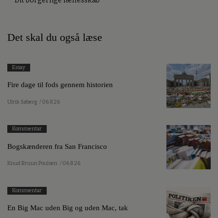
Dit borgerlige fællesskab
Det skal du også læse
Essay
Fire dage til fods gennem historien
Ulrik Søberg
/ 06.8.26
Kommentar
Bogskænderen fra San Francisco
Knud Bruun Poulsen
/ 06.8.26
Kommentar
En Big Mac uden Big og uden Mac, tak