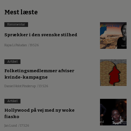
Mest læste
Kommentar
Sprækker i den svenske stilhed
Kajsa Li Paludan
/ 19.5.26
Artikel
Folketingsmedlemmer afviser
kvinde-kampagne
Daniel Holst Pinderup
/ 13.5.26
Artikel
Hollywood på vej med ny woke
fiasko
Jan Lund
/ 17.5.26