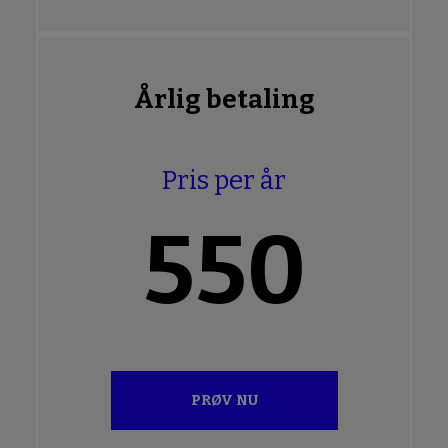
Årlig betaling
Pris per år
550
PRØV NU