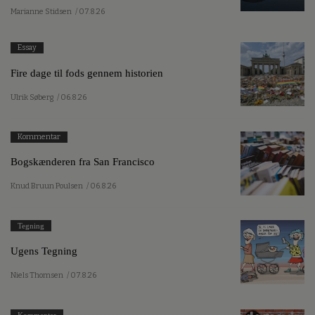
Marianne Stidsen
/ 07.8.26
Essay
Fire dage til fods gennem historien
Ulrik Søberg
/ 06.8.26
Kommentar
Bogskænderen fra San Francisco
Knud Bruun Poulsen
/ 06.8.26
Tegning
Ugens Tegning
Niels Thomsen
/ 07.8.26
Kommentar