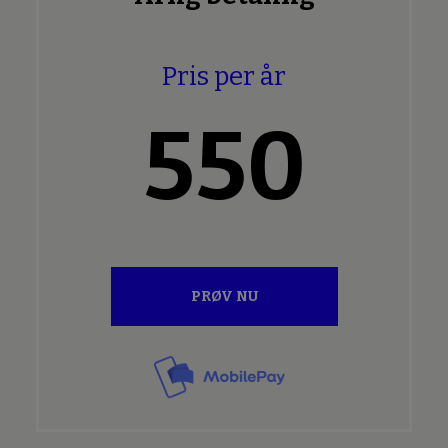
Pris per år
550
PRØV NU