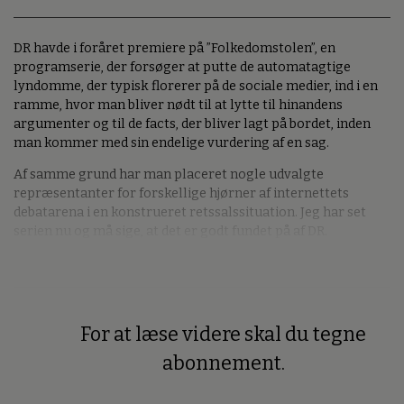
DR havde i foråret premiere på ”Folkedomstolen”, en
programserie, der forsøger at putte de automatagtige
lyndomme, der typisk florerer på de sociale medier, ind i en
ramme, hvor man bliver nødt til at lytte til hinandens
argumenter og til de facts, der bliver lagt på bordet, inden
man kommer med sin endelige vurdering af en sag.
Af samme grund har man placeret nogle udvalgte
repræsentanter for forskellige hjørner af internettets
debatarena i en konstrueret retssalssituation. Jeg har set
serien nu og må sige, at det er godt fundet på af DR.
For at læse videre skal du tegne
Premium
abonnement.