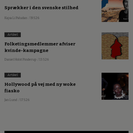
Sprækker i den svenske stilhed
Kajsa Li Paludan
/ 19.5.26
Artikel
Folketingsmedlemmer afviser
kvinde-kampagne
Daniel Holst Pinderup
/ 13.5.26
Artikel
Hollywood på vej med ny woke
fiasko
Jan Lund
/ 17.5.26