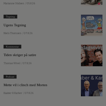
Marianne Stidsen
/ 05.8.26
Tegning
Ugens Tegning
Niels Thomsen
/ 07.8.26
Kommentar
Tiden skriger på satire
Thomas Wivel
/ 07.8.26
Podcast
Mette vil i clinch med Morten
Kaaber & Karker
/ 07.8.26