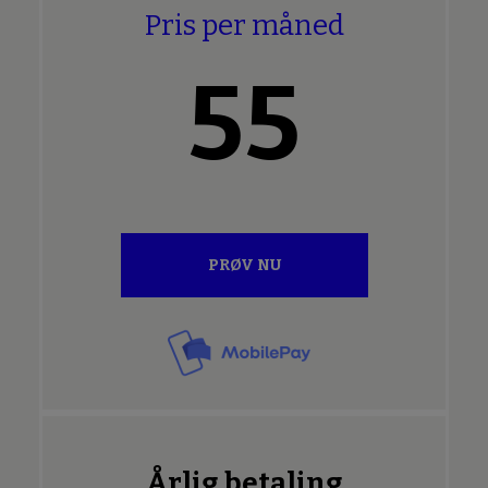
Pris per måned
55
PRØV NU
Årlig betaling