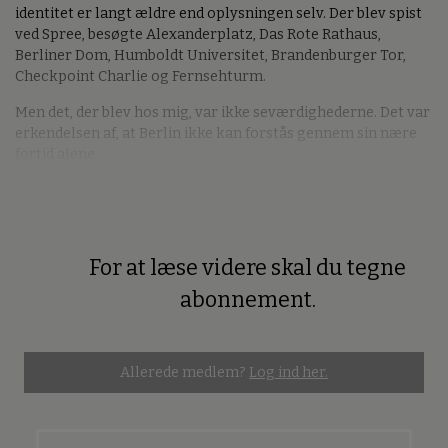
identitet er langt ældre end oplysningen selv. Der blev spist
ved Spree, besøgte Alexanderplatz, Das Rote Rathaus,
Berliner Dom, Humboldt Universitet, Brandenburger Tor,
Checkpoint Charlie og Fernsehturm.
Men det, der blev hos mig, var ikke seværdighederne. Det var
erkendelsen af, at Berlin ikke kan forstås gennem sin nære
fortid alene.
For at læse videre skal du tegne
Premium
abonnement.
Allerede medlem?
Log ind her.