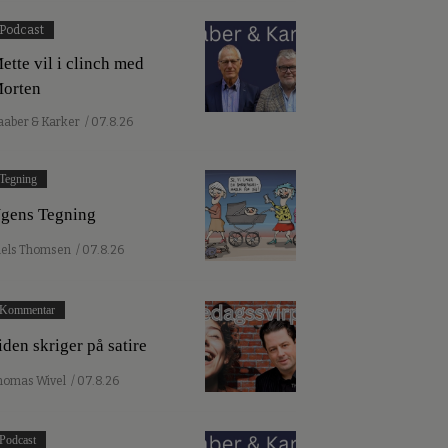
Podcast
ette vil i clinch med
orten
aaber & Karker
/ 07.8.26
Tegning
gens Tegning
iels Thomsen
/ 07.8.26
Kommentar
iden skriger på satire
homas Wivel
/ 07.8.26
Podcast