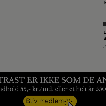
D
H
m
J