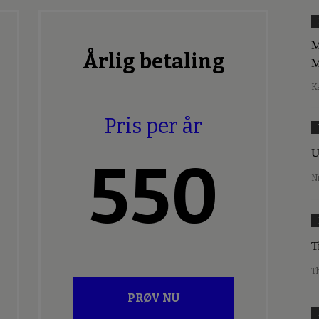
M
Årlig betaling
M
K
Pris per år
U
550
N
T
T
PRØV NU