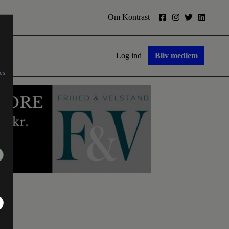
Om Kontrast
Log ind
Bliv medlem
es