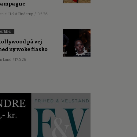
kampagne
aniel Holst Pinderup
/ 13.5.26
Artikel
ollywood på vej
ed ny woke fiasko
an Lund
/ 17.5.26