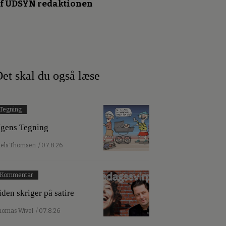
f UDSYN redaktionen
et skal du også læse
Tegning
gens Tegning
iels Thomsen
/ 07.8.26
Kommentar
iden skriger på satire
homas Wivel
/ 07.8.26