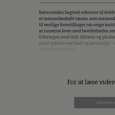
Baberowskis bogtitel refererer til Hobb
et menneskeskabt væsen, som mennesker
til vestlige forestillinger om evige ins
at russerne lever med bevidstheden om,
Erfaringen med vold, diktatur og pludse
magt opfattes vertikalt og personligt –
retsstatsprincipper.
For at læse vide
Premium
Allerede