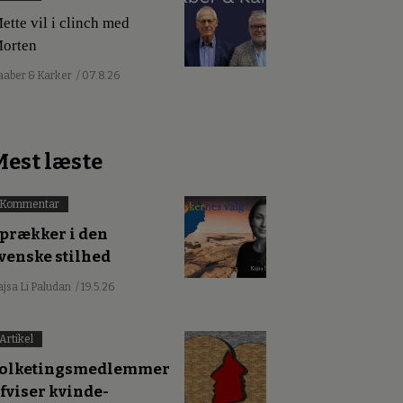
ette vil i clinch med
orten
aaber & Karker
/ 07.8.26
Mest læste
Kommentar
prækker i den
venske stilhed
ajsa Li Paludan
/ 19.5.26
Artikel
olketingsmedlemmer
fviser kvinde-