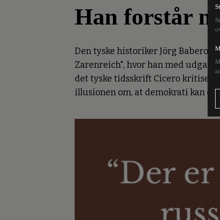
Han forstår ma
S
S
o
M
Den tyske historiker Jörg Baberows
M
Zarenreich", hvor han med udgangspu
a
det tyske tidsskrift Cicero kritis
illusionen om, at demokrati kan eks