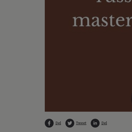
Del
Tweet
Del