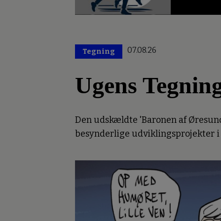
07.08.26
Tegning
Ugens Tegnin
Den udskældte 'Baronen af Øresund'
besynderlige udviklingsprojekter i