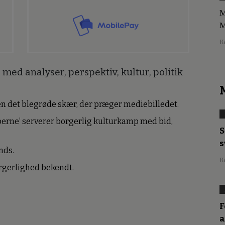
M
M
K
med analyser, perspektiv, kultur, politik
den det blegrøde skær, der præger mediebilledet.
erne’ serverer borgerlig kulturkamp med bid,
S
s
nds.
K
borgerlighed bekendt.
F
a