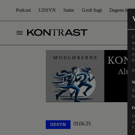
Podcast
UDSYN
Satire
Groft Sagt
Dagens leder
C
i
k
e
t
D
N
N
b
F
F
i
01.06.25
UDSYN
Premium
F