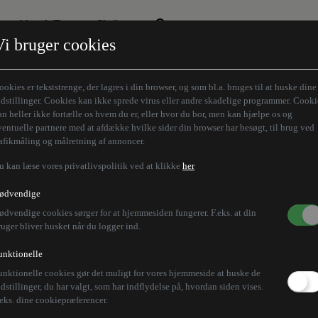
Aktuelt Tema
Skribenter
Vi bruger cookies
Den borgelige brille
Alle vores skribenter
Remigration
Modløberne
ookies er tekststrenge, der lagres i din browser, og som bl.a. bruges til at huske dine
Humaniora forfra
Z-aksen
ndstillinger. Cookies kan ikke sprede virus eller andre skadelige programmer. Cooki
an heller ikke fortælle os hvem du er, eller hvor du bor, men kan hjælpe os og
Store Danskere
ventuelle partnere med at afdække hvilke sider din browser har besøgt, til brug ved
rafikmåling og målretning af annoncer.
u kan læse vores privatlivspolitik ved at klikke
her
ødvendige
ødvendige cookies sørger for at hjemmesiden fungerer. F.eks. at din
ruger bliver husket når du logger ind.
unktionelle
unktionelle cookies gør det muligt for vores hjemmeside at huske de
ndstillinger, du har valgt, som har indflydelse på, hvordan siden vises.
.eks. dine cookiepræferencer.