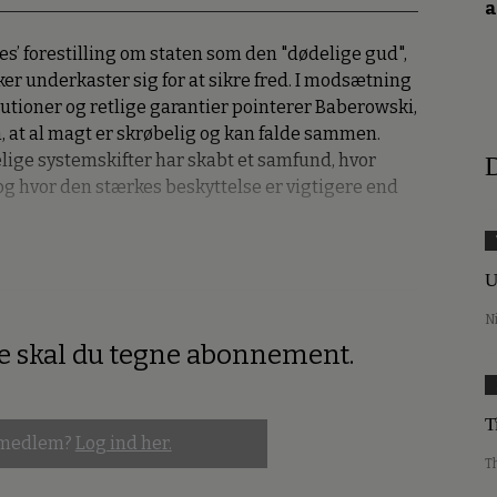
a
es’ forestilling om staten som den "dødelige gud",
 underkaster sig for at sikre fred. I modsætning
titutioner og retlige garantier pointerer Baberowski,
 at al magt er skrøbelig og kan falde sammen.
lige systemskifter har skabt et samfund, hvor
D
 og hvor den stærkes beskyttelse er vigtigere end
U
N
re skal du tegne abonnement.
T
 medlem?
Log ind her.
T