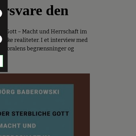
orsvare den
che Gott – Macht und Herrschaft im
iske realiteter. I et interview med
ik, moralens begrænsninger og