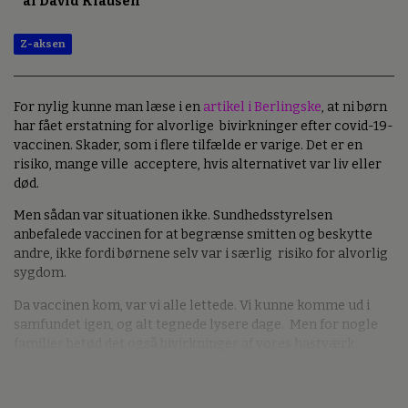
af David Klausen
Z-aksen
For nylig kunne man læse i en
artikel i Berlingske
, at ni børn
har fået erstatning for alvorlige bivirkninger efter covid-19-
vaccinen. Skader, som i flere tilfælde er varige. Det er en
risiko, mange ville acceptere, hvis alternativet var liv eller
død.
Men sådan var situationen ikke. Sundhedsstyrelsen
anbefalede vaccinen for at begrænse smitten og beskytte
andre, ikke fordi børnene selv var i særlig risiko for alvorlig
sygdom.
Da vaccinen kom, var vi alle lettede. Vi kunne komme ud i
samfundet igen, og alt tegnede lysere dage. Men for nogle
familier betød det også bivirkninger af vores hastværk.