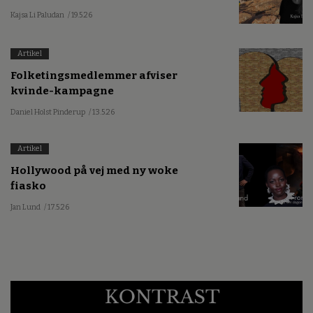
Kajsa Li Paludan
/ 19.5.26
Artikel
Folketingsmedlemmer afviser
kvinde-kampagne
Daniel Holst Pinderup
/ 13.5.26
Artikel
Hollywood på vej med ny woke
fiasko
Jan Lund
/ 17.5.26