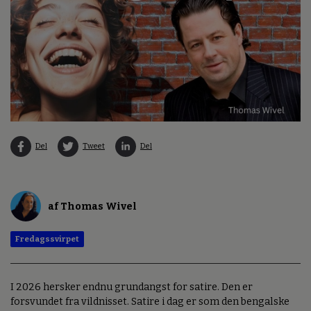
Del
Tweet
Del
af Thomas Wivel
Fredagssvirpet
I 2026 hersker endnu grundangst for satire. Den er
forsvundet fra vildnisset. Satire i dag er som den bengalske