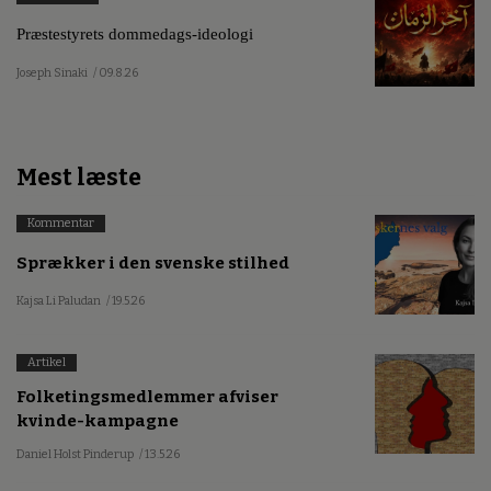
Præstestyrets dommedags-ideologi
Joseph Sinaki
/ 09.8.26
Mest læste
Kommentar
Sprækker i den svenske stilhed
Kajsa Li Paludan
/ 19.5.26
Artikel
Folketingsmedlemmer afviser
kvinde-kampagne
Daniel Holst Pinderup
/ 13.5.26