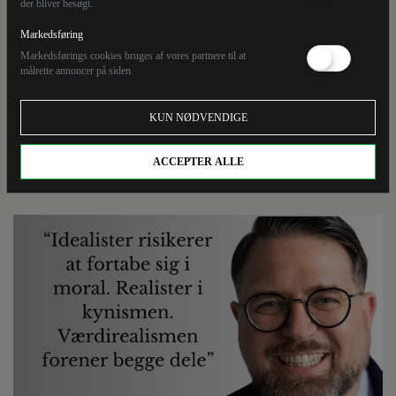
Saxer
der bliver besøgt.
Markedsføring
Markedsførings cookies bruges af vores partnere til at
Marc Saxer kritiserer i en analyse i magasinet Cicero
målrette annoncer på siden.
den tyske debat om Ukraine-krigen for at være fanget
mellem historiske analogier og moralsk selvforståelse.
KUN NØDVENDIGE
Resultatet er en splittet og til tider selvmodsigende
udenrigspolitik, som han betegner som “russophren”
ACCEPTER ALLE
– en ambivalent og modsatrettet holdning til Rusland.