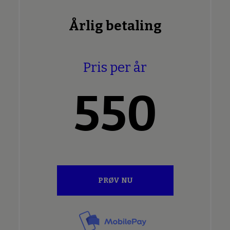
Årlig betaling
Pris per år
550
PRØV NU