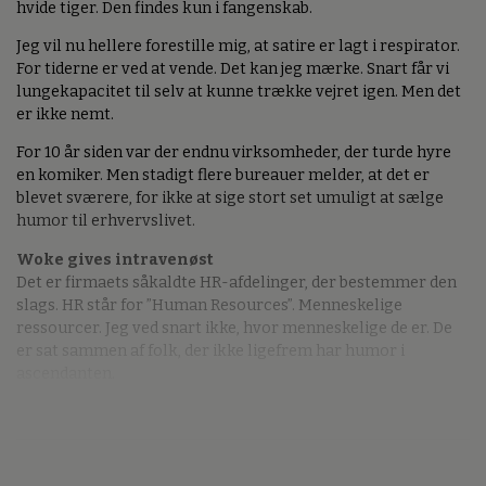
hvide tiger. Den findes kun i fangenskab.
Jeg vil nu hellere forestille mig, at satire er lagt i respirator.
For tiderne er ved at vende. Det kan jeg mærke. Snart får vi
lungekapacitet til selv at kunne trække vejret igen. Men det
er ikke nemt.
For 10 år siden var der endnu virksomheder, der turde hyre
en komiker. Men stadigt flere bureauer melder, at det er
blevet sværere, for ikke at sige stort set umuligt at sælge
humor til erhvervslivet.
Woke gives intravenøst
Det er firmaets såkaldte HR-afdelinger, der bestemmer den
slags. HR står for ”Human Resources”. Menneskelige
ressourcer. Jeg ved snart ikke, hvor menneskelige de er. De
er sat sammen af folk, der ikke ligefrem har humor i
ascendanten.