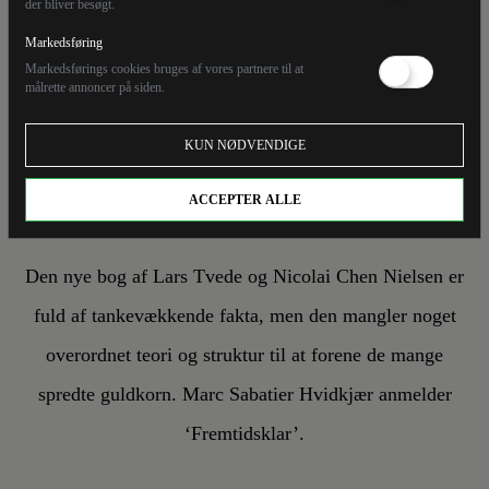
der bliver besøgt.
10/10/22
Markedsføring
Markedsførings cookies bruges af vores partnere til at
Fremtidsklar: Forvirrende
målrette annoncer på siden.
mange gode råd til
KUN NØDVENDIGE
fremtiden
ACCEPTER ALLE
Den nye bog af Lars Tvede og Nicolai Chen Nielsen er
fuld af tankevækkende fakta, men den mangler noget
overordnet teori og struktur til at forene de mange
spredte guldkorn. Marc Sabatier Hvidkjær anmelder
‘Fremtidsklar’.