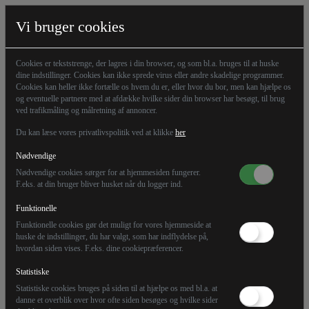
Vi bruger cookies
Marc Sabatier Hvidkjær, statskundskabsstuderende
Cookies er tekststrenge, der lagres i din browser, og som bl.a. bruges til at huske
dine indstillinger. Cookies kan ikke sprede virus eller andre skadelige programmer.
Cookies kan heller ikke fortælle os hvem du er, eller hvor du bor, men kan hjælpe os
og eventuelle partnere med at afdække hvilke sider din browser har besøgt, til brug
ved trafikmåling og målretning af annoncer.
Du kan læse vores privatlivspolitik ved at klikke
her
Nødvendige
Nødvendige cookies sørger for at hjemmesiden fungerer.
F.eks. at din bruger bliver husket når du logger ind.
Funktionelle
Funktionelle cookies gør det muligt for vores hjemmeside at
huske de indstillinger, du har valgt, som har indflydelse på,
hvordan siden vises. F.eks. dine cookiepræferencer.
Statistiske
Statistiske cookies bruges på siden til at hjælpe os med bl.a. at
ANMELDELSE
danne et overblik over hvor ofte siden besøges og hvilke sider
MARC SABATIER HVIDKJÆR, STATSKUNDSKABSSTUDERENDE