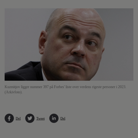
Kuzmitjov ligger nummer 397 på Forbes' liste over verdens rigeste personer i 2023.
(Arkivfoto).
Del
Tweet
Del