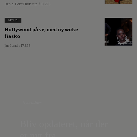
Daniel Holst Pinderup
/ 13.5.26
Artikel
Hollywood på vej med ny woke
fiasko
Jan Lund
/ 17.5.26
Nyhedsbrev
Bliv opdateret, når der
er nyt fra