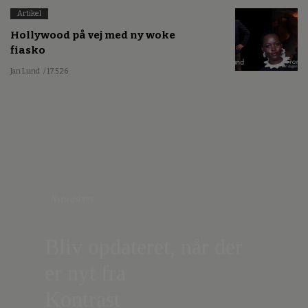
Artikel
Hollywood på vej med ny woke
fiasko
Jan Lund
/ 17.5.26
Nyhedsbrev
Bliv opdateret, når der
er nyt fra
Kontrast