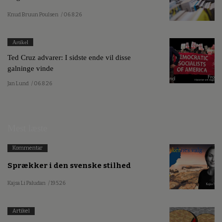
Knud Bruun Poulsen
/ 06.8.26
Artikel
Ted Cruz advarer: I sidste ende vil disse
galninge vinde
Jan Lund
/ 06.8.26
Mest læste
Kommentar
Sprækker i den svenske stilhed
Kajsa Li Paludan
/ 19.5.26
Artikel