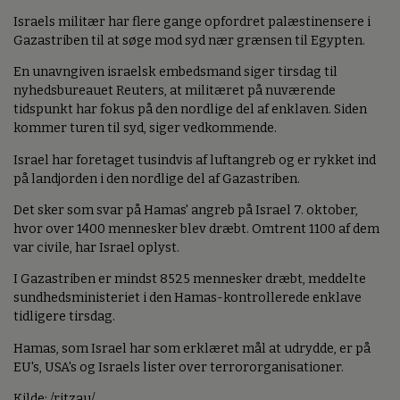
Israels militær har flere gange opfordret palæstinensere i
Gazastriben til at søge mod syd nær grænsen til Egypten.
En unavngiven israelsk embedsmand siger tirsdag til
nyhedsbureauet Reuters, at militæret på nuværende
tidspunkt har fokus på den nordlige del af enklaven. Siden
kommer turen til syd, siger vedkommende.
Israel har foretaget tusindvis af luftangreb og er rykket ind
på landjorden i den nordlige del af Gazastriben.
Det sker som svar på Hamas' angreb på Israel 7. oktober,
hvor over 1400 mennesker blev dræbt. Omtrent 1100 af dem
var civile, har Israel oplyst.
I Gazastriben er mindst 8525 mennesker dræbt, meddelte
sundhedsministeriet i den Hamas-kontrollerede enklave
tidligere tirsdag.
Hamas, som Israel har som erklæret mål at udrydde, er på
EU's, USA's og Israels lister over terrororganisationer.
Kilde: /ritzau/