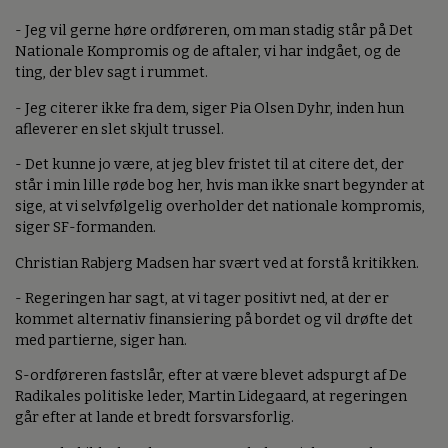
- Jeg vil gerne høre ordføreren, om man stadig står på Det
Nationale Kompromis og de aftaler, vi har indgået, og de
ting, der blev sagt i rummet.
- Jeg citerer ikke fra dem, siger Pia Olsen Dyhr, inden hun
afleverer en slet skjult trussel.
- Det kunne jo være, at jeg blev fristet til at citere det, der
står i min lille røde bog her, hvis man ikke snart begynder at
sige, at vi selvfølgelig overholder det nationale kompromis,
siger SF-formanden.
Christian Rabjerg Madsen har svært ved at forstå kritikken.
- Regeringen har sagt, at vi tager positivt ned, at der er
kommet alternativ finansiering på bordet og vil drøfte det
med partierne, siger han.
S-ordføreren fastslår, efter at være blevet adspurgt af De
Radikales politiske leder, Martin Lidegaard, at regeringen
går efter at lande et bredt forsvarsforlig.