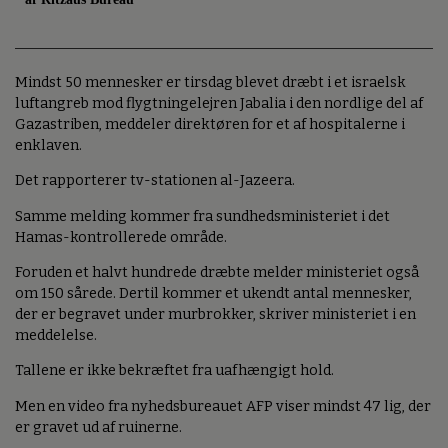
Mindst 50 mennesker er tirsdag blevet dræbt i et israelsk
luftangreb mod flygtningelejren Jabalia i den nordlige del af
Gazastriben, meddeler direktøren for et af hospitalerne i
enklaven.
Det rapporterer tv-stationen al-Jazeera.
Samme melding kommer fra sundhedsministeriet i det
Hamas-kontrollerede område.
Foruden et halvt hundrede dræbte melder ministeriet også
om 150 sårede. Dertil kommer et ukendt antal mennesker,
der er begravet under murbrokker, skriver ministeriet i en
meddelelse.
Tallene er ikke bekræftet fra uafhængigt hold.
Men en video fra nyhedsbureauet AFP viser mindst 47 lig, der
er gravet ud af ruinerne.