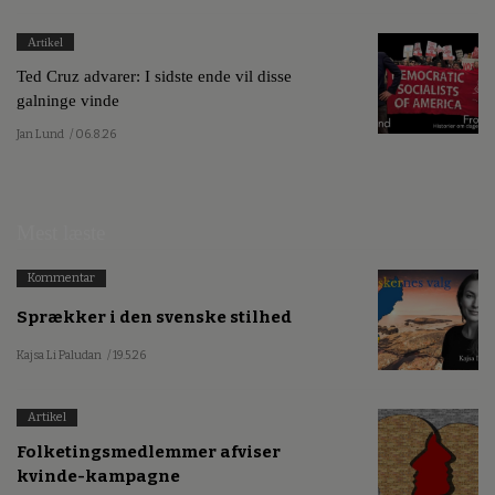
Artikel
Ted Cruz advarer: I sidste ende vil disse
galninge vinde
Jan Lund
/ 06.8.26
Mest læste
Kommentar
Sprækker i den svenske stilhed
Kajsa Li Paludan
/ 19.5.26
Artikel
Folketingsmedlemmer afviser
kvinde-kampagne