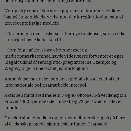
helbredsproblemer, der er vægtrelaterede.
Netop på grund af den store popularitet kommer det ikke
bag på Lægemiddelstyrelsen, at der foregår ulovligt salg af
den receptpligtige medicin.
- Der er ingen overraskelser eller nye tendenser, som vi ikke
i forvejen havde kendskab til.
- Som følge af den store efterspørgsel og
medieopmærksomhed havde vi desværre forventet et øget
illegalt udbud af semaglutid-præparaterne Ozempic og
Wegovy, siger enhedschef Jeanne Majland.
Anmeldelserne er sket som led i global aktion ledet af det
internationale politisamarbejde Interpol.
Aktionen fandt sted mellem 3. og 10. oktober. På verdensplan
er over 1300 hjemmesider lukket, og 72 personer er blevet
anholdt.
Foruden slankemedicin og potensmidler er der også på flere
af de dansksprogede hjemmesider fundet Tramadol.