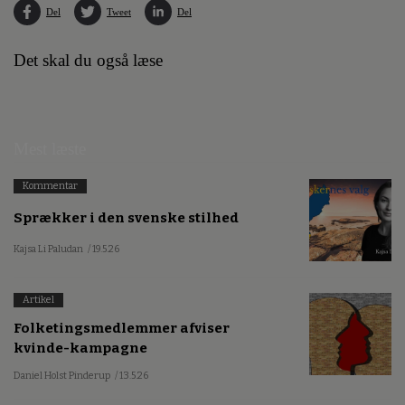
Del
Tweet
Del
Det skal du også læse
Mest læste
Kommentar
Sprækker i den svenske stilhed
Kajsa Li Paludan
/ 19.5.26
Artikel
Folketingsmedlemmer afviser
kvinde-kampagne
Daniel Holst Pinderup
/ 13.5.26