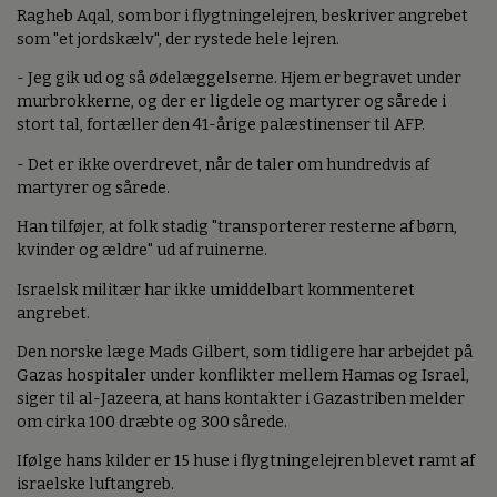
Ragheb Aqal, som bor i flygtningelejren, beskriver angrebet
som "et jordskælv", der rystede hele lejren.
- Jeg gik ud og så ødelæggelserne. Hjem er begravet under
murbrokkerne, og der er ligdele og martyrer og sårede i
stort tal, fortæller den 41-årige palæstinenser til AFP.
- Det er ikke overdrevet, når de taler om hundredvis af
martyrer og sårede.
Han tilføjer, at folk stadig "transporterer resterne af børn,
kvinder og ældre" ud af ruinerne.
Israelsk militær har ikke umiddelbart kommenteret
angrebet.
Den norske læge Mads Gilbert, som tidligere har arbejdet på
Gazas hospitaler under konflikter mellem Hamas og Israel,
siger til al-Jazeera, at hans kontakter i Gazastriben melder
om cirka 100 dræbte og 300 sårede.
Ifølge hans kilder er 15 huse i flygtningelejren blevet ramt af
israelske luftangreb.