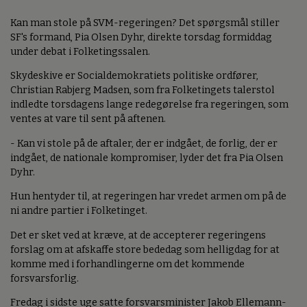
Kan man stole på SVM-regeringen? Det spørgsmål stiller
SF's formand, Pia Olsen Dyhr, direkte torsdag formiddag
under debat i Folketingssalen.
Skydeskive er Socialdemokratiets politiske ordfører,
Christian Rabjerg Madsen, som fra Folketingets talerstol
indledte torsdagens lange redegørelse fra regeringen, som
ventes at vare til sent på aftenen.
- Kan vi stole på de aftaler, der er indgået, de forlig, der er
indgået, de nationale kompromiser, lyder det fra Pia Olsen
Dyhr.
Hun hentyder til, at regeringen har vredet armen om på de
ni andre partier i Folketinget.
Det er sket ved at kræve, at de accepterer regeringens
forslag om at afskaffe store bededag som helligdag for at
komme med i forhandlingerne om det kommende
forsvarsforlig.
Fredag i sidste uge satte forsvarsminister Jakob Ellemann-