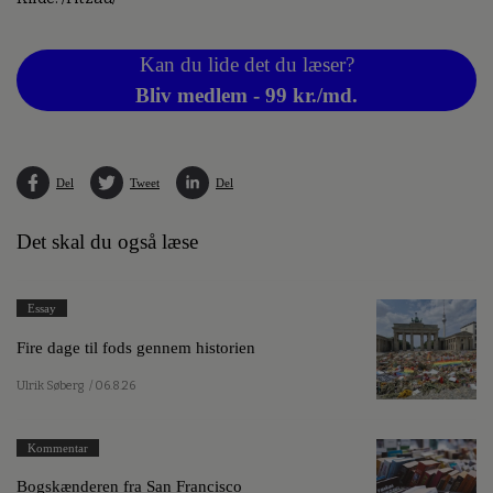
Kan du lide det du læser?
Bliv medlem - 99 kr./md.
Del
Tweet
Del
Det skal du også læse
Essay
Fire dage til fods gennem historien
Ulrik Søberg
/ 06.8.26
Kommentar
Bogskænderen fra San Francisco