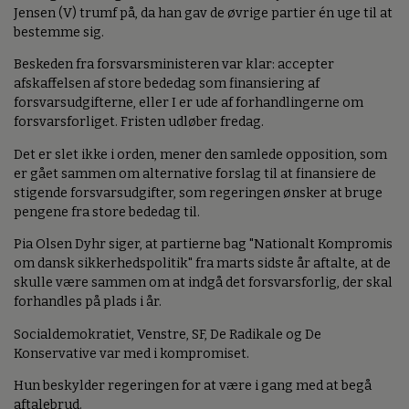
Jensen (V) trumf på, da han gav de øvrige partier én uge til at
bestemme sig.
Beskeden fra forsvarsministeren var klar: accepter
afskaffelsen af store bededag som finansiering af
forsvarsudgifterne, eller I er ude af forhandlingerne om
forsvarsforliget. Fristen udløber fredag.
Det er slet ikke i orden, mener den samlede opposition, som
er gået sammen om alternative forslag til at finansiere de
stigende forsvarsudgifter, som regeringen ønsker at bruge
pengene fra store bededag til.
Pia Olsen Dyhr siger, at partierne bag "Nationalt Kompromis
om dansk sikkerhedspolitik" fra marts sidste år aftalte, at de
skulle være sammen om at indgå det forsvarsforlig, der skal
forhandles på plads i år.
Socialdemokratiet, Venstre, SF, De Radikale og De
Konservative var med i kompromiset.
Hun beskylder regeringen for at være i gang med at begå
aftalebrud.