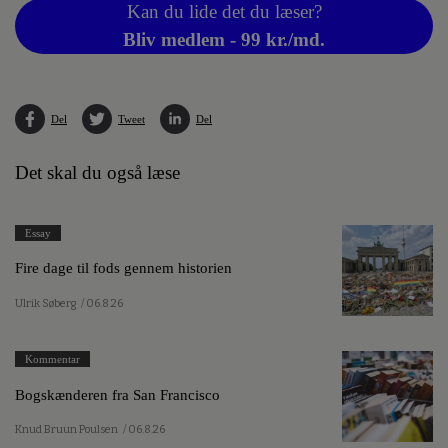
Kan du lide det du læser?
Bliv medlem - 99 kr./md.
Del
Tweet
Del
Det skal du også læse
Essay
Fire dage til fods gennem historien
Ulrik Søberg
/ 06.8.26
Kommentar
Bogskænderen fra San Francisco
Knud Bruun Poulsen
/ 06.8.26