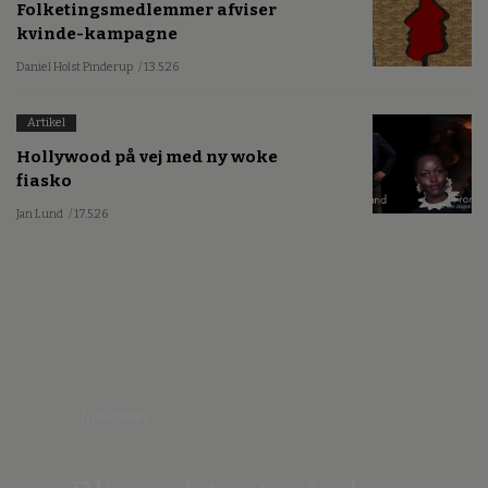
Folketingsmedlemmer afviser
kvinde-kampagne
Daniel Holst Pinderup
/ 13.5.26
Artikel
Hollywood på vej med ny woke
fiasko
Jan Lund
/ 17.5.26
Nyhedsbrev