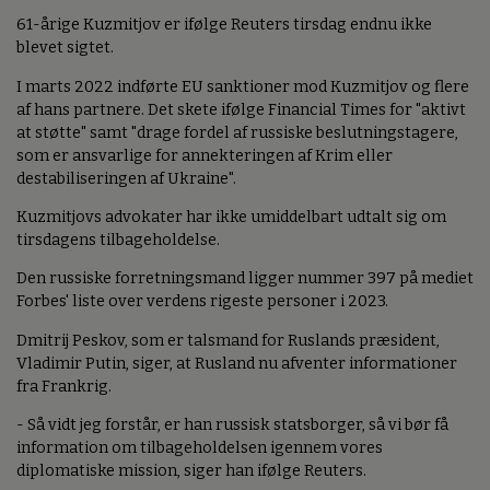
61-årige Kuzmitjov er ifølge Reuters tirsdag endnu ikke
blevet sigtet.
I marts 2022 indførte EU sanktioner mod Kuzmitjov og flere
af hans partnere. Det skete ifølge Financial Times for "aktivt
at støtte" samt "drage fordel af russiske beslutningstagere,
som er ansvarlige for annekteringen af Krim eller
destabiliseringen af Ukraine".
Kuzmitjovs advokater har ikke umiddelbart udtalt sig om
tirsdagens tilbageholdelse.
Den russiske forretningsmand ligger nummer 397 på mediet
Forbes' liste over verdens rigeste personer i 2023.
Dmitrij Peskov, som er talsmand for Ruslands præsident,
Vladimir Putin, siger, at Rusland nu afventer informationer
fra Frankrig.
- Så vidt jeg forstår, er han russisk statsborger, så vi bør få
information om tilbageholdelsen igennem vores
diplomatiske mission, siger han ifølge Reuters.