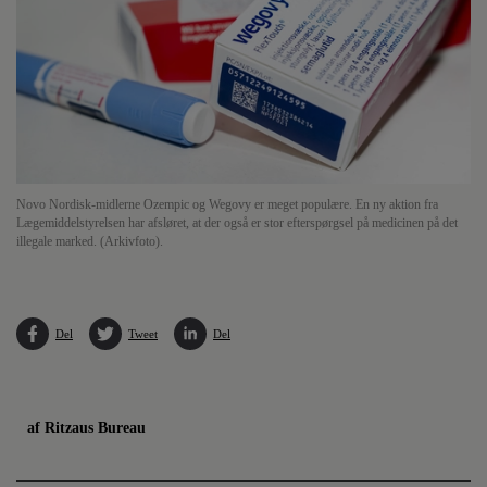
Novo Nordisk-midlerne Ozempic og Wegovy er meget populære. En ny aktion fra
Lægemiddelstyrelsen har afsløret, at der også er stor efterspørgsel på medicinen på det
illegale marked. (Arkivfoto).
Del
Tweet
Del
af Ritzaus Bureau