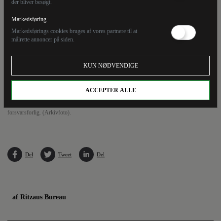
der bliver besøgt.
Markedsføring
Markedsførings cookies bruges af vores partnere til at
målrette annoncer på siden.
KUN NØDVENDIGE
ACCEPTER ALLE
Pia Olsen Dyhr (tv.) er stærkt kritisk over for den måde, regeringen har koblet
afskaffelsen af store bededag sammen med de kommende forhandlinger om et
forsvarsforlig. (Arkivfoto).
Del
Tweet
Del
af Ritzaus Bureau