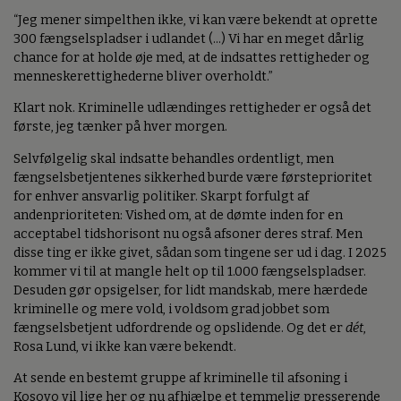
“Jeg mener simpelthen ikke, vi kan være bekendt at oprette
300 fængselspladser i udlandet (...) Vi har en meget dårlig
chance for at holde øje med, at de indsattes rettigheder og
menneskerettighederne bliver overholdt.”
Klart nok. Kriminelle udlændinges rettigheder er også det
første, jeg tænker på hver morgen.
Selvfølgelig skal indsatte behandles ordentligt, men
fængselsbetjentenes sikkerhed burde være førsteprioritet
for enhver ansvarlig politiker. Skarpt forfulgt af
andenprioriteten: Vished om, at de dømte inden for en
acceptabel tidshorisont nu også afsoner deres straf. Men
disse ting er ikke givet, sådan som tingene ser ud i dag. I 2025
kommer vi til at mangle helt op til 1.000 fængselspladser.
Desuden gør opsigelser, for lidt mandskab, mere hærdede
kriminelle og mere vold, i voldsom grad jobbet som
fængselsbetjent udfordrende og opslidende. Og det er
dét
,
Rosa Lund, vi ikke kan være bekendt.
At sende en bestemt gruppe af kriminelle til afsoning i
Kosovo vil lige her og nu afhjælpe et temmelig presserende