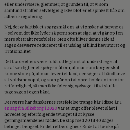
eller undervisere, glemmer, at grunden til, at vi som
samfund straffer, selvfølgelig ikke blot er et spinkelt håb om
adfærdsregulering.
Nej, det
er
faktisk et spørgsmål om, at vi ønsker at hævne os
– selvom det ikke lyder så pænt som at sige, at vi går op i en
mere abstrakt retsfølelse. Men ofte bliver denne side af
sagen desværre reduceret til et udslag af blind hævntørst og
irrationalitet.
Det burde ellers være fuldt ud legitimt at understrege, at
straf særligt er et spørgsmål om, at man som borger skal
kunne stole på, at man lever i et land, der søger at håndhæve
sit voldsmonopol, og som går op i at opretholde en form for
retfærdighed, så man ikke føler sig nødsaget til at skulle
tage sagen i egen hånd.
Desværre har danskernes retsfølelse trange kår i disse år. I
en sag fra Silkeborg i 2020
var et ungt offer blevet slået i
hovedet og efterfølgende tvunget til at kysse
gerningsmændenes fødder. De slap med 20 til 40 dages
betinget fængsel. Er det retfærdighed? Er det at tænke på