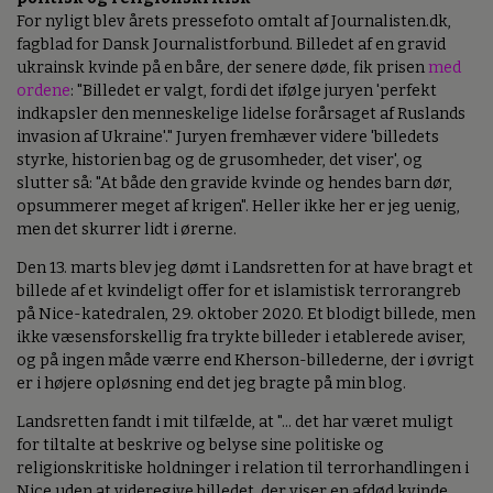
For nyligt blev årets pressefoto omtalt af Journalisten.dk,
fagblad for Dansk Journalistforbund. Billedet af en gravid
ukrainsk kvinde på en båre, der senere døde, fik prisen
med
ordene
: "Billedet er valgt, fordi det ifølge juryen 'perfekt
indkapsler den menneskelige lidelse forårsaget af Ruslands
invasion af Ukraine'." Juryen fremhæver videre 'billedets
styrke, historien bag og de grusomheder, det viser', og
slutter så: "At både den gravide kvinde og hendes barn dør,
opsummerer meget af krigen". Heller ikke her er jeg uenig,
men det skurrer lidt i ørerne.
Den 13. marts blev jeg dømt i Landsretten for at have bragt et
billede af et kvindeligt offer for et islamistisk terrorangreb
på Nice-katedralen, 29. oktober 2020. Et blodigt billede, men
ikke væsensforskellig fra trykte billeder i etablerede aviser,
og på ingen måde værre end Kherson-billederne, der i øvrigt
er i højere opløsning end det jeg bragte på min blog.
Landsretten fandt i mit tilfælde, at "... det har været muligt
for tiltalte at beskrive og belyse sine politiske og
religionskritiske holdninger i relation til terrorhandlingen i
Nice uden at videregive billedet, der viser en afdød kvinde