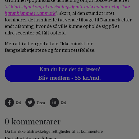
strammer-populistiske udmelding om, at Kosovo-delen er
”
et klart signal om, at udvisningsdømte udlændinge netop ikke
hører hjemme i Danmark
”. Skørt, al den stund at intet
forhindrer de kriminelle i at vende tilbage til Danmark efter
endt afsoning, hvor de så ville kunne opholde sig på et
udrejsecenter på tålt ophold.
Men alt i alt en god aftale. Ikke mindst for
fængselsbetjentene og for min retsfølelse.
Kan du lide det du læser?
Bliv medlem - 55 kr./md.
Del
Tweet
Del
0 kommentarer
Du har ikke tilstrækkelige rettigheder til at kommentere
Det skal du også læse