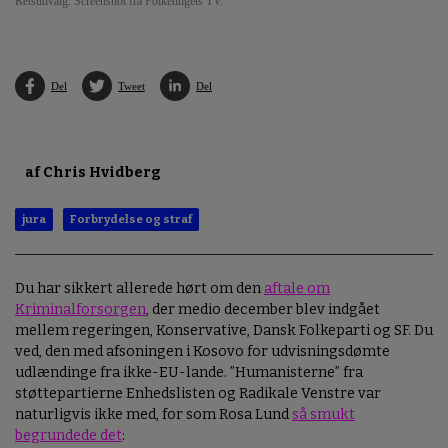
Retsudvalg. Screenshot fra Folketingets TV.
Del
Tweet
Del
af Chris Hvidberg
jura
Forbrydelse og straf
Du har sikkert allerede hørt om den
aftale om
Kriminalforsorgen
, der medio december blev indgået
mellem regeringen, Konservative, Dansk Folkeparti og SF. Du
ved, den med afsoningen i Kosovo for udvisningsdømte
udlændinge fra ikke-EU-lande. ”Humanisterne” fra
støttepartierne Enhedslisten og Radikale Venstre var
naturligvis ikke med, for som Rosa Lund
så smukt
begrundede det
: