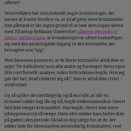
offeret?
Venstrefløjen har som bekendt nogle kriminologer, der
mener at kunne forsikre os, at straf giver
mere
kriminalitet.
Den påstand er der ingen grund til at lade dem slippe afsted
med. På netop Syddansk Universitet
påpeger økonom og
lektor, Jan Sørensen
, at kriminologerne oftest beskæftiger
sig med den psykologiske tilgang til den kriminelle, der
betragtes som “syg”.
Men Sørensen pointerer, at de fleste kriminelle altså ikke er
syge: “De kalkulerer som alle andre og foretager deres egen
lille cost/benefit-analyse, inden forbrydelsen begås: Hvis jeg
gør det her, hvad risikerer jeg så?”. Han er altså ikke i tvivl –
straf virker.
Og så spiller det selvfølgelig også en rolle, at når en
kriminel sidder bag lås og slå, begår vedkommende jo i hvert
fald ikke meget kriminalitet. Han begår i hvert ikke mere
ydmygelsesvold så længe. Hans ofre møder ham heller ikke
på gaden i den periode. Så lad os dog sørge for, at de, der
sidder inde for eksempelvis personfarlig kriminalitet, rent