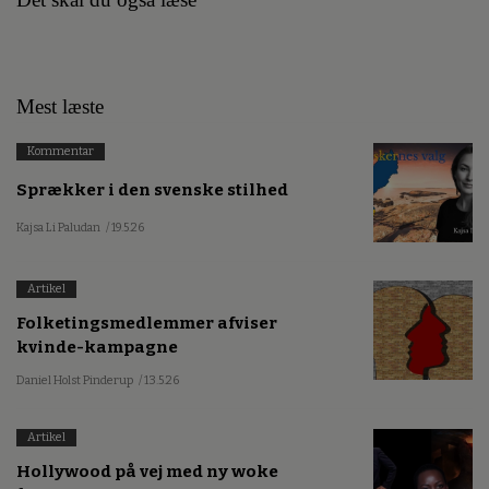
Mest læste
Kommentar
Sprækker i den svenske stilhed
Kajsa Li Paludan
/ 19.5.26
Artikel
Folketingsmedlemmer afviser
kvinde-kampagne
Daniel Holst Pinderup
/ 13.5.26
Artikel
Hollywood på vej med ny woke