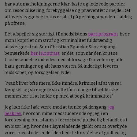
har automatholdningerne klar; faste og indøvede paroler
om resocialisering, forebyggelse og præventivt arbejde. Det
altoverskyggende fokus er altid på gerningsmanden – aldrig
på ofrene.
Dét afspejler sig særligt i Enhedslistens
partiprogram
, hvor
man i kapitlet om straf og kriminalitet fuldstændig
afsværger straf. Som Christian Egander Skov engang
bemærkede
her i Kontrast
, er det, som når den kristne
trosbekendelse indledes med at forsage Djævelen og alle
hans gerninger og alt hans væsen. Så inderligt leveres
budskabet, og forsagelsen lyder:
“Man bliver ofte mere, ikke mindre, kriminel af at være i
fængsel, og strengere straffe får i mange tilfælde ikke
mennesker til at holde op med at begå kriminalitet.”
Jeg kan ikke lade være med at tænke på dengang,
jeg
beskrev
, hvordan mine medstuderende og jeg i en
forelæsning om islamisk terrorisme pludselig befandt os i
en bizar leg, hvor det tilsyneladende gjaldt om at overbyde
vores medstuderende i den bedste forståelse af godhed og