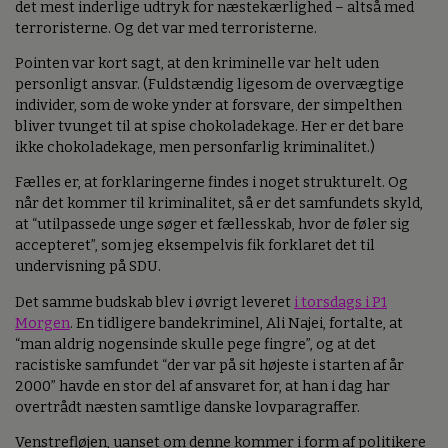
det mest inderlige udtryk for næstekærlighed – altså med
terroristerne. Og det var med terroristerne.
Pointen var kort sagt, at den kriminelle var helt uden
personligt ansvar. (Fuldstændig ligesom de overvægtige
individer, som de woke ynder at forsvare, der simpelthen
bliver tvunget til at spise chokoladekage. Her er det bare
ikke chokoladekage, men personfarlig kriminalitet.)
Fælles er, at forklaringerne findes i noget strukturelt. Og
når det kommer til kriminalitet, så er det samfundets skyld,
at “utilpassede unge søger et fællesskab, hvor de føler sig
accepteret”, som jeg eksempelvis fik forklaret det til
undervisning på SDU.
Det samme budskab blev i øvrigt leveret
i torsdags i P1
Morgen
. En tidligere bandekriminel, Ali Najei, fortalte, at
“man aldrig nogensinde skulle pege fingre”, og at det
racistiske samfundet “der var på sit højeste i starten af år
2000” havde en stor del af ansvaret for, at han i dag har
overtrådt næsten samtlige danske lovparagraffer.
Venstrefløjen, uanset om denne kommer i form af politikere