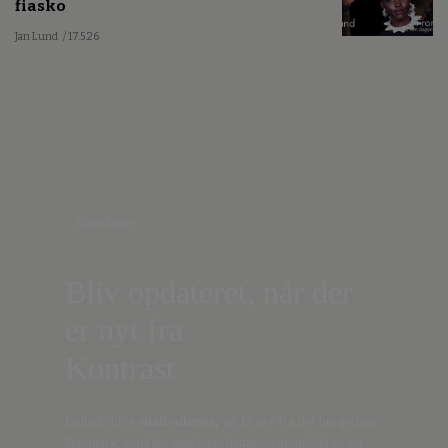
fiasko
Jan Lund
/ 17.5.26
Nyhedsbrev
Bliv opdateret, når der
er nyt fra
Kontrast
Indtast din
e-mail-adresse,
og få nyt fra det borgerlige
Danmark, artikler, analyser, debatter, anmeldelser og