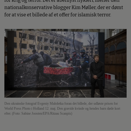
for krig og terror. Det er åbenlyst hykleri, mener den
nationalkonservative blogger Kim Møller, der er dømt
for at vise et billede af et offer for islamisk terror.
Den ukrainske fotograf Evgeniy Maloletka foran det billede, der udløste prisen for
World Press Photo i Holland 12. maj. Den gravide kvinde og hendes barn døde kort
efter. (Foto: Sabine Joosten/EPA/Ritzau Scanpix)