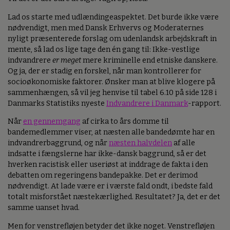
Lad os starte med udlændingeaspektet. Det burde ikke være
nødvendigt, men med Dansk Erhvervs og Moderaternes
nyligt præsenterede forslag om udenlandsk arbejdskraft in
mente, så lad os lige tage den én gang til: Ikke-vestlige
indvandrere
er meget
mere kriminelle end etniske danskere.
Og ja, der er stadig en forskel, når man kontrollerer for
socioøkonomiske faktorer. Ønsker man at blive klogere på
sammenhængen, så vil jeg henvise til tabel 6.10 på side 128 i
Danmarks Statistiks nyeste
Indvandrere i Danmark
-rapport.
Når
en gennemgang
af cirka to års domme til
bandemedlemmer viser, at næsten alle bandedømte har en
indvandrerbaggrund, og når
næsten halvdelen
af alle
indsatte i fængslerne har ikke-dansk baggrund, så er det
hverken racistisk eller useriøst at inddrage de fakta i den
debatten om regeringens bandepakke. Det er derimod
nødvendigt. At lade være er i værste fald ondt, i bedste fald
totalt misforstået næstekærlighed. Resultatet? Ja, det er det
samme uanset hvad.
Men for venstrefløjen betyder det ikke noget. Venstrefløjen