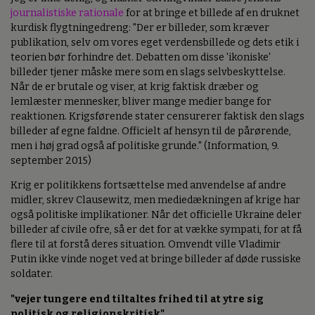
journalistiske rationale
for at bringe et billede af en druknet
kurdisk flygtningedreng: "Der er billeder, som kræver
publikation, selv om vores eget verdensbillede og dets etik i
teorien bør forhindre det. Debatten om disse 'ikoniske'
billeder tjener måske mere som en slags selvbeskyttelse.
Når de er brutale og viser, at krig faktisk dræber og
lemlæster mennesker, bliver mange medier bange for
reaktionen. Krigsførende stater censurerer faktisk den slags
billeder af egne faldne. Officielt af hensyn til de pårørende,
men i høj grad også af politiske grunde." (Information, 9.
september 2015)
Krig er politikkens fortsættelse med anvendelse af andre
midler, skrev Clausewitz, men mediedækningen af krige har
også politiske implikationer. Når det officielle Ukraine deler
billeder af civile ofre, så er det for at vække sympati, for at få
flere til at forstå deres situation. Omvendt ville Vladimir
Putin ikke vinde noget ved at bringe billeder af døde russiske
soldater.
"vejer tungere end tiltaltes frihed til at ytre sig
politisk og religionskritisk"