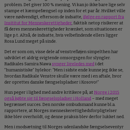
problem. Det giver 100 % mening. Vi kan jo ikke bare lige selv
stampe et kæmpefængsel op inden for et par år. Hvilket ville
være nødvendigt, eftersom de indsatte,
ifølge en rapport fra
Insititut for Menneskerettigheder
, faktisk netop risikerer at
få deres menneskerettigheder krænket, som situationen er
lige p.t. Altså, de indsatte, hvis velbefindende ellers ligger
Rosa Lund meget på sinde.
Det er som om, visse dele af venstrefløjen simpelthen har
udviklet et aldrig svigtende omsorgsgen for slyngler.
Radikales Samira Nawa
synger ligeledes med
i det
”humanistiske” hylekor: “Men i sidste ende kunne jeg ikke se,
hvordan Radikale Venstre skulle være med i en aftale, hvor
der oprettes danske fængselspladser i Kosovo!”
Hun peger i lighed med andre kritikere på, at
Norge i 2015
også købte sig til fængselspladser i Holland
– med meget
begrænset succes. Den norske ombudsmand kunne bl.a.
rapportere, at Norges menneskerettighedsforpligtelser
ikke blev overholdt, og denne praksis blev derfor lukket ned.
Men i modsætning til Norges udenlandske fængselseventyr