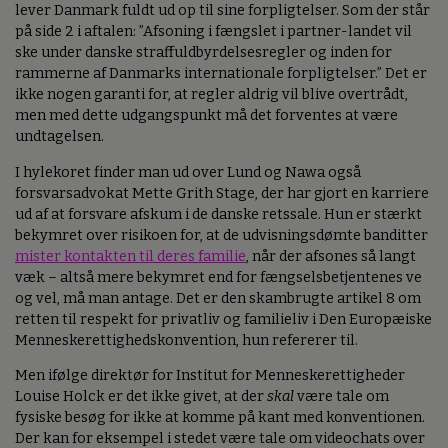
lever Danmark fuldt ud op til sine forpligtelser. Som der står
på side 2 i aftalen: ”Afsoning i fængslet i partner-landet vil
ske under danske straffuldbyrdelsesregler og inden for
rammerne af Danmarks internationale forpligtelser.” Det er
ikke nogen garanti for, at regler aldrig vil blive overtrådt,
men med dette udgangspunkt må det forventes at være
undtagelsen.
I hylekoret finder man ud over Lund og Nawa også
forsvarsadvokat Mette Grith Stage, der har gjort en karriere
ud af at forsvare afskum i de danske retssale. Hun er stærkt
bekymret over risikoen for, at de udvisningsdømte banditter
mister kontakten til deres familie
, når der afsones så langt
væk – altså mere bekymret end for fængselsbetjentenes ve
og vel, må man antage. Det er den skambrugte artikel 8 om
retten til respekt for privatliv og familieliv i Den Europæiske
Menneskerettighedskonvention, hun refererer til.
Men ifølge direktør for Institut for Menneskerettigheder
Louise Holck er det ikke givet, at der
skal
være tale om
fysiske besøg for ikke at komme på kant med konventionen.
Der kan for eksempel i stedet være tale om videochats over