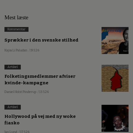
Mest læste
Kommentar
Sprækker i den svenske stilhed
Kajsa Li Paludan
/ 19.5.26
Artikel
Folketingsmedlemmer afviser
kvinde-kampagne
Daniel Holst Pinderup
/ 13.5.26
Artikel
Hollywood på vej med ny woke
fiasko
Jan Lund
/ 17.5.26