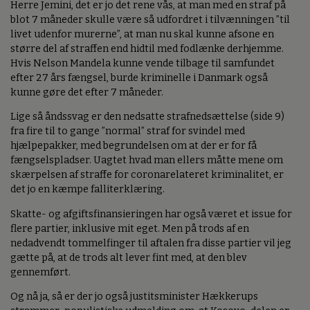
Herre Jemini, det er jo det rene vås, at man med en straf på
blot 7 måneder skulle være så udfordret i tilvænningen ”til
livet udenfor murerne”, at man nu skal kunne afsone en
større del af straffen end hidtil med fodlænke derhjemme.
Hvis Nelson Mandela kunne vende tilbage til samfundet
efter 27 års fængsel, burde kriminelle i Danmark også
kunne gøre det efter 7 måneder.
Lige så åndssvag er den nedsatte strafnedsættelse (side 9)
fra fire til to gange ”normal” straf for svindel med
hjælpepakker, med begrundelsen om at der er for få
fængselspladser. Uagtet hvad man ellers måtte mene om
skærpelsen af straffe for coronarelateret kriminalitet, er
det jo en kæmpe falliterklæring.
Skatte- og afgiftsfinansieringen har også været et issue for
flere partier, inklusive mit eget. Men på trods af en
nedadvendt tommelfinger til aftalen fra disse partier vil jeg
gætte på, at de trods alt lever fint med, at den blev
gennemført.
Og nå ja, så er der jo også justitsminister Hækkerups