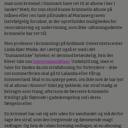
man som kriminel i Danmark have ret til at afsone i her i
landet? Næh, for min skyld kunne kriminelle afsone på
månen eller i en tank på bunden af Marianergraven
(selvfølgelig forudsat, at der opretholdes muligheden for
resocialisering og undervisning, som ikke-udvisningsdømte
kriminelle har ret til).
Men professor i kriminologi på Syddansk Universitetscenter
Linda Kjær Minke, der i øvrigt også er med i det
”humanistiske” hylekor, er derimod betænkelig, hvis der
bliver tale om
tvangsudsendelser
. Undskyld mig, men vi
taler for fanden da om strafafsoning for forbrydere – ikke
om sommerferien skal gå til Lalandia eller Fårup
Sommerland. Skal vi nu spørge pænt, om ikke nok de har
lyst
til at afsone i Kosovo? Sidst jeg tjekkede, var straf stadig at
betragte som tvang, eftersom de færreste kriminelle
frivilligt går fløjtende i gadedrengehop ind i deres
fængelsceller.
En kriminel har sat sig selv uden for samfundet og må derfor
tage den straf, som den lovgivende og dømmende magt
vedtager. Og hvis de i skøn forening vedtager, at en afsoning