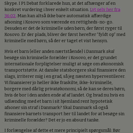
Skype. I P1 Debat forklarede hun, at det afhænger af en
konkret vurdering i hver enkelt situation.
Lyt selv her fra
36:02
. Man kan altså ikke bare automatisk affærdige
afsoning i Kosovo som værende en rettigheds-no-go.
Desuden er det de kriminelle uden børn, der først ryger til
Kosovo. Er der plads, bliver der først herefter ”fyldt op” med
kriminelle med børn, så der er taget et vist hensyn.
Hvis et barn (eller anden nærtstående) i Danmark
skal
besøge sin kriminelle forælder i Kosovo, er det grundet
internationale forpligtelser muligt at søge om økonomisk
transportstøtte. At danske statsborgere skal finansiere den
slags, irriterer mig i en grad, så jeg næsten hyperventilerer.
Vi finansierer jo heller ikke fraskilte, ikke-kriminelle,
borgere med dårlig privatøkonomi, så de kan se deres børn,
hvis de bor i den anden ende af af landet. Og hvad nu hvis en
udlænding med et barn i sit hjemland rent hypotetisk
afsoner sin straf i Danmark? Skal Danmark så også
finansiere barnets transport her til landet for at besøge sin
kriminelle forælder? Det er jo en absurd tanke.
I forlængelse af dette et mere principielt spørgsmål: Bør