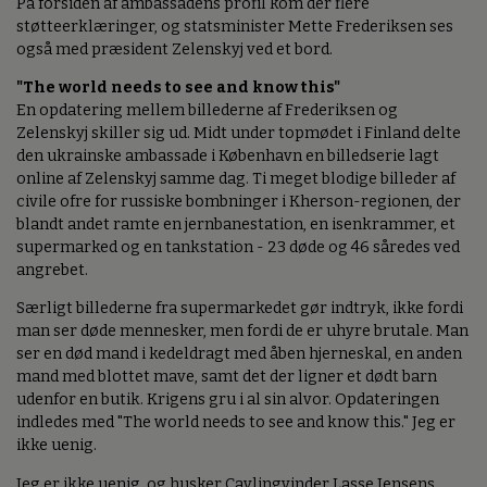
På forsiden af ambassadens profil kom der flere
støtteerklæringer, og statsminister Mette Frederiksen ses
også med præsident Zelenskyj ved et bord.
"The world needs to see and know this"
En opdatering mellem billederne af Frederiksen og
Zelenskyj skiller sig ud. Midt under topmødet i Finland delte
den ukrainske ambassade i København en billedserie lagt
online af Zelenskyj samme dag. Ti meget blodige billeder af
civile ofre for russiske bombninger i Kherson-regionen, der
blandt andet ramte en jernbanestation, en isenkrammer, et
supermarked og en tankstation - 23 døde og 46 såredes ved
angrebet.
Særligt billederne fra supermarkedet gør indtryk, ikke fordi
man ser døde mennesker, men fordi de er uhyre brutale. Man
ser en død mand i kedeldragt med åben hjerneskal, en anden
mand med blottet mave, samt det der ligner et dødt barn
udenfor en butik. Krigens gru i al sin alvor. Opdateringen
indledes med "The world needs to see and know this." Jeg er
ikke uenig.
Jeg er ikke uenig, og husker Cavlingvinder Lasse Jensens