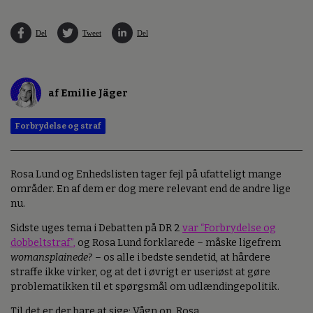
Del
Tweet
Del
af Emilie Jäger
Forbrydelse og straf
Rosa Lund og Enhedslisten tager fejl på ufatteligt mange
områder. En af dem er dog mere relevant end de andre lige
nu.
Sidste uges tema i Debatten på DR 2
var “Forbrydelse og
dobbeltstraf”,
og Rosa Lund forklarede – måske ligefrem
womansplainede
? – os alle i bedste sendetid, at hårdere
straffe ikke virker, og at det i øvrigt er useriøst at gøre
problematikken til et spørgsmål om udlændingepolitik.
Til det er der bare at sige: Vågn op, Rosa.