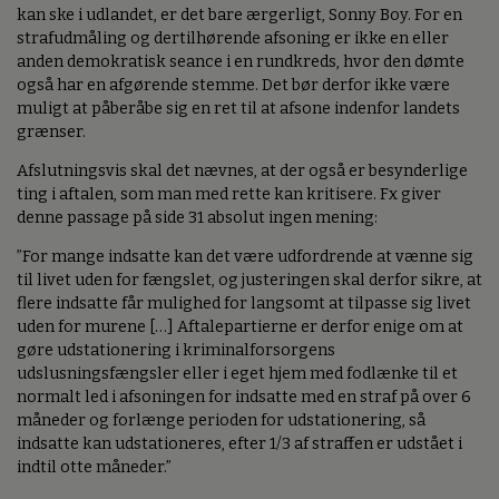
kan ske i udlandet, er det bare ærgerligt, Sonny Boy. For en
strafudmåling og dertilhørende afsoning er ikke en eller
anden demokratisk seance i en rundkreds, hvor den dømte
også har en afgørende stemme. Det bør derfor ikke være
muligt at påberåbe sig en ret til at afsone indenfor landets
grænser.
Afslutningsvis skal det nævnes, at der også er besynderlige
ting i aftalen, som man med rette kan kritisere. Fx giver
denne passage på side 31 absolut ingen mening:
”For mange indsatte kan det være udfordrende at vænne sig
til livet uden for fængslet, og justeringen skal derfor sikre, at
flere indsatte får mulighed for langsomt at tilpasse sig livet
uden for murene […] Aftalepartierne er derfor enige om at
gøre udstationering i kriminalforsorgens
udslusningsfængsler eller i eget hjem med fodlænke til et
normalt led i afsoningen for indsatte med en straf på over 6
måneder og forlænge perioden for udstationering, så
indsatte kan udstationeres, efter 1/3 af straffen er udstået i
indtil otte måneder.”