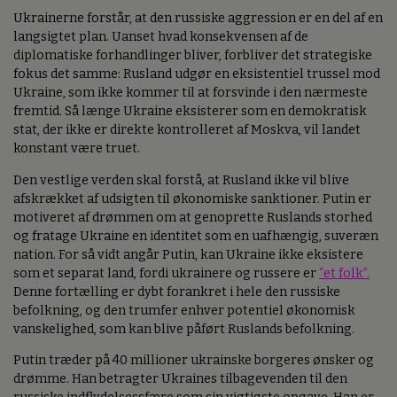
Ukrainerne forstår, at den russiske aggression er en del af en
langsigtet plan. Uanset hvad konsekvensen af de
diplomatiske forhandlinger bliver, forbliver det strategiske
fokus det samme: Rusland udgør en eksistentiel trussel mod
Ukraine, som ikke kommer til at forsvinde i den nærmeste
fremtid. Så længe Ukraine eksisterer som en demokratisk
stat, der ikke er direkte kontrolleret af Moskva, vil landet
konstant være truet.
Den vestlige verden skal forstå, at Rusland ikke vil blive
afskrækket af udsigten til økonomiske sanktioner. Putin er
motiveret af drømmen om at genoprette Ruslands storhed
og fratage Ukraine en identitet som en uafhængig, suveræn
nation. For så vidt angår Putin, kan Ukraine ikke eksistere
som et separat land, fordi ukrainere og russere er
“et folk”.
Denne fortælling er dybt forankret i hele den russiske
befolkning, og den trumfer enhver potentiel økonomisk
vanskelighed, som kan blive påført Ruslands befolkning.
Putin træder på 40 millioner ukrainske borgeres ønsker og
drømme. Han betragter Ukraines tilbagevenden til den