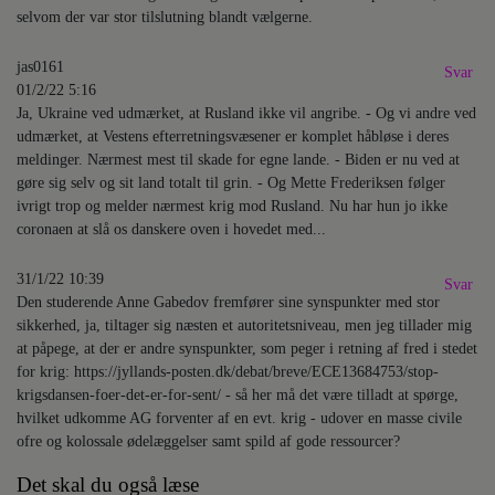
selvom der var stor tilslutning blandt vælgerne.
jas0161
Svar
01/2/22 5:16
Ja, Ukraine ved udmærket, at Rusland ikke vil angribe. - Og vi andre ved
udmærket, at Vestens efterretningsvæsener er komplet håbløse i deres
meldinger. Nærmest mest til skade for egne lande. - Biden er nu ved at
gøre sig selv og sit land totalt til grin. - Og Mette Frederiksen følger
ivrigt trop og melder nærmest krig mod Rusland. Nu har hun jo ikke
coronaen at slå os danskere oven i hovedet med...
31/1/22 10:39
Svar
Den studerende Anne Gabedov fremfører sine synspunkter med stor
sikkerhed, ja, tiltager sig næsten et autoritetsniveau, men jeg tillader mig
at påpege, at der er andre synspunkter, som peger i retning af fred i stedet
for krig: https://jyllands-posten.dk/debat/breve/ECE13684753/stop-
krigsdansen-foer-det-er-for-sent/ - så her må det være tilladt at spørge,
hvilket udkomme AG forventer af en evt. krig - udover en masse civile
ofre og kolossale ødelæggelser samt spild af gode ressourcer?
Det skal du også læse