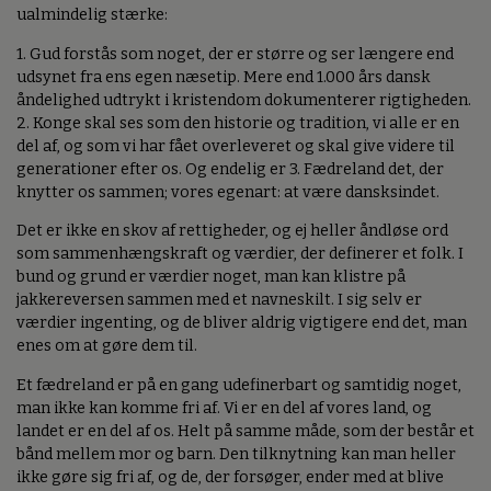
ualmindelig stærke:
1. Gud forstås som noget, der er større og ser længere end
udsynet fra ens egen næsetip. Mere end 1.000 års dansk
åndelighed udtrykt i kristendom dokumenterer rigtigheden.
2. Konge skal ses som den historie og tradition, vi alle er en
del af, og som vi har fået overleveret og skal give videre til
generationer efter os. Og endelig er 3. Fædreland det, der
knytter os sammen; vores egenart: at være dansksindet.
Det er ikke en skov af rettigheder, og ej heller åndløse ord
som sammenhængskraft og værdier, der definerer et folk. I
bund og grund er værdier noget, man kan klistre på
jakkereversen sammen med et navneskilt. I sig selv er
værdier ingenting, og de bliver aldrig vigtigere end det, man
enes om at gøre dem til.
Et fædreland er på en gang udefinerbart og samtidig noget,
man ikke kan komme fri af. Vi er en del af vores land, og
landet er en del af os. Helt på samme måde, som der består et
bånd mellem mor og barn. Den tilknytning kan man heller
ikke gøre sig fri af, og de, der forsøger, ender med at blive