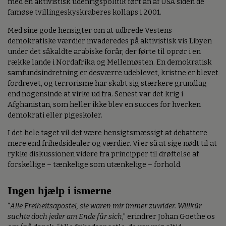
med en aktivistisk udenrigspolitik ført an af USA siden de
famøse tvillingeskyskraberes kollaps i 2001.
Med sine gode hensigter om at udbrede Vestens
demokratiske værdier invaderedes på aktivistisk vis Libyen
under det såkaldte arabiske forår, der førte til oprør i en
række lande i Nordafrika og Mellemøsten. En demokratisk
samfundsindretning er desværre udeblevet, kristne er blevet
fordrevet, og terrorisme har skabt sig stærkere grundlag
end nogensinde at virke ud fra. Senest var det krig i
Afghanistan, som heller ikke blev en succes for hverken
demokrati eller pigeskoler.
I det hele taget vil det være hensigtsmæssigt at debattere
mere end frihedsidealer og værdier. Vi er så at sige nødt til at
rykke diskussionen videre fra principper til drøftelse af
forskellige – tænkelige som utænkelige – forhold.
Ingen hjælp i ismerne
“
Alle Freiheitsapostel, sie waren mir immer zuwider. Willkür
suchte doch jeder am Ende für sich
,” erindrer Johan Goethe os