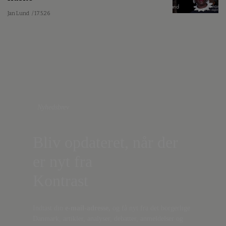
Jan Lund
/ 17.5.26
Nyhedsbrev
Bliv opdateret, når der
er nyt fra
Kontrast
Indtast din
e-mail-adresse,
og få nyt fra det borgerlige
Danmark, artikler, analyser, debatter, anmeldelser og