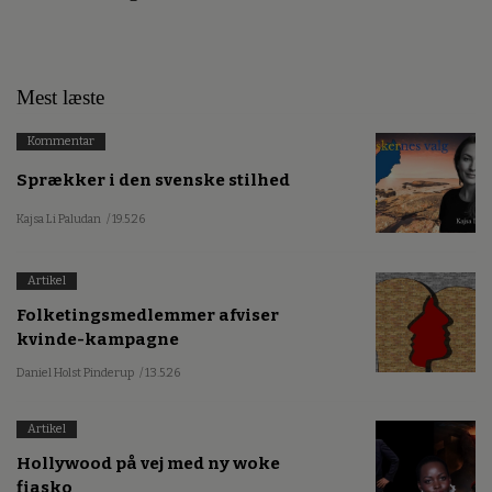
Mest læste
Kommentar
Sprækker i den svenske stilhed
Kajsa Li Paludan
/ 19.5.26
Artikel
Folketingsmedlemmer afviser
kvinde-kampagne
Daniel Holst Pinderup
/ 13.5.26
Artikel
Hollywood på vej med ny woke
fiasko