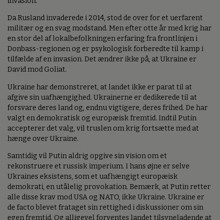
invasion.
Da Rusland invaderede i 2014, stod de over for et uerfarent
militær og en svag modstand. Men efter otte år med krig har
en stor del af lokalbefolkningen erfaring fra frontlinjen i
Donbass-regionen og er psykologisk forberedte til kamp i
tilfælde af en invasion. Det ændrer ikke på, at Ukraine er
David mod Goliat.
Ukraine har demonstreret, at landet ikke er parat til at
afgive sin uafhængighed. Ukrainerne er dedikerede til at
forsvare deres land og, endnu vigtigere, deres frihed. De har
valgt en demokratisk og europæisk fremtid. Indtil Putin
accepterer det valg, vil truslen om krig fortsætte med at
hænge over Ukraine.
Samtidig vil Putin aldrig opgive sin vision om et
rekonstruere et russisk imperium. I hans øjne er selve
Ukraines eksistens, som et uafhængigt europæisk
demokrati, en utålelig provokation. Bemærk, at Putin retter
alle disse krav mod USA og NATO, ikke Ukraine. Ukraine er
de facto blevet frataget sin rettighed i diskussioner om sin
egen fremtid. Og alligevel forventes landet tilsyneladende at