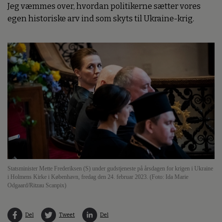
Jeg væmmes over, hvordan politikerne sætter vores
egen historiske arv ind som skyts til Ukraine-krig.
Statsminister Mette Frederiksen (S) under gudstjeneste på årsdagen for krigen i Ukraine
i Holmens Kirke i København, fredag den 24. februar 2023. (Foto: Ida Marie
Odgaard/Ritzau Scanpix)
Del
Tweet
Del