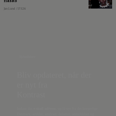
fiasko
Jan Lund
/ 17.5.26
Nyhedsbrev
Bliv opdateret, når der
er nyt fra
Kontrast
Indtast din
e-mail-adresse,
og få nyt fra det borgerlige
Danmark, artikler, analyser, debatter, anmeldelser og