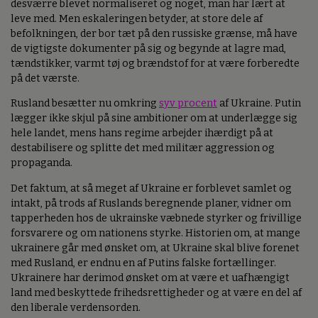
desværre blevet normaliseret og noget, man har lært at
leve med. Men eskaleringen betyder, at store dele af
befolkningen, der bor tæt på den russiske grænse, må have
de vigtigste dokumenter på sig og begynde at lagre mad,
tændstikker, varmt tøj og brændstof for at være forberedte
på det værste.
Rusland besætter nu omkring
syv procent
af Ukraine. Putin
lægger ikke skjul på sine ambitioner om at underlægge sig
hele landet, mens hans regime arbejder ihærdigt på at
destabilisere og splitte det med militær aggression og
propaganda.
Det faktum, at så meget af Ukraine er forblevet samlet og
intakt, på trods af Ruslands beregnende planer, vidner om
tapperheden hos de ukrainske væbnede styrker og frivillige
forsvarere og om nationens styrke. Historien om, at mange
ukrainere går med ønsket om, at Ukraine skal blive forenet
med Rusland, er endnu en af Putins falske fortællinger.
Ukrainere har derimod ønsket om at være et uafhængigt
land med beskyttede frihedsrettigheder og at være en del af
den liberale verdensorden.