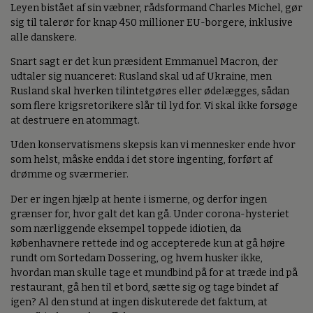
Leyen bistået af sin væbner, rådsformand Charles Michel, gør
sig til talerør for knap 450 millioner EU-borgere, inklusive
alle danskere.
Snart sagt er det kun præsident Emmanuel Macron, der
udtaler sig nuanceret: Rusland skal ud af Ukraine, men
Rusland skal hverken tilintetgøres eller ødelægges, sådan
som flere krigsretorikere slår til lyd for. Vi skal ikke forsøge
at destruere en atommagt.
Uden konservatismens skepsis kan vi mennesker ende hvor
som helst, måske endda i det store ingenting, forført af
drømme og sværmerier.
Der er ingen hjælp at hente i ismerne, og derfor ingen
grænser for, hvor galt det kan gå. Under corona-hysteriet
som nærliggende eksempel toppede idiotien, da
københavnere rettede ind og accepterede kun at gå højre
rundt om Sortedam Dossering, og hvem husker ikke,
hvordan man skulle tage et mundbind på for at træde ind på
restaurant, gå hen til et bord, sætte sig og tage bindet af
igen? Al den stund at ingen diskuterede det faktum, at