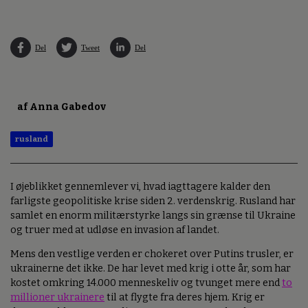
Del
Tweet
Del
af Anna Gabedov
rusland
I øjeblikket gennemlever vi, hvad iagttagere kalder den
farligste geopolitiske krise siden 2. verdenskrig. Rusland har
samlet en enorm militærstyrke langs sin grænse til Ukraine
og truer med at udløse en invasion af landet.
Mens den vestlige verden er chokeret over Putins trusler, er
ukrainerne det ikke. De har levet med krig i otte år, som har
kostet omkring 14.000 menneskeliv og tvunget mere end
to
millioner ukrainere
til at flygte fra deres hjem. Krig er