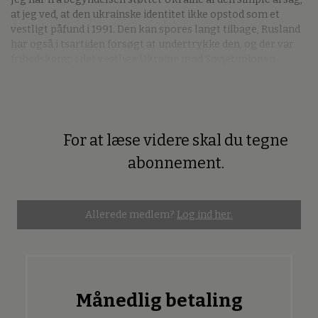
at jeg ved, at den ukrainske identitet ikke opstod som et
vestligt påfund i 1991. Den kan spores langt tilbage, Rusland
har også i tsartiden forsøgt at undertrykke den, og der var
frihedskamp i det vestlige Ukraine mod Sovjetunionen.
For at læse videre skal du tegne
Premium
abonnement.
Allerede medlem?
Log ind her.
Månedlig betaling