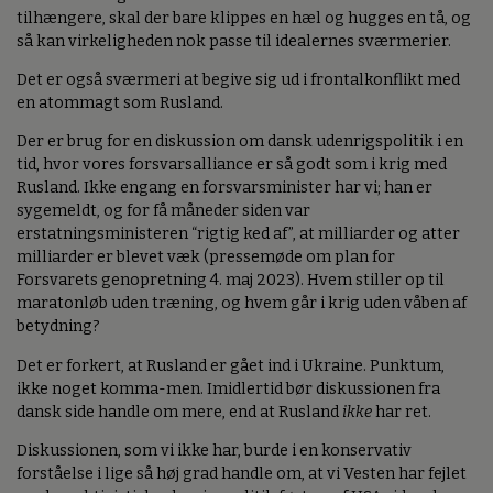
tilhængere, skal der bare klippes en hæl og hugges en tå, og
så kan virkeligheden nok passe til idealernes sværmerier.
Det er også sværmeri at begive sig ud i frontalkonflikt med
en atommagt som Rusland.
Der er brug for en diskussion om dansk udenrigspolitik i en
tid, hvor vores forsvarsalliance er så godt som i krig med
Rusland. Ikke engang en forsvarsminister har vi; han er
sygemeldt, og for få måneder siden var
erstatningsministeren “rigtig ked af”, at milliarder og atter
milliarder er blevet væk (pressemøde om plan for
Forsvarets genopretning 4. maj 2023). Hvem stiller op til
maratonløb uden træning, og hvem går i krig uden våben af
betydning?
Det er forkert, at Rusland er gået ind i Ukraine. Punktum,
ikke noget komma-men. Imidlertid bør diskussionen fra
dansk side handle om mere, end at Rusland
ikke
har ret.
Diskussionen, som vi ikke har, burde i en konservativ
forståelse i lige så høj grad handle om, at vi Vesten har fejlet