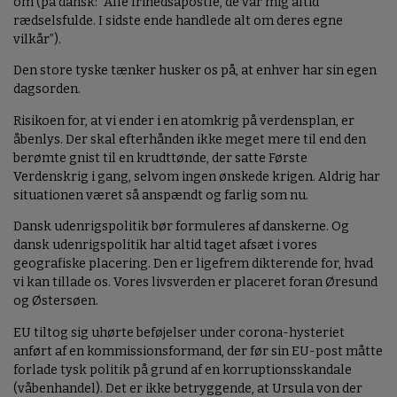
om (på dansk: “Alle frihedsapostle, de var mig altid
rædselsfulde. I sidste ende handlede alt om deres egne
vilkår”).
Den store tyske tænker husker os på, at enhver har sin egen
dagsorden.
Risikoen for, at vi ender i en atomkrig på verdensplan, er
åbenlys. Der skal efterhånden ikke meget mere til end den
berømte gnist til en krudttønde, der satte Første
Verdenskrig i gang, selvom ingen ønskede krigen. Aldrig har
situationen været så anspændt og farlig som nu.
Dansk udenrigspolitik bør formuleres af danskerne. Og
dansk udenrigspolitik har altid taget afsæt i vores
geografiske placering. Den er ligefrem dikterende for, hvad
vi kan tillade os. Vores livsverden er placeret foran Øresund
og Østersøen.
EU tiltog sig uhørte beføjelser under corona-hysteriet
anført af en kommissionsformand, der før sin EU-post måtte
forlade tysk politik på grund af en korruptionsskandale
(våbenhandel). Det er ikke betryggende, at Ursula von der