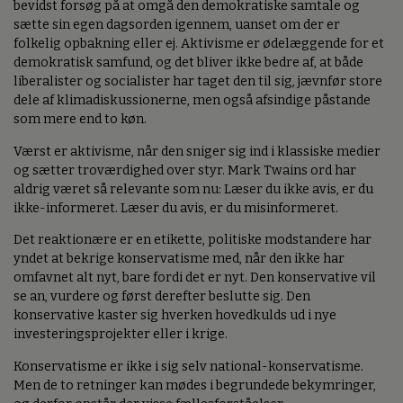
bevidst forsøg på at omgå den demokratiske samtale og
sætte sin egen dagsorden igennem, uanset om der er
folkelig opbakning eller ej. Aktivisme er ødelæggende for et
demokratisk samfund, og det bliver ikke bedre af, at både
liberalister og socialister har taget den til sig, jævnfør store
dele af klimadiskussionerne, men også afsindige påstande
som mere end to køn.
Værst er aktivisme, når den sniger sig ind i klassiske medier
og sætter troværdighed over styr. Mark Twains ord har
aldrig været så relevante som nu: Læser du ikke avis, er du
ikke-informeret. Læser du avis, er du misinformeret.
Det reaktionære er en etikette, politiske modstandere har
yndet at bekrige konservatisme med, når den ikke har
omfavnet alt nyt, bare fordi det er nyt. Den konservative vil
se an, vurdere og først derefter beslutte sig. Den
konservative kaster sig hverken hovedkulds ud i nye
investeringsprojekter eller i krige.
Konservatisme er ikke i sig selv national-konservatisme.
Men de to retninger kan mødes i begrundede bekymringer,