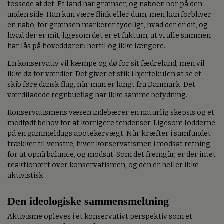
tossede af det. Et land har grænser, og naboen bor på den
anden side. Han kan være flink eller dum, men han forbliver
en nabo, for grænsen markerer tydeligt, hvad der er dit, og
hvad der er mit, ligesom det er et faktum, at vi alle sammen
har lås på hoveddøren: hertil og ikke længere.
En konservativ vil kæmpe og dø for sit fædreland, men vil
ikke dø for værdier. Det giver et stik i hjertekulen at se et
skib føre dansk flag, når man er langt fra Danmark. Det
værdiladede regnbueflag har ikke samme betydning.
Konservatismens væsen indebærer en naturlig skepsis og et
medfødt behov for at korrigere tendenser. Ligesom lodderne
på en gammeldags apotekervægt. Når kræfter i samfundet
trækker til venstre, hiver konservatismen i modsat retning
for at opnå balance, og modsat. Som det fremgår, er der intet
reaktionært over konservatismen, og den er heller ikke
aktivistisk.
Den ideologiske sammensmeltning
Aktivisme opleves i et konservativt perspektiv som et