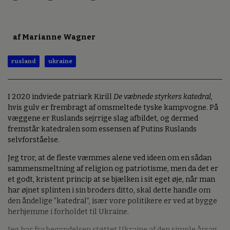
af Marianne Wagner
rusland
ukraine
I 2020 indviede patriark Kirill
De væbnede styrkers katedral
,
hvis gulv er frembragt af omsmeltede tyske kampvogne. På
væggene er Ruslands sejrrige slag afbildet, og dermed
fremstår katedralen som essensen af Putins Ruslands
selvforståelse.
Jeg tror, at de fleste væmmes alene ved ideen om en sådan
sammensmeltning af religion og patriotisme, men da det er
et godt, kristent princip at se bjælken i sit eget øje, når man
har øjnet splinten i sin broders ditto, skal dette handle om
den åndelige ”katedral”, især vore politikere er ved at bygge
herhjemme i forholdet til Ukraine.
Jeg har fra begyndelsen støttet Ukraine af den simple årsag,