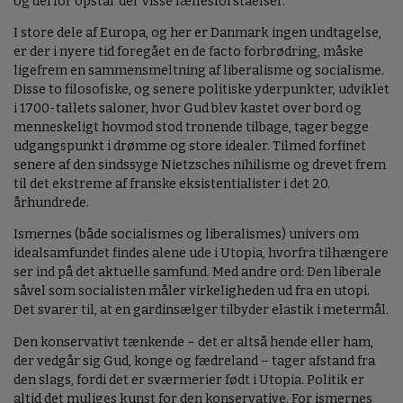
og derfor opstår der visse fællesforståelser.
I store dele af Europa, og her er Danmark ingen undtagelse,
er der i nyere tid foregået en de facto forbrødring, måske
ligefrem en sammensmeltning af liberalisme og socialisme.
Disse to filosofiske, og senere politiske yderpunkter, udviklet
i 1700-tallets saloner, hvor Gud blev kastet over bord og
menneskeligt hovmod stod tronende tilbage, tager begge
udgangspunkt i drømme og store idealer. Tilmed forfinet
senere af den sindssyge Nietzsches nihilisme og drevet frem
til det ekstreme af franske eksistentialister i det 20.
århundrede.
Ismernes (både socialismes og liberalismes) univers om
idealsamfundet findes alene ude i Utopia, hvorfra tilhængere
ser ind på det aktuelle samfund. Med andre ord: Den liberale
såvel som socialisten måler virkeligheden ud fra en utopi.
Det svarer til, at en gardinsælger tilbyder elastik i metermål.
Den konservativt tænkende – det er altså hende eller ham,
der vedgår sig Gud, konge og fædreland – tager afstand fra
den slags, fordi det er sværmerier født i Utopia. Politik er
altid det muliges kunst for den konservative. For ismernes