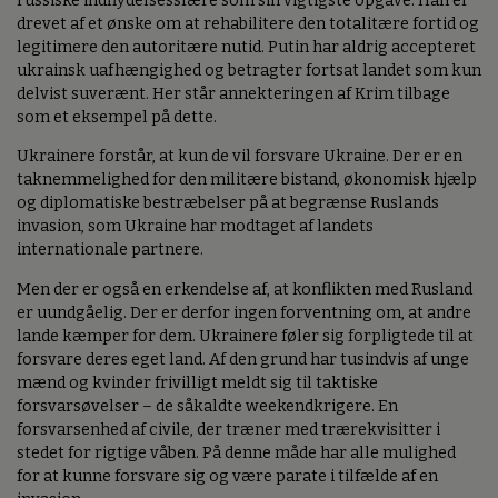
russiske indflydelsessfære som sin vigtigste opgave. Han er
drevet af et ønske om at rehabilitere den totalitære fortid og
legitimere den autoritære nutid. Putin har aldrig accepteret
ukrainsk uafhængighed og betragter fortsat landet som kun
delvist suverænt. Her står annekteringen af Krim tilbage
som et eksempel på dette.
Ukrainere forstår, at kun de vil forsvare Ukraine. Der er en
taknemmelighed for den militære bistand, økonomisk hjælp
og diplomatiske bestræbelser på at begrænse Ruslands
invasion, som Ukraine har modtaget af landets
internationale partnere.
Men der er også en erkendelse af, at konflikten med Rusland
er uundgåelig. Der er derfor ingen forventning om, at andre
lande kæmper for dem. Ukrainere føler sig forpligtede til at
forsvare deres eget land. Af den grund har tusindvis af unge
mænd og kvinder frivilligt meldt sig til taktiske
forsvarsøvelser – de såkaldte weekendkrigere. En
forsvarsenhed af civile, der træner med trærekvisitter i
stedet for rigtige våben. På denne måde har alle mulighed
for at kunne forsvare sig og være parate i tilfælde af en