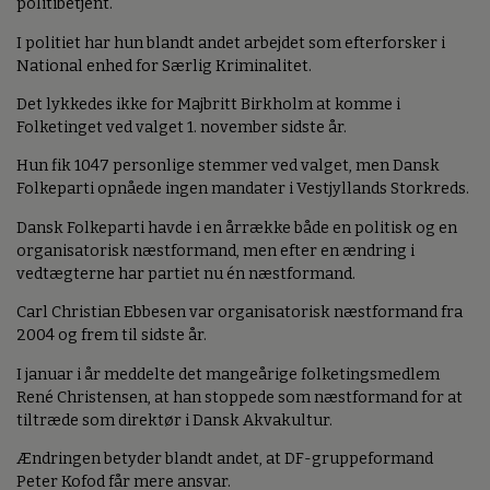
politibetjent.
I politiet har hun blandt andet arbejdet som efterforsker i
National enhed for Særlig Kriminalitet.
Det lykkedes ikke for Majbritt Birkholm at komme i
Folketinget ved valget 1. november sidste år.
Hun fik 1047 personlige stemmer ved valget, men Dansk
Folkeparti opnåede ingen mandater i Vestjyllands Storkreds.
Dansk Folkeparti havde i en årrække både en politisk og en
organisatorisk næstformand, men efter en ændring i
vedtægterne har partiet nu én næstformand.
Carl Christian Ebbesen var organisatorisk næstformand fra
2004 og frem til sidste år.
I januar i år meddelte det mangeårige folketingsmedlem
René Christensen, at han stoppede som næstformand for at
tiltræde som direktør i Dansk Akvakultur.
Ændringen betyder blandt andet, at DF-gruppeformand
Peter Kofod får mere ansvar.