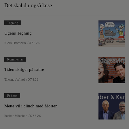
Det skal du også læse
Tegning
Ugens Tegning
Niels Thomsen
/ 07.8.26
Kommentar
Tiden skriger på satire
Thomas Wivel
/ 07.8.26
Podcast
Mette vil i clinch med Morten
Kaaber & Karker
/ 07.8.26