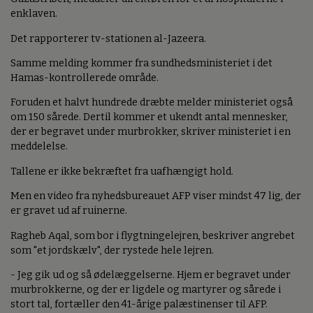
enklaven.
Det rapporterer tv-stationen al-Jazeera.
Samme melding kommer fra sundhedsministeriet i det
Hamas-kontrollerede område.
Foruden et halvt hundrede dræbte melder ministeriet også
om 150 sårede. Dertil kommer et ukendt antal mennesker,
der er begravet under murbrokker, skriver ministeriet i en
meddelelse.
Tallene er ikke bekræftet fra uafhængigt hold.
Men en video fra nyhedsbureauet AFP viser mindst 47 lig, der
er gravet ud af ruinerne.
Ragheb Aqal, som bor i flygtningelejren, beskriver angrebet
som "et jordskælv", der rystede hele lejren.
- Jeg gik ud og så ødelæggelserne. Hjem er begravet under
murbrokkerne, og der er ligdele og martyrer og sårede i
stort tal, fortæller den 41-årige palæstinenser til AFP.