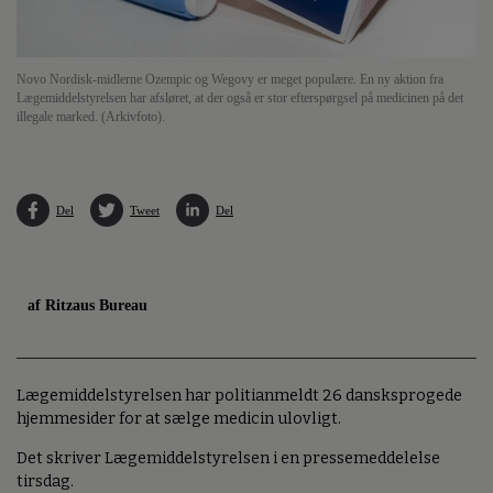
Novo Nordisk-midlerne Ozempic og Wegovy er meget populære. En ny aktion fra
Lægemiddelstyrelsen har afsløret, at der også er stor efterspørgsel på medicinen på det
illegale marked. (Arkivfoto).
Del
Tweet
Del
af Ritzaus Bureau
Lægemiddelstyrelsen har politianmeldt 26 dansksprogede
hjemmesider for at sælge medicin ulovligt.
Det skriver Lægemiddelstyrelsen i en pressemeddelelse
tirsdag.