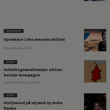
Mest læste
Kommentar
Sprækker i den svenske stilhed
Kajsa Li Paludan
/ 19.5.26
Artikel
Folketingsmedlemmer afviser
kvinde-kampagne
Daniel Holst Pinderup
/ 13.5.26
Artikel
Hollywood på vej med ny woke
fiasko