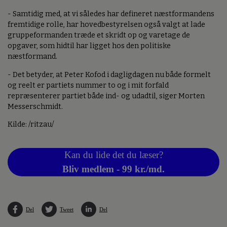
- Samtidig med, at vi således har defineret næstformandens
fremtidige rolle, har hovedbestyrelsen også valgt at lade
gruppeformanden træde et skridt op og varetage de
opgaver, som hidtil har ligget hos den politiske
næstformand.
- Det betyder, at Peter Kofod i dagligdagen nu både formelt
og reelt er partiets nummer to og i mit forfald
repræsenterer partiet både ind- og udadtil, siger Morten
Messerschmidt.
Kilde: /ritzau/
Kan du lide det du læser?
Bliv medlem - 99 kr./md.
Del
Tweet
Del