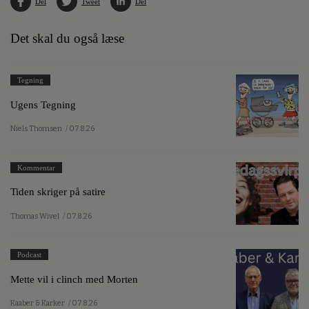
Del
Tweet
Del
Det skal du også læse
Tegning
Ugens Tegning
Niels Thomsen
/ 07.8.26
Kommentar
Tiden skriger på satire
Thomas Wivel
/ 07.8.26
Podcast
Mette vil i clinch med Morten
Kaaber & Karker
/ 07.8.26