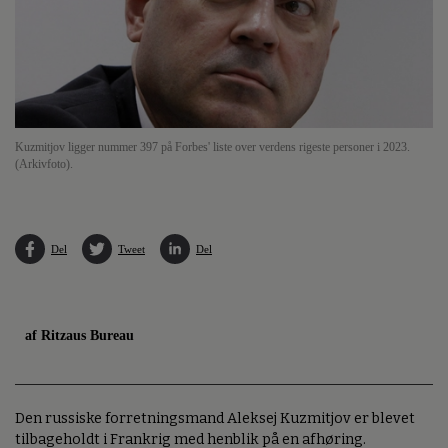
Kuzmitjov ligger nummer 397 på Forbes' liste over verdens rigeste personer i 2023.
(Arkivfoto).
Del
Tweet
Del
af Ritzaus Bureau
Den russiske forretningsmand Aleksej Kuzmitjov er blevet
tilbageholdt i Frankrig med henblik på en afhøring.