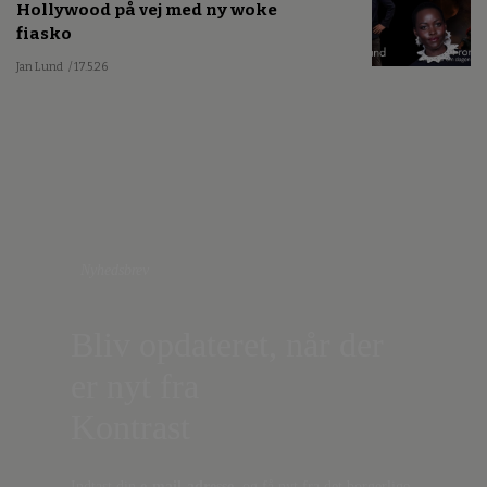
Hollywood på vej med ny woke
fiasko
Jan Lund
/ 17.5.26
Nyhedsbrev
Bliv opdateret, når der
er nyt fra
Kontrast
Indtast din
e-mail-adresse,
og få nyt fra det borgerlige