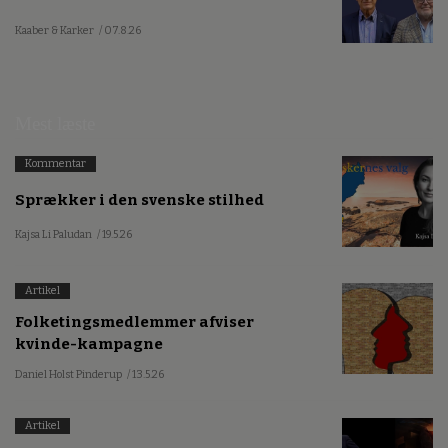
Kaaber & Karker
/ 07.8.26
Mest læste
Kommentar
Sprækker i den svenske stilhed
Kajsa Li Paludan
/ 19.5.26
Artikel
Folketingsmedlemmer afviser
kvinde-kampagne
Daniel Holst Pinderup
/ 13.5.26
Artikel