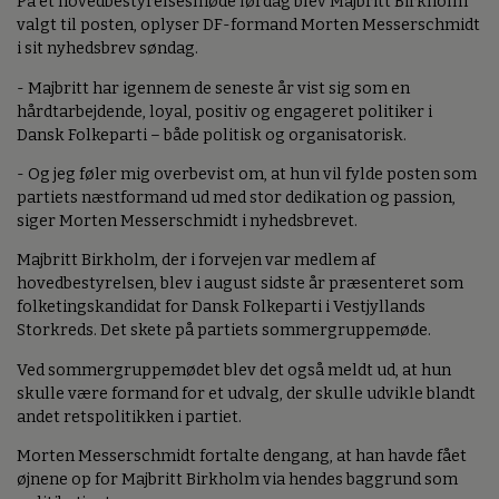
På et hovedbestyrelsesmøde lørdag blev Majbritt Birkholm
valgt til posten, oplyser DF-formand Morten Messerschmidt
i sit nyhedsbrev søndag.
- Majbritt har igennem de seneste år vist sig som en
hårdtarbejdende, loyal, positiv og engageret politiker i
Dansk Folkeparti – både politisk og organisatorisk.
- Og jeg føler mig overbevist om, at hun vil fylde posten som
partiets næstformand ud med stor dedikation og passion,
siger Morten Messerschmidt i nyhedsbrevet.
Majbritt Birkholm, der i forvejen var medlem af
hovedbestyrelsen, blev i august sidste år præsenteret som
folketingskandidat for Dansk Folkeparti i Vestjyllands
Storkreds. Det skete på partiets sommergruppemøde.
Ved sommergruppemødet blev det også meldt ud, at hun
skulle være formand for et udvalg, der skulle udvikle blandt
andet retspolitikken i partiet.
Morten Messerschmidt fortalte dengang, at han havde fået
øjnene op for Majbritt Birkholm via hendes baggrund som