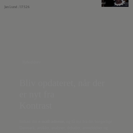
Jan Lund
/ 17.5.26
Nyhedsbrev
Bliv opdateret, når der
er nyt fra
Kontrast
Indtast din
e-mail-adresse,
og få nyt fra det borgerlige
Danmark, artikler, analyser, debatter, anmeldelser og