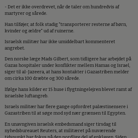
- Det er ikke overdrevet, når de taler om hundredvis af
martyrer og sårede.
Han tilføjer, at folk stadig "transporterer resterne af børn,
kvinder og ældre" ud af ruinerne.
Israelsk militær har ikke umiddelbart kommenteret
angrebet.
Den norske læge Mads Gilbert, som tidligere har arbejdet på
Gazas hospitaler under konflikter mellem Hamas og Israel,
siger til al-Jazeera, at hans kontakter i Gazastriben melder
om cirka 100 dræbte og 300 sårede.
Ifølge hans kilder er 15 huse i flygtningelejren blevet ramt af
israelske luftangreb.
Israels militær har flere gange opfordret palæstinensere i
Gazastriben til at søge mod syd nær grænsen til Egypten.
En unavngiven israelsk embedsmand siger tirsdag til
nyhedsbureauet Reuters, at militæret på nuværende
tidspunkt har fokus på den nordlige del af enklaven. Siden