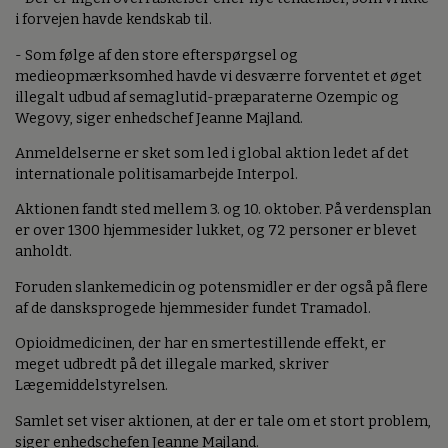
i forvejen havde kendskab til.
- Som følge af den store efterspørgsel og
medieopmærksomhed havde vi desværre forventet et øget
illegalt udbud af semaglutid-præparaterne Ozempic og
Wegovy, siger enhedschef Jeanne Majland.
Anmeldelserne er sket som led i global aktion ledet af det
internationale politisamarbejde Interpol.
Aktionen fandt sted mellem 3. og 10. oktober. På verdensplan
er over 1300 hjemmesider lukket, og 72 personer er blevet
anholdt.
Foruden slankemedicin og potensmidler er der også på flere
af de dansksprogede hjemmesider fundet Tramadol.
Opioidmedicinen, der har en smertestillende effekt, er
meget udbredt på det illegale marked, skriver
Lægemiddelstyrelsen.
Samlet set viser aktionen, at der er tale om et stort problem,
siger enhedschefen Jeanne Majland.