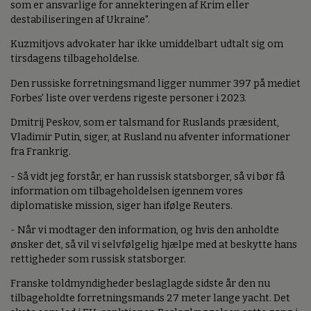
som er ansvarlige for annekteringen af Krim eller
destabiliseringen af Ukraine".
Kuzmitjovs advokater har ikke umiddelbart udtalt sig om
tirsdagens tilbageholdelse.
Den russiske forretningsmand ligger nummer 397 på mediet
Forbes' liste over verdens rigeste personer i 2023.
Dmitrij Peskov, som er talsmand for Ruslands præsident,
Vladimir Putin, siger, at Rusland nu afventer informationer
fra Frankrig.
- Så vidt jeg forstår, er han russisk statsborger, så vi bør få
information om tilbageholdelsen igennem vores
diplomatiske mission, siger han ifølge Reuters.
- Når vi modtager den information, og hvis den anholdte
ønsker det, så vil vi selvfølgelig hjælpe med at beskytte hans
rettigheder som russisk statsborger.
Franske toldmyndigheder beslaglagde sidste år den nu
tilbageholdte forretningsmands 27 meter lange yacht. Det