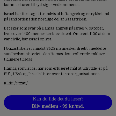
kommer turen til syd, siger vedkommende.
Israel har foretaget tusindvis af luftangreb og er rykket ind
på landjorden i den nordlige del af Gazastriben.
Det sker som svar på Hamas' angreb på Israel 7. oktober,
hvor over 1400 mennesker blev dræbt. Omtrent 1100 af dem
var civile, har Israel oplyst.
I Gazastriben er mindst 8525 mennesker dræbt, meddelte
sundhedsministeriet i den Hamas-kontrollerede enklave
tidligere tirsdag.
Hamas, som Israel har som erklæret mål at udrydde, er på
EU's, USA's og Israels lister over terrororganisationer.
Kilde: /ritzau/
Kan du lide det du læser?
Bliv medlem - 99 kr./md.