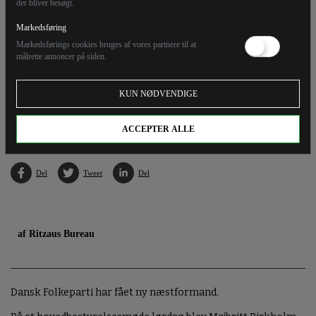
der bliver besøgt.
Markedsføring
Markedsførings cookies bruges af vores partnere til at
målrette annoncer på siden.
KUN NØDVENDIGE
Dansk Folkeparti har valgt Majbritt Birkholm som næstformand. (Arkivfoto)
ACCEPTER ALLE
Del
Tweet
Del
af Ritzaus Bureau
Dansk Folkeparti har fået ny næstformand.