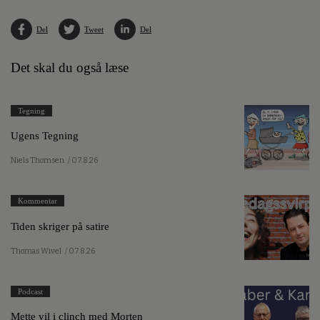
Del
Tweet
Del
Det skal du også læse
Tegning
Ugens Tegning
Niels Thomsen
/ 07.8.26
Kommentar
Tiden skriger på satire
Thomas Wivel
/ 07.8.26
Podcast
Mette vil i clinch med Morten