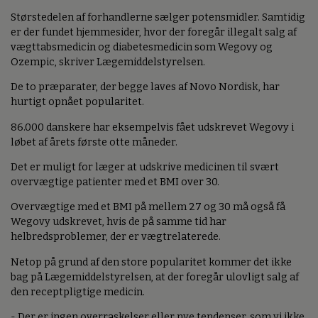
Størstedelen af forhandlerne sælger potensmidler. Samtidig
er der fundet hjemmesider, hvor der foregår illegalt salg af
vægttabsmedicin og diabetesmedicin som Wegovy og
Ozempic, skriver Lægemiddelstyrelsen.
De to præparater, der begge laves af Novo Nordisk, har
hurtigt opnået popularitet.
86.000 danskere har eksempelvis fået udskrevet Wegovy i
løbet af årets første otte måneder.
Det er muligt for læger at udskrive medicinen til svært
overvægtige patienter med et BMI over 30.
Overvægtige med et BMI på mellem 27 og 30 må også få
Wegovy udskrevet, hvis de på samme tid har
helbredsproblemer, der er vægtrelaterede.
Netop på grund af den store popularitet kommer det ikke
bag på Lægemiddelstyrelsen, at der foregår ulovligt salg af
den receptpligtige medicin.
- Der er ingen overraskelser eller nye tendenser, som vi ikke