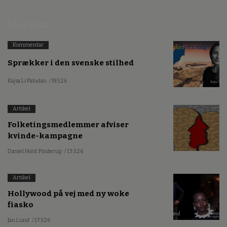
Mest læste
Kommentar
Sprækker i den svenske stilhed
Kajsa Li Paludan
/ 19.5.26
Artikel
Folketingsmedlemmer afviser
kvinde-kampagne
Daniel Holst Pinderup
/ 13.5.26
Artikel
Hollywood på vej med ny woke
fiasko
Jan Lund
/ 17.5.26