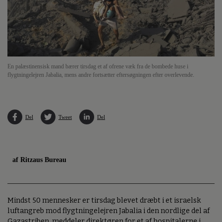
En palæstinensisk mand bærer tirsdag et af ofrene væk fra de bombede huse i
flygtningelejren Jabalia, mens andre fortsætter eftersøgningen efter overlevende.
Del
Tweet
Del
af Ritzaus Bureau
Mindst 50 mennesker er tirsdag blevet dræbt i et israelsk
luftangreb mod flygtningelejren Jabalia i den nordlige del af
Gazastriben, meddeler direktøren for et af hospitalerne i