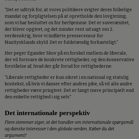
“Det er udtryk for, at vores politikere svigter deres folkelige
mandat og forpligtelsen på at opretholde den lovgivning,
som vi har besluttet os for herhjemme. Det er suverænitet,
der bliver opgivet, og det minder rent ud sagt om 2.
verdenskrig, hvor vi indførte pressecensur for
Nazitysklands skyld. Det er fuldstændig forkasteligt.”
Her peger Egander Skov på en forskel mellem de liberale,
der vil forsvare de konkrete rettigheder, og den konservative
forståelse af, hvad der går forud for rettighederne:
“Liberale rettigheder er kun sikret i en national og statslig
kontekst, så hvis vi danser efter andres pibe, så vil alle andre
rettigheder være prisgivet. Det er langt mere principielt end
den enkelte rettighed i sig selv.”
Det internationale perspektiv
Flere stemmer siger, at det handler om internationale spørgsmål
og danske interesser i den globale verden. Køber du det
argument?