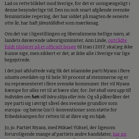
Lad os rette blikket mod Sverige, for det er uomgængeligt i
denne besynderlige tid. Den nu nok snart afgående svenske
feministiske regering, der har siddet på magten de seneste
otte år, har haft
jämställdhet
som mærkesag.
Om det var i ligestillingen og liberalismens hellige navn, at
landets daværende udenrigsminister, Ann Linde,
optrådte
fuldt tilsløret på et officielt besøg
til Iran i 2017, skal jeg ikke
kunne sige, men sikkert er det, at ikke alle i Sverige var lige
begejstrede.
I det just afsluttede valg fik det islamiske parti Nyans i flere
utsatta områden
op til hele 30 procent af stemmerne og er
nu repræsenteret i flere svenske kommuner. Her vil Nyans
kæmpe for
alles
ret til at bære slør, for:
Det skall vara upp till
individen om
hen
vill bära slöja eller inte
. Og så påberåber det
nye parti sig i øvrigt såvel den svenske grundlov som
europa- og børne (sic!)-konventioner som støtte for
frihedskampen for retten til at iføre sig en hijab.
Jo, jo. Partiet Nyans, med Mikael Yüksel, der ligesom
foruroligende mange af partiets andre kandidater,
har en