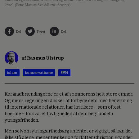
krise’. (Foto: Mathias Svold/Ritzau Scanpix)
Del
Tweet
Del
af Rasmus Ulstrup
islam
konservatisme
SVM
Koranafbrændingerne er et af sommerens helt store emner.
Og mens regeringen ønsker at forbyde dem med henvisning
til internationale relationer, har kritikere – som oftest
liberale – forsvaret lovligheden af dem begrundet i
ytringsfriheden.
Men selvom ytringsfrihedsargumentet er vigtigt, så kan det
ikke stå alene, mener tænker og forfatter Christian Egander