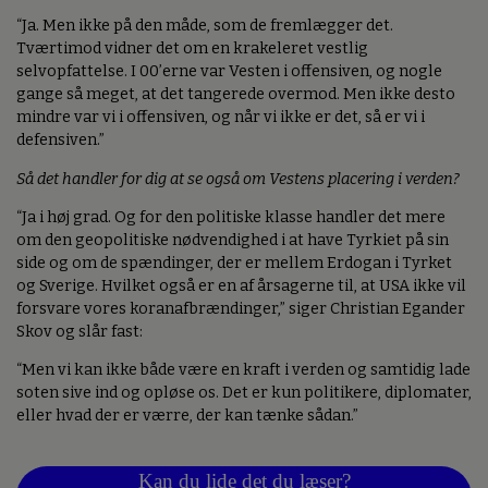
“Ja. Men ikke på den måde, som de fremlægger det.
Tværtimod vidner det om en krakeleret vestlig
selvopfattelse. I 00’erne var Vesten i offensiven, og nogle
gange så meget, at det tangerede overmod. Men ikke desto
mindre var vi i offensiven, og når vi ikke er det, så er vi i
defensiven.”
Så det handler for dig at se også om Vestens placering i verden?
“Ja i høj grad. Og for den politiske klasse handler det mere
om den geopolitiske nødvendighed i at have Tyrkiet på sin
side og om de spændinger, der er mellem Erdogan i Tyrket
og Sverige. Hvilket også er en af årsagerne til, at USA ikke vil
forsvare vores koranafbrændinger,” siger Christian Egander
Skov og slår fast:
“Men vi kan ikke både være en kraft i verden og samtidig lade
soten sive ind og opløse os. Det er kun politikere, diplomater,
eller hvad der er værre, der kan tænke sådan.”
Kan du lide det du læser?