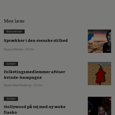
Mest læste
Kommentar
Sprækker i den svenske stilhed
Kajsa Li Paludan
/ 19.5.26
Artikel
Folketingsmedlemmer afviser
kvinde-kampagne
Daniel Holst Pinderup
/ 13.5.26
Artikel
Hollywood på vej med ny woke
fiasko