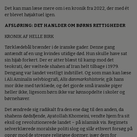
Det kan man læse mere om i en kronik fra 2022, der med ét
er blevet højaktuel igen.
AFSLØRING: DET HANLDER OM BØRNS RETTIGHEDER
KRONIK AF HELLE BIRK
Tørklædebål brænder i de iranske gader. Denne gang
antændt af en ung kvindes utidige død. Hun skulle have sat
sin hijab forkert. Der er atter blæst til kamp mod det
teokrati, der væltede shahen af Iran helt tilbage i 1979.
Dengang var landet vestligt indstillet. Og som man kan læse
i Ali Aminalis selvbiografi,
Alis danmarkshistorie
, gik hans
mor ikke med tørklæde, og det gjorde små iranske piger
heller ikke, ligesom børn ikke var kønsopdelte i skoler og
børnehaver.
Det ændrede sig radikalt fra den ene dag til den anden, da
shahens dødsfjende, Ayatollah Khomeini, vendte hjem fra sit
eksil og revolutionerede landet – på islamisk vis. Regimets
selverklærede moralske politi slog og slår ethvert forsøg på
oprør mod de strenge religiøse dogmer, især dem for