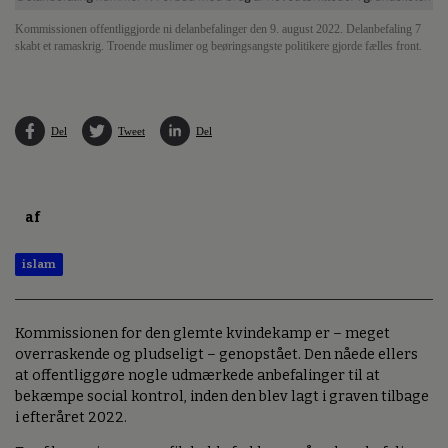
Kommissionen offentliggjorde ni delanbefalinger den 9. august 2022. Delanbefaling 7
skabt et ramaskrig. Troende muslimer og beøringsangste politikere gjorde fælles front.
Del
Tweet
Del
af
islam
Kommissionen for den glemte kvindekamp er – meget
overraskende og pludseligt – genopstået. Den nåede ellers
at offentliggøre nogle udmærkede anbefalinger til at
bekæmpe social kontrol, inden den blev lagt i graven tilbage
i efteråret 2022.