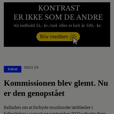
08.02.24
Debat
Kommissionen blev glemt. Nu
er den genopstået
Balladen om at forbyde muslimske tørklæder i
folkeskolen i august og september 2022 udsatte flere