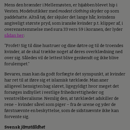
Mens den brænder i Mellemøsten, er hijabben blevet hip i
Vesten. Modebutikker med
modest clothing
skyder op som
paddehatte. Altså tøj, der skjuler det lange hår, kvindens
angiveligt største pryd, som iranske kvinder p.t. klipper af, i
overensstemmelse med sura 33 vers 59 i koranen, der lyder
sådan her
:
“Profet! Sig til dine hustruer og dine døtre og til de troendes
kvinder, at de skal trække noget af deres overklædning ned
over sig. Således vil de lettest blive genkendt og ikke blive
forulempet.”
Bevares, man kan da godt forfægte det synspunkt, at kvinder
har ret til at iføre sig et islamisk tørklæde. Man aner
alligevel hensigten bag sløret, ligegyldigt hvor meget det
forsøges indhyllet i vestlige frihedsrettigheder og
venstreliberalisme. Nemlig den, at tørklædet adskiller de
rene – kvinder såvel som piger – fra de urene og yder de
førstnævnte en beskyttelse, som de sidstnævnte ikke kan
forvente sig.
Svensk
jämställdhet