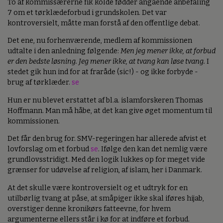
To af kommissærerne fik kolde fødder angående anbefaling
7 om et tørklædeforbud i grundskolen. Det var
kontroversielt, måtte man forstå af den offentlige debat.
Det ene, nu forhenværende, medlem af kommissionen
udtalte i den anledning følgende:
Men jeg mener ikke, at forbud
er den bedste løsning. Jeg mener ikke, at tvang kan løse tvang.
I
stedet gik hun ind for at fraråde (sic!) - og ikke forbyde -
brug af tørklæder.
se
Hun er nu blevet erstattet af bl.a. islamforskeren Thomas
Hoffmann. Man må håbe, at det kan give øget momentum til
kommissionen.
Det får den brug for. SMV-regeringen har allerede afvist et
lovforslag om et forbud
se
. Ifølge den kan det nemlig være
grundlovsstridigt. Med den logik lukkes op for meget vide
grænser for udøvelse af religion, af islam, her i Danmark.
At det skulle være kontroversielt og et udtryk for en
utilbørlig tvang at påse, at småpiger ikke skal iføres hijab,
overstiger denne kronikørs fatteevne, for hvem
argumenterne ellers står i kø for at indføre et forbud.