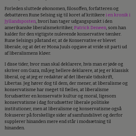
Forleden sluttede økonomen, filosoffen, forfatteren og
debattøren Rune Selsing sig til koret af kritikere
i en kronik i
Jyllandsposten
, hvori han tager udgangspunkt i den
amerikanske liberalismekritiker,
Patrick Deneen
, som han
kalder for den vigtigste nulevende konservative tænker.
Rune Selsings påstand er, at de Konservative er blevet
liberale, og at det er Mona Juuls opgave at vride sit parti ud
af liberalismens kløer.
I disse tider, hvor man skal deklarere, hvis man er jøde og
skriver om Gaza, må jeg hellere deklarere, at jeg er klassisk
liberal, og at jeg er redaktør af det liberale tidsskrift,
Libertas. Jeg hører dog til dem, der mener, at liberalisme og
konservatisme har meget til fælles, at liberalisme
forudsætter en konservativ kultur og moral, ligesom
konservatisme i dag forudsætter liberale politiske
institutioner, men at liberalisme og konservatisme også
fokuserer på forskellige sider af samfundslivet og derfor
supplerer hinanden mere end står i modsætning til
hinanden.