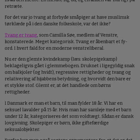
retræte.
For det var jo tvang at forbyde småpiger at have muslimsk
tørklæde på i den danske folkeskole, var det ikke?
Tvang er tvang
, som Camilla Søe, medlem af Venstre,
konstaterede. Meget kategorisk. Tvang er åbenbart et fy-
ord. I hvert fald for en moderne venstreliberal.
Nu er den glemte kvindekamp (læs: skolepigekamp)
beklageligvis gået i glemmebogen. Druknet i ligegyldig snak
om balkjoler (og hvidt), regressive rettigheder og tvang og
relativering af hijabbens betydning, og hvorvidt den bare er
et stykke stof. Glemt er, at det handlede om børns
rettigheder.
I Danmark er man et barn, til man fylder 18 år. Vi har en
seksuel lavalder på 15 år. Hvis man har samleje med et barn
under 12 år, kategoriseres det som voldtægt. Sådan er dansk
lovgivning. Skolepiger er børn, ikke giftefærdige
seksualobjekter.