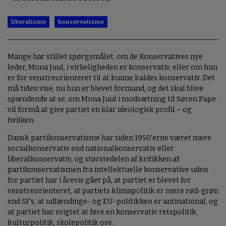
liberalisme
konservatisme
Mange har stillet spørgsmålet, om de Konservatives nye
leder, Mona Juul, i virkeligheden er konservativ, eller om hun
er for venstreorienteret til at kunne kaldes konservativ. Det
må tiden vise, nu hun er blevet formand, og det skal blive
spændende at se, om Mona Juul i modsætning til Søren Pape
vil formå at give partiet en klar ideologisk profil – og
hvilken.
Dansk partikonservatisme har siden 1950'erne været mere
socialkonservativ end nationalkonservativ eller
liberalkonservativ, og størstedelen af kritikken af
partikonservatismen fra intellektuelle konservative uden
for partiet har i årevis gået på, at partiet er blevet for
venstreorienteret, at partiets klimapolitik er mere rød-grøn
end SF's, at udlændinge- og EU-politikken er antinational, og
at partiet har svigtet at føre en konservativ retspolitik,
kulturpolitik, skolepolitik osv.