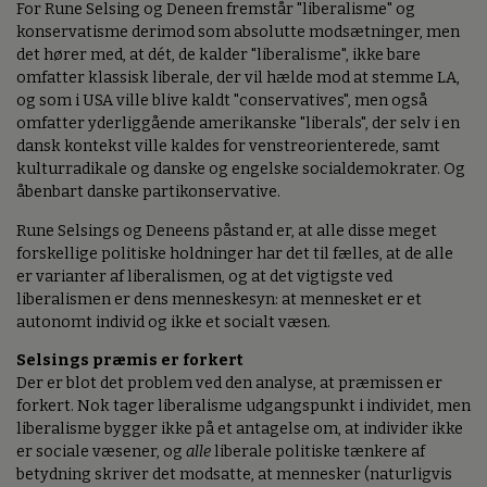
For Rune Selsing og Deneen fremstår "liberalisme" og
konservatisme derimod som absolutte modsætninger, men
det hører med, at dét, de kalder "liberalisme", ikke bare
omfatter klassisk liberale, der vil hælde mod at stemme LA,
og som i USA ville blive kaldt "conservatives", men også
omfatter yderliggående amerikanske "liberals", der selv i en
dansk kontekst ville kaldes for venstreorienterede, samt
kulturradikale og danske og engelske socialdemokrater. Og
åbenbart danske partikonservative.
Rune Selsings og Deneens påstand er, at alle disse meget
forskellige politiske holdninger har det til fælles, at de alle
er varianter af liberalismen, og at det vigtigste ved
liberalismen er dens menneskesyn: at mennesket er et
autonomt individ og ikke et socialt væsen.
Selsings præmis er forkert
Der er blot det problem ved den analyse, at præmissen er
forkert. Nok tager liberalisme udgangspunkt i individet, men
liberalisme bygger ikke på et antagelse om, at individer ikke
er sociale væsener, og
alle
liberale politiske tænkere af
betydning skriver det modsatte, at mennesker (naturligvis