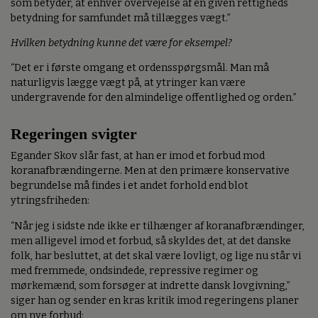
som betyder, at enhver overvejelse af en given rettigheds
betydning for samfundet må tillægges vægt.”
Hvilken betydning kunne det være for eksempel?
“Det er i første omgang et ordensspørgsmål. Man må
naturligvis lægge vægt på, at ytringer kan være
undergravende for den almindelige offentlighed og orden.”
Regeringen svigter
Egander Skov slår fast, at han er imod et forbud mod
koranafbrændingerne. Men at den primære konservative
begrundelse må findes i et andet forhold end blot
ytringsfriheden:
“Når jeg i sidste nde ikke er tilhænger af koranafbrændinger,
men alligevel imod et forbud, så skyldes det, at det danske
folk, har besluttet, at det skal være lovligt, og lige nu står vi
med fremmede, ondsindede, repressive regimer og
mørkemænd, som forsøger at indrette dansk lovgivning,”
siger han og sender en kras kritik imod regeringens planer
om nye forbud: