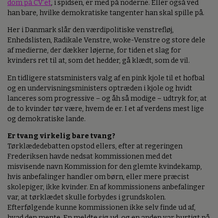
dom på CV’et
, i spidsen, er med på noderne. Eller også ved
han bare, hvilke demokratiske tangenter han skal spille på.
Her i Danmark slår den værdipolitiske venstrefløj,
Enhedslisten, Radikale Venstre, woke-Venstre og store dele
af medierne, der dækker løjerne, for tiden et slag for
kvinders ret til at, som det hedder, gå klædt, som de vil.
En tidligere statsministers valg af en pink kjole til et hofbal
og en undervisningsministers optræden i kjole og hvidt
lanceres som progressive – og åh så modige – udtryk for, at
de to kvinder tør være, hvem de er. I et af verdens mest lige
og demokratiske lande.
Er tvang virkelig bare tvang?
Tørklædedebatten opstod ellers, efter at regeringen
Frederiksen havde nedsat kommissionen med det
misvisende navn Kommission for den glemte kvindekamp,
hvis anbefalinger handler om børn, eller mere præcist
skolepiger, ikke kvinder. En af kommissionens anbefalinger
var, at tørklædet skulle forbydes i grundskolen.
Efterfølgende kunne kommissionen ikke selv finde ud af,
hvad den mente. En meldte sig ud, og en anden var hurtigt på