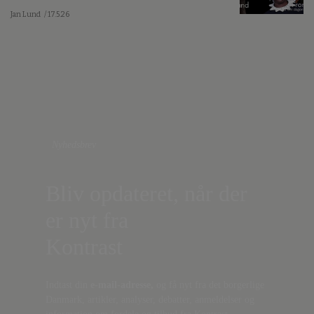
Jan Lund
/ 17.5.26
Nyhedsbrev
Bliv opdateret, når der
er nyt fra
Kontrast
Indtast din
e-mail-adresse,
og få nyt fra det borgerlige
Danmark, artikler, analyser, debatter, anmeldelser og
information om fordele og tilbud fra Kontrast.