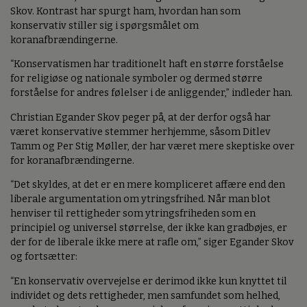
Skov. Kontrast har spurgt ham, hvordan han som
konservativ stiller sig i spørgsmålet om
koranafbrændingerne.
“Konservatismen har traditionelt haft en større forståelse
for religiøse og nationale symboler og dermed større
forståelse for andres følelser i de anliggender,” indleder han.
Christian Egander Skov peger på, at der derfor også har
været konservative stemmer herhjemme, såsom Ditlev
Tamm og Per Stig Møller, der har været mere skeptiske over
for koranafbrændingerne.
“Det skyldes, at det er en mere kompliceret affære end den
liberale argumentation om ytringsfrihed. Når man blot
henviser til rettigheder som ytringsfriheden som en
principiel og universel størrelse, der ikke kan gradbøjes, er
der for de liberale ikke mere at rafle om,” siger Egander Skov
og fortsætter:
“En konservativ overvejelse er derimod ikke kun knyttet til
individet og dets rettigheder, men samfundet som helhed,