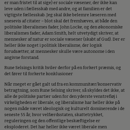
er man fristet til at sige) er sociale væsener, der ikke kan
leve uden i fællesskab med andre, og at familien er det
vigtigste fællesskab. Jeg skal ikke belemre læseren med
snesevis af citater – blot skal det fremhæves, at både den
politiske liberalismes fader, John Locke, og den økonomiske
liberalismes fader, Adam Smith, helt utvetydigt skriver, at
mennesker af natur er sociale væsener (skabt af Gud). Der er
heller ikke noget i politisk liberalisme, der logisk
forudsætter, at mennesker skulle være autonome i den
angivne forstand.
Rune Selsings kritik hviler derfor på en forkert præmis, og
det fører til forkerte konklusioner
Når meget er gået galt ud fra en kommunitær/konservativ
betragtning, som Rune Selsing skriver, så skyldes det ikke, at
alle de politiske partier uden for den yderste venstrefløj i
virkeligheden er liberale, og liberalisme har heller ikke på
nogen måde været ideologisk og kulturelt dominerende i de
seneste 55 år, hvor velfærdsstaten, skattetrykket,
reguleringen og den offentlige beskæftigelse er
eksploderet. Det har heller ikke været liberale men