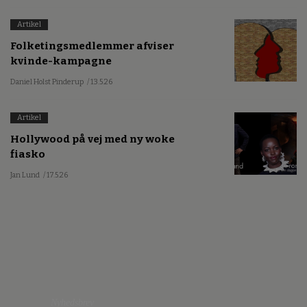
Artikel
Folketingsmedlemmer afviser
kvinde-kampagne
Daniel Holst Pinderup
/ 13.5.26
Artikel
Hollywood på vej med ny woke
fiasko
Jan Lund
/ 17.5.26
Nyhedsbrev