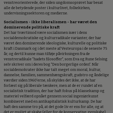
venstreorienterede, der siden ungdomsoprøret har besat
alle de betydende poster i kulturlivet, folkekirken,
undervisningssektoren og medierne.
Socialismen - ikke liberalismen - har været den
dominerende politiske kraft
Det har tværtimod være socialismen især i dens
socialdemokratiske og kulturradikale varianter, der har
været den dominerende ideologiske, kulturelle og politiske
kraft i Danmark og i det meste af Vesteuropa i de seneste 75
år, og dertil kunne man tilføje påvirkningen fra de
venstreradikale "hadets filosoffer", som Eva og Rune Selsing
selv skriver om i deres bog "Den borgerlige orden". Når
socialdemokrater ikke har talt meget om moral, kultur,
dannelse, familien, sammenhængskraft, gudstro og åndelige
værdier siden 1960'erne, så skyldes det ikke, at de har
forlæst sig på liberale tænkere, men at de er rundet af en
socialistisk tradition, der har haft fokus på klassekamp og
materiel velfærd opnået gennem social ingeniørkunst
kombineret med en antikapitalistisk kulturkamp. De har
haft den samme tro på, at det gode liv er ens for alle, og at
det er muligt at skabe (eller for de konservative: genskabe)