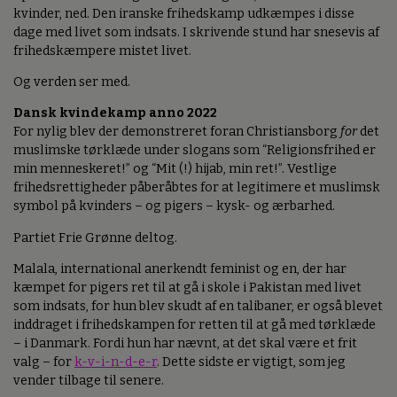
kvinder, ned. Den iranske frihedskamp udkæmpes i disse
dage med livet som indsats. I skrivende stund har snesevis af
frihedskæmpere mistet livet.
Og verden ser med.
Dansk kvindekamp anno 2022
For nylig blev der demonstreret foran Christiansborg
for
det
muslimske tørklæde under slogans som “Religionsfrihed er
min menneskeret!” og “Mit (!) hijab, min ret!”. Vestlige
frihedsrettigheder påberåbtes for at legitimere et muslimsk
symbol på kvinders – og pigers – kysk- og ærbarhed.
Partiet Frie Grønne deltog.
Malala, international anerkendt feminist og en, der har
kæmpet for pigers ret til at gå i skole i Pakistan med livet
som indsats, for hun blev skudt af en talibaner, er også blevet
inddraget i frihedskampen for retten til at gå med tørklæde
– i Danmark. Fordi hun har nævnt, at det skal være et frit
valg – for
k-v-i-n-d-e-r
. Dette sidste er vigtigt, som jeg
vender tilbage til senere.