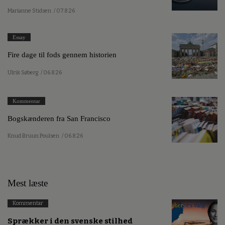
Marianne Stidsen
/ 07.8.26
Essay
Fire dage til fods gennem historien
Ulrik Søberg
/ 06.8.26
Kommentar
Bogskænderen fra San Francisco
Knud Bruun Poulsen
/ 06.8.26
Mest læste
Kommentar
Sprækker i den svenske stilhed