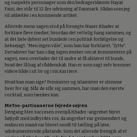
og suspekte personager som den bedrageridømte Hayat
Faizi, der står til 12 års udvisning af Danmark. Sådan som jeg
vil afdække i en kommende artikel.
Allerede mens sagen stod på forsøgte Naser Khader at
forklare flere medier, hvordan det rettelig hang sammen, og
at det hele dybest set bundede i en politisk forfølgelse og
heksejagt. ”Men ingen ville”, som han har forklaret, ”lytte”.
Derudover har han i dag ingen ønsker om at kommentere på
sagen, men overlader det til andre at få afsløret til bunds,
hvad der lå bag af råddenskab. Han er som sagt selv kommet
videre både i sit liv og i sin karriere.
Hvad kan man sige? Feminister og islamister er slemme
hver for sig. Når de slår sig sammen, har man den værste
cocktail, som tænkes kan.
MeToo-partisanerne fejrede sejren
Dengang blev succesen ovenpå Khader-angrebet fejret
højlydt med indbyrdes ros, da angrebet var gennemført og
endnu en mand var blevet sendt til tælling på løse,
udokumenterede påstande. Som det allerede fremgik af et