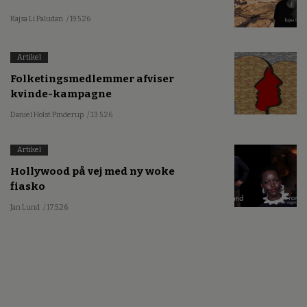
Kajsa Li Paludan
/ 19.5.26
Artikel
Folketingsmedlemmer afviser
kvinde-kampagne
Daniel Holst Pinderup
/ 13.5.26
Artikel
Hollywood på vej med ny woke
fiasko
Jan Lund
/ 17.5.26