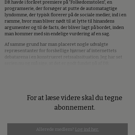
DR havde i foråret premiere på ”Folkedomstolen”, en
programserie, der forsøger at putte de automatagtige
lyndomme, der typisk florerer på de sociale medier, ind i en
ramme, hvor man bliver nødt til at lytte til hinandens
argumenter og til de facts, der bliver lagt på bordet, inden
man kommer med sin endelige vurdering af en sag.
Af samme grund har man placeret nogle udvalgte
repræsentanter for forskellige hjørner af internettets
debatarena i en konstrueret retssalssituation. Jeg har set
serien nu og må sige, at det er godt fundet på af DR.
For at læse videre skal du tegne
Premium
abonnement.
Allerede medlem?
Log ind her.