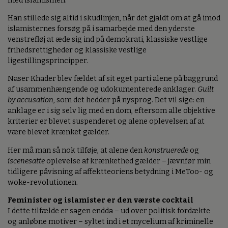
med islamismen.
Han stillede sig altid i skudlinjen, når det gjaldt om at gå imod
islamisternes forsøg på i samarbejde med den yderste
venstrefløj at æde sig ind på demokrati, klassiske vestlige
frihedsrettigheder og klassiske vestlige
ligestillingsprincipper.
Naser Khader blev fældet af sit eget parti alene på baggrund
af usammenhængende og udokumenterede anklager.
Guilt
by accusation
, som det hedder på nysprog. Det vil sige: en
anklage er i sig selv lig med en dom, eftersom alle objektive
kriterier er blevet suspenderet og alene oplevelsen af at
være blevet krænket gælder.
Her må man så nok tilføje, at alene den
konstruerede
og
iscenesatte
oplevelse af krænkethed gælder – jævnfør min
tidligere påvisning af affektteoriens betydning i MeToo- og
woke-revolutionen.
Feminister og islamister er den værste cocktail
I dette tilfælde er sagen endda – ud over politisk fordækte
og anløbne motiver – syltet ind i et mycelium af kriminelle