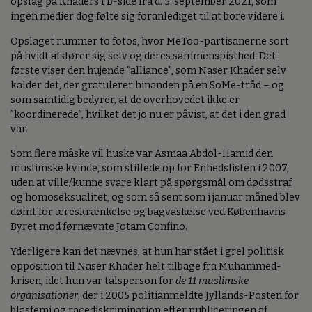
opslag på Khaders FB-side fra d. 5. september 2021, som
ingen medier dog følte sig foranlediget til at bore videre i.
Opslaget rummer to fotos, hvor MeToo-partisanerne sort
på hvidt afslører sig selv og deres sammenspisthed. Det
første viser den hujende ”alliance”, som Naser Khader selv
kalder det, der gratulerer hinanden på en SoMe-tråd – og
som samtidig bedyrer, at de overhovedet ikke er
”koordinerede”, hvilket det jo nu er påvist, at det i den grad
var.
Som flere måske vil huske var Asmaa Abdol-Hamid den
muslimske kvinde, som stillede op for Enhedslisten i 2007,
uden at ville/kunne svare klart på spørgsmål om dødsstraf
og homoseksualitet, og som så sent som i januar måned blev
dømt for æreskrænkelse og bagvaskelse ved Københavns
Byret mod førnævnte Jotam Confino.
Yderligere kan det nævnes, at hun har stået i grel politisk
opposition til Naser Khader helt tilbage fra Muhammed-
krisen, idet hun var talsperson for
de 11 muslimske
organisationer
, der i 2005 politianmeldte Jyllands-Posten for
blasfemi og racediskrimination efter publiceringen af