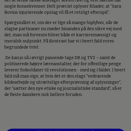
det at sende falske anklager afsted i øst og vest faktisk har
nogle konsekvenser. Helt præcist oplyser Khader, at ”Sara
Bovins injurierende opslag vil få et retsligt efterspil”.
Spørgsmålet er, om der er lige så mange
highfives
, når de
slagne partisaner nu møder hinanden på den sikre vej mod
det, man må forvente bliver både et karrieremæssigt og
moralsk nulpunkt. På Kontrast har vi i hvert fald vores
begrundede tvivl.
De kan jo så i øvrigt passende tage DR og TV2 – samt de
politiserede højere læreanstalter, der for offentlige penge
leverer fodsoldater til revolutionen - med sig i faldet. I hvert
fald må man sige, at hvis det er den slags ”vedvarende
kildearbejde og utrættelige efterprøvning af oplysninger”,
der ”sætter den nye etiske og journalistiske standard”, så er
de fleste danskere nok hellere foruden.