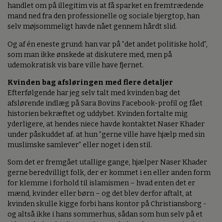
handlet om på illegitim vis at få sparket en fremtrædende
mand ned fra den professionelle og sociale bjergtop, han
selv møjsommeligt havde nået gennem hårdt slid.
Og af én eneste grund: han var på ”det andet politiske hold”,
som man ikke ønskede at diskutere med, men på
udemokratisk vis bare ville have fjernet.
Kvinden bag afsløringen med flere detaljer
Efterfølgende har jeg selv talt med kvinden bag det
afslørende indlæg på Sara Bovins Facebook-profil og fået
historien bekræftet og uddybet. Kvinden fortalte mig
yderligere, at hendes niece havde kontaktet Naser Khader
under påskuddet af. at hun ”gerne ville have hjælp med sin
muslimske samlever” eller noget i den stil.
Som det er fremgået utallige gange, hjælper Naser Khader
gerne beredvilligt folk, der er kommet i en eller anden form
for klemme i forhold til islamismen – hvad enten det er
mænd, kvinder eller børn – og det blev derfor aftalt, at
kvinden skulle kigge forbi hans kontor på Christiansborg -
og altså ikke i hans sommerhus, sådan som hun selv på et