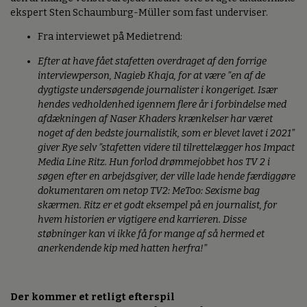
ekspert Sten Schaumburg-Müller som fast underviser.
Fra interviewet på Medietrend:
Efter at have fået stafetten overdraget af den forrige
interviewperson, Nagieb Khaja, for at være ”en af de
dygtigste undersøgende journalister i kongeriget. Især
hendes vedholdenhed igennem flere år i forbindelse med
afdækningen af Naser Khaders krænkelser har været
noget af den bedste journalistik, som er blevet lavet i 2021”
giver Rye selv ”stafetten videre til tilrettelægger hos Impact
Media Line Ritz. Hun forlod drømmejobbet hos TV 2 i
søgen efter en arbejdsgiver, der ville lade hende færdiggøre
dokumentaren om netop TV2: MeToo: Sexisme bag
skærmen. Ritz er et godt eksempel på en journalist, for
hvem historien er vigtigere end karrieren. Disse
støbninger kan vi ikke få for mange af så hermed et
anerkendende kip med hatten herfra!”
Der kommer et retligt efterspil