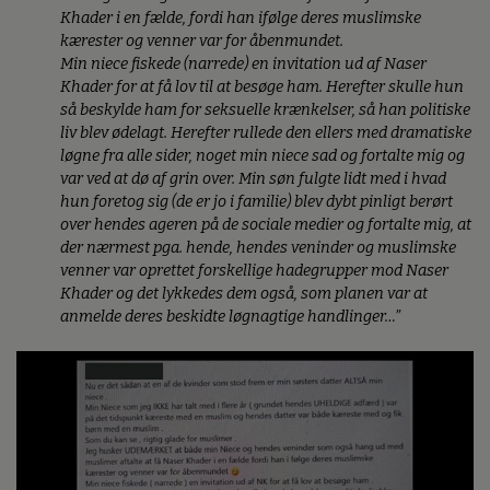
Khader i en fælde, fordi han ifølge deres muslimske
kærester og venner var for åbenmundet.
Min niece fiskede (narrede) en invitation ud af Naser
Khader for at få lov til at besøge ham. Herefter skulle hun
så beskylde ham for seksuelle krænkelser, så han politiske
liv blev ødelagt. Herefter rullede den ellers med dramatiske
løgne fra alle sider, noget min niece sad og fortalte mig og
var ved at dø af grin over. Min søn fulgte lidt med i hvad
hun foretog sig (de er jo i familie) blev dybt pinligt berørt
over hendes ageren på de sociale medier og fortalte mig, at
der nærmest pga. hende, hendes veninder og muslimske
venner var oprettet forskellige hadegrupper mod Naser
Khader og det lykkedes dem også, som planen var at
anmelde deres beskidte løgnagtige handlinger…”