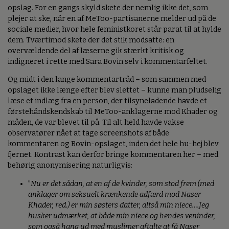
opslag. For en gangs skyld skete der nemlig ikke det, som
plejer at ske, når en af MeToo-partisanerne melder ud på de
sociale medier, hvor hele feministkoret står parat til at hylde
dem. Tværtimod skete der det stik modsatte: en
overvældende del af læserne gik stærkt kritisk og
indigneret i rette med Sara Bovin selv i kommentarfeltet.
Og midt i den lange kommentartråd – som sammen med
opslaget ikke længe efter blev slettet – kunne man pludselig
læse et indlæg fra en person, der tilsyneladende havde et
førstehåndskendskab til MeToo-anklagerne mod Khader og
måden, de var blevet til på. Til alt held havde vakse
observatører nået at tage screenshots af både
kommentaren og Bovin-opslaget, inden det hele hu-hej blev
fjernet. Kontrast kan derfor bringe kommentaren her – med
behørig anonymisering naturligvis:
”
Nu er det sådan, at en af de kvinder, som stod frem (med
anklager om seksuelt krænkende adfærd mod Naser
Khader, red.) er min søsters datter, altså min niece….Jeg
husker udmærket, at både min niece og hendes veninder,
som også hang ud med muslimer aftalte at få Naser