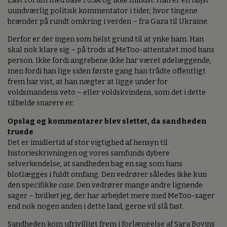
East Forum med base i USA og ikke mindst: Han er en højst
uundværlig politisk kommentator i tider, hvor tingene
brænder på rundt omkring i verden – fra Gaza til Ukraine.
Derfor er der ingen som helst grund til at ynke ham. Han
skal nok klare sig – på trods af MeToo-attentatet mod hans
person. Ikke fordi angrebene ikke har været ødelæggende,
men fordi han lige siden første gang han trådte offentligt
frem har vist, at han nægter at ligge under for
voldsmandens veto – eller voldskvindens, som det i dette
tilfælde snarere er.
Opslag og kommentarer blev slettet, da sandheden
truede
Det er imidlertid af stor vigtighed af hensyn til
historieskrivningen og vores samfunds dybere
selverkendelse, at sandheden bag en sag som hans
blotlægges i fuldt omfang. Den vedrører således ikke kun
den specifikke
case
. Den vedrører mange andre lignende
sager – hvilket jeg, der har arbejdet mere med MeToo-sager
end nok nogen anden i dette land, gerne vil slå fast.
Sandheden kom ufrivilligt frem i forlængelse af Sara Bovins