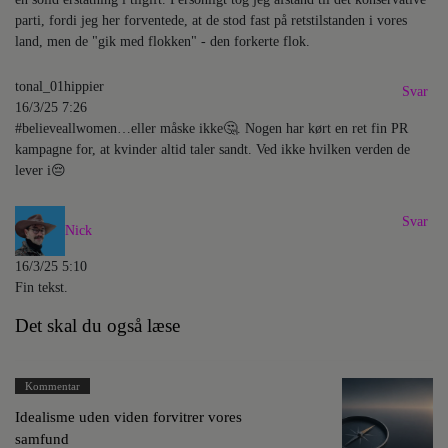
parti, fordi jeg her forventede, at de stod fast på retstilstanden i vores
land, men de "gik med flokken" - den forkerte flok.
tonal_01hippier
Svar
16/3/25 7:26
#believeallwomen…eller måske ikke🤔. Nogen har kørt en ret fin PR
kampagne for, at kvinder altid taler sandt. Ved ikke hvilken verden de
lever i😔
Svar
Nick
16/3/25 5:10
Fin tekst.
Det skal du også læse
Kommentar
Idealisme uden viden forvitrer vores
samfund