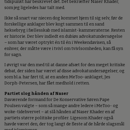
tidspunkt har beskrevet det. Det bekræfter Naser Khader,
som jeg ligeledes har talt med.
Ikke så snart var niecen dog kommet hjem til sig selv, før de
forskellige anklager blev kogt sammen til en sand
heksebryg i fællesskab med islamist-kammeraterne. Resten
er historie. Der blev indledt en dubiøs advokatundersøgelse
– som har været optrykt én til én i Weekendavisen, så
enhver, der måtte være i tvivl om tvivlsomheden, kan få syn
for sagn.
I øvrigt var den med til at danne afsæt for den meget kritiske
debat, der siden har været af disse advokatundersøgelser, og
som bl.a. har ført til, at en anden MeToo-anklaget, Jes
Dorph-Petersen, har fået medhold i retten.
Partiet slog hånden af Naser
Daværende formand for De Konservative Søren Pape
Poulsen valgte – som så mange andre ledere i MeToo- og
woke-tidehvervet – at slå hånden af Naser Khader en af
partiets større politiske profiler. Ligesom Khader også
havde været den, der tog langt de fleste af de hårde slagsmål