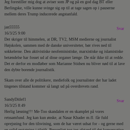
Jeg forestiller mig dog at aviser som JP og på en god dag BT eller
Berlingske, ville kunne svinge sig op til at tage sagen op i pauserne
mellem deres Trump inducerede angstanfald.
jan55555
Svar
16/3/25 9:00
Det skriger til himmelen, at DR, TV2, MSM medierne og journalist
Højskolen, sammen med de danske universiteter, bør rives ned til
sokkelerne. Den aktivistiske neofeministiske, marxistiske og islamistiske
betændelse har fosset ud af disse organer længe. De står ikke til at redde.
Det er derfor en modløber som Marianne Stidsen nu bliver nød til at lave
den dybte borende journalistik.
Skam over alle de politikere, mediefolk og journalister der har ladet
tingenes tilstand kommer så langt ud på overdrevets rand.
SandyDitlef1
Svar
16/3/25 8:49
Herlig læsning!!! Me-Too skandalen er en skamplet på vores
retssamfund. Jeg kan kun ønske, at Nasar Khader m.fl. får fuld
oprejsning for den tilsvining, som de har været udsat for - og gerne med
en solid erstatning i tilgift. Personligt tog jeg afstand til det konservative