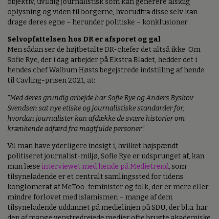
objektiv, uvildig journalistisk som kan generere alsidig
oplysning og viden til borgerne, hvorudfra disse selv kan
drage deres egne – herunder politiske – konklusioner.
Selvopfattelsen hos DR er afsporet og gal
Men sådan ser de højtbetalte DR-chefer det altså ikke. Om
Sofie Rye, der i dag arbejder på Ekstra Bladet, hedder det i
hendes chef Walbum Høsts begejstrede indstilling af hende
til Cavling-prisen 2021, at:
”Med deres grundig arbejde har Sofie Rye og Anders Byskov
Svendsen sat nye etiske og journalistiske standarder for,
hvordan journalister kan afdække de svære historier om
krænkende adfærd fra magtfulde personer”
Vil man have yderligere indsigt i, hvilket højspændt
politiseret journalist-miljø, Sofie Rye er udsprunget af, kan
man læse
interviewet med hende på Medietrend
, som
tilsyneladende er et centralt samlingssted for tidens
konglomerat af MeToo-feminister og folk, der er mere eller
mindre forlovet med islamismen – mange af dem
tilsyneladende uddannet på medielinjen på SDU, der bl.a. har
den af mange venstredrejede medier ofte brugte akademiske