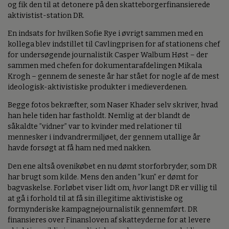
og fik den til at detonere på den skatteborgerfinansierede
aktivistist-station DR.
En indsats for hvilken Sofie Rye i øvrigt sammen med en
kollega blev indstillet til Cavlingprisen for af stationens chef
for undersøgende journalistik Casper Walbum Høst – der
sammen med chefen for dokumentarafdelingen Mikala
Krogh – gennem de seneste år har stået for nogle af de mest
ideologisk-aktivistiske produkter i medieverdenen.
Begge fotos bekræfter, som Naser Khader selv skriver, hvad
han hele tiden har fastholdt. Nemlig at der blandt de
såkaldte ”vidner” var to kvinder med relationer til
mennesker i indvandrermiljøet, der gennem utallige år
havde forsøgt at få ham ned med nakken.
Den ene altså ovenikøbet en nu dømt storforbryder, som DR
har brugt som kilde. Mens den anden ”kun” er dømt for
bagvaskelse. Forløbet viser lidt om,
hvor
langt DR er villig til
at gå i forhold til at få sin illegitime aktivistiske og
formynderiske kampagnejournalistik gennemført. DR
finansieres over Finansloven af skatteyderne for at levere