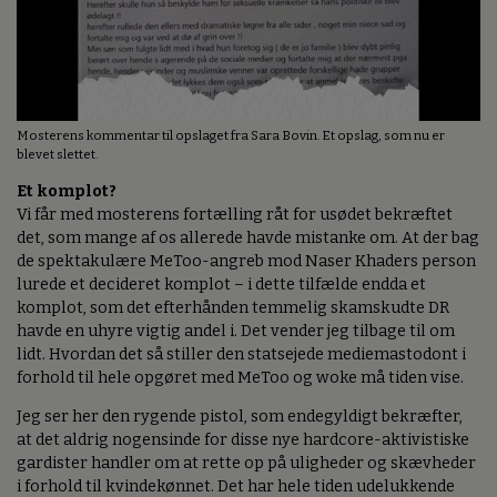
Mosterens kommentar til opslaget fra Sara Bovin. Et opslag, som nu er
blevet slettet.
Et komplot?
Vi får med mosterens fortælling råt for usødet bekræftet
det, som mange af os allerede havde mistanke om. At der bag
de spektakulære MeToo-angreb mod Naser Khaders person
lurede et decideret komplot – i dette tilfælde endda et
komplot, som det efterhånden temmelig skamskudte DR
havde en uhyre vigtig andel i. Det vender jeg tilbage til om
lidt. Hvordan det så stiller den statsejede mediemastodont i
forhold til hele opgøret med MeToo og woke må tiden vise.
Jeg ser her den rygende pistol, som endegyldigt bekræfter,
at det aldrig nogensinde for disse nye hardcore-aktivistiske
gardister handler om at rette op på uligheder og skævheder
i forhold til kvindekønnet. Det har hele tiden udelukkende