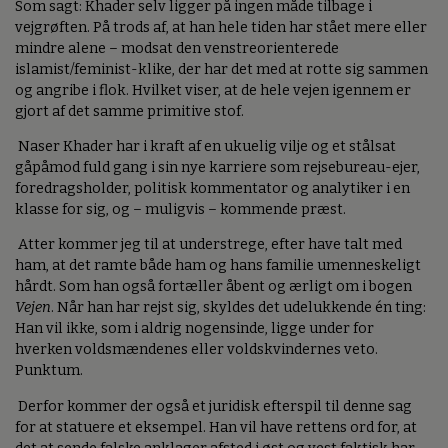
Som sagt: Khader selv ligger på ingen måde tilbage i
vejgrøften. På trods af, at han hele tiden har stået mere eller
mindre alene – modsat den venstreorienterede
islamist/feminist-klike, der har det med at rotte sig sammen
og angribe i flok. Hvilket viser, at de hele vejen igennem er
gjort af det samme primitive stof.
Naser Khader har i kraft af en ukuelig vilje og et stålsat
gåpåmod fuld gang i sin nye karriere som rejsebureau-ejer,
foredragsholder, politisk kommentator og analytiker i en
klasse for sig, og – muligvis – kommende præst.
Atter kommer jeg til at understrege, efter have talt med
ham, at det ramte både ham og hans familie umenneskeligt
hårdt. Som han også fortæller åbent og ærligt om i bogen
Vejen
. Når han har rejst sig, skyldes det udelukkende én ting:
Han vil ikke, som i aldrig nogensinde, ligge under for
hverken voldsmændenes eller voldskvindernes veto.
Punktum.
Derfor kommer der også et juridisk efterspil til denne sag
for at statuere et eksempel. Han vil have rettens ord for, at