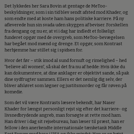
Det lykkedes her Sara Bovin at gentage de MeToo-
beskyldninger, som i sin tid blev sendt afsted mod Khader, og
som endte med at koste ham hans politiske karriere. På ny
afleverede hun sin svada uden skyggen af beviser. Forskellen
fra dengang og nu er, at vi i dag har indledt et folkeligt
funderet opgør med de overgreb, som MeToo-bevægelsen
har begået mod mænd og drenge. Et opgør, som Kontrast
herhjemme har stillet sig i spidsen for.
Hvor det før – stik imod al sund fornuft og rimelighed – hed
”believe all women”, så skal det fra nu af hedde: Hvis ikke du
kan dokumentere, at dine anklager er objektivt sande, så pak
dine sydfrugter sammen. Ellers er det nemlig dig selv, der
bliver afsløret som løgner og justitsmorder og får røven på
komedie.
Som det vil være Kontrasts læsere bekendt, har Naser
Khader for længst personligt rejst sig efter det karriere- og
livsnedbrydende angreb, man forsøgte at rette mod ham.
Han driver i dag sit rejsebureau, han læser til præst, han er
fellow i den anerkendte internationale tænketank Middle