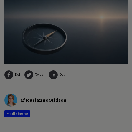
Del
Tweet
Del
af Marianne Stidsen
Modløberne