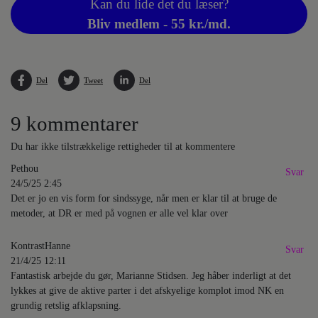
Kan du lide det du læser?
Bliv medlem - 55 kr./md.
Del
Tweet
Del
9 kommentarer
Du har ikke tilstrækkelige rettigheder til at kommentere
Pethou
Svar
24/5/25 2:45
Det er jo en vis form for sindssyge, når men er klar til at bruge de
metoder, at DR er med på vognen er alle vel klar over
KontrastHanne
Svar
21/4/25 12:11
Fantastisk arbejde du gør, Marianne Stidsen. Jeg håber inderligt at det
lykkes at give de aktive parter i det afskyelige komplot imod NK en
grundig retslig afklapsning.