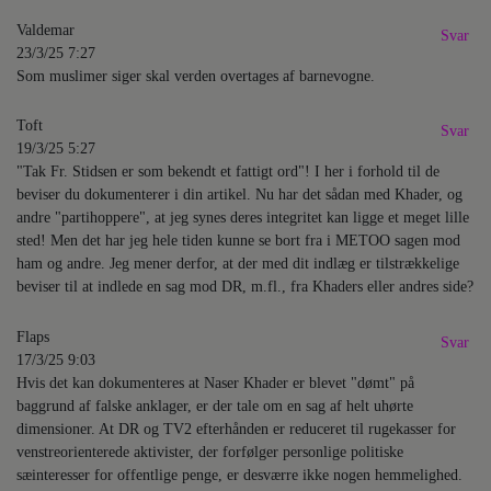
Valdemar
Svar
23/3/25 7:27
Som muslimer siger skal verden overtages af barnevogne.
Toft
Svar
19/3/25 5:27
"Tak Fr. Stidsen er som bekendt et fattigt ord"! I her i forhold til de
beviser du dokumenterer i din artikel. Nu har det sådan med Khader, og
andre "partihoppere", at jeg synes deres integritet kan ligge et meget lille
sted! Men det har jeg hele tiden kunne se bort fra i METOO sagen mod
ham og andre. Jeg mener derfor, at der med dit indlæg er tilstrækkelige
beviser til at indlede en sag mod DR, m.fl., fra Khaders eller andres side?
Flaps
Svar
17/3/25 9:03
Hvis det kan dokumenteres at Naser Khader er blevet "dømt" på
baggrund af falske anklager, er der tale om en sag af helt uhørte
dimensioner. At DR og TV2 efterhånden er reduceret til rugekasser for
venstreorienterede aktivister, der forfølger personlige politiske
sæinteresser for offentlige penge, er desværre ikke nogen hemmelighed.