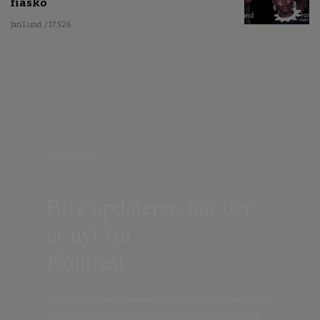
fiasko
Jan Lund
/ 17.5.26
Nyhedsbrev
Bliv opdateret, når der
er nyt fra
Kontrast
Indtast din
e-mail-adresse,
og få nyt fra det borgerlige
Danmark, artikler, analyser, debatter, anmeldelser og