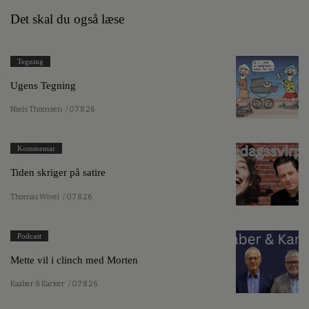
Det skal du også læse
Tegning
Ugens Tegning
Niels Thomsen
/ 07.8.26
Kommentar
Tiden skriger på satire
Thomas Wivel
/ 07.8.26
Podcast
Mette vil i clinch med Morten
Kaaber & Karker
/ 07.8.26