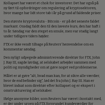
Kollapset har været et chok for investorer. Det har også på
ny ført til opfordringer om regulering af kryptosektoren,
hvor mange har lidt store tab i år på grund af faldende priser.
Den største kryptovaluta - Bitcoin - er på det seneste faldet
markant. Onsdag faldt den til den laveste kurs, den har haft i
to år. Søndag var den steget en smule, men var stadig langt
under tidligere tiders højder.
FTX er ikke vendt tilbage på Reuters' henvendelse om en
kommentar søndag.
Den nyligt udpegede administrerende direktør for FTX, John
J. Ray III, sagde lørdag, at selskabet arbejder sammen med
politi og myndigheder om at gøre noget ved problemerne.
Målet er at gøre "alt, hvad man kan, for at sikre alle værdier,
hvor de end befinder sig", lød det fra John J. Ray III. Han er
blevet indsat som direktør efter kollapset og er ekspert i
omstrukturering af selskaber.
Ifølge anonyme kilder, som Reuters har været i kontakt med,
er der under uroen på FTX forsvundet kundeværdier for