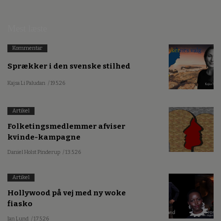
Mest læste
Kommentar
Sprækker i den svenske stilhed
Kajsa Li Paludan
/ 19.5.26
Artikel
Folketingsmedlemmer afviser
kvinde-kampagne
Daniel Holst Pinderup
/ 13.5.26
Artikel
Hollywood på vej med ny woke
fiasko
Jan Lund
/ 17.5.26