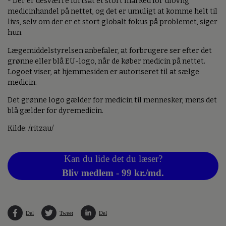
- Der er desværre fortsat et stort marked for ulovlig
medicinhandel på nettet, og det er umuligt at komme helt til
livs, selv om der er et stort globalt fokus på problemet, siger
hun.
Lægemiddelstyrelsen anbefaler, at forbrugere ser efter det
grønne eller blå EU-logo, når de køber medicin på nettet.
Logoet viser, at hjemmesiden er autoriseret til at sælge
medicin.
Det grønne logo gælder for medicin til mennesker, mens det
blå gælder for dyremedicin.
Kilde: /ritzau/
Kan du lide det du læser?
Bliv medlem - 99 kr./md.
Del
Tweet
Del