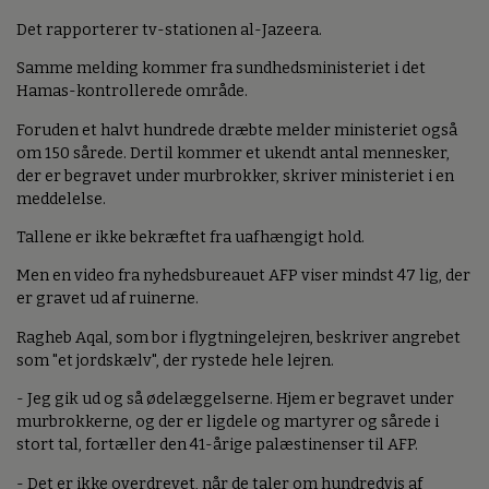
Det rapporterer tv-stationen al-Jazeera.
Samme melding kommer fra sundhedsministeriet i det
Hamas-kontrollerede område.
Foruden et halvt hundrede dræbte melder ministeriet også
om 150 sårede. Dertil kommer et ukendt antal mennesker,
der er begravet under murbrokker, skriver ministeriet i en
meddelelse.
Tallene er ikke bekræftet fra uafhængigt hold.
Men en video fra nyhedsbureauet AFP viser mindst 47 lig, der
er gravet ud af ruinerne.
Ragheb Aqal, som bor i flygtningelejren, beskriver angrebet
som "et jordskælv", der rystede hele lejren.
- Jeg gik ud og så ødelæggelserne. Hjem er begravet under
murbrokkerne, og der er ligdele og martyrer og sårede i
stort tal, fortæller den 41-årige palæstinenser til AFP.
- Det er ikke overdrevet, når de taler om hundredvis af