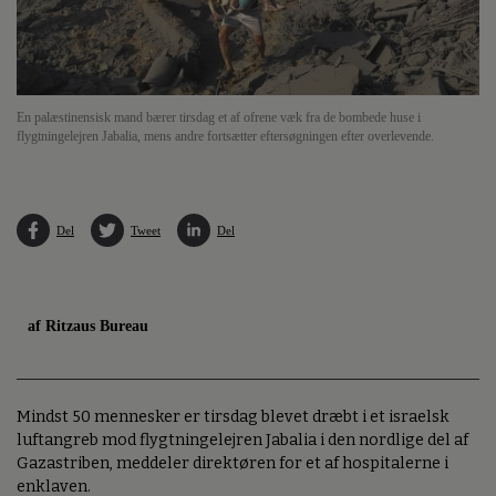
En palæstinensisk mand bærer tirsdag et af ofrene væk fra de bombede huse i
flygtningelejren Jabalia, mens andre fortsætter eftersøgningen efter overlevende.
Del
Tweet
Del
af Ritzaus Bureau
Mindst 50 mennesker er tirsdag blevet dræbt i et israelsk
luftangreb mod flygtningelejren Jabalia i den nordlige del af
Gazastriben, meddeler direktøren for et af hospitalerne i
enklaven.