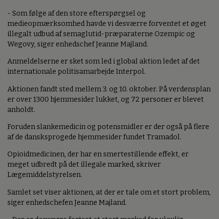
- Som følge af den store efterspørgsel og
medieopmærksomhed havde vi desværre forventet et øget
illegalt udbud af semaglutid-præparaterne Ozempic og
Wegovy, siger enhedschef Jeanne Majland.
Anmeldelserne er sket som led i global aktion ledet af det
internationale politisamarbejde Interpol.
Aktionen fandt sted mellem 3. og 10. oktober. På verdensplan
er over 1300 hjemmesider lukket, og 72 personer er blevet
anholdt.
Foruden slankemedicin og potensmidler er der også på flere
af de dansksprogede hjemmesider fundet Tramadol.
Opioidmedicinen, der har en smertestillende effekt, er
meget udbredt på det illegale marked, skriver
Lægemiddelstyrelsen.
Samlet set viser aktionen, at der er tale om et stort problem,
siger enhedschefen Jeanne Majland.