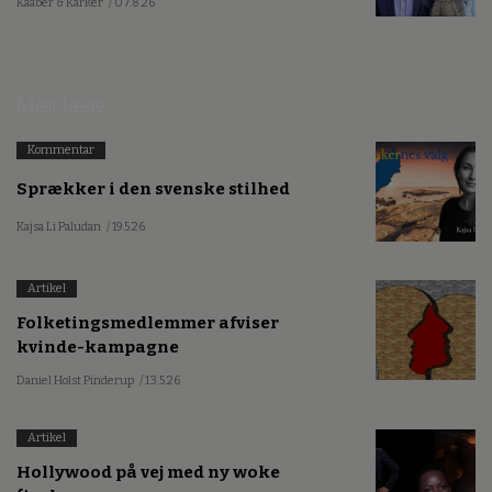
Kaaber & Karker
/ 07.8.26
Mest læste
Kommentar
Sprækker i den svenske stilhed
Kajsa Li Paludan
/ 19.5.26
Artikel
Folketingsmedlemmer afviser
kvinde-kampagne
Daniel Holst Pinderup
/ 13.5.26
Artikel
Hollywood på vej med ny woke