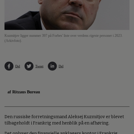
Kuzmitjov ligger nummer 397 på Forbes' liste over verdens rigeste personer i 2023.
(Arkivfoto).
Del
Tweet
Del
af Ritzaus Bureau
Den russiske forretningsmand Aleksej Kuzmitjov er blevet
tilbageholdt i Frankrig med henblik på en afhøring.
Det oplyser den finansielle anklagers kontor i Frankrig