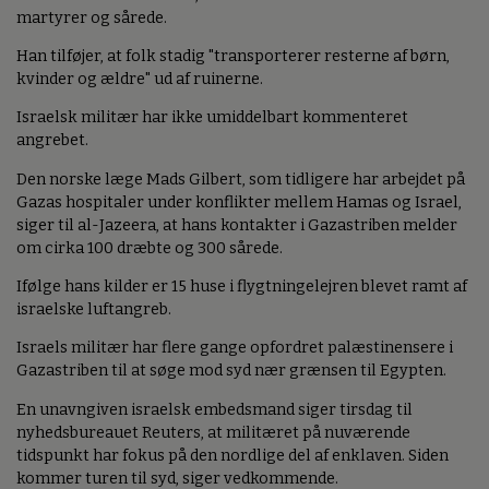
martyrer og sårede.
Han tilføjer, at folk stadig "transporterer resterne af børn,
kvinder og ældre" ud af ruinerne.
Israelsk militær har ikke umiddelbart kommenteret
angrebet.
Den norske læge Mads Gilbert, som tidligere har arbejdet på
Gazas hospitaler under konflikter mellem Hamas og Israel,
siger til al-Jazeera, at hans kontakter i Gazastriben melder
om cirka 100 dræbte og 300 sårede.
Ifølge hans kilder er 15 huse i flygtningelejren blevet ramt af
israelske luftangreb.
Israels militær har flere gange opfordret palæstinensere i
Gazastriben til at søge mod syd nær grænsen til Egypten.
En unavngiven israelsk embedsmand siger tirsdag til
nyhedsbureauet Reuters, at militæret på nuværende
tidspunkt har fokus på den nordlige del af enklaven. Siden
kommer turen til syd, siger vedkommende.