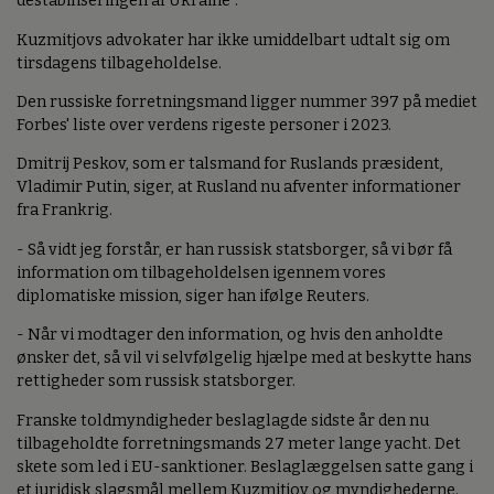
destabiliseringen af Ukraine".
Kuzmitjovs advokater har ikke umiddelbart udtalt sig om
tirsdagens tilbageholdelse.
Den russiske forretningsmand ligger nummer 397 på mediet
Forbes' liste over verdens rigeste personer i 2023.
Dmitrij Peskov, som er talsmand for Ruslands præsident,
Vladimir Putin, siger, at Rusland nu afventer informationer
fra Frankrig.
- Så vidt jeg forstår, er han russisk statsborger, så vi bør få
information om tilbageholdelsen igennem vores
diplomatiske mission, siger han ifølge Reuters.
- Når vi modtager den information, og hvis den anholdte
ønsker det, så vil vi selvfølgelig hjælpe med at beskytte hans
rettigheder som russisk statsborger.
Franske toldmyndigheder beslaglagde sidste år den nu
tilbageholdte forretningsmands 27 meter lange yacht. Det
skete som led i EU-sanktioner. Beslaglæggelsen satte gang i
et juridisk slagsmål mellem Kuzmitjov og myndighederne.