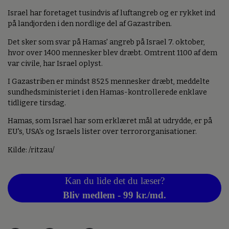
Israel har foretaget tusindvis af luftangreb og er rykket ind
på landjorden i den nordlige del af Gazastriben.
Det sker som svar på Hamas' angreb på Israel 7. oktober,
hvor over 1400 mennesker blev dræbt. Omtrent 1100 af dem
var civile, har Israel oplyst.
I Gazastriben er mindst 8525 mennesker dræbt, meddelte
sundhedsministeriet i den Hamas-kontrollerede enklave
tidligere tirsdag.
Hamas, som Israel har som erklæret mål at udrydde, er på
EU's, USA's og Israels lister over terrororganisationer.
Kilde: /ritzau/
Kan du lide det du læser?
Bliv medlem - 99 kr./md.