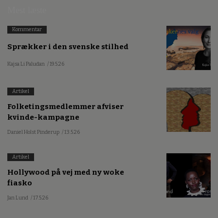
Mest læste
Kommentar
Sprækker i den svenske stilhed
Kajsa Li Paludan
/ 19.5.26
Artikel
Folketingsmedlemmer afviser
kvinde-kampagne
Daniel Holst Pinderup
/ 13.5.26
Artikel
Hollywood på vej med ny woke
fiasko
Jan Lund
/ 17.5.26