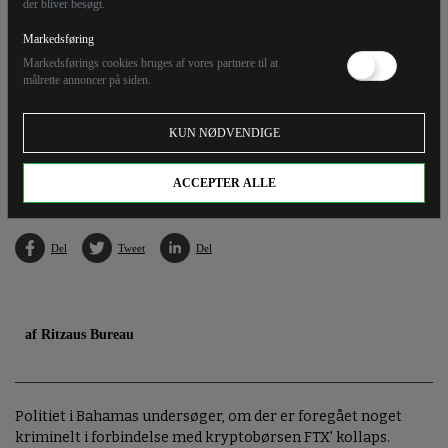
der bliver besøgt.
Markedsføring
Markedsførings cookies bruges af vores partnere til at
målrette annoncer på siden.
FTX-grundlægger Sam Bankman-Fried, som er kendt for sin ofte uformelle påklædning
KUN NØDVENDIGE
i T-shirts og shorts, er gået fra at være billedet på en kæmpe kryptosucces til at være
hovedperson i et stort kollaps. (Arkivfoto).
ACCEPTER ALLE
Del
Tweet
Del
af Ritzaus Bureau
Politiet i Bahamas undersøger, om der er foregået noget
kriminelt i forbindelse med kryptobørsen FTX' kollaps.