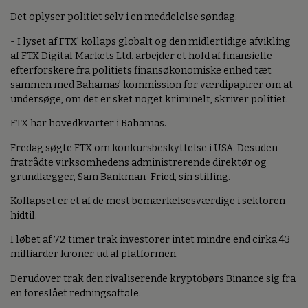
Det oplyser politiet selv i en meddelelse søndag.
- I lyset af FTX' kollaps globalt og den midlertidige afvikling
af FTX Digital Markets Ltd. arbejder et hold af finansielle
efterforskere fra politiets finansøkonomiske enhed tæt
sammen med Bahamas' kommission for værdipapirer om at
undersøge, om det er sket noget kriminelt, skriver politiet.
FTX har hovedkvarter i Bahamas.
Fredag søgte FTX om konkursbeskyttelse i USA. Desuden
fratrådte virksomhedens administrerende direktør og
grundlægger, Sam Bankman-Fried, sin stilling.
Kollapset er et af de mest bemærkelsesværdige i sektoren
hidtil.
I løbet af 72 timer trak investorer intet mindre end cirka 43
milliarder kroner ud af platformen.
Derudover trak den rivaliserende kryptobørs Binance sig fra
en foreslået redningsaftale.