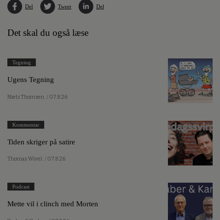
Del
Tweet
Del
Det skal du også læse
Tegning
Ugens Tegning
Niels Thomsen
/ 07.8.26
Kommentar
Tiden skriger på satire
Thomas Wivel
/ 07.8.26
Podcast
Mette vil i clinch med Morten