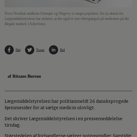
Novo Nordisk-midlerne Ozempic og Wegovy er meget populære. En ny aktion fra
Lægemiddelstyrelsen har afsløret, at der også er stor efterspørgsel på medicinen på det
illegale marked. (Arkivfoto).
Del
Tweet
Del
af Ritzaus Bureau
Lægemiddelstyrelsen har politianmeldt 26 dansksprogede
hjemmesider for at sælge medicin ulovligt.
Det skriver Lægemiddelstyrelsen i en pressemeddelelse
tirsdag.
Størstedelen af forhandlerne sælger potensmidler. Samtidig