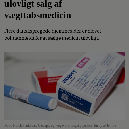
ulovligt salg af
vægttabsmedicin
Flere dansksprogede hjemmesider er blevet
politianmeldt for at sælge medicin ulovligt.
Novo Nordisk-midlerne Ozempic og Wegovy er meget populære. En ny aktion fra