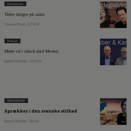
Kommentar
Tiden skriger på satire
Thomas Wivel
/ 07.8.26
Podcast
Mette vil i clinch med Morten
Kaaber & Karker
/ 07.8.26
Mest læste
Kommentar
Sprækker i den svenske stilhed
Kajsa Li Paludan
/ 19.5.26