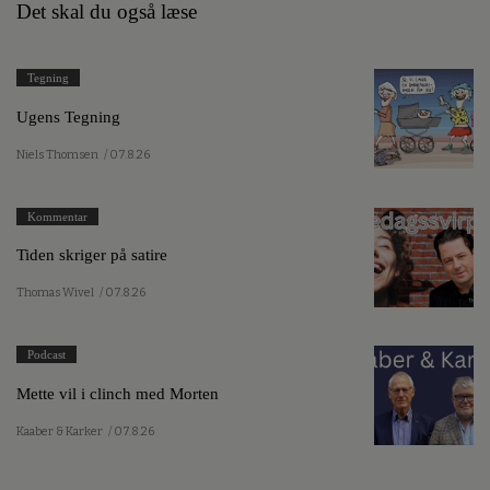
Det skal du også læse
Tegning
Ugens Tegning
Niels Thomsen
/ 07.8.26
Kommentar
Tiden skriger på satire
Thomas Wivel
/ 07.8.26
Podcast
Mette vil i clinch med Morten
Kaaber & Karker
/ 07.8.26