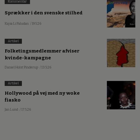
Kommentar
Sprækker i den svenske stilhed
Kajsa Li Paludan
/ 19.5.26
Artikel
Folketingsmedlemmer afviser
kvinde-kampagne
Daniel Holst Pinderup
/ 13.5.26
Artikel
Hollywood på vej med ny woke
fiasko
Jan Lund
/ 17.5.26