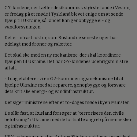
G7-landene, der tæller de økonomisk største lande i Vesten,
er fredag på et møde i Tyskland blevet enige om at sende
hjælp til Ukraine, så landet kan genopbygge el- og
vandforsyningen.
Det er infrastruktur, som Rusland de seneste uger har
ødelagt med droner og raketter.
Det skal ske med en ny mekanisme, der skal koordinere
hjælpen til Ukraine. Det har G7-landenes udenrigsministre
aftalt.
- I dag etablerer vi en G7-koordineringsmekanisme til at
hjælpe Ukraine med at reparere, genopbygge og forsvare
dets kritiske energi- og vandinfrastruktur.
Det siger ministrene efter et to-dages møde i byen Münster.
De slår fast, at Rusland forsøger at "terrorisere den civile
befolkning" i Ukraine med de fortsatte angreb på mennesker
og infrastruktur.
USA's udenrigsminister, Antony Blinken, anklager præsident