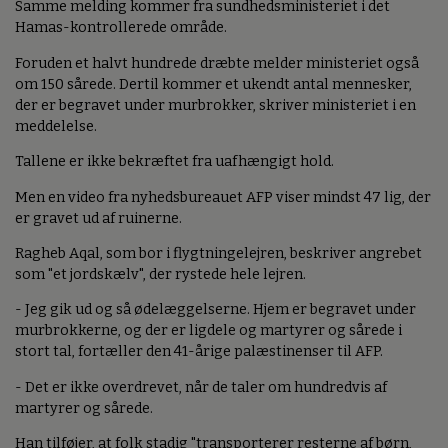
Samme melding kommer fra sundhedsministeriet i det
Hamas-kontrollerede område.
Foruden et halvt hundrede dræbte melder ministeriet også
om 150 sårede. Dertil kommer et ukendt antal mennesker,
der er begravet under murbrokker, skriver ministeriet i en
meddelelse.
Tallene er ikke bekræftet fra uafhængigt hold.
Men en video fra nyhedsbureauet AFP viser mindst 47 lig, der
er gravet ud af ruinerne.
Ragheb Aqal, som bor i flygtningelejren, beskriver angrebet
som "et jordskælv", der rystede hele lejren.
- Jeg gik ud og så ødelæggelserne. Hjem er begravet under
murbrokkerne, og der er ligdele og martyrer og sårede i
stort tal, fortæller den 41-årige palæstinenser til AFP.
- Det er ikke overdrevet, når de taler om hundredvis af
martyrer og sårede.
Han tilføjer, at folk stadig "transporterer resterne af børn,