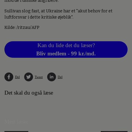
mod de russiske angribere.
Sullivan slog fast, at Ukraine har et "akut behov for et
luftforsvar i dette kritiske øjeblik".
Kilde: /ritzau/AFP
Kan du lide det du læser?
Bliv medlem - 99 kr./md.
Del
Tweet
Del
Det skal du også læse
Mest læste