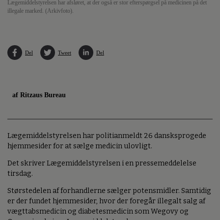
Lægemiddelstyrelsen har afsløret, at der også er stor efterspørgsel på medicinen på det
illegale marked. (Arkivfoto).
Del
Tweet
Del
af Ritzaus Bureau
Lægemiddelstyrelsen har politianmeldt 26 dansksprogede
hjemmesider for at sælge medicin ulovligt.
Det skriver Lægemiddelstyrelsen i en pressemeddelelse
tirsdag.
Størstedelen af forhandlerne sælger potensmidler. Samtidig
er der fundet hjemmesider, hvor der foregår illegalt salg af
vægttabsmedicin og diabetesmedicin som Wegovy og