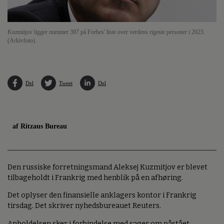
Kuzmitjov ligger nummer 397 på Forbes' liste over verdens rigeste personer i 2023.
(Arkivfoto).
Del
Tweet
Del
af Ritzaus Bureau
Den russiske forretningsmand Aleksej Kuzmitjov er blevet
tilbageholdt i Frankrig med henblik på en afhøring.
Det oplyser den finansielle anklagers kontor i Frankrig
tirsdag. Det skriver nyhedsbureauet Reuters.
Anholdelsen sker i forbindelse med sager om påstået