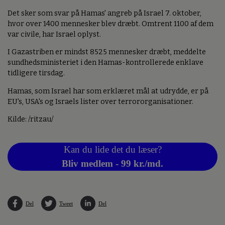
Det sker som svar på Hamas' angreb på Israel 7. oktober,
hvor over 1400 mennesker blev dræbt. Omtrent 1100 af dem
var civile, har Israel oplyst.
I Gazastriben er mindst 8525 mennesker dræbt, meddelte
sundhedsministeriet i den Hamas-kontrollerede enklave
tidligere tirsdag.
Hamas, som Israel har som erklæret mål at udrydde, er på
EU's, USA's og Israels lister over terrororganisationer.
Kilde: /ritzau/
Kan du lide det du læser?
Bliv medlem - 99 kr./md.
Del
Tweet
Del