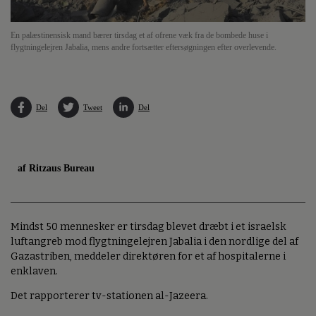
En palæstinensisk mand bærer tirsdag et af ofrene væk fra de bombede huse i
flygtningelejren Jabalia, mens andre fortsætter eftersøgningen efter overlevende.
Del
Tweet
Del
af Ritzaus Bureau
Mindst 50 mennesker er tirsdag blevet dræbt i et israelsk
luftangreb mod flygtningelejren Jabalia i den nordlige del af
Gazastriben, meddeler direktøren for et af hospitalerne i
enklaven.
Det rapporterer tv-stationen al-Jazeera.