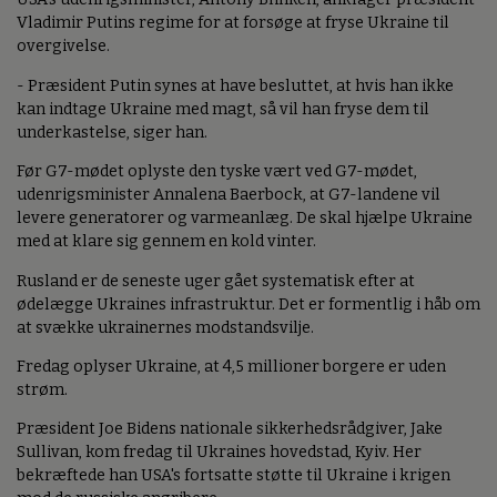
Vladimir Putins regime for at forsøge at fryse Ukraine til
overgivelse.
- Præsident Putin synes at have besluttet, at hvis han ikke
kan indtage Ukraine med magt, så vil han fryse dem til
underkastelse, siger han.
Før G7-mødet oplyste den tyske vært ved G7-mødet,
udenrigsminister Annalena Baerbock, at G7-landene vil
levere generatorer og varmeanlæg. De skal hjælpe Ukraine
med at klare sig gennem en kold vinter.
Rusland er de seneste uger gået systematisk efter at
ødelægge Ukraines infrastruktur. Det er formentlig i håb om
at svække ukrainernes modstandsvilje.
Fredag oplyser Ukraine, at 4,5 millioner borgere er uden
strøm.
Præsident Joe Bidens nationale sikkerhedsrådgiver, Jake
Sullivan, kom fredag til Ukraines hovedstad, Kyiv. Her
bekræftede han USA's fortsatte støtte til Ukraine i krigen