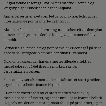
illegalt udbud af semaglutid-præparaterne Ozempic og
Wegovy, siger enhedschef Jeanne Majland.
Anmeldelserne er sket som led i global aktion ledet af det
internationale politisamarbejde Interpol.
Aktionen fandt sted mellem 3. og 10. oktober. På verdensplan
er over 1300 hjemmesider lukket, og 72 personer er blevet
anholdt.
Foruden slankemedicin og potensmidler er der også på flere
af de dansksprogede hjemmesider fundet Tramadol.
Opioidmedicinen, der har en smertestillende effekt, er
meget udbredt på det illegale marked, skriver
Lægemiddelstyrelsen.
Samlet set viser aktionen, at der er tale om et stort problem,
siger enhedschefen Jeanne Majland.
- Der er desværre fortsat et stort marked for ulovlig
medicinhandel på nettet, og det er umuligt at komme helt til
livs, selv om der er et stort globalt fokus på problemet, siger