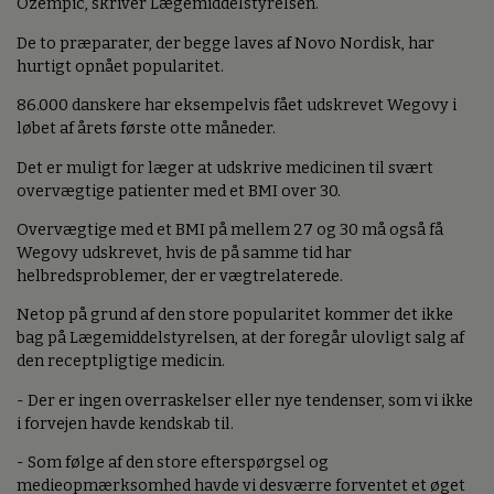
Ozempic, skriver Lægemiddelstyrelsen.
De to præparater, der begge laves af Novo Nordisk, har
hurtigt opnået popularitet.
86.000 danskere har eksempelvis fået udskrevet Wegovy i
løbet af årets første otte måneder.
Det er muligt for læger at udskrive medicinen til svært
overvægtige patienter med et BMI over 30.
Overvægtige med et BMI på mellem 27 og 30 må også få
Wegovy udskrevet, hvis de på samme tid har
helbredsproblemer, der er vægtrelaterede.
Netop på grund af den store popularitet kommer det ikke
bag på Lægemiddelstyrelsen, at der foregår ulovligt salg af
den receptpligtige medicin.
- Der er ingen overraskelser eller nye tendenser, som vi ikke
i forvejen havde kendskab til.
- Som følge af den store efterspørgsel og
medieopmærksomhed havde vi desværre forventet et øget