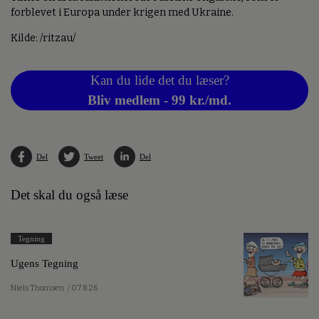
forblevet i Europa under krigen med Ukraine.
Kilde: /ritzau/
Kan du lide det du læser?
Bliv medlem - 99 kr./md.
Del
Tweet
Del
Det skal du også læse
Tegning
Ugens Tegning
Niels Thomsen
/ 07.8.26