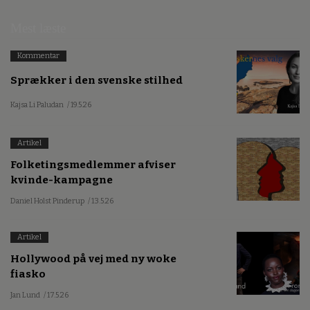
Mest læste
Kommentar
Sprækker i den svenske stilhed
Kajsa Li Paludan
/ 19.5.26
Artikel
Folketingsmedlemmer afviser
kvinde-kampagne
Daniel Holst Pinderup
/ 13.5.26
Artikel
Hollywood på vej med ny woke
fiasko
Jan Lund
/ 17.5.26