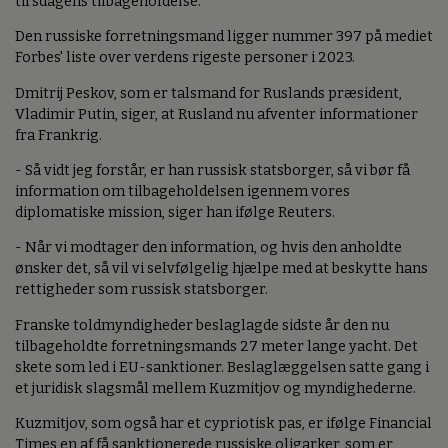
tirsdagens tilbageholdelse.
Den russiske forretningsmand ligger nummer 397 på mediet
Forbes' liste over verdens rigeste personer i 2023.
Dmitrij Peskov, som er talsmand for Ruslands præsident,
Vladimir Putin, siger, at Rusland nu afventer informationer
fra Frankrig.
- Så vidt jeg forstår, er han russisk statsborger, så vi bør få
information om tilbageholdelsen igennem vores
diplomatiske mission, siger han ifølge Reuters.
- Når vi modtager den information, og hvis den anholdte
ønsker det, så vil vi selvfølgelig hjælpe med at beskytte hans
rettigheder som russisk statsborger.
Franske toldmyndigheder beslaglagde sidste år den nu
tilbageholdte forretningsmands 27 meter lange yacht. Det
skete som led i EU-sanktioner. Beslaglæggelsen satte gang i
et juridisk slagsmål mellem Kuzmitjov og myndighederne.
Kuzmitjov, som også har et cypriotisk pas, er ifølge Financial
Times en af få sanktionerede russiske oligarker, som er