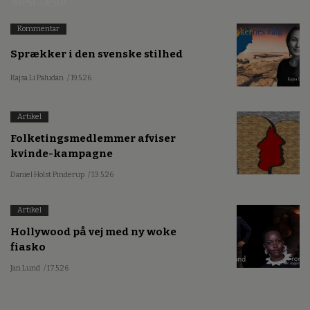
Mest læste
Kommentar
Sprækker i den svenske stilhed
Kajsa Li Paludan
/ 19.5.26
Artikel
Folketingsmedlemmer afviser
kvinde-kampagne
Daniel Holst Pinderup
/ 13.5.26
Artikel
Hollywood på vej med ny woke
fiasko
Jan Lund
/ 17.5.26