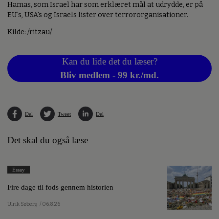
Hamas, som Israel har som erklæret mål at udrydde, er på
EU's, USA's og Israels lister over terrororganisationer.
Kilde: /ritzau/
Kan du lide det du læser?
Bliv medlem - 99 kr./md.
Del
Tweet
Del
Det skal du også læse
Essay
Fire dage til fods gennem historien
Ulrik Søberg
/ 06.8.26