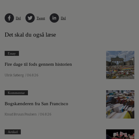
Del
Tweet
Del
Det skal du også læse
Essay
Fire dage til fods gennem historien
Ulrik Søberg
/ 06.8.26
Kommentar
Bogskænderen fra San Francisco
Knud Bruun Poulsen
/ 06.8.26
Artikel