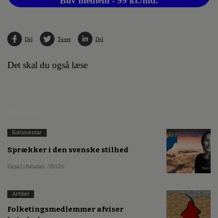
Bliv medlem - 99 kr./md.
Del
Tweet
Del
Det skal du også læse
Mest læste
Kommentar
Sprækker i den svenske stilhed
Kajsa Li Paludan
/ 19.5.26
Artikel
Folketingsmedlemmer afviser