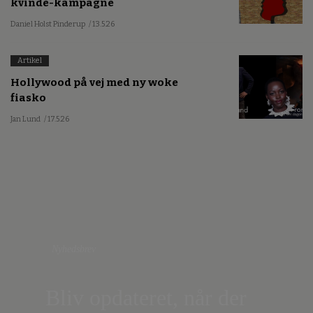
kvinde-kampagne
Daniel Holst Pinderup
/ 13.5.26
Artikel
Hollywood på vej med ny woke
fiasko
Jan Lund
/ 17.5.26
Nyhedsbrev
Bliv opdateret, når der