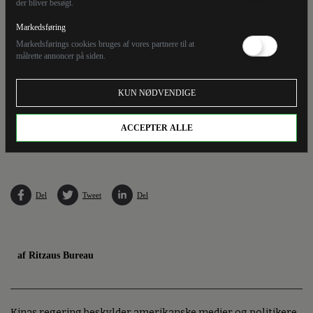
der bliver besøgt.
Markedsføring
Markedsførings cookies bruges af vores partnere til at
målrette annoncer på siden.
KUN NØDVENDIGE
ACCEPTER ALLE
En kinesisk luftballon ses her over Billings i Montana onsdag.
Del
Tweet
Del
af Ritzaus Bureau
Kinas regering beskylder amerikanske medier og politikere