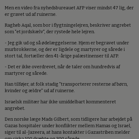
Men en video fra nyhedsbureauet AFP viser mindst 47 lig, der
er gravet ud af ruinerne.
Ragheb Aqal, som bor i flygtningelejren, beskriver angrebet
som "et jordskælv", der rystede hele lejren.
- Jeg gik ud og så ødelæggelserne. Hjem er begravet under
murbrokkerne, og der er ligdele og martyrer og sårede i
stort tal, fortæller den 41-årige palæstinenser til AFP.
- Det er ikke overdrevet, når de taler om hundredvis af
martyrer og sårede.
Han tilføjer, at folk stadig "transporterer resterne af børn,
kvinder og ældre" ud af ruinerne.
Israelsk militær har ikke umiddelbart kommenteret
angrebet.
Den norske læge Mads Gilbert, som tidligere har arbejdet på
Gazas hospitaler under konflikter mellem Hamas og Israel,
siger til al-Jazeera, at hans kontakter i Gazastriben melder
om cirka 100 dræbte og 300 sårede.