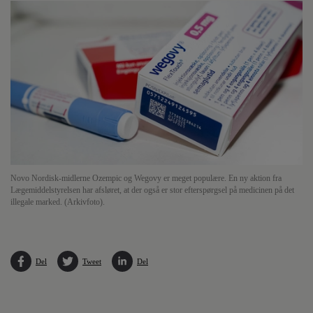
Novo Nordisk-midlerne Ozempic og Wegovy er meget populære. En ny aktion fra
Lægemiddelstyrelsen har afsløret, at der også er stor efterspørgsel på medicinen på det
illegale marked. (Arkivfoto).
Del
Tweet
Del