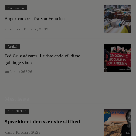
Kommentar
Bogskænderen fra San Francisco
Knud Bruun Poulsen
/ 06.8.26
Artikel
Ted Cruz advarer: I sidste ende vil disse
galninge vinde
Jan Lund
/ 06.8.26
Mest læste
Kommentar
Sprækker i den svenske stilhed
Kajsa Li Paludan
/ 19.5.26