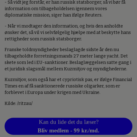
- Så vidt jeg forstår, er han russisk statsborger, så vi bør få
information om tilbageholdelsen igennem vores
diplomatiske mission, siger han ifølge Reuters.
- Når vi modtager den information, og hvis den anholdte
ønsker det, så vil vi selvfølgelig hjælpe med at beskytte hans
rettigheder som russisk statsborger.
Franske toldmyndigheder beslaglagde sidste år den nu
tilbageholdte forretningsmands 27 meter lange yacht. Det
skete som led i EU-sanktioner. Beslaglæggelsen satte gang i
et juridisk slagsmål mellem Kuzmitjov og myndighederne.
Kuzmitjov, som også har et cypriotisk pas, er ifølge Financial
Times en af få sanktionerede russiske oligarker, som er
forblevet i Europa under krigen med Ukraine.
Kilde: /ritzau/
Kan du lide det du læser?
Bliv medlem - 99 kr./md.