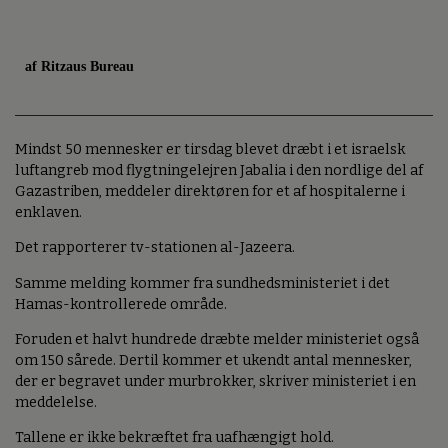
af Ritzaus Bureau
Mindst 50 mennesker er tirsdag blevet dræbt i et israelsk
luftangreb mod flygtningelejren Jabalia i den nordlige del af
Gazastriben, meddeler direktøren for et af hospitalerne i
enklaven.
Det rapporterer tv-stationen al-Jazeera.
Samme melding kommer fra sundhedsministeriet i det
Hamas-kontrollerede område.
Foruden et halvt hundrede dræbte melder ministeriet også
om 150 sårede. Dertil kommer et ukendt antal mennesker,
der er begravet under murbrokker, skriver ministeriet i en
meddelelse.
Tallene er ikke bekræftet fra uafhængigt hold.