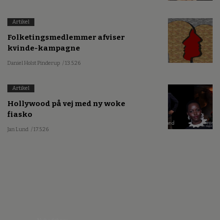
Artikel
Folketingsmedlemmer afviser
kvinde-kampagne
Daniel Holst Pinderup
/ 13.5.26
Artikel
Hollywood på vej med ny woke
fiasko
Jan Lund
/ 17.5.26