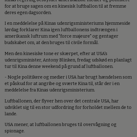
for at bruge sagen om en kinesisk luftballon til at fremme
deres egen dagsorden.
I en meddelelse på Kinas udenrigsministeriums hjemmeside
lørdag forklarer Kina igen luftballonens indtrængen i
amerikansk luftrum med "force majeure" og gentager
budskabet om, at den bruges til civile formål.
Men den kinesiske tone er skærpet, efter at USA's
udenrigsminister, Antony Blinken, fredag udskød en planlagt
tur til Kina denne weekend på grund af luftballonen.
- Nogle politikere og medier i USA har brugt hændelsen som
et påskud for at angribe og sværte Kina til, står der i en
meddelelse fra Kinas udenrigsministerium.
Luftballonen, der flyver hen over det centrale USA, har
udviklet sig til en stor udfordring for forholdet mellem de to
lande.
USA mener, at luftballonen bruges til overvågning og
spionage.