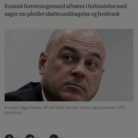
Russisk forretningsmand afhøres i forbindelse med
sager om påstået skatteunddragelse og hvidvask.
Kuzmitjov ligger nummer 397 på Forbes' liste over verdens rigeste personer i 2023.
(Arkivfoto).