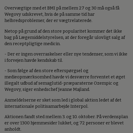
Overvægtige med et BMI på mellem 27 og 30 må også få
Wegovy udskrevet, hvis de på samme tid har
helbredsproblemer, der er vægtrelaterede.
Netop på grund af den store popularitet kommer det ikke
bag på Lægemiddelstyrelsen, at der foregår ulovligt salg af
den receptpligtige medicin.
- Der er ingen overraskelser eller nye tendenser, som vi ikke
i forvejen havde kendskab til.
- Som følge af den store efterspørgsel og
medieopmærksomhed havde vi desværre forventet et øget
illegalt udbud af semaglutid-præparaterne Ozempic og
Wegovy, siger enhedschef Jeanne Majland.
Anmeldelserne er sket som led i global aktion ledet af det
internationale politisamarbejde Interpol.
Aktionen fandt sted mellem 3. og 10. oktober. På verdensplan
er over 1300 hjemmesider lukket, og 72 personer er blevet
anholdt.