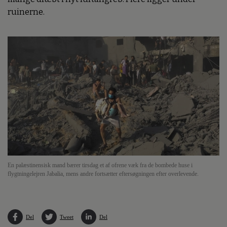
ruinerne.
En palæstinensisk mand bærer tirsdag et af ofrene væk fra de bombede huse i
flygtningelejren Jabalia, mens andre fortsætter eftersøgningen efter overlevende.
Del
Tweet
Del