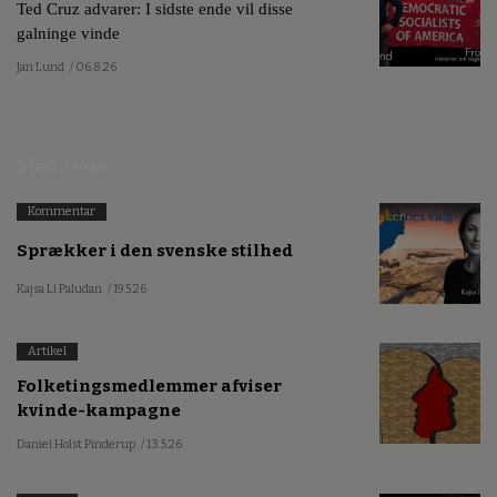
Ted Cruz advarer: I sidste ende vil disse
galninge vinde
Jan Lund
/ 06.8.26
Mest læste
Kommentar
Sprækker i den svenske stilhed
Kajsa Li Paludan
/ 19.5.26
Artikel
Folketingsmedlemmer afviser
kvinde-kampagne
Daniel Holst Pinderup
/ 13.5.26