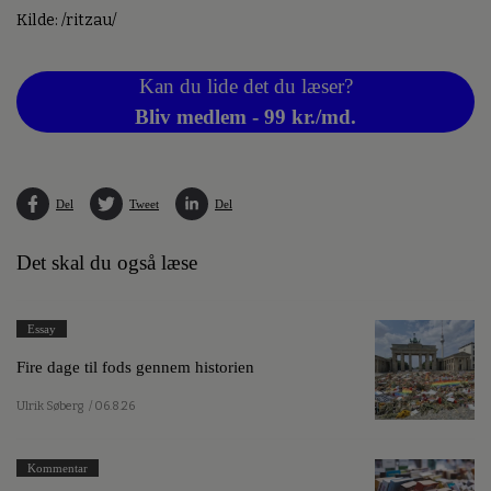
Kilde: /ritzau/
Kan du lide det du læser?
Bliv medlem - 99 kr./md.
Del
Tweet
Del
Det skal du også læse
Essay
Fire dage til fods gennem historien
Ulrik Søberg
/ 06.8.26
Kommentar