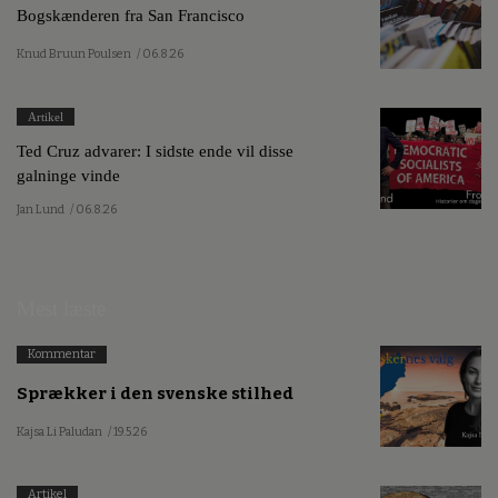
Bogskænderen fra San Francisco
Knud Bruun Poulsen
/ 06.8.26
Artikel
Ted Cruz advarer: I sidste ende vil disse
galninge vinde
Jan Lund
/ 06.8.26
Mest læste
Kommentar
Sprækker i den svenske stilhed
Kajsa Li Paludan
/ 19.5.26
Artikel