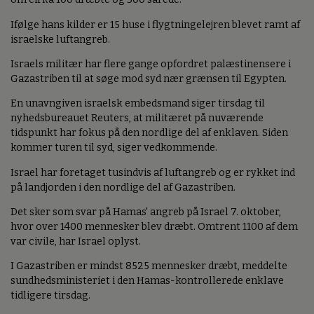
Ifølge hans kilder er 15 huse i flygtningelejren blevet ramt af
israelske luftangreb.
Israels militær har flere gange opfordret palæstinensere i
Gazastriben til at søge mod syd nær grænsen til Egypten.
En unavngiven israelsk embedsmand siger tirsdag til
nyhedsbureauet Reuters, at militæret på nuværende
tidspunkt har fokus på den nordlige del af enklaven. Siden
kommer turen til syd, siger vedkommende.
Israel har foretaget tusindvis af luftangreb og er rykket ind
på landjorden i den nordlige del af Gazastriben.
Det sker som svar på Hamas' angreb på Israel 7. oktober,
hvor over 1400 mennesker blev dræbt. Omtrent 1100 af dem
var civile, har Israel oplyst.
I Gazastriben er mindst 8525 mennesker dræbt, meddelte
sundhedsministeriet i den Hamas-kontrollerede enklave
tidligere tirsdag.