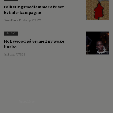
Folketingsmedlemmer afviser
kvinde-kampagne
Daniel Holst Pinderup
/ 13.5.26
Artikel
Hollywood på vej med ny woke
fiasko
Jan Lund
/ 17.5.26
Nyhedsbrev