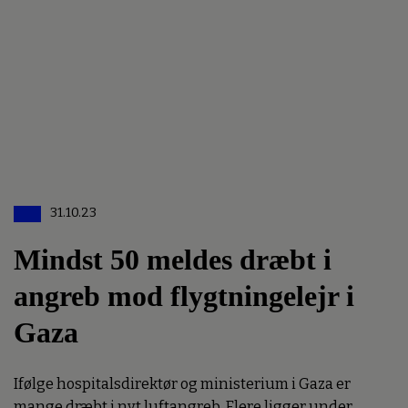
31.10.23
Mindst 50 meldes dræbt i
angreb mod flygtningelejr i
Gaza
Ifølge hospitalsdirektør og ministerium i Gaza er
mange dræbt i nyt luftangreb. Flere ligger under