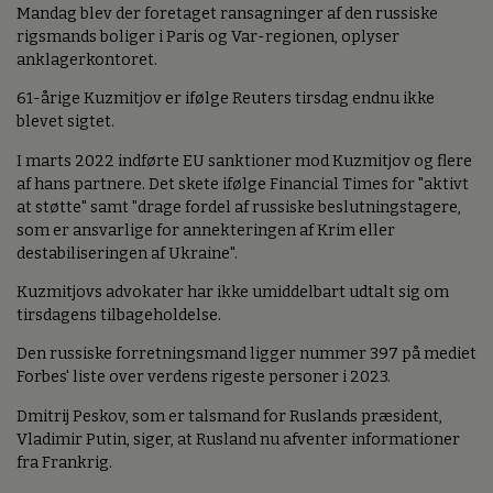
Mandag blev der foretaget ransagninger af den russiske
rigsmands boliger i Paris og Var-regionen, oplyser
anklagerkontoret.
61-årige Kuzmitjov er ifølge Reuters tirsdag endnu ikke
blevet sigtet.
I marts 2022 indførte EU sanktioner mod Kuzmitjov og flere
af hans partnere. Det skete ifølge Financial Times for "aktivt
at støtte" samt "drage fordel af russiske beslutningstagere,
som er ansvarlige for annekteringen af Krim eller
destabiliseringen af Ukraine".
Kuzmitjovs advokater har ikke umiddelbart udtalt sig om
tirsdagens tilbageholdelse.
Den russiske forretningsmand ligger nummer 397 på mediet
Forbes' liste over verdens rigeste personer i 2023.
Dmitrij Peskov, som er talsmand for Ruslands præsident,
Vladimir Putin, siger, at Rusland nu afventer informationer
fra Frankrig.