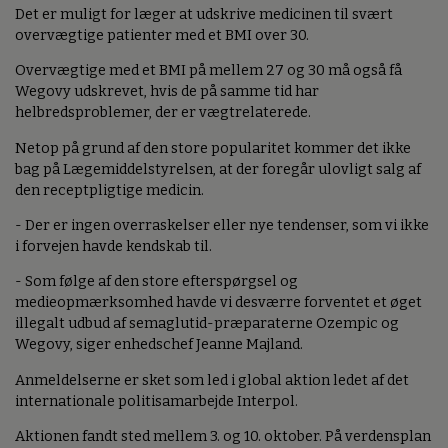
Det er muligt for læger at udskrive medicinen til svært
overvægtige patienter med et BMI over 30.
Overvægtige med et BMI på mellem 27 og 30 må også få
Wegovy udskrevet, hvis de på samme tid har
helbredsproblemer, der er vægtrelaterede.
Netop på grund af den store popularitet kommer det ikke
bag på Lægemiddelstyrelsen, at der foregår ulovligt salg af
den receptpligtige medicin.
- Der er ingen overraskelser eller nye tendenser, som vi ikke
i forvejen havde kendskab til.
- Som følge af den store efterspørgsel og
medieopmærksomhed havde vi desværre forventet et øget
illegalt udbud af semaglutid-præparaterne Ozempic og
Wegovy, siger enhedschef Jeanne Majland.
Anmeldelserne er sket som led i global aktion ledet af det
internationale politisamarbejde Interpol.
Aktionen fandt sted mellem 3. og 10. oktober. På verdensplan