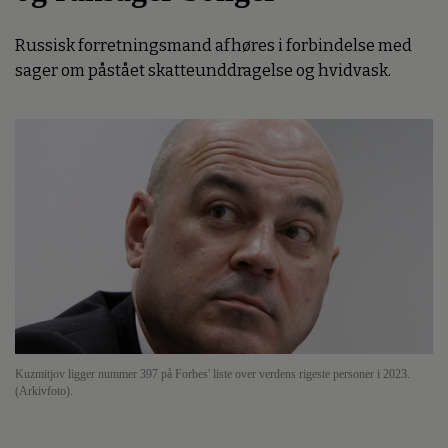
Russisk forretningsmand afhøres i forbindelse med
sager om påstået skatteunddragelse og hvidvask.
Kuzmitjov ligger nummer 397 på Forbes' liste over verdens rigeste personer i 2023.
(Arkivfoto).