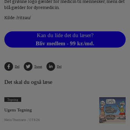
Det grønne logo gælder for medicin til mennesker, mens det
blå gælder for dyremedicin.
Kilde: /ritzau/
Kan du lide det du læser?
Bliv medlem - 99 kr./md.
Del
Tweet
Del
Det skal du også læse
Tegning
Ugens Tegning
Niels Thomsen
/ 07.8.26