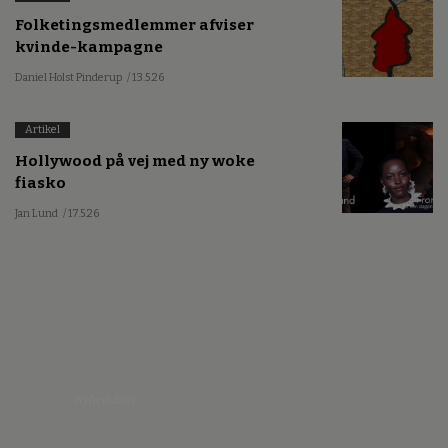
Folketingsmedlemmer afviser
kvinde-kampagne
Daniel Holst Pinderup
/ 13.5.26
Artikel
Hollywood på vej med ny woke
fiasko
Jan Lund
/ 17.5.26
Nyhedsbrev