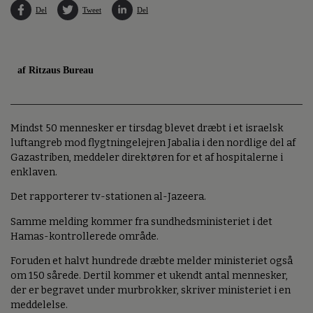
Del
Tweet
Del
af Ritzaus Bureau
Mindst 50 mennesker er tirsdag blevet dræbt i et israelsk
luftangreb mod flygtningelejren Jabalia i den nordlige del af
Gazastriben, meddeler direktøren for et af hospitalerne i
enklaven.
Det rapporterer tv-stationen al-Jazeera.
Samme melding kommer fra sundhedsministeriet i det
Hamas-kontrollerede område.
Foruden et halvt hundrede dræbte melder ministeriet også
om 150 sårede. Dertil kommer et ukendt antal mennesker,
der er begravet under murbrokker, skriver ministeriet i en
meddelelse.