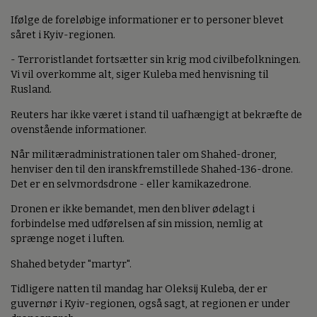
Ifølge de foreløbige informationer er to personer blevet
såret i Kyiv-regionen.
- Terroristlandet fortsætter sin krig mod civilbefolkningen.
Vi vil overkomme alt, siger Kuleba med henvisning til
Rusland.
Reuters har ikke været i stand til uafhængigt at bekræfte de
ovenstående informationer.
Når militæradministrationen taler om Shahed-droner,
henviser den til den iranskfremstillede Shahed-136-drone.
Det er en selvmordsdrone - eller kamikazedrone.
Dronen er ikke bemandet, men den bliver ødelagt i
forbindelse med udførelsen af sin mission, nemlig at
sprænge noget i luften.
Shahed betyder "martyr".
Tidligere natten til mandag har Oleksij Kuleba, der er
guvernør i Kyiv-regionen, også sagt, at regionen er under