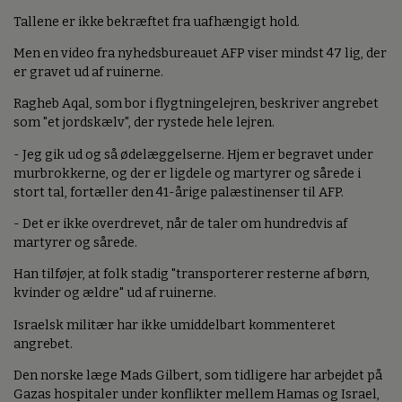
Tallene er ikke bekræftet fra uafhængigt hold.
Men en video fra nyhedsbureauet AFP viser mindst 47 lig, der
er gravet ud af ruinerne.
Ragheb Aqal, som bor i flygtningelejren, beskriver angrebet
som "et jordskælv", der rystede hele lejren.
- Jeg gik ud og så ødelæggelserne. Hjem er begravet under
murbrokkerne, og der er ligdele og martyrer og sårede i
stort tal, fortæller den 41-årige palæstinenser til AFP.
- Det er ikke overdrevet, når de taler om hundredvis af
martyrer og sårede.
Han tilføjer, at folk stadig "transporterer resterne af børn,
kvinder og ældre" ud af ruinerne.
Israelsk militær har ikke umiddelbart kommenteret
angrebet.
Den norske læge Mads Gilbert, som tidligere har arbejdet på
Gazas hospitaler under konflikter mellem Hamas og Israel,