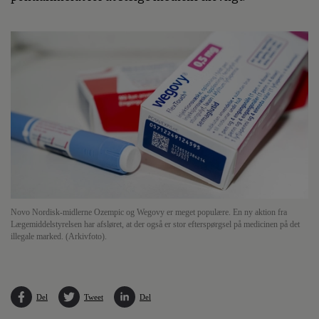
Novo Nordisk-midlerne Ozempic og Wegovy er meget populære. En ny aktion fra
Lægemiddelstyrelsen har afsløret, at der også er stor efterspørgsel på medicinen på det
illegale marked. (Arkivfoto).
Del
Tweet
Del