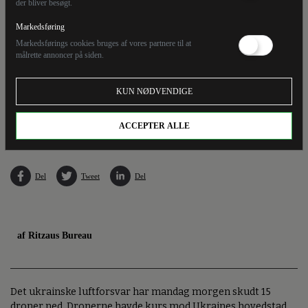
der bliver besøgt.
Markedsføring
Markedsførings cookies bruges af vores partnere til at
målrette annoncer på siden.
KUN NØDVENDIGE
Angreb mod Kyiv fredag førte til strømafbrydelser. Billedet er fra lørdag, hvor dele af
hovedstaden fortsat var uden strøm.
ACCEPTER ALLE
Del
Tweet
Del
af Ritzaus Bureau
Det ukrainske luftforsvar har mandag morgen skudt 15
droner ned. Dronerne havde kurs mod Ukraines hovedstad,