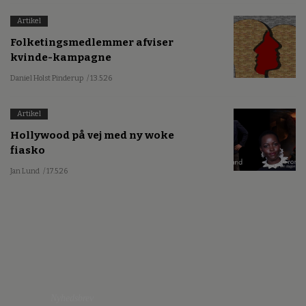
Artikel
Folketingsmedlemmer afviser
kvinde-kampagne
Daniel Holst Pinderup
/ 13.5.26
Artikel
Hollywood på vej med ny woke
fiasko
Jan Lund
/ 17.5.26
Nyhedsbrev