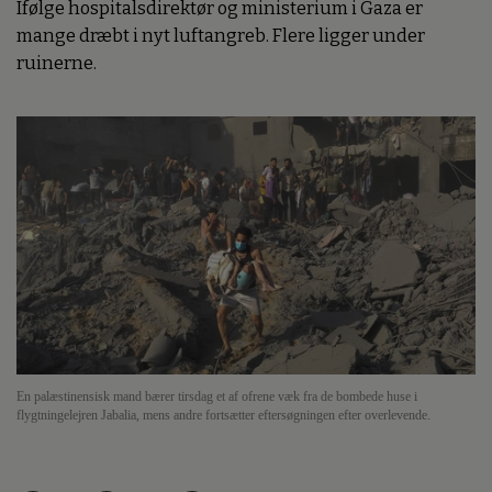
Ifølge hospitalsdirektør og ministerium i Gaza er
mange dræbt i nyt luftangreb. Flere ligger under
ruinerne.
En palæstinensisk mand bærer tirsdag et af ofrene væk fra de bombede huse i
flygtningelejren Jabalia, mens andre fortsætter eftersøgningen efter overlevende.