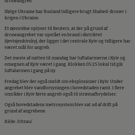
droneangreb.
Ifølge Ukraine har Rusland tidligere brugt Shahed-droner i
krigen i Ukraine.
Et øjenvidne oplyser til Reuters, at der på grund af
droneangrebet var opstået en brand i distriktet
Sjevtsjenkivskyj, der ligger i det centrale Kyiv og tidligere har
været mål for angreb.
Det meste af natten til mandag har luftalarmerne i Kyiv og
omegnen af Kyiv været i gang. Klokken 05.25 lokal tid gik
luftalarmen i gang på ny.
Fredag blev der også meldt om eksplosioner i Kyiv. Under
angrebet blev vandforsyningen i hovedstaden ramt. I flere
områder i Kyiv førte angreb også til strømafbrydelser.
Også hovedstadens metrosystem blev sat ud af drift på
grund af angrebene.
Kilde: /ritzau/