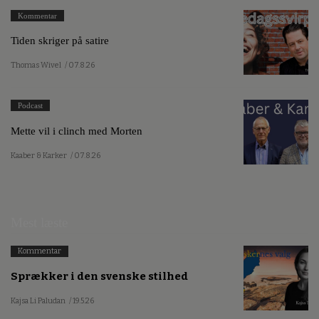
Kommentar
Tiden skriger på satire
Thomas Wivel
/ 07.8.26
Podcast
Mette vil i clinch med Morten
Kaaber & Karker
/ 07.8.26
Mest læste
Kommentar
Sprækker i den svenske stilhed
Kajsa Li Paludan
/ 19.5.26