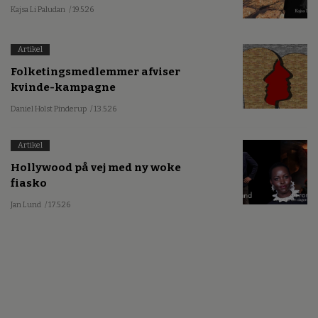
Kajsa Li Paludan
/ 19.5.26
Artikel
Folketingsmedlemmer afviser
kvinde-kampagne
Daniel Holst Pinderup
/ 13.5.26
Artikel
Hollywood på vej med ny woke
fiasko
Jan Lund
/ 17.5.26