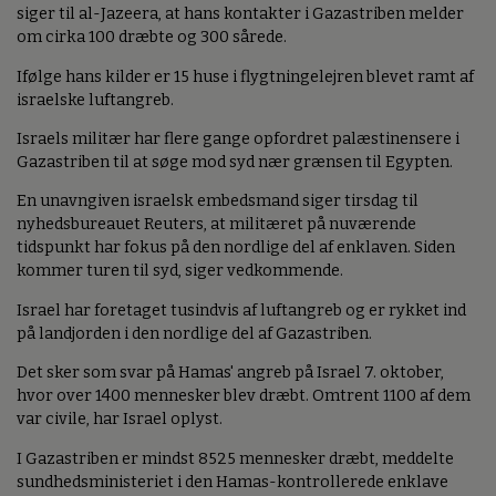
siger til al-Jazeera, at hans kontakter i Gazastriben melder
om cirka 100 dræbte og 300 sårede.
Ifølge hans kilder er 15 huse i flygtningelejren blevet ramt af
israelske luftangreb.
Israels militær har flere gange opfordret palæstinensere i
Gazastriben til at søge mod syd nær grænsen til Egypten.
En unavngiven israelsk embedsmand siger tirsdag til
nyhedsbureauet Reuters, at militæret på nuværende
tidspunkt har fokus på den nordlige del af enklaven. Siden
kommer turen til syd, siger vedkommende.
Israel har foretaget tusindvis af luftangreb og er rykket ind
på landjorden i den nordlige del af Gazastriben.
Det sker som svar på Hamas' angreb på Israel 7. oktober,
hvor over 1400 mennesker blev dræbt. Omtrent 1100 af dem
var civile, har Israel oplyst.
I Gazastriben er mindst 8525 mennesker dræbt, meddelte
sundhedsministeriet i den Hamas-kontrollerede enklave