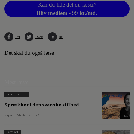
Kan du lide det du læser?
Bliv medlem - 99 kr./md.
Del
Tweet
Del
Det skal du også læse
Mest læste
Kommentar
Sprækker i den svenske stilhed
Kajsa Li Paludan
/ 19.5.26
Artikel