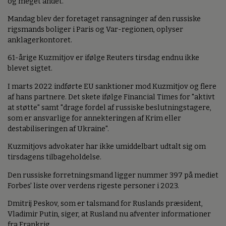
og meget andet.
Mandag blev der foretaget ransagninger af den russiske
rigsmands boliger i Paris og Var-regionen, oplyser
anklagerkontoret.
61-årige Kuzmitjov er ifølge Reuters tirsdag endnu ikke
blevet sigtet.
I marts 2022 indførte EU sanktioner mod Kuzmitjov og flere
af hans partnere. Det skete ifølge Financial Times for "aktivt
at støtte" samt "drage fordel af russiske beslutningstagere,
som er ansvarlige for annekteringen af Krim eller
destabiliseringen af Ukraine".
Kuzmitjovs advokater har ikke umiddelbart udtalt sig om
tirsdagens tilbageholdelse.
Den russiske forretningsmand ligger nummer 397 på mediet
Forbes' liste over verdens rigeste personer i 2023.
Dmitrij Peskov, som er talsmand for Ruslands præsident,
Vladimir Putin, siger, at Rusland nu afventer informationer
fra Frankrig.