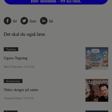
Bliv medlem - 99 kr./md.
Del
Tweet
Del
Det skal du også læse
Tegning
Ugens Tegning
Niels Thomsen
/ 07.8.26
Kommentar
Tiden skriger på satire
Thomas Wivel
/ 07.8.26