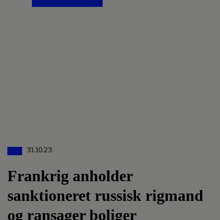
31.10.23
Frankrig anholder
sanktioneret russisk rigmand
og ransager boliger