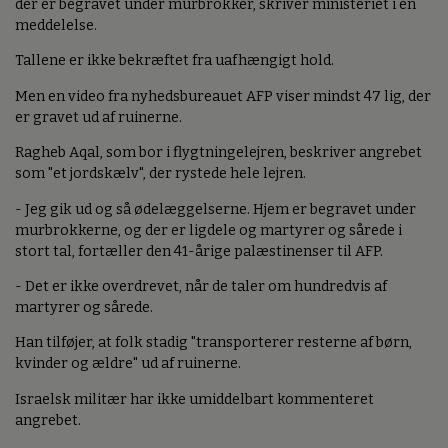
der er begravet under murbrokker, skriver ministeriet i en
meddelelse.
Tallene er ikke bekræftet fra uafhængigt hold.
Men en video fra nyhedsbureauet AFP viser mindst 47 lig, der
er gravet ud af ruinerne.
Ragheb Aqal, som bor i flygtningelejren, beskriver angrebet
som "et jordskælv", der rystede hele lejren.
- Jeg gik ud og så ødelæggelserne. Hjem er begravet under
murbrokkerne, og der er ligdele og martyrer og sårede i
stort tal, fortæller den 41-årige palæstinenser til AFP.
- Det er ikke overdrevet, når de taler om hundredvis af
martyrer og sårede.
Han tilføjer, at folk stadig "transporterer resterne af børn,
kvinder og ældre" ud af ruinerne.
Israelsk militær har ikke umiddelbart kommenteret
angrebet.