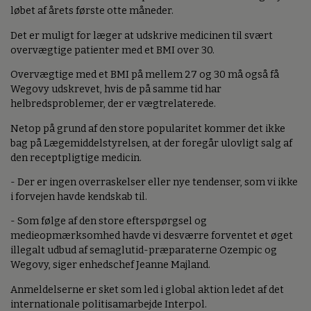
løbet af årets første otte måneder.
Det er muligt for læger at udskrive medicinen til svært
overvægtige patienter med et BMI over 30.
Overvægtige med et BMI på mellem 27 og 30 må også få
Wegovy udskrevet, hvis de på samme tid har
helbredsproblemer, der er vægtrelaterede.
Netop på grund af den store popularitet kommer det ikke
bag på Lægemiddelstyrelsen, at der foregår ulovligt salg af
den receptpligtige medicin.
- Der er ingen overraskelser eller nye tendenser, som vi ikke
i forvejen havde kendskab til.
- Som følge af den store efterspørgsel og
medieopmærksomhed havde vi desværre forventet et øget
illegalt udbud af semaglutid-præparaterne Ozempic og
Wegovy, siger enhedschef Jeanne Majland.
Anmeldelserne er sket som led i global aktion ledet af det
internationale politisamarbejde Interpol.