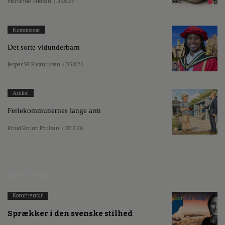
Marianne Stidsen
/ 05.8.26
Kommentar
Det sorte vidunderbarn
Jesper W. Rasmussen
/ 05.8.26
Artikel
Feriekommunernes lange arm
Knud Bruun Poulsen
/ 02.8.26
Mest læste
Kommentar
Sprækker i den svenske stilhed