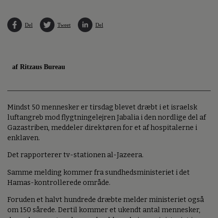
Del
Tweet
Del
af Ritzaus Bureau
Mindst 50 mennesker er tirsdag blevet dræbt i et israelsk
luftangreb mod flygtningelejren Jabalia i den nordlige del af
Gazastriben, meddeler direktøren for et af hospitalerne i
enklaven.
Det rapporterer tv-stationen al-Jazeera.
Samme melding kommer fra sundhedsministeriet i det
Hamas-kontrollerede område.
Foruden et halvt hundrede dræbte melder ministeriet også
om 150 sårede. Dertil kommer et ukendt antal mennesker,