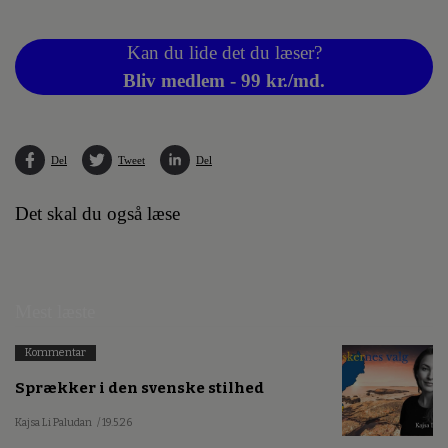
Kan du lide det du læser?
Bliv medlem - 99 kr./md.
Del
Tweet
Del
Det skal du også læse
Mest læste
Kommentar
Sprækker i den svenske stilhed
Kajsa Li Paludan
/ 19.5.26