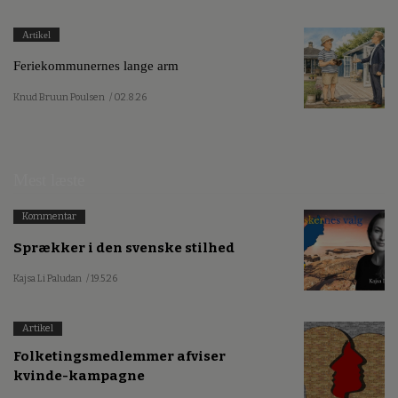
Artikel
Feriekommunernes lange arm
Knud Bruun Poulsen
/ 02.8.26
Mest læste
Kommentar
Sprækker i den svenske stilhed
Kajsa Li Paludan
/ 19.5.26
Artikel
Folketingsmedlemmer afviser
kvinde-kampagne