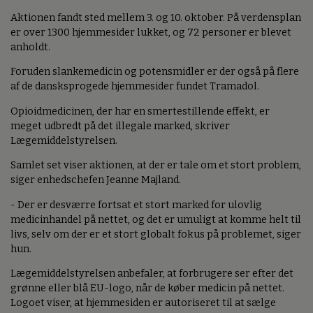
Aktionen fandt sted mellem 3. og 10. oktober. På verdensplan
er over 1300 hjemmesider lukket, og 72 personer er blevet
anholdt.
Foruden slankemedicin og potensmidler er der også på flere
af de dansksprogede hjemmesider fundet Tramadol.
Opioidmedicinen, der har en smertestillende effekt, er
meget udbredt på det illegale marked, skriver
Lægemiddelstyrelsen.
Samlet set viser aktionen, at der er tale om et stort problem,
siger enhedschefen Jeanne Majland.
- Der er desværre fortsat et stort marked for ulovlig
medicinhandel på nettet, og det er umuligt at komme helt til
livs, selv om der er et stort globalt fokus på problemet, siger
hun.
Lægemiddelstyrelsen anbefaler, at forbrugere ser efter det
grønne eller blå EU-logo, når de køber medicin på nettet.
Logoet viser, at hjemmesiden er autoriseret til at sælge