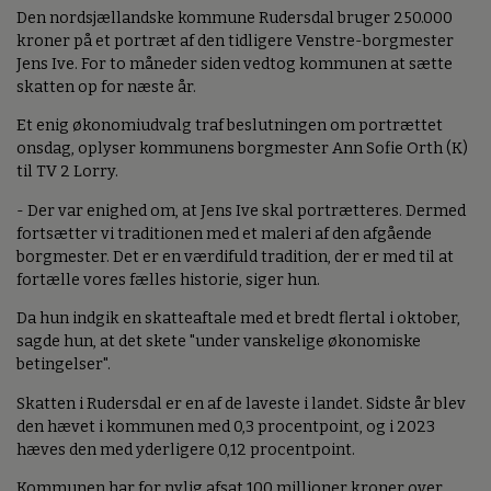
Den nordsjællandske kommune Rudersdal bruger 250.000
kroner på et portræt af den tidligere Venstre-borgmester
Jens Ive. For to måneder siden vedtog kommunen at sætte
skatten op for næste år.
Et enig økonomiudvalg traf beslutningen om portrættet
onsdag, oplyser kommunens borgmester Ann Sofie Orth (K)
til TV 2 Lorry.
- Der var enighed om, at Jens Ive skal portrætteres. Dermed
fortsætter vi traditionen med et maleri af den afgående
borgmester. Det er en værdifuld tradition, der er med til at
fortælle vores fælles historie, siger hun.
Da hun indgik en skatteaftale med et bredt flertal i oktober,
sagde hun, at det skete "under vanskelige økonomiske
betingelser".
Skatten i Rudersdal er en af de laveste i landet. Sidste år blev
den hævet i kommunen med 0,3 procentpoint, og i 2023
hæves den med yderligere 0,12 procentpoint.
Kommunen har for nylig afsat 100 millioner kroner over