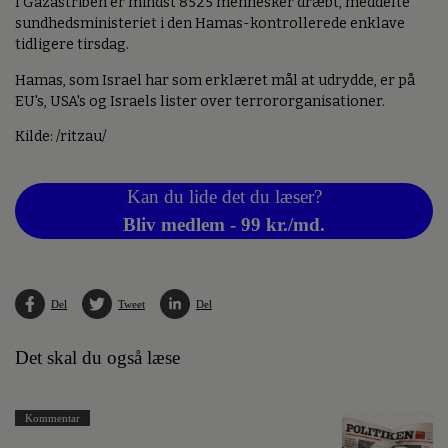
I Gazastriben er mindst 8525 mennesker dræbt, meddelte
sundhedsministeriet i den Hamas-kontrollerede enklave
tidligere tirsdag.
Hamas, som Israel har som erklæret mål at udrydde, er på
EU's, USA's og Israels lister over terrororganisationer.
Kilde: /ritzau/
Kan du lide det du læser?
Bliv medlem - 99 kr./md.
Del
Tweet
Del
Det skal du også læse
Kommentar