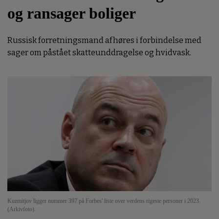
og ransager boliger
Russisk forretningsmand afhøres i forbindelse med
sager om påstået skatteunddragelse og hvidvask.
Kuzmitjov ligger nummer 397 på Forbes' liste over verdens rigeste personer i 2023.
(Arkivfoto).