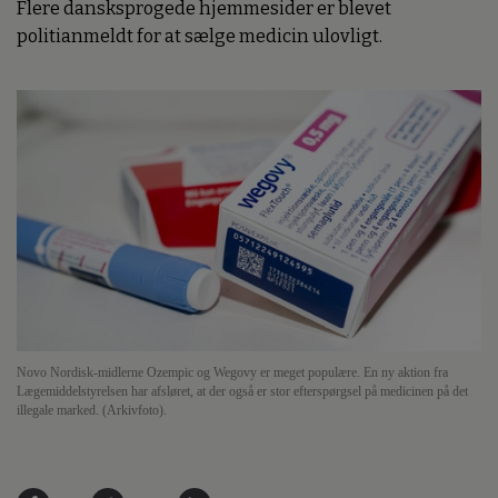
Flere dansksprogede hjemmesider er blevet
politianmeldt for at sælge medicin ulovligt.
Novo Nordisk-midlerne Ozempic og Wegovy er meget populære. En ny aktion fra
Lægemiddelstyrelsen har afsløret, at der også er stor efterspørgsel på medicinen på det
illegale marked. (Arkivfoto).