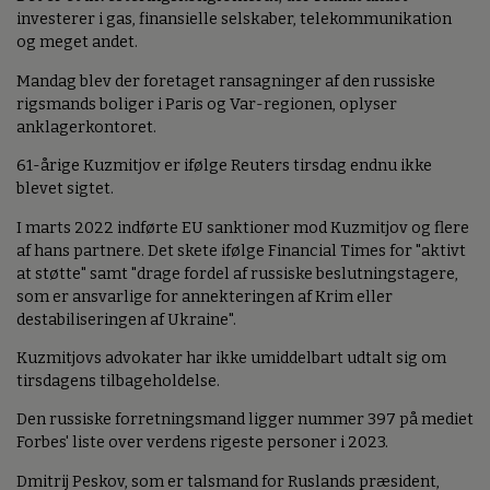
investerer i gas, finansielle selskaber, telekommunikation
og meget andet.
Mandag blev der foretaget ransagninger af den russiske
rigsmands boliger i Paris og Var-regionen, oplyser
anklagerkontoret.
61-årige Kuzmitjov er ifølge Reuters tirsdag endnu ikke
blevet sigtet.
I marts 2022 indførte EU sanktioner mod Kuzmitjov og flere
af hans partnere. Det skete ifølge Financial Times for "aktivt
at støtte" samt "drage fordel af russiske beslutningstagere,
som er ansvarlige for annekteringen af Krim eller
destabiliseringen af Ukraine".
Kuzmitjovs advokater har ikke umiddelbart udtalt sig om
tirsdagens tilbageholdelse.
Den russiske forretningsmand ligger nummer 397 på mediet
Forbes' liste over verdens rigeste personer i 2023.
Dmitrij Peskov, som er talsmand for Ruslands præsident,