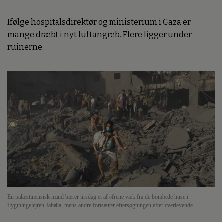
Ifølge hospitalsdirektør og ministerium i Gaza er
mange dræbt i nyt luftangreb. Flere ligger under
ruinerne.
En palæstinensisk mand bærer tirsdag et af ofrene væk fra de bombede huse i
flygtningelejren Jabalia, mens andre fortsætter eftersøgningen efter overlevende.