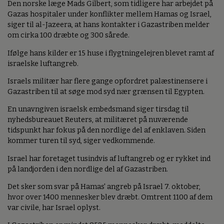
Den norske læge Mads Gilbert, som tidligere har arbejdet på
Gazas hospitaler under konflikter mellem Hamas og Israel,
siger til al-Jazeera, at hans kontakter i Gazastriben melder
om cirka 100 dræbte og 300 sårede.
Ifølge hans kilder er 15 huse i flygtningelejren blevet ramt af
israelske luftangreb.
Israels militær har flere gange opfordret palæstinensere i
Gazastriben til at søge mod syd nær grænsen til Egypten.
En unavngiven israelsk embedsmand siger tirsdag til
nyhedsbureauet Reuters, at militæret på nuværende
tidspunkt har fokus på den nordlige del af enklaven. Siden
kommer turen til syd, siger vedkommende.
Israel har foretaget tusindvis af luftangreb og er rykket ind
på landjorden i den nordlige del af Gazastriben.
Det sker som svar på Hamas' angreb på Israel 7. oktober,
hvor over 1400 mennesker blev dræbt. Omtrent 1100 af dem
var civile, har Israel oplyst.