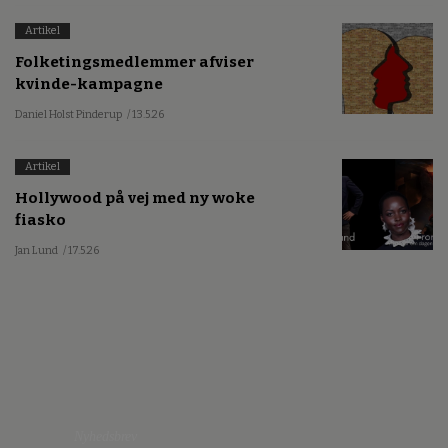
Artikel
Folketingsmedlemmer afviser
kvinde-kampagne
Daniel Holst Pinderup
/ 13.5.26
Artikel
Hollywood på vej med ny woke
fiasko
Jan Lund
/ 17.5.26
Nyhedsbrev