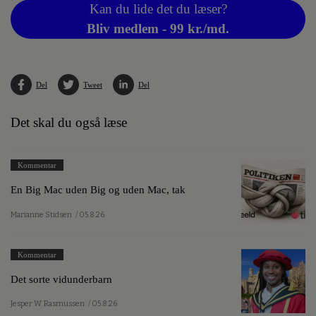
Kan du lide det du læser?
Bliv medlem - 99 kr./md.
Del
Tweet
Del
Det skal du også læse
Kommentar
En Big Mac uden Big og uden Mac, tak
Marianne Stidsen
/ 05.8.26
Kommentar
Det sorte vidunderbarn
Jesper W. Rasmussen
/ 05.8.26