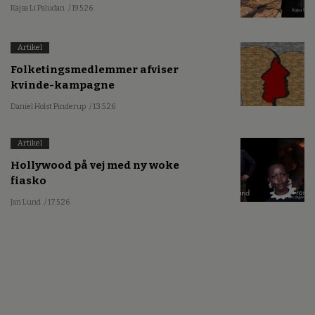
Kajsa Li Paludan
/ 19.5.26
Artikel
Folketingsmedlemmer afviser
kvinde-kampagne
Daniel Holst Pinderup
/ 13.5.26
Artikel
Hollywood på vej med ny woke
fiasko
Jan Lund
/ 17.5.26