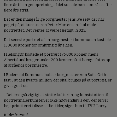
flere år til en genopretning af det sociale børneområde efter
flere års strid.
Det er den mangeårige borgmester Jens Ive selv, der har
peget på, at kunstneren Peter Martensen skal male
portrættet. Det ventes at være færdigt i 2023.
Det seneste portræt af en borgmester i kommunen kostede
150.000 kroner for omkring ti år siden.
I Helsingør kostede et portræt 175.000 kroner, mens
Albertslund bruger under 200 kroner på at hænge fotos op
af afgående borgmestre.
I Rudersdal Kommune holder borgmester Ann Sofie Orth
fast i, at den kvarte million, der skal bruges på et portræt, er
givet godt ud.
- Det er også vigtigt at støtte kulturen, og kunststøtten til
portrætmalerkunsten er ikke nødvendigvis den, der bliver
højt prioriteret i disse selfie-tider, siger hun til TV 2 Lorry.
Kilde: /ritzau/