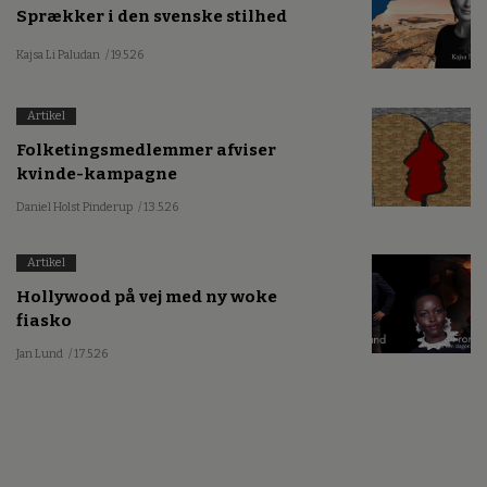
Sprækker i den svenske stilhed
Kajsa Li Paludan
/ 19.5.26
Artikel
Folketingsmedlemmer afviser
kvinde-kampagne
Daniel Holst Pinderup
/ 13.5.26
Artikel
Hollywood på vej med ny woke
fiasko
Jan Lund
/ 17.5.26