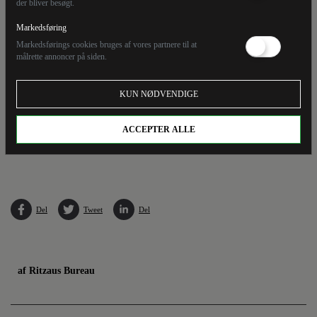
der bliver besøgt.
Markedsføring
Markedsførings cookies bruges af vores partnere til at
målrette annoncer på siden.
KUN NØDVENDIGE
ACCEPTER ALLE
Rudersdal Kommune bruger kvart million på at portrættere den afgåede borgmester Jens
Ive (V).
Del
Tweet
Del
af Ritzaus Bureau