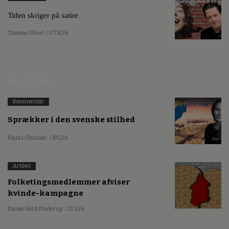
Tiden skriger på satire
Thomas Wivel
/ 07.8.26
Mest læste
Kommentar
Sprækker i den svenske stilhed
Kajsa Li Paludan
/ 19.5.26
Artikel
Folketingsmedlemmer afviser
kvinde-kampagne
Daniel Holst Pinderup
/ 13.5.26