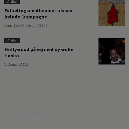
Artikel
Folketingsmedlemmer afviser
kvinde-kampagne
Daniel Holst Pinderup
/ 13.5.26
Artikel
Hollywood på vej med ny woke
fiasko
Jan Lund
/ 17.5.26
Nyhedsbrev