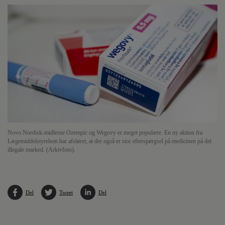
Novo Nordisk-midlerne Ozempic og Wegovy er meget populære. En ny aktion fra
Lægemiddelstyrelsen har afsløret, at der også er stor efterspørgsel på medicinen på det
illegale marked. (Arkivfoto).
Del
Tweet
Del