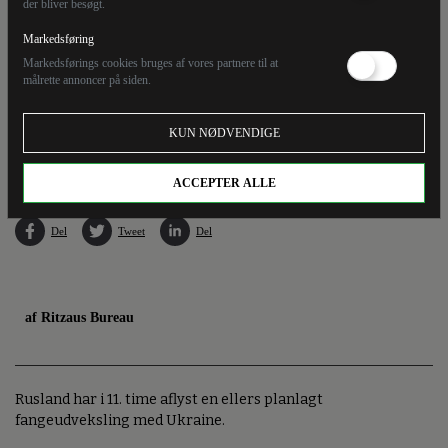
der bliver besøgt.
Markedsføring
Markedsførings cookies bruges af vores partnere til at
målrette annoncer på siden.
Den russiske menneskerettighedskommissær Tatjana Moskalkóva hævder, at russiske
KUN NØDVENDIGE
krigsfanger bliver tortureret og afpresset i Ukraines varetægt. (Arkivfoto).
ACCEPTER ALLE
Del
Tweet
Del
af Ritzaus Bureau
Rusland har i 11. time aflyst en ellers planlagt
fangeudveksling med Ukraine.