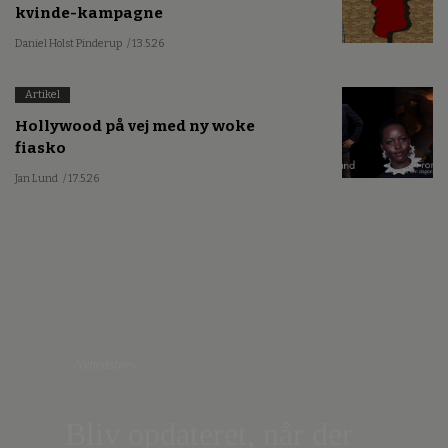
kvinde-kampagne
Daniel Holst Pinderup
/ 13.5.26
Artikel
Hollywood på vej med ny woke
fiasko
Jan Lund
/ 17.5.26
Nyhedsbrev
Bliv opdateret, når der