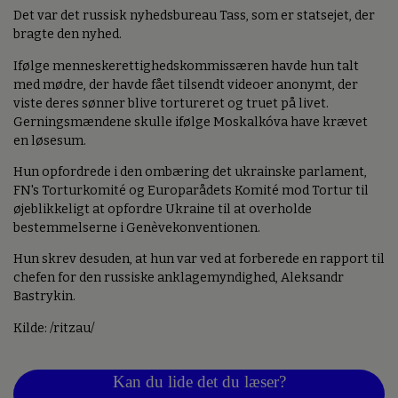
Det var det russisk nyhedsbureau Tass, som er statsejet, der
bragte den nyhed.
Ifølge menneskerettighedskommissæren havde hun talt
med mødre, der havde fået tilsendt videoer anonymt, der
viste deres sønner blive tortureret og truet på livet.
Gerningsmændene skulle ifølge Moskalkóva have krævet
en løsesum.
Hun opfordrede i den ombæring det ukrainske parlament,
FN's Torturkomité og Europarådets Komité mod Tortur til
øjeblikkeligt at opfordre Ukraine til at overholde
bestemmelserne i Genèvekonventionen.
Hun skrev desuden, at hun var ved at forberede en rapport til
chefen for den russiske anklagemyndighed, Aleksandr
Bastrykin.
Kilde: /ritzau/
Kan du lide det du læser?