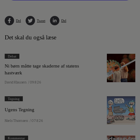
Del
Tweet
Del
Det skal du også læse
Debat
Ni børn måtte tage skaderne af statens
hastværk
David Klausen
/ 09.8.26
Tegning
Ugens Tegning
Niels Thomsen
/ 07.8.26
Kommentar