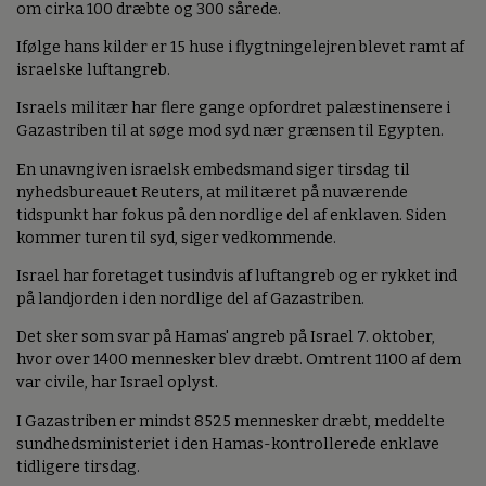
om cirka 100 dræbte og 300 sårede.
Ifølge hans kilder er 15 huse i flygtningelejren blevet ramt af
israelske luftangreb.
Israels militær har flere gange opfordret palæstinensere i
Gazastriben til at søge mod syd nær grænsen til Egypten.
En unavngiven israelsk embedsmand siger tirsdag til
nyhedsbureauet Reuters, at militæret på nuværende
tidspunkt har fokus på den nordlige del af enklaven. Siden
kommer turen til syd, siger vedkommende.
Israel har foretaget tusindvis af luftangreb og er rykket ind
på landjorden i den nordlige del af Gazastriben.
Det sker som svar på Hamas' angreb på Israel 7. oktober,
hvor over 1400 mennesker blev dræbt. Omtrent 1100 af dem
var civile, har Israel oplyst.
I Gazastriben er mindst 8525 mennesker dræbt, meddelte
sundhedsministeriet i den Hamas-kontrollerede enklave
tidligere tirsdag.