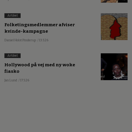
Artikel
Folketingsmedlemmer afviser
kvinde-kampagne
Daniel Holst Pinderup
/ 13.5.26
Artikel
Hollywood på vej med ny woke
fiasko
Jan Lund
/ 17.5.26