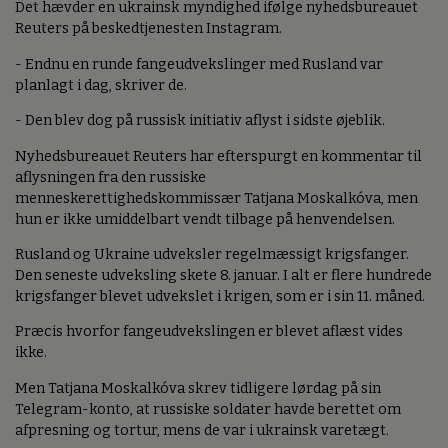
Det hævder en ukrainsk myndighed ifølge nyhedsbureauet
Reuters på beskedtjenesten Instagram.
- Endnu en runde fangeudvekslinger med Rusland var
planlagt i dag, skriver de.
- Den blev dog på russisk initiativ aflyst i sidste øjeblik.
Nyhedsbureauet Reuters har efterspurgt en kommentar til
aflysningen fra den russiske
menneskerettighedskommissær Tatjana Moskalkóva, men
hun er ikke umiddelbart vendt tilbage på henvendelsen.
Rusland og Ukraine udveksler regelmæssigt krigsfanger.
Den seneste udveksling skete 8. januar. I alt er flere hundrede
krigsfanger blevet udvekslet i krigen, som er i sin 11. måned.
Præcis hvorfor fangeudvekslingen er blevet aflæst vides
ikke.
Men Tatjana Moskalkóva skrev tidligere lørdag på sin
Telegram-konto, at russiske soldater havde berettet om
afpresning og tortur, mens de var i ukrainsk varetægt.