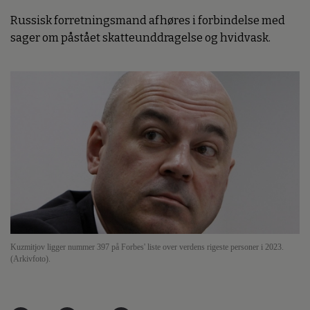
Russisk forretningsmand afhøres i forbindelse med
sager om påstået skatteunddragelse og hvidvask.
Kuzmitjov ligger nummer 397 på Forbes' liste over verdens rigeste personer i 2023.
(Arkivfoto).