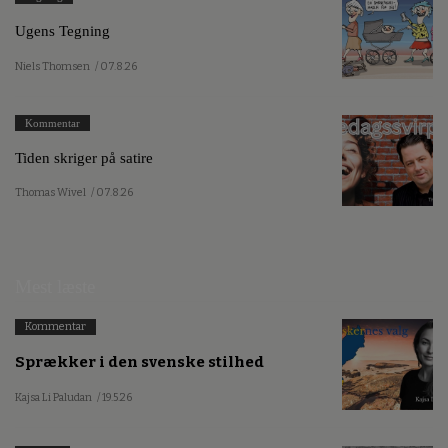
Ugens Tegning
Niels Thomsen
/ 07.8.26
Kommentar
Tiden skriger på satire
Thomas Wivel
/ 07.8.26
Mest læste
Kommentar
Sprækker i den svenske stilhed
Kajsa Li Paludan
/ 19.5.26