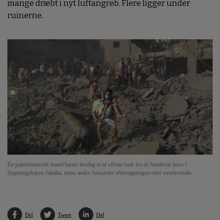
mange dræbt i nyt luftangreb. Flere ligger under
ruinerne.
En palæstinensisk mand bærer tirsdag et af ofrene væk fra de bombede huse i
flygtningelejren Jabalia, mens andre fortsætter eftersøgningen efter overlevende.
Del
Tweet
Del