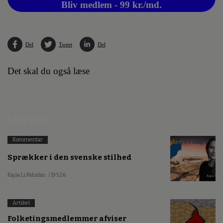
Bliv medlem - 99 kr./md.
Del
Tweet
Del
Det skal du også læse
Mest læste
Kommentar
Sprækker i den svenske stilhed
Kajsa Li Paludan
/ 19.5.26
Artikel
Folketingsmedlemmer afviser