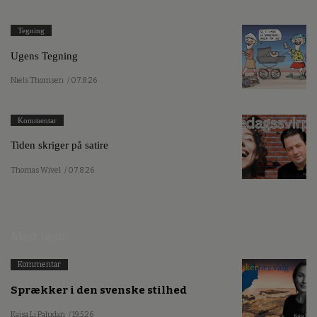
Tegning
Ugens Tegning
Niels Thomsen
/ 07.8.26
Kommentar
Tiden skriger på satire
Thomas Wivel
/ 07.8.26
Mest læste
Kommentar
Sprækker i den svenske stilhed
Kajsa Li Paludan
/ 19.5.26