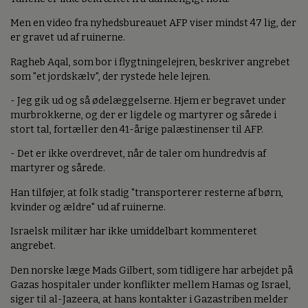
Men en video fra nyhedsbureauet AFP viser mindst 47 lig, der
er gravet ud af ruinerne.
Ragheb Aqal, som bor i flygtningelejren, beskriver angrebet
som "et jordskælv", der rystede hele lejren.
- Jeg gik ud og så ødelæggelserne. Hjem er begravet under
murbrokkerne, og der er ligdele og martyrer og sårede i
stort tal, fortæller den 41-årige palæstinenser til AFP.
- Det er ikke overdrevet, når de taler om hundredvis af
martyrer og sårede.
Han tilføjer, at folk stadig "transporterer resterne af børn,
kvinder og ældre" ud af ruinerne.
Israelsk militær har ikke umiddelbart kommenteret
angrebet.
Den norske læge Mads Gilbert, som tidligere har arbejdet på
Gazas hospitaler under konflikter mellem Hamas og Israel,
siger til al-Jazeera, at hans kontakter i Gazastriben melder