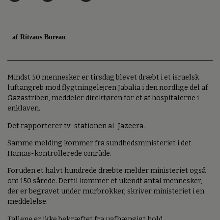
af Ritzaus Bureau
Mindst 50 mennesker er tirsdag blevet dræbt i et israelsk
luftangreb mod flygtningelejren Jabalia i den nordlige del af
Gazastriben, meddeler direktøren for et af hospitalerne i
enklaven.
Det rapporterer tv-stationen al-Jazeera.
Samme melding kommer fra sundhedsministeriet i det
Hamas-kontrollerede område.
Foruden et halvt hundrede dræbte melder ministeriet også
om 150 sårede. Dertil kommer et ukendt antal mennesker,
der er begravet under murbrokker, skriver ministeriet i en
meddelelse.
Tallene er ikke bekræftet fra uafhængigt hold.