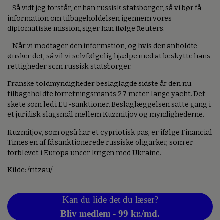
- Så vidt jeg forstår, er han russisk statsborger, så vi bør få
information om tilbageholdelsen igennem vores
diplomatiske mission, siger han ifølge Reuters.
- Når vi modtager den information, og hvis den anholdte
ønsker det, så vil vi selvfølgelig hjælpe med at beskytte hans
rettigheder som russisk statsborger.
Franske toldmyndigheder beslaglagde sidste år den nu
tilbageholdte forretningsmands 27 meter lange yacht. Det
skete som led i EU-sanktioner. Beslaglæggelsen satte gang i
et juridisk slagsmål mellem Kuzmitjov og myndighederne.
Kuzmitjov, som også har et cypriotisk pas, er ifølge Financial
Times en af få sanktionerede russiske oligarker, som er
forblevet i Europa under krigen med Ukraine.
Kilde: /ritzau/
Kan du lide det du læser?
Bliv medlem - 99 kr./md.