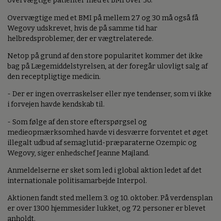
overvægtige patienter med et BMI over 30.
Overvægtige med et BMI på mellem 27 og 30 må også få
Wegovy udskrevet, hvis de på samme tid har
helbredsproblemer, der er vægtrelaterede.
Netop på grund af den store popularitet kommer det ikke
bag på Lægemiddelstyrelsen, at der foregår ulovligt salg af
den receptpligtige medicin.
- Der er ingen overraskelser eller nye tendenser, som vi ikke
i forvejen havde kendskab til.
- Som følge af den store efterspørgsel og
medieopmærksomhed havde vi desværre forventet et øget
illegalt udbud af semaglutid-præparaterne Ozempic og
Wegovy, siger enhedschef Jeanne Majland.
Anmeldelserne er sket som led i global aktion ledet af det
internationale politisamarbejde Interpol.
Aktionen fandt sted mellem 3. og 10. oktober. På verdensplan
er over 1300 hjemmesider lukket, og 72 personer er blevet
anholdt.