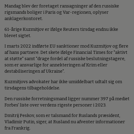
Mandag blev der foretaget ransagninger af den russiske
rigsmands boliger i Paris og Var-regionen, oplyser
anklagerkontoret.
61-årige Kuzmitjov er ifølge Reuters tirsdag endnu ikke
blevet sigtet.
I marts 2022 indførte EU sanktioner mod Kuzmitjov og flere
af hans partnere. Det skete ifølge Financial Times for "aktivt
at støtte" samt "drage fordel af russiske beslutningstagere,
som er ansvarlige for annekteringen af Krim eller
destabiliseringen af Ukraine".
Kuzmitjovs advokater har ikke umiddelbart udtalt sig om
tirsdagens tilbageholdelse.
Den russiske forretningsmand ligger nummer 397 på mediet
Forbes' liste over verdens rigeste personer i 2023.
Dmitrij Peskov, som er talsmand for Ruslands præsident,
Vladimir Putin, siger, at Rusland nu afventer informationer
fra Frankrig.