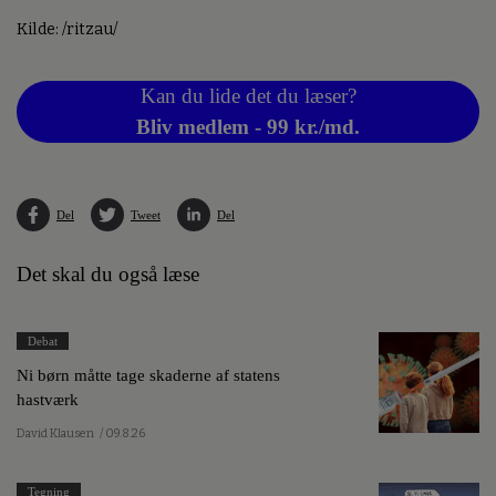
Kilde: /ritzau/
Kan du lide det du læser?
Bliv medlem - 99 kr./md.
Del
Tweet
Del
Det skal du også læse
Debat
Ni børn måtte tage skaderne af statens
hastværk
David Klausen
/ 09.8.26
Tegning