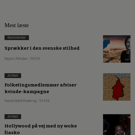
Mest læste
Kommentar
Sprækker i den svenske stilhed
Kajsa Li Paludan
/ 19.5.26
Artikel
Folketingsmedlemmer afviser
kvinde-kampagne
Daniel Holst Pinderup
/ 13.5.26
Artikel
Hollywood på vej med ny woke
fiasko