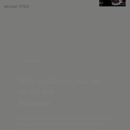
Jan Lund
/ 17.5.26
Nyhedsbrev
Bliv opdateret, når der
er nyt fra
Kontrast
Indtast din
e-mail-adresse,
og få nyt fra det borgerlige
Danmark, artikler, analyser, debatter, anmeldelser og