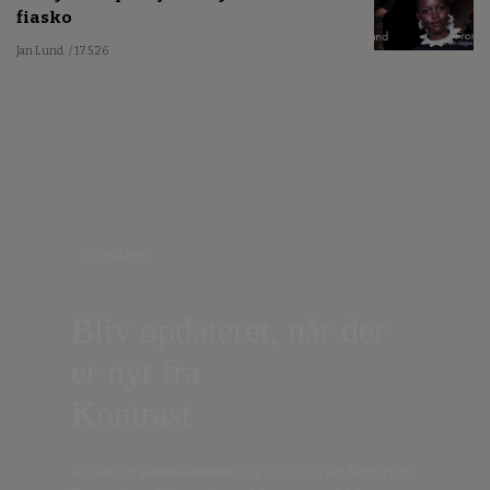
fiasko
Jan Lund
/ 17.5.26
Nyhedsbrev
Bliv opdateret, når der
er nyt fra
Kontrast
Indtast din
e-mail-adresse,
og få nyt fra det borgerlige