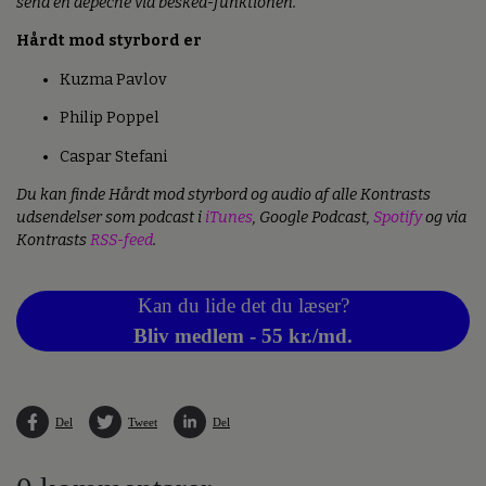
send en depeche via besked-funktionen.
Hårdt mod styrbord er
Kuzma Pavlov
Philip Poppel
Caspar Stefani
Du kan finde Hårdt mod styrbord og audio af alle Kontrasts
udsendelser som podcast i
iTunes
, Google Podcast,
Spotify
og via
Kontrasts
RSS-feed
.
Kan du lide det du læser?
Bliv medlem - 55 kr./md.
Del
Tweet
Del