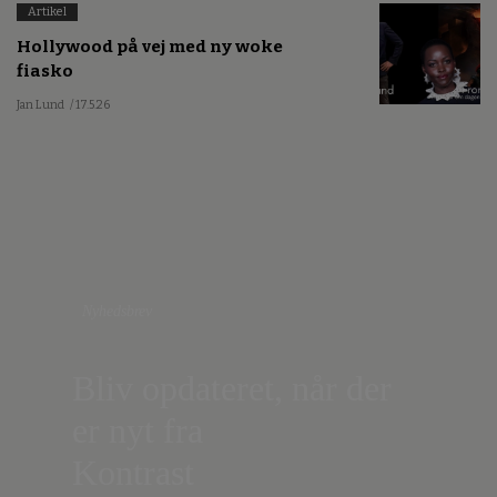
Artikel
Hollywood på vej med ny woke
fiasko
Jan Lund
/ 17.5.26
Nyhedsbrev
Bliv opdateret, når der
er nyt fra
Kontrast