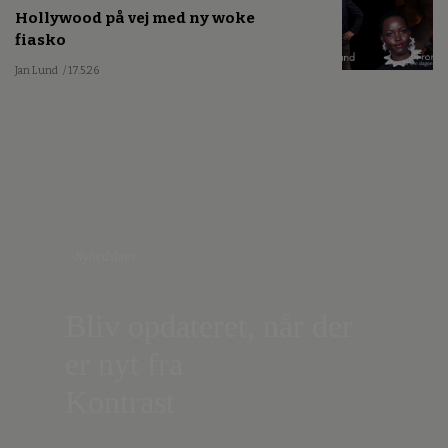
Hollywood på vej med ny woke
fiasko
Jan Lund
/ 17.5.26
Nyhedsbrev
Bliv opdateret, når der
er nyt fra
Kontrast