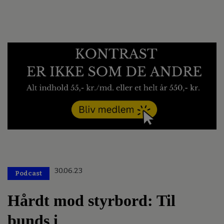
30.06.23
Podcast
Hårdt mod styrbord: Til
bunds i