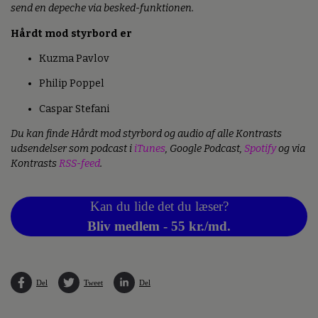
send en depeche via besked-funktionen.
Hårdt mod styrbord er
Kuzma Pavlov
Philip Poppel
Caspar Stefani
Du kan finde Hårdt mod styrbord og audio af alle Kontrasts
udsendelser som podcast i
iTunes
, Google Podcast,
Spotify
og via
Kontrasts
RSS-feed
.
Kan du lide det du læser?
Bliv medlem - 55 kr./md.
Del
Tweet
Del