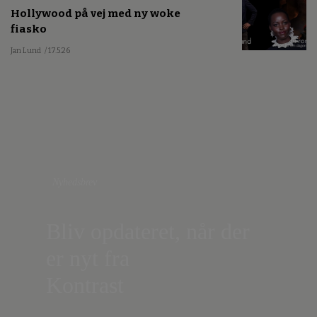
Hollywood på vej med ny woke
fiasko
Jan Lund
/ 17.5.26
Nyhedsbrev
Bliv opdateret, når der
er nyt fra
Kontrast