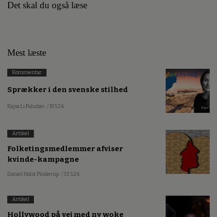
Det skal du også læse
Mest læste
Kommentar
Sprækker i den svenske stilhed
Kajsa Li Paludan
/ 19.5.26
Artikel
Folketingsmedlemmer afviser
kvinde-kampagne
Daniel Holst Pinderup
/ 13.5.26
Artikel
Hollywood på vej med ny woke