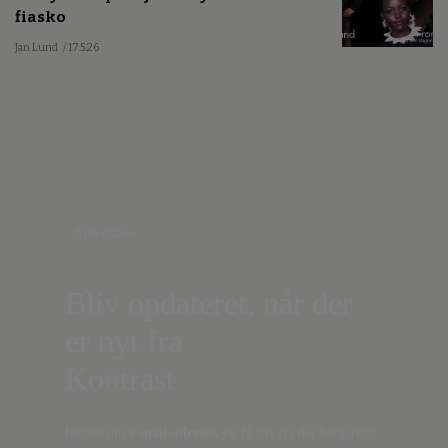
fiasko
Jan Lund
/ 17.5.26
Nyhedsbrev
Bliv opdateret, når der
er nyt fra
Kontrast
Indtast din
e-mail-adresse,
og få nyt fra det borgerlige