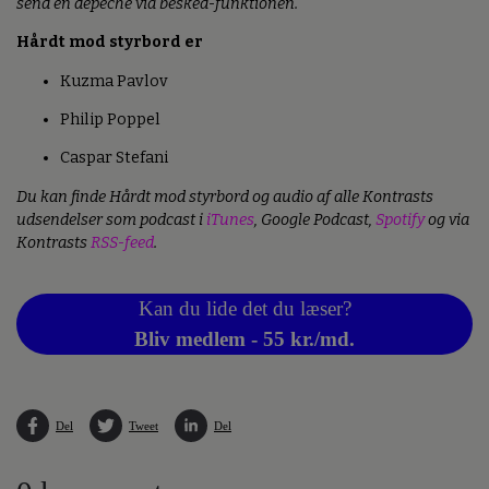
send en depeche via besked-funktionen.
Hårdt mod styrbord er
Kuzma Pavlov
Philip Poppel
Caspar Stefani
Du kan finde Hårdt mod styrbord og audio af alle Kontrasts
udsendelser som podcast i
iTunes
, Google Podcast,
Spotify
og via
Kontrasts
RSS-feed
.
Kan du lide det du læser?
Bliv medlem - 55 kr./md.
Del
Tweet
Del