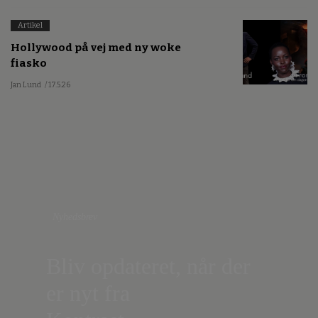
Artikel
Hollywood på vej med ny woke
fiasko
Jan Lund
/ 17.5.26
Nyhedsbrev
Bliv opdateret, når der
er nyt fra