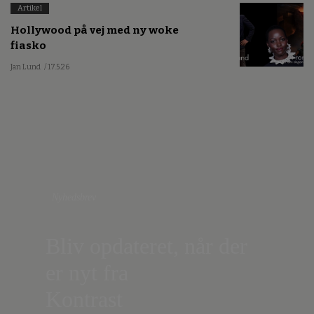
Artikel
Hollywood på vej med ny woke
fiasko
Jan Lund
/ 17.5.26
Nyhedsbrev
Bliv opdateret, når der
er nyt fra
Kontrast