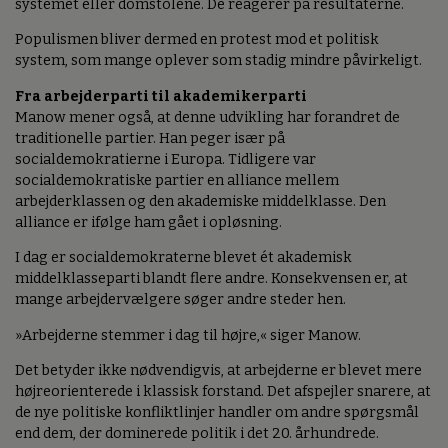
systemet eller domstolene. De reagerer på resultaterne.
Populismen bliver dermed en protest mod et politisk
system, som mange oplever som stadig mindre påvirkeligt.
Fra arbejderparti til akademikerparti
Manow mener også, at denne udvikling har forandret de
traditionelle partier. Han peger især på
socialdemokratierne i Europa. Tidligere var
socialdemokratiske partier en alliance mellem
arbejderklassen og den akademiske middelklasse. Den
alliance er ifølge ham gået i opløsning.
I dag er socialdemokraterne blevet ét akademisk
middelklasseparti blandt flere andre. Konsekvensen er, at
mange arbejdervælgere søger andre steder hen.
»Arbejderne stemmer i dag til højre,« siger Manow.
Det betyder ikke nødvendigvis, at arbejderne er blevet mere
højreorienterede i klassisk forstand. Det afspejler snarere, at
de nye politiske konfliktlinjer handler om andre spørgsmål
end dem, der dominerede politik i det 20. århundrede.