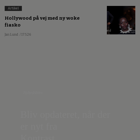
Artikel
Hollywood på vej med ny woke
fiasko
Jan Lund
/ 17.5.26
Nyhedsbrev
Bliv opdateret, når der
er nyt fra
Kontrast