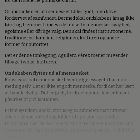
for den moderne politiske kultur.
Grundtanken er, at mennesket fødes godt, men bliver
fordærvet af samfundet. Dermed skal ondskabens årsag ikke
først og fremmest findes i det enkelte menneskes svaghed,
egoisme eller dårlige valg. Den skal findes i institutionerne,
traditionerne, familien, religionen, kulturen og andre
former for autoritet.
Det er denne tankegang, Aguilera Pérez mener nu vender
tilbage i woke-kulturen.
Ondskaben flyttes ud af mennesket
Rousseaus naturmenneske lever ifølge essayet i harmoni
med sig selv. Det er ikke et godt menneske, fordi det har lært
at handle dydigt. Det er godt, fordi det endnu ikke er blevet
påvirket af civilisationen.
Privat ejendom, social status og samfundets institutioner
bliver i denne fortælling kilder til egoisme og konflikt.
Historien bliver derfor ikke først og fremmest en fortælling
om menneskelige fremskridt, men om et gradvist forfald fra
en oprindelig uskyld.