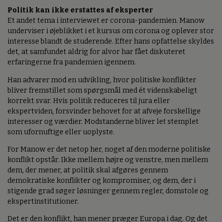
Politik kan ikke erstattes af eksperter
Et andet tema i interviewet er corona-pandemien. Manow
underviser i øjeblikket i et kursus om corona og oplever stor
interesse blandt de studerende. Efter hans opfattelse skyldes
det, at samfundet aldrig for alvor har fået diskuteret
erfaringerne fra pandemien igennem.
Han advarer mod en udvikling, hvor politiske konflikter
bliver fremstillet som spørgsmål med ét videnskabeligt
korrekt svar. Hvis politik reduceres til jura eller
ekspertviden, forsvinder behovet for at afveje forskellige
interesser og værdier. Modstanderne bliver let stemplet
som ufornuftige eller uoplyste.
For Manow er det netop her, noget af den moderne politiske
konflikt opstår. Ikke mellem højre og venstre, men mellem
dem, der mener, at politik skal afgøres gennem
demokratiske konflikter og kompromiser, og dem, der i
stigende grad søger løsninger gennem regler, domstole og
ekspertinstitutioner.
Det er den konflikt, han mener præger Europa i dag. Og det