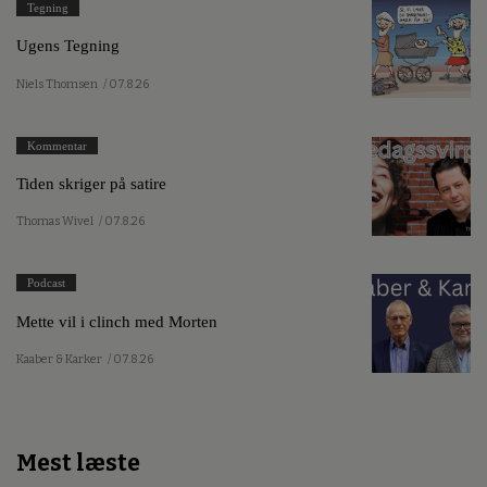
Tegning
Ugens Tegning
Niels Thomsen
/ 07.8.26
Kommentar
Tiden skriger på satire
Thomas Wivel
/ 07.8.26
Podcast
Mette vil i clinch med Morten
Kaaber & Karker
/ 07.8.26
Mest læste