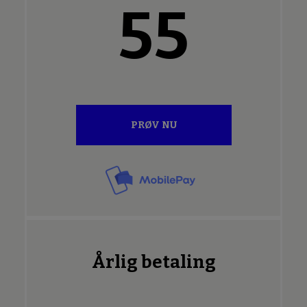
55
PRØV NU
Årlig betaling