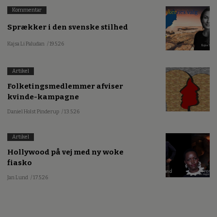
Kommentar
Sprækker i den svenske stilhed
Kajsa Li Paludan
/ 19.5.26
Artikel
Folketingsmedlemmer afviser
kvinde-kampagne
Daniel Holst Pinderup
/ 13.5.26
Artikel
Hollywood på vej med ny woke
fiasko
Jan Lund
/ 17.5.26