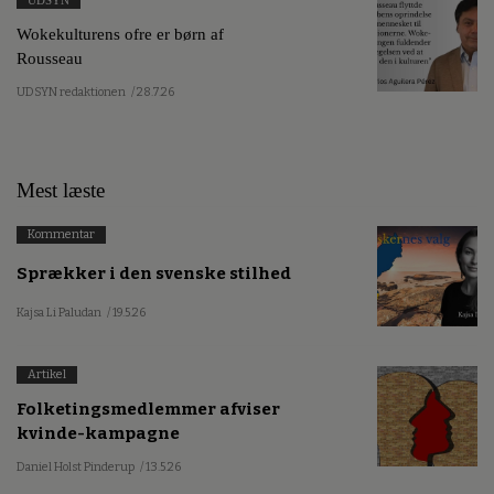
Wokekulturens ofre er børn af
Rousseau
UDSYN redaktionen
/ 28.7.26
Mest læste
Kommentar
Sprækker i den svenske stilhed
Kajsa Li Paludan
/ 19.5.26
Artikel
Folketingsmedlemmer afviser
kvinde-kampagne
Daniel Holst Pinderup
/ 13.5.26