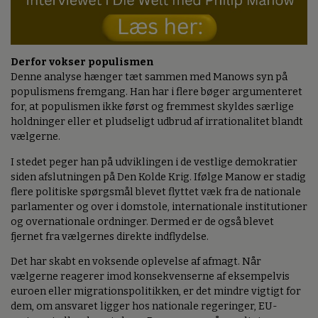
Derfor vokser populismen
Denne analyse hænger tæt sammen med Manows syn på
populismens fremgang. Han har i flere bøger argumenteret
for, at populismen ikke først og fremmest skyldes særlige
holdninger eller et pludseligt udbrud af irrationalitet blandt
vælgerne.
I stedet peger han på udviklingen i de vestlige demokratier
siden afslutningen på Den Kolde Krig. Ifølge Manow er stadig
flere politiske spørgsmål blevet flyttet væk fra de nationale
parlamenter og over i domstole, internationale institutioner
og overnationale ordninger. Dermed er de også blevet
fjernet fra vælgernes direkte indflydelse.
Det har skabt en voksende oplevelse af afmagt. Når
vælgerne reagerer imod konsekvenserne af eksempelvis
euroen eller migrationspolitikken, er det mindre vigtigt for
dem, om ansvaret ligger hos nationale regeringer, EU-