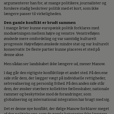
argumenterer han for, at mange politikere, journalister og
forskere stadig beskriver politik med et kort, som ikke
længere passer til virkeligheden.
Den gamle konflikt er brudt sammen
I mange årtier kunne europæisk politik forklares med
modsætningen mellem højre og venstre. Venstrefløjen
ønskede mere omfordeling og var samtidig kulturelt
progressiv. Højrefløjen ønskede mindre stat og var kulturelt
konservativ. De fleste partier kunne placeres et sted på
denne akse.
Men sådan ser landskabet ikke længere ud, mener Manow.
I dag går den vigtigste konfliktlinje et andet sted. På den ene
side står dem, der lægger vægt på individuelle rettigheder,
selvrealisering og personlig frihed. På den anden side står
dem, der ønsker stærkere kollektive fællesskaber, nationale
rammer og beskyttelse mod de forandringer, som
globalisering og international integration har bragt med sig.
Det er denne nye konflikt, der ifølge Manow forklarer meget