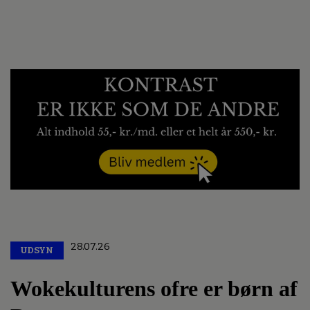
28.07.26
UDSYN
Premium
Wokekulturens ofre er børn af