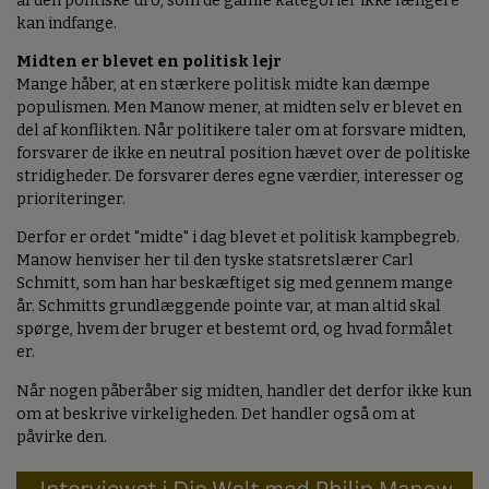
af den politiske uro, som de gamle kategorier ikke længere
kan indfange.
Midten er blevet en politisk lejr
Mange håber, at en stærkere politisk midte kan dæmpe
populismen. Men Manow mener, at midten selv er blevet en
del af konflikten. Når politikere taler om at forsvare midten,
forsvarer de ikke en neutral position hævet over de politiske
stridigheder. De forsvarer deres egne værdier, interesser og
prioriteringer.
Derfor er ordet "midte" i dag blevet et politisk kampbegreb.
Manow henviser her til den tyske statsretslærer Carl
Schmitt, som han har beskæftiget sig med gennem mange
år. Schmitts grundlæggende pointe var, at man altid skal
spørge, hvem der bruger et bestemt ord, og hvad formålet
er.
Når nogen påberåber sig midten, handler det derfor ikke kun
om at beskrive virkeligheden. Det handler også om at
påvirke den.