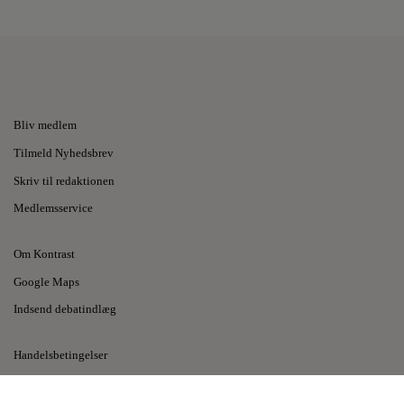
Bliv medlem
Tilmeld Nyhedsbrev
Skriv til redaktionen
Medlemsservice
Om Kontrast
Google Maps
Indsend debatindlæg
Handelsbetingelser
Privatlivspolitik