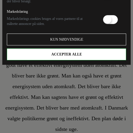
der bliver besøgt.
KOMMENTAR
STEFFEN W. FRØLUND
Markedsføring
08/12/24
Markedsførings cookies bruges af vores partnere til at
målrette annoncer på siden.
Energipolitik uden tøj på
KUN NØDVENDIGE
Ingen vil bygge havvindmøller. Planen er død. Man kan
ACCEPTER ALLE
godt have et effektivt energisystem uden atomkraft. Det
bliver bare ikke grønt. Man kan også have et grønt
energisystem uden atomkraft. Det bliver bare ikke
effektivt. Man kan sagtens have et grønt og effektivt
energisystem. Det bliver bare med atomkraft. I Danmark
valgte politikerne grønt og ineffektivt. Den plan døde i
sidste uge.