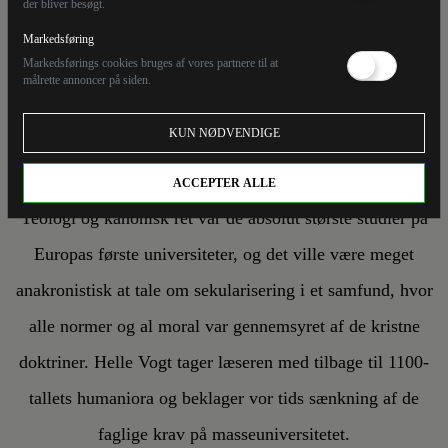
der bliver besøgt.
HELLE VOGT
06/1/26
Markedsføring
Markedsførings cookies bruges af vores partnere til at
målrette annoncer på siden.
De første universiteter var
KUN NØDVENDIGE
kristne
ACCEPTER ALLE
Teologi og kanonisk ret var de absolut største studier på
Europas første universiteter, og det ville være meget
anakronistisk at tale om sekularisering i et samfund, hvor
alle normer og al moral var gennemsyret af de kristne
doktriner. Helle Vogt tager læseren med tilbage til 1100-
tallets humaniora og beklager vor tids sænkning af de
faglige krav på masseuniversitetet.