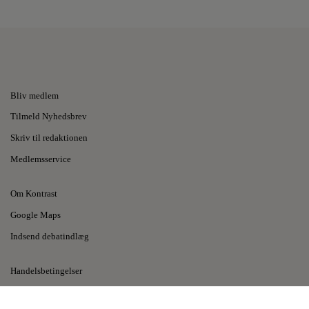
Bliv medlem
Tilmeld Nyhedsbrev
Skriv til redaktionen
Medlemsservice
Om Kontrast
Google Maps
Indsend debatindlæg
Handelsbetingelser
Privatlivspolitik