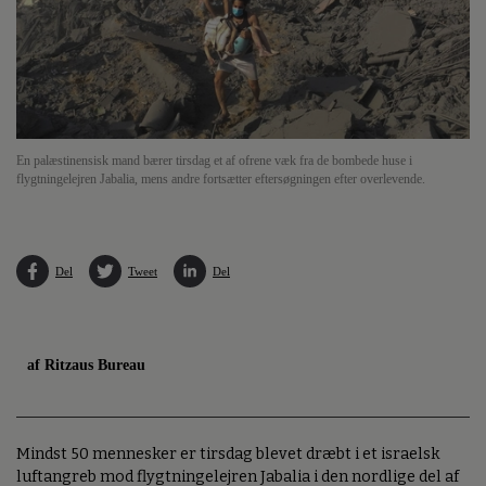
En palæstinensisk mand bærer tirsdag et af ofrene væk fra de bombede huse i
flygtningelejren Jabalia, mens andre fortsætter eftersøgningen efter overlevende.
Del
Tweet
Del
af Ritzaus Bureau
Mindst 50 mennesker er tirsdag blevet dræbt i et israelsk
luftangreb mod flygtningelejren Jabalia i den nordlige del af