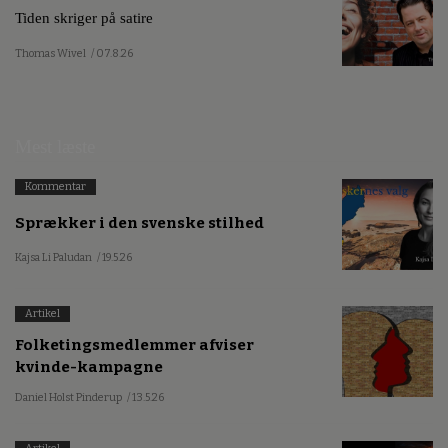
Tiden skriger på satire
Thomas Wivel
/ 07.8.26
Mest læste
Kommentar
Sprækker i den svenske stilhed
Kajsa Li Paludan
/ 19.5.26
Artikel
Folketingsmedlemmer afviser
kvinde-kampagne
Daniel Holst Pinderup
/ 13.5.26