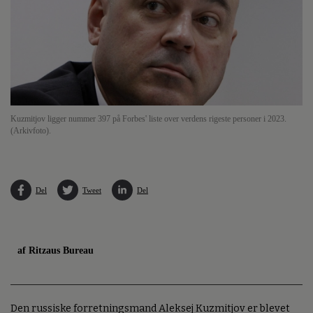
Kuzmitjov ligger nummer 397 på Forbes' liste over verdens rigeste personer i 2023.
(Arkivfoto).
Del
Tweet
Del
af Ritzaus Bureau
Den russiske forretningsmand Aleksej Kuzmitjov er blevet