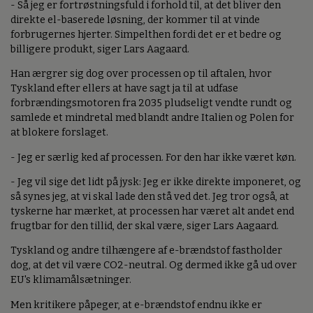
- Så jeg er fortrøstningsfuld i forhold til, at det bliver den
direkte el-baserede løsning, der kommer til at vinde
forbrugernes hjerter. Simpelthen fordi det er et bedre og
billigere produkt, siger Lars Aagaard.
Han ærgrer sig dog over processen op til aftalen, hvor
Tyskland efter ellers at have sagt ja til at udfase
forbrændingsmotoren fra 2035 pludseligt vendte rundt og
samlede et mindretal med blandt andre Italien og Polen for
at blokere forslaget.
- Jeg er særlig ked af processen. For den har ikke været køn.
- Jeg vil sige det lidt på jysk: Jeg er ikke direkte imponeret, og
så synes jeg, at vi skal lade den stå ved det. Jeg tror også, at
tyskerne har mærket, at processen har været alt andet end
frugtbar for den tillid, der skal være, siger Lars Aagaard.
Tyskland og andre tilhængere af e-brændstof fastholder
dog, at det vil være CO2-neutral. Og dermed ikke gå ud over
EU's klimamålsætninger.
Men kritikere påpeger, at e-brændstof endnu ikke er