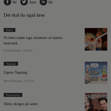
Del
Tweet
Del
Det skal du også læse
Debat
Ni børn måtte tage skaderne af statens
hastværk
David Klausen
/ 09.8.26
Tegning
Ugens Tegning
Niels Thomsen
/ 07.8.26
Kommentar
Tiden skriger på satire