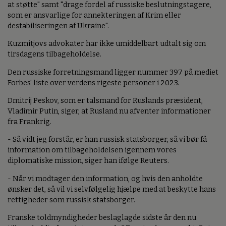
at støtte" samt "drage fordel af russiske beslutningstagere,
som er ansvarlige for annekteringen af Krim eller
destabiliseringen af Ukraine".
Kuzmitjovs advokater har ikke umiddelbart udtalt sig om
tirsdagens tilbageholdelse.
Den russiske forretningsmand ligger nummer 397 på mediet
Forbes' liste over verdens rigeste personer i 2023.
Dmitrij Peskov, som er talsmand for Ruslands præsident,
Vladimir Putin, siger, at Rusland nu afventer informationer
fra Frankrig.
- Så vidt jeg forstår, er han russisk statsborger, så vi bør få
information om tilbageholdelsen igennem vores
diplomatiske mission, siger han ifølge Reuters.
- Når vi modtager den information, og hvis den anholdte
ønsker det, så vil vi selvfølgelig hjælpe med at beskytte hans
rettigheder som russisk statsborger.
Franske toldmyndigheder beslaglagde sidste år den nu