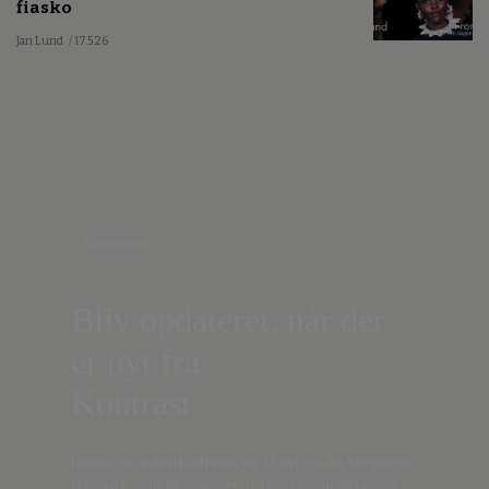
fiasko
Jan Lund
/ 17.5.26
Nyhedsbrev
Bliv opdateret, når der
er nyt fra
Kontrast
Indtast din
e-mail-adresse,
og få nyt fra det borgerlige
Danmark, artikler, analyser, debatter, anmeldelser og