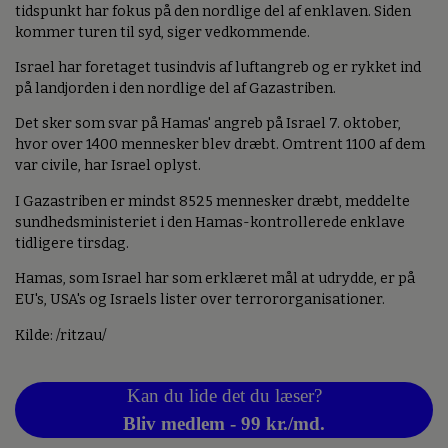
tidspunkt har fokus på den nordlige del af enklaven. Siden
kommer turen til syd, siger vedkommende.
Israel har foretaget tusindvis af luftangreb og er rykket ind
på landjorden i den nordlige del af Gazastriben.
Det sker som svar på Hamas' angreb på Israel 7. oktober,
hvor over 1400 mennesker blev dræbt. Omtrent 1100 af dem
var civile, har Israel oplyst.
I Gazastriben er mindst 8525 mennesker dræbt, meddelte
sundhedsministeriet i den Hamas-kontrollerede enklave
tidligere tirsdag.
Hamas, som Israel har som erklæret mål at udrydde, er på
EU's, USA's og Israels lister over terrororganisationer.
Kilde: /ritzau/
Kan du lide det du læser?
Bliv medlem - 99 kr./md.