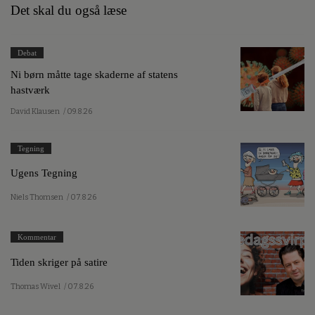
Det skal du også læse
Debat
Ni børn måtte tage skaderne af statens
hastværk
David Klausen
/ 09.8.26
Tegning
Ugens Tegning
Niels Thomsen
/ 07.8.26
Kommentar
Tiden skriger på satire
Thomas Wivel
/ 07.8.26