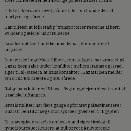
stort tal, fortæller den 41-årige palæstinenser til AFP.
- Det er ikke overdrevet, når de taler om hundredvis af
martyrer og sårede.
Han tilføjer, at folk stadig "transporterer resterne af børn,
kvinder og ældre" ud af ruinerne.
Israelsk militær har ikke umiddelbart kommenteret
angrebet.
Den norske læge Mads Gilbert, som tidligere har arbejdet på
Gazas hospitaler under konflikter mellem Hamas og Israel,
siger til al-Jazeera, at hans kontakter i Gazastriben melder
om cirka 100 dræbte og 300 sårede.
Ifølge hans kilder er 15 huse i flygtningelejren blevet ramt af
israelske luftangreb.
Israels militær har flere gange opfordret palæstinensere i
Gazastriben til at søge mod syd nær grænsen til Egypten.
En unavngiven israelsk embedsmand siger tirsdag til
nyhedsbureauet Reuters, at militæret på nuværende