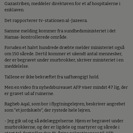
Gazastriben, meddeler direktøren for et af hospitalerne i
enklaven.
Det rapporterer tv-stationen al-Jazeera.
Samme melding kommer fra sundhedsministeriet i det
Hamas-kontrollerede område.
Foruden et halvt hundrede dræbte melder ministeriet også
om 150 sårede. Dertil kommer et ukendt antal mennesker,
der er begravet under murbrokker, skriver ministeriet i en
meddelelse.
Tallene er ikke bekræftet fra uafhængigt hold.
Men en video fra nyhedsbureauet AFP viser mindst 47 lig, der
er gravet ud af ruinerne.
Ragheb Aqal, som bor i flygtningelejren, beskriver angrebet
som "et jordskælv", der rystede hele lejren.
- Jeg gik ud og så ødelæggelserne. Hjem er begravet under
murbrokkerne, og der er ligdele og martyrer og sårede i