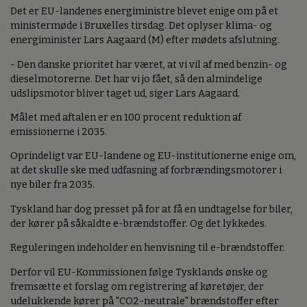
Det er EU-landenes energiministre blevet enige om på et
ministermøde i Bruxelles tirsdag. Det oplyser klima- og
energiminister Lars Aagaard (M) efter mødets afslutning.
- Den danske prioritet har været, at vi vil af med benzin- og
dieselmotorerne. Det har vi jo fået, så den almindelige
udslipsmotor bliver taget ud, siger Lars Aagaard.
Målet med aftalen er en 100 procent reduktion af
emissionerne i 2035.
Oprindeligt var EU-landene og EU-institutionerne enige om,
at det skulle ske med udfasning af forbrændingsmotorer i
nye biler fra 2035.
Tyskland har dog presset på for at få en undtagelse for biler,
der kører på såkaldte e-brændstoffer. Og det lykkedes.
Reguleringen indeholder en henvisning til e-brændstoffer.
Derfor vil EU-Kommissionen følge Tysklands ønske og
fremsætte et forslag om registrering af køretøjer, der
udelukkende kører på "CO2-neutrale" brændstoffer efter