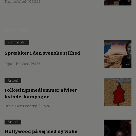
Thomas Wivel
/ 07.8.26
Mest læste
Kommentar
Sprækker i den svenske stilhed
Kajsa Li Paludan
/ 19.5.26
Artikel
Folketingsmedlemmer afviser
kvinde-kampagne
Daniel Holst Pinderup
/ 13.5.26
Artikel
Hollywood på vej med ny woke