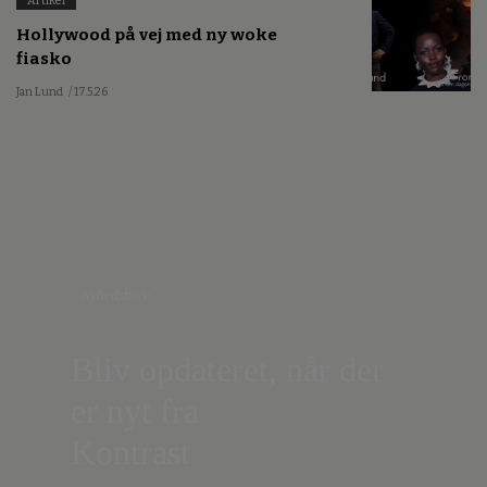
Artikel
Hollywood på vej med ny woke
fiasko
Jan Lund
/ 17.5.26
Nyhedsbrev
Bliv opdateret, når der
er nyt fra
Kontrast