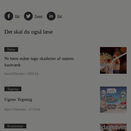
Del
Tweet
Del
Det skal du også læse
Debat
Ni børn måtte tage skaderne af statens
hastværk
David Klausen
/ 09.8.26
Tegning
Ugens Tegning
Niels Thomsen
/ 07.8.26
Kommentar