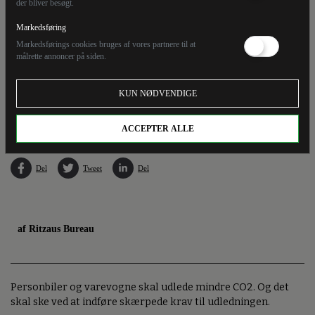
der bliver besøgt.
Markedsføring
Markedsførings cookies bruges af vores partnere til at
målrette annoncer på siden.
Personbiler og varevogne skal udlede mindre. Det er EU-landene enige om på
KUN NØDVENDIGE
ministermøde i Bruxelles, siger Sveriges klima- og miljøminister, Romina Pourmokhtari.
(Arkivfoto).
ACCEPTER ALLE
Del
Tweet
Del
af Ritzaus Bureau
Personbiler og varevogne skal udlede mindre CO2. Og det
skal ske ved at indføre skærpede krav til udledningen.