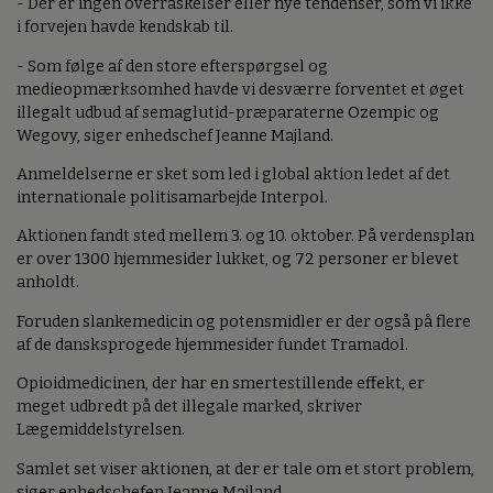
- Der er ingen overraskelser eller nye tendenser, som vi ikke
i forvejen havde kendskab til.
- Som følge af den store efterspørgsel og
medieopmærksomhed havde vi desværre forventet et øget
illegalt udbud af semaglutid-præparaterne Ozempic og
Wegovy, siger enhedschef Jeanne Majland.
Anmeldelserne er sket som led i global aktion ledet af det
internationale politisamarbejde Interpol.
Aktionen fandt sted mellem 3. og 10. oktober. På verdensplan
er over 1300 hjemmesider lukket, og 72 personer er blevet
anholdt.
Foruden slankemedicin og potensmidler er der også på flere
af de dansksprogede hjemmesider fundet Tramadol.
Opioidmedicinen, der har en smertestillende effekt, er
meget udbredt på det illegale marked, skriver
Lægemiddelstyrelsen.
Samlet set viser aktionen, at der er tale om et stort problem,
siger enhedschefen Jeanne Majland.