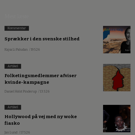
Mest læste
Kommentar
Sprækker i den svenske stilhed
Kajsa Li Paludan
/ 19.5.26
Artikel
Folketingsmedlemmer afviser
kvinde-kampagne
Daniel Holst Pinderup
/ 13.5.26
Artikel
Hollywood på vej med ny woke
fiasko
Jan Lund
/ 17.5.26