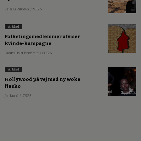
Kajsa Li Paludan
/ 19.5.26
Artikel
Folketingsmedlemmer afviser
kvinde-kampagne
Daniel Holst Pinderup
/ 13.5.26
Artikel
Hollywood på vej med ny woke
fiasko
Jan Lund
/ 17.5.26