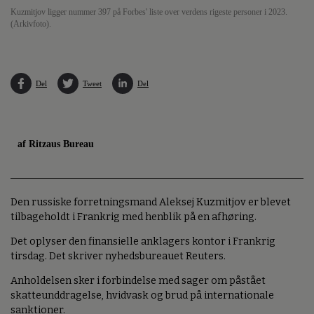
Kuzmitjov ligger nummer 397 på Forbes' liste over verdens rigeste personer i 2023.
(Arkivfoto).
Del
Tweet
Del
af Ritzaus Bureau
Den russiske forretningsmand Aleksej Kuzmitjov er blevet
tilbageholdt i Frankrig med henblik på en afhøring.
Det oplyser den finansielle anklagers kontor i Frankrig
tirsdag. Det skriver nyhedsbureauet Reuters.
Anholdelsen sker i forbindelse med sager om påstået
skatteunddragelse, hvidvask og brud på internationale
sanktioner.