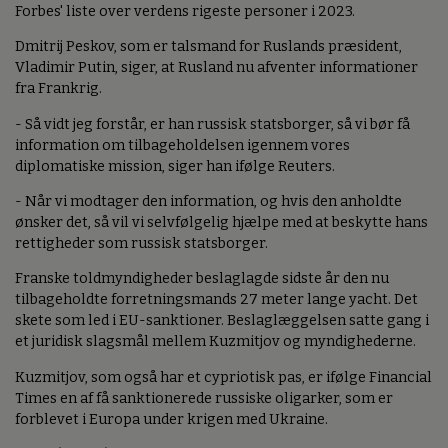
Forbes' liste over verdens rigeste personer i 2023.
Dmitrij Peskov, som er talsmand for Ruslands præsident,
Vladimir Putin, siger, at Rusland nu afventer informationer
fra Frankrig.
- Så vidt jeg forstår, er han russisk statsborger, så vi bør få
information om tilbageholdelsen igennem vores
diplomatiske mission, siger han ifølge Reuters.
- Når vi modtager den information, og hvis den anholdte
ønsker det, så vil vi selvfølgelig hjælpe med at beskytte hans
rettigheder som russisk statsborger.
Franske toldmyndigheder beslaglagde sidste år den nu
tilbageholdte forretningsmands 27 meter lange yacht. Det
skete som led i EU-sanktioner. Beslaglæggelsen satte gang i
et juridisk slagsmål mellem Kuzmitjov og myndighederne.
Kuzmitjov, som også har et cypriotisk pas, er ifølge Financial
Times en af få sanktionerede russiske oligarker, som er
forblevet i Europa under krigen med Ukraine.