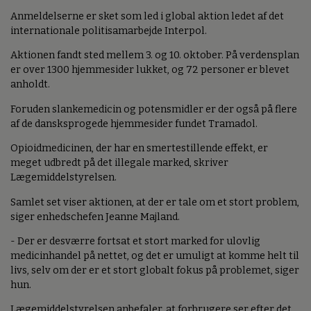
Anmeldelserne er sket som led i global aktion ledet af det
internationale politisamarbejde Interpol.
Aktionen fandt sted mellem 3. og 10. oktober. På verdensplan
er over 1300 hjemmesider lukket, og 72 personer er blevet
anholdt.
Foruden slankemedicin og potensmidler er der også på flere
af de dansksprogede hjemmesider fundet Tramadol.
Opioidmedicinen, der har en smertestillende effekt, er
meget udbredt på det illegale marked, skriver
Lægemiddelstyrelsen.
Samlet set viser aktionen, at der er tale om et stort problem,
siger enhedschefen Jeanne Majland.
- Der er desværre fortsat et stort marked for ulovlig
medicinhandel på nettet, og det er umuligt at komme helt til
livs, selv om der er et stort globalt fokus på problemet, siger
hun.
Lægemiddelstyrelsen anbefaler, at forbrugere ser efter det