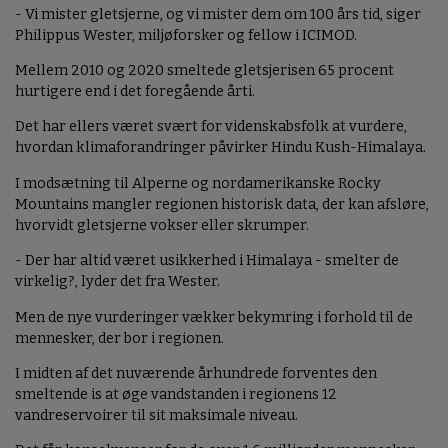
- Vi mister gletsjerne, og vi mister dem om 100 års tid, siger
Philippus Wester, miljøforsker og fellow i ICIMOD.
Mellem 2010 og 2020 smeltede gletsjerisen 65 procent
hurtigere end i det foregående årti.
Det har ellers været svært for videnskabsfolk at vurdere,
hvordan klimaforandringer påvirker Hindu Kush-Himalaya.
I modsætning til Alperne og nordamerikanske Rocky
Mountains mangler regionen historisk data, der kan afsløre,
hvorvidt gletsjerne vokser eller skrumper.
- Der har altid været usikkerhed i Himalaya - smelter de
virkelig?, lyder det fra Wester.
Men de nye vurderinger vækker bekymring i forhold til de
mennesker, der bor i regionen.
I midten af det nuværende århundrede forventes den
smeltende is at øge vandstanden i regionens 12
vandreservoirer til sit maksimale niveau.