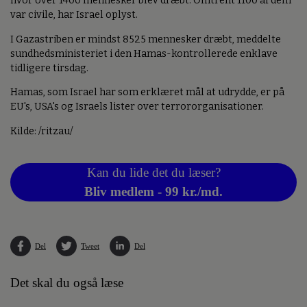
hvor over 1400 mennesker blev dræbt. Omtrent 1100 af dem
var civile, har Israel oplyst.
I Gazastriben er mindst 8525 mennesker dræbt, meddelte
sundhedsministeriet i den Hamas-kontrollerede enklave
tidligere tirsdag.
Hamas, som Israel har som erklæret mål at udrydde, er på
EU's, USA's og Israels lister over terrororganisationer.
Kilde: /ritzau/
Kan du lide det du læser?
Bliv medlem - 99 kr./md.
Del
Tweet
Del
Det skal du også læse