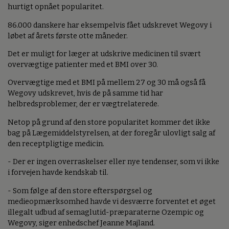
hurtigt opnået popularitet.
86.000 danskere har eksempelvis fået udskrevet Wegovy i
løbet af årets første otte måneder.
Det er muligt for læger at udskrive medicinen til svært
overvægtige patienter med et BMI over 30.
Overvægtige med et BMI på mellem 27 og 30 må også få
Wegovy udskrevet, hvis de på samme tid har
helbredsproblemer, der er vægtrelaterede.
Netop på grund af den store popularitet kommer det ikke
bag på Lægemiddelstyrelsen, at der foregår ulovligt salg af
den receptpligtige medicin.
- Der er ingen overraskelser eller nye tendenser, som vi ikke
i forvejen havde kendskab til.
- Som følge af den store efterspørgsel og
medieopmærksomhed havde vi desværre forventet et øget
illegalt udbud af semaglutid-præparaterne Ozempic og
Wegovy, siger enhedschef Jeanne Majland.