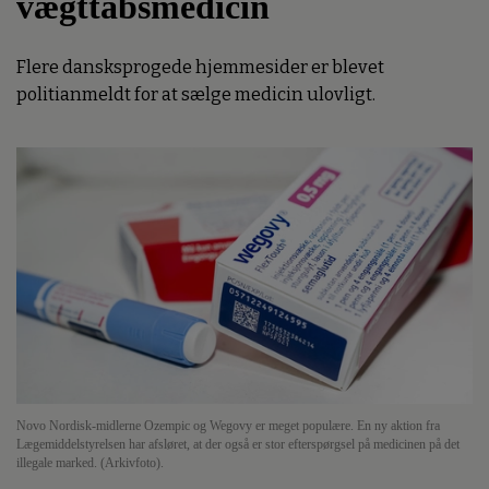
vægttabsmedicin
Flere dansksprogede hjemmesider er blevet
politianmeldt for at sælge medicin ulovligt.
Novo Nordisk-midlerne Ozempic og Wegovy er meget populære. En ny aktion fra
Lægemiddelstyrelsen har afsløret, at der også er stor efterspørgsel på medicinen på det
illegale marked. (Arkivfoto).