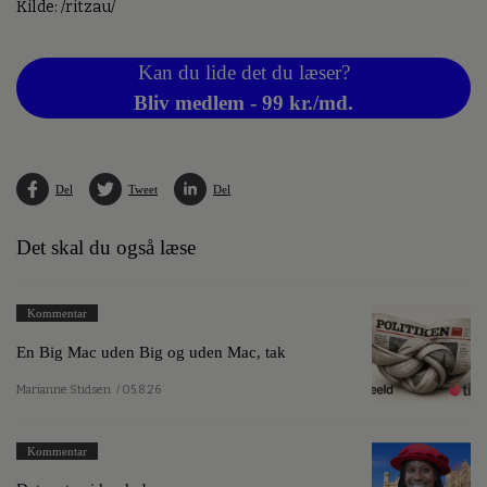
Kilde: /ritzau/
Kan du lide det du læser?
Bliv medlem - 99 kr./md.
Del
Tweet
Del
Det skal du også læse
Kommentar
En Big Mac uden Big og uden Mac, tak
Marianne Stidsen
/ 05.8.26
Kommentar