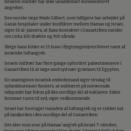
Israelsk militær har ikke umiddelbart kommenteret
angrebet.
Den norske læge Mads Gilbert, som tidligere har arbejdet på
Gazas hospitaler under konflikter mellem Hamas og Israel,
siger til al-Jazeera, at hans kontakter i Gazastriben melder
om cirka 100 dræbte og 300 sårede.
Ifølge hans kilder er 15 huse i flygtningelejren blevet ramt af
israelske luftangreb.
Israels militær har flere gange opfordret palæstinensere i
Gazastriben til at søge mod syd nær grænsen til Egypten.
En unavngiven israelsk embedsmand siger tirsdag til
nyhedsbureauet Reuters, at militæret på nuværende
tidspunkt har fokus på den nordlige del af enklaven. Siden
kommer turen til syd, siger vedkommende.
Israel har foretaget tusindvis af luftangreb og er rykket ind
på landjorden i den nordlige del af Gazastriben.
Det sker som svar på Hamas' angreb på Israel 7. oktober,