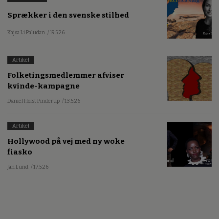
Sprækker i den svenske stilhed
Kajsa Li Paludan
/ 19.5.26
Artikel
Folketingsmedlemmer afviser
kvinde-kampagne
Daniel Holst Pinderup
/ 13.5.26
Artikel
Hollywood på vej med ny woke
fiasko
Jan Lund
/ 17.5.26