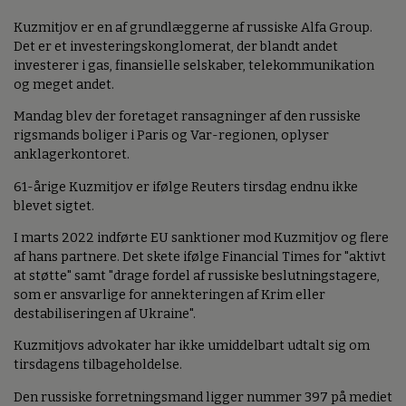
Kuzmitjov er en af grundlæggerne af russiske Alfa Group.
Det er et investeringskonglomerat, der blandt andet
investerer i gas, finansielle selskaber, telekommunikation
og meget andet.
Mandag blev der foretaget ransagninger af den russiske
rigsmands boliger i Paris og Var-regionen, oplyser
anklagerkontoret.
61-årige Kuzmitjov er ifølge Reuters tirsdag endnu ikke
blevet sigtet.
I marts 2022 indførte EU sanktioner mod Kuzmitjov og flere
af hans partnere. Det skete ifølge Financial Times for "aktivt
at støtte" samt "drage fordel af russiske beslutningstagere,
som er ansvarlige for annekteringen af Krim eller
destabiliseringen af Ukraine".
Kuzmitjovs advokater har ikke umiddelbart udtalt sig om
tirsdagens tilbageholdelse.
Den russiske forretningsmand ligger nummer 397 på mediet