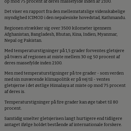
op mod 75 procent af deres massefylde inden år 2100.
Det viser en rapport fra den mellemstatslige videnskabelige
myndighed ICIMOD i den nepalesiske hovedstad, Kathmandu.
Regionen strækker sig over 3500 kilometer igennem
Afghanistan, Bangladesh, Bhutan, Kina, Indien, Myanmar,
Nepal og Pakistan.
Med temperaturstigninger på 1,5 grader forventes gletsjere
på tværs af regionen at miste mellem 30 og 50 procent af
deres massefylde inden 2100.
Men med temperaturstigninger på tre grader - som verden
med sin nuværende klimapolitik er på vej til - ventes
gletsjerne i det østlige Himalaya at miste op mod 75 procent
af deres is.
Temperaturstigninger på fire grader kan øge tabet til 80
procent.
Samtidig smelter gletsjerisen langt hurtigere end tidligere
antaget ifølge holdet bestående af internationale forskere.