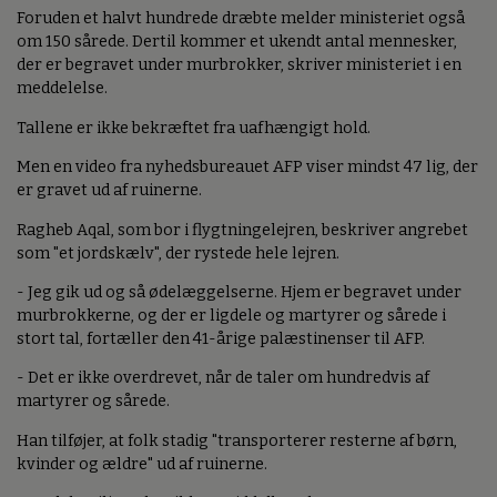
Foruden et halvt hundrede dræbte melder ministeriet også
om 150 sårede. Dertil kommer et ukendt antal mennesker,
der er begravet under murbrokker, skriver ministeriet i en
meddelelse.
Tallene er ikke bekræftet fra uafhængigt hold.
Men en video fra nyhedsbureauet AFP viser mindst 47 lig, der
er gravet ud af ruinerne.
Ragheb Aqal, som bor i flygtningelejren, beskriver angrebet
som "et jordskælv", der rystede hele lejren.
- Jeg gik ud og så ødelæggelserne. Hjem er begravet under
murbrokkerne, og der er ligdele og martyrer og sårede i
stort tal, fortæller den 41-årige palæstinenser til AFP.
- Det er ikke overdrevet, når de taler om hundredvis af
martyrer og sårede.
Han tilføjer, at folk stadig "transporterer resterne af børn,
kvinder og ældre" ud af ruinerne.