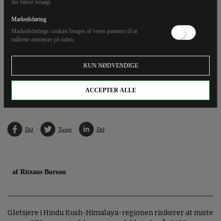
der bliver besøgt.
Markedsføring
Markedsførings cookies bruges af vores partnere til at
målrette annoncer på siden.
KUN NØDVENDIGE
Mellem 2010 og 2020 smeltede gletsjerisen i Hindu Kush-Himalaya-regionen 65
procent hurtigere end i det foregående årti. (Arkivfoto).
ACCEPTER ALLE
Del
Tweet
Del
af Ritzaus Bureau
Gletsjere i Hindu Kush-Himalaya-regionen risikerer at miste