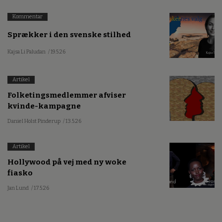
Kommentar
Sprækker i den svenske stilhed
Kajsa Li Paludan
/ 19.5.26
Artikel
Folketingsmedlemmer afviser
kvinde-kampagne
Daniel Holst Pinderup
/ 13.5.26
Artikel
Hollywood på vej med ny woke
fiasko
Jan Lund
/ 17.5.26