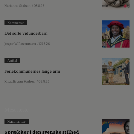
Marianne Stidsen
/ 05.8.26
Kommentar
Det sorte vidunderbarn
Jesper W. Rasmussen
/ 05.8.26
Artikel
Feriekommunernes lange arm
Knud Bruun Poulsen
/ 02.8.26
Mest læste
Kommentar
Sprækker i den svenske stilhed