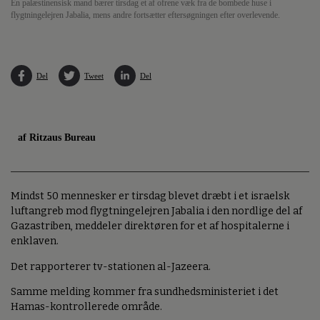
En palæstinensisk mand bærer tirsdag et af ofrene væk fra de bombede huse i
flygtningelejren Jabalia, mens andre fortsætter eftersøgningen efter overlevende.
Del
Tweet
Del
af Ritzaus Bureau
Mindst 50 mennesker er tirsdag blevet dræbt i et israelsk
luftangreb mod flygtningelejren Jabalia i den nordlige del af
Gazastriben, meddeler direktøren for et af hospitalerne i
enklaven.
Det rapporterer tv-stationen al-Jazeera.
Samme melding kommer fra sundhedsministeriet i det
Hamas-kontrollerede område.