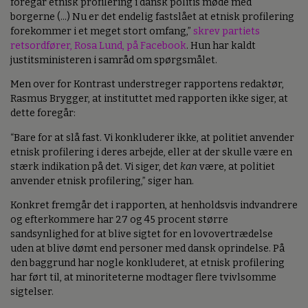
foregår etnisk profilering i dansk politis møde med
borgerne (...) Nu er det endelig fastslået at etnisk profilering
forekommer i et meget stort omfang,”
skrev partiets
retsordfører, Rosa Lund, på Facebook
. Hun har kaldt
justitsministeren i samråd om spørgsmålet.
Men over for Kontrast understreger rapportens redaktør,
Rasmus Brygger, at instituttet med rapporten ikke siger, at
dette foregår:
“Bare for at slå fast. Vi konkluderer ikke, at politiet anvender
etnisk profilering i deres arbejde, eller at der skulle være en
stærk indikation på det. Vi siger, det
kan
være, at politiet
anvender etnisk profilering,” siger han.
Konkret fremgår det i rapporten, at henholdsvis indvandrere
og efterkommere har 27 og 45 procent større
sandsynlighed for at blive sigtet for en lovovertrædelse
uden at blive dømt end personer med dansk oprindelse. På
den baggrund har nogle konkluderet, at etnisk profilering
har ført til, at minoriteterne modtager flere tvivlsomme
sigtelser.