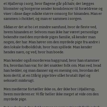
et Hjallerup i sorg, hvor flagene går på halv, der lægges
blomster og borgerne sender kondolencer til forældrene og
viser i disse dage måske større omsorg for hinanden. Man er
sammen i chokket, og man er sammen i sorgen.
Sådan er det at bo i et mindre samfund, hvor de fleste ved,
hvem hinanden er. Selvom man ikke har været personlige
bekendte med den myrdede piges familie, så kender man
nogen, der har. Man hører om den myrdede pige fra andre i
den lokale fodboldklub, hvor hun spillede. Man kender
hendes navn, og ved, hvor hun boede.
Man kender også morderens baggrund, hvor han stammer
fra, hvordan han var, for det snakker folk om. Man ved, hvad
han hedder, og man danner sig en mening om, hvordan det
kom dertil, at en 13årig pige blev slået brutalt ihjel og
seksuelt misbrugt.
Men medierne fortæller ikke os, der ikke bor i Hjallerup,
hvem morderen er. Vi får heller ikke meget at vide om den
myrdede pige.