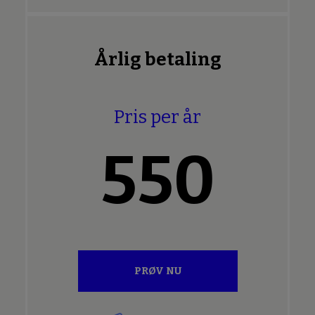
Årlig betaling
Pris per år
550
PRØV NU