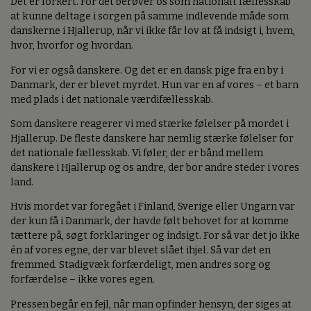
Det er forkert. For det berøver os som nationalt fællesskab
at kunne deltage i sorgen på samme indlevende måde som
danskerne i Hjallerup, når vi ikke får lov at få indsigt i, hvem,
hvor, hvorfor og hvordan.
For vi er også danskere. Og det er en dansk pige fra en by i
Danmark, der er blevet myrdet. Hun var en af vores – et barn
med plads i det nationale værdifællesskab.
Som danskere reagerer vi med stærke følelser på mordet i
Hjallerup. De fleste danskere har nemlig stærke følelser for
det nationale fællesskab. Vi føler, der er bånd mellem
danskere i Hjallerup og os andre, der bor andre steder i vores
land.
Hvis mordet var foregået i Finland, Sverige eller Ungarn var
der kun få i Danmark, der havde følt behovet for at komme
tættere på, søgt forklaringer og indsigt. For så var det jo ikke
én af vores egne, der var blevet slået ihjel. Så var det en
fremmed. Stadigvæk forfærdeligt, men andres sorg og
forfærdelse – ikke vores egen.
Pressen begår en fejl, når man opfinder hensyn, der siges at