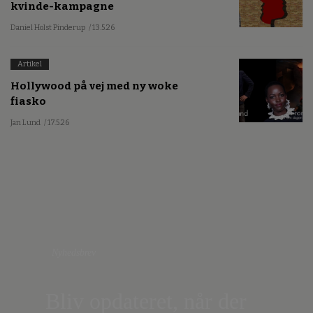
kvinde-kampagne
Daniel Holst Pinderup
/ 13.5.26
Artikel
Hollywood på vej med ny woke
fiasko
Jan Lund
/ 17.5.26
Nyhedsbrev
Bliv opdateret, når der