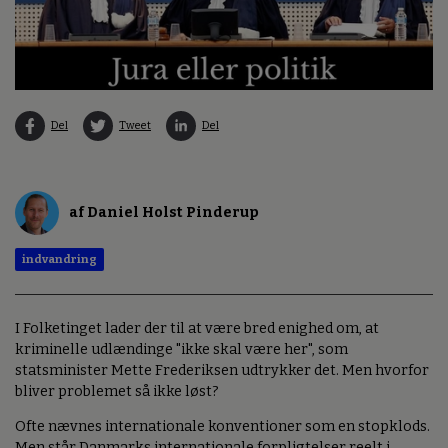
Del
Tweet
Del
af Daniel Holst Pinderup
indvandring
I Folketinget lader der til at være bred enighed om, at
kriminelle udlændinge "ikke skal være her", som
statsminister Mette Frederiksen udtrykker det. Men hvorfor
bliver problemet så ikke løst?
Ofte nævnes internationale konventioner som en stopklods.
Men står Danmarks internationale forpligtelser reelt i