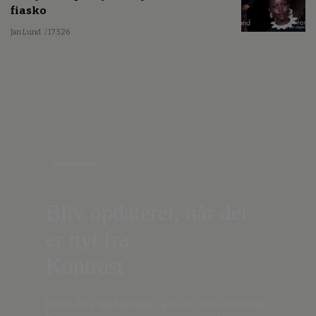
fiasko
Jan Lund
/ 17.5.26
Nyhedsbrev
Bliv opdateret, når der
er nyt fra
Kontrast
Indtast din
e-mail-adresse,
og få nyt fra det borgerlige