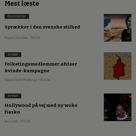
Mest læste
Kommentar
Sprækker i den svenske stilhed
Kajsa Li Paludan
/ 19.5.26
Artikel
Folketingsmedlemmer afviser
kvinde-kampagne
Daniel Holst Pinderup
/ 13.5.26
Artikel
Hollywood på vej med ny woke
fiasko
Jan Lund
/ 17.5.26