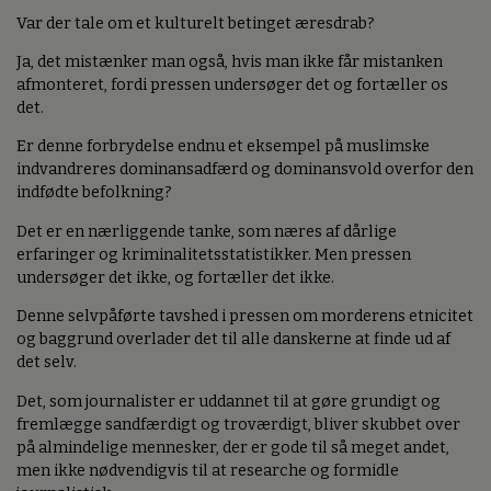
Var der tale om et kulturelt betinget æresdrab?
Ja, det mistænker man også, hvis man ikke får mistanken
afmonteret, fordi pressen undersøger det og fortæller os
det.
Er denne forbrydelse endnu et eksempel på muslimske
indvandreres dominansadfærd og dominansvold overfor den
indfødte befolkning?
Det er en nærliggende tanke, som næres af dårlige
erfaringer og kriminalitetsstatistikker. Men pressen
undersøger det ikke, og fortæller det ikke.
Denne selvpåførte tavshed i pressen om morderens etnicitet
og baggrund overlader det til alle danskerne at finde ud af
det selv.
Det, som journalister er uddannet til at gøre grundigt og
fremlægge sandfærdigt og troværdigt, bliver skubbet over
på almindelige mennesker, der er gode til så meget andet,
men ikke nødvendigvis til at researche og formidle