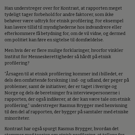
Han understreger over for Kontrast, at rapporten meget
tydeligt tager forbehold for andre faktorer, som ikke
behøver være udtryk for etnisk profilering. For eksempel
kan lavere tillid til myndighederne hos indvandrere eller
efterkommere få betydning for, om de vil vidne, og dermed
om politiet kan føre en sigtelse til domfældelse.
Men hvis der er flere mulige forklaringer, hvorfor vinkler
Institut for Menneskerettigheder så hårdt på etnisk
profilering?
“Årsagen til at etnisk profilering kommer ind i billedet, er
dels den omfattende forskning i ind- og udland, der peger på
problemer, samt de initiativer, der er taget i Sverige og
Norge og dels de beretninger fra interviewpersonerne i
rapporten, der også indikerer, at der kan være tale om etnisk
profilering,” understreger Rasmus Brygger med henvisning
til den del af rapporten, der bygger på samtaler med etniske
minoriteter.
Kontrast har også spurgt Rasmus Brygger, hvordan det