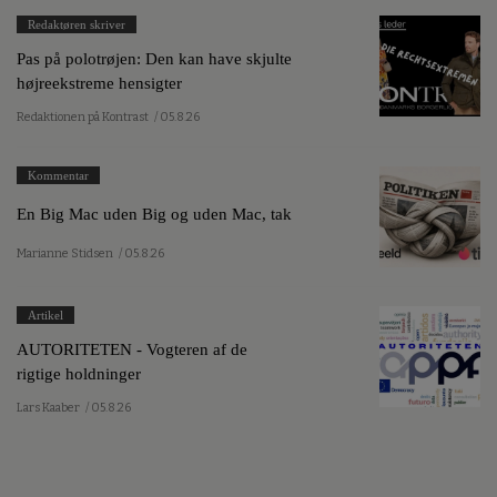
Redaktøren skriver
Pas på polotrøjen: Den kan have skjulte
højreekstreme hensigter
Redaktionen på Kontrast
/ 05.8.26
Kommentar
En Big Mac uden Big og uden Mac, tak
Marianne Stidsen
/ 05.8.26
Artikel
AUTORITETEN - Vogteren af de
rigtige holdninger
Lars Kaaber
/ 05.8.26