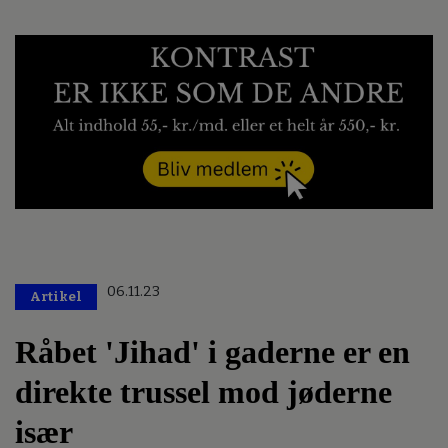
06.11.23
Artikel
Råbet 'Jihad' i gaderne er en
direkte trussel mod jøderne
især