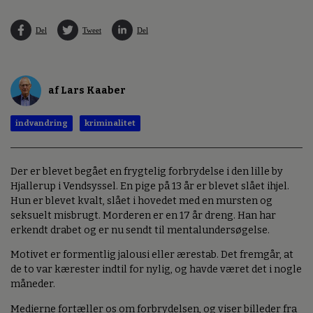
Del
Tweet
Del
af Lars Kaaber
indvandring
kriminalitet
Der er blevet begået en frygtelig forbrydelse i den lille by
Hjallerup i Vendsyssel. En pige på 13 år er blevet slået ihjel.
Hun er blevet kvalt, slået i hovedet med en mursten og
seksuelt misbrugt. Morderen er en 17 år dreng. Han har
erkendt drabet og er nu sendt til mentalundersøgelse.
Motivet er formentlig jalousi eller ærestab. Det fremgår, at
de to var kærester indtil for nylig, og havde været det i nogle
måneder.
Medierne fortæller os om forbrydelsen, og viser billeder fra