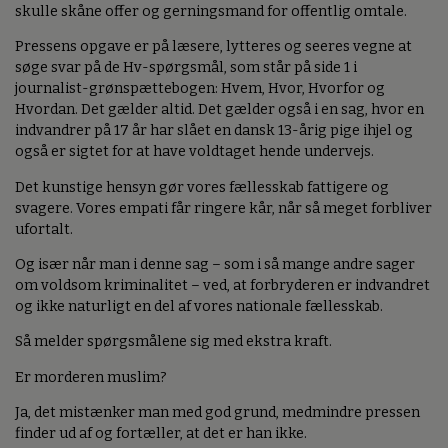
skulle skåne offer og gerningsmand for offentlig omtale.
Pressens opgave er på læsere, lytteres og seeres vegne at
søge svar på de Hv-spørgsmål, som står på side 1 i
journalist-grønspættebogen: Hvem, Hvor, Hvorfor og
Hvordan. Det gælder altid. Det gælder også i en sag, hvor en
indvandrer på 17 år har slået en dansk 13-årig pige ihjel og
også er sigtet for at have voldtaget hende undervejs.
Det kunstige hensyn gør vores fællesskab fattigere og
svagere. Vores empati får ringere kår, når så meget forbliver
ufortalt.
Og især når man i denne sag – som i så mange andre sager
om voldsom kriminalitet – ved, at forbryderen er indvandret
og ikke naturligt en del af vores nationale fællesskab.
Så melder spørgsmålene sig med ekstra kraft.
Er morderen muslim?
Ja, det mistænker man med god grund, medmindre pressen
finder ud af og fortæller, at det er han ikke.