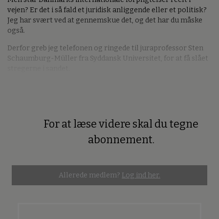
vejen? Er det i så fald et juridisk anliggende eller et politisk?
Jeg har svært ved at gennemskue det, og det har du måske
også.
Derfor greb jeg telefonen og ringede til juraprofessor Sten
Schaumburg-Müller fra Syddansk Universitet, for at få slået
stregerne i sandet.
For at læse videre skal du tegne
Premium
abonnement.
Allerede medlem?
Log ind her.