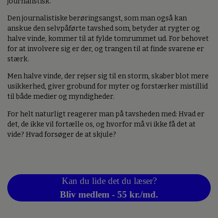
journalistisk.
Den journalistiske berøringsangst, som man også kan
anskue den selvpåførte tavshed som, betyder at rygter og
halve vinde, kommer til at fylde tomrummet ud. For behovet
for at involvere sig er der, og trangen til at finde svarene er
stærk.
Men halve vinde, der rejser sig til en storm, skaber blot mere
usikkerhed, giver grobund for myter og forstærker mistillid
til både medier og myndigheder.
For helt naturligt reagerer man på tavsheden med: Hvad er
det, de ikke vil fortælle os, og hvorfor må vi ikke få det at
vide? Hvad forsøger de at skjule?
Kan du lide det du læser?
Bliv medlem - 55 kr./md.