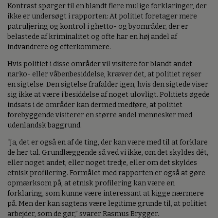
Kontrast spørger til en blandt flere mulige forklaringer, der
ikke er undersøgt i rapporten: At politiet foretager mere
patruljering og kontrol i ghetto- og byområder, der er
belastede af kriminalitet og ofte har en høj andel af
indvandrere og efterkommere.
Hvis politiet i disse områder vil visitere for blandt andet
narko- eller våbenbesiddelse, kræver det, at politiet rejser
en sigtelse. Den sigtelse frafalder igen, hvis den sigtede viser
sig ikke at være i besiddelse af noget ulovligt. Politiets øgede
indsats i de områder kan dermed medføre, at politiet
forebyggende visiterer en større andel mennesker med
udenlandsk baggrund.
“Ja, det er også en af de ting, der kan være med til at forklare
de her tal. Grundlæggende så ved vi ikke, om det skyldes dét,
eller noget andet, eller noget tredje, eller om det skyldes
etnisk profilering. Formålet med rapporten er også at gøre
opmærksom på, at etnisk profilering kan være en
forklaring, som kunne være interessant at kigge nærmere
på. Men der kan sagtens være legitime grunde til, at politiet
arbejder, som de gør,” svarer Rasmus Brygger.