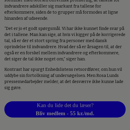
stemmer med teorien om etnisk profilering, at tallene for
indvandrere adskiller sig markant fra tallene for
efterkommere, siden de to grupper må formodes at ligne
hinanden af udseende.
“Det er jo et godt spørgsmål. Vi har ikke kunnet finde svar på
det i tallene. Man kan sige, at hvis vi kigger på de korrigerede
tal, så er der et stort spring fra personer med dansk
oprindelse til indvandrere. Hvad der så er årsagen til, at der
også er en forskel mellem indvandrere og efterkommere,
det siger de tal ikke noget om,” siger han.
Kontrast har spurgt Enhedslistens retsordfører, om hun vil
uddybe sin fortolkning af undersøgelsen. Men Rosa Lunds
pressemedarbejder melder, at det desværre ikke kunne lade
sig gøre.
Kan du lide det du læser?
Bliv medlem - 55 kr./md.