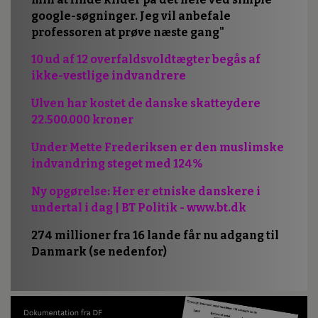
google-søgninger. Jeg vil anbefale
professoren at prøve næste gang"
10 ud af 12 overfaldsvoldtægter begås af
ikke-vestlige indvandrere
Ulven har kostet de danske skatteydere
22.500.000 kroner
Under Mette Frederiksen er den muslimske
indvandring steget med 124%
Ny opgørelse: Her er etniske danskere i
undertal i dag | BT Politik - www.bt.dk
274 millioner fra 16 lande får nu adgang til
Danmark (se nedenfor)