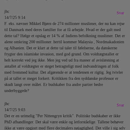
jhc
Svar
14/7/25 9:14
F. eks. nævner Mikkel Bjørn de 274 millioner muslimer, der nu kan rejse
til Danmark med deres familier for at få arbejde. Hvad er der galt med
dette tal? Ifølge et opslag er 14 % af Indiens befolkning muslimer. Det er
alene omkring 200 millioner. hertil kommer Malaysia , Nordmakadonien
og Albanien. Det er klart at dette tal taler til følelserne, da danskerne
frygter den islamiske invasion, med god grund. Om voldtægtstallet er
helt korrekt ved jeg ikke. Men jeg ved ud fra masser af avislæsning at
antallet af voldtægter er steget betragteligt med indvandringen af folk
med fremmed kultur. Det afgørende er at tendensen er rigtig. Jeg tvivler
på at tallet er meget forkert. Kritikken fra den syddanske professor er
skudt langt over målet. Er budskaber fra andre partier bedre
underbyggede?
jhc
Svar
14/7/25 9:03
Det er en urimelig "Per Nittengryn kritik". Politiske budskaber er ikke
PhD afhandlinger. Det skal være enkle og letforståelige. Tallene behøver
ikke at være opgjort med flere decimalers nøjagtighed. Det ville i sig selv