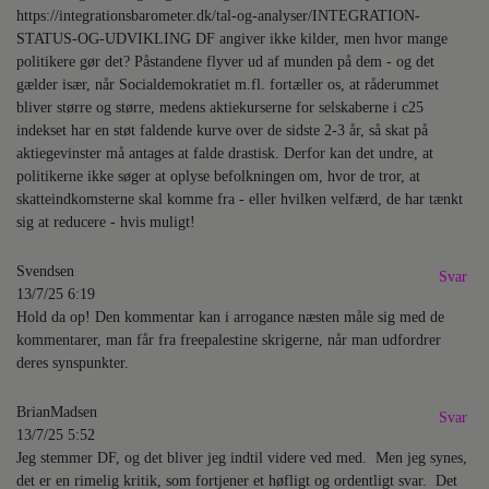
https://integrationsbarometer.dk/tal-og-analyser/INTEGRATION-
STATUS-OG-UDVIKLING DF angiver ikke kilder, men hvor mange
politikere gør det? Påstandene flyver ud af munden på dem - og det
gælder især, når Socialdemokratiet m.fl. fortæller os, at råderummet
bliver større og større, medens aktiekurserne for selskaberne i c25
indekset har en støt faldende kurve over de sidste 2-3 år, så skat på
aktiegevinster må antages at falde drastisk. Derfor kan det undre, at
politikerne ikke søger at oplyse befolkningen om, hvor de tror, at
skatteindkomsterne skal komme fra - eller hvilken velfærd, de har tænkt
sig at reducere - hvis muligt!
Svendsen
Svar
13/7/25 6:19
Hold da op! Den kommentar kan i arrogance næsten måle sig med de
kommentarer, man får fra freepalestine skrigerne, når man udfordrer
deres synspunkter.
BrianMadsen
Svar
13/7/25 5:52
Jeg stemmer DF, og det bliver jeg indtil videre ved med. Men jeg synes,
det er en rimelig kritik, som fortjener et høfligt og ordentligt svar. Det