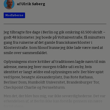
af Ulrik Søberg
Modløberne
Jeg tilbragte fire dage i Berlin og gik omkring 61.500 skridt –
godt 48 kilometer. Jeg boede på Voltairestraße, få minutters
gang fra ruinerne af det gamle franciskanerkloster i
Klosterstraße. Som filosof kunne jeg ikke lade være med at
smile over sammenfaldet.
Oplysningens store kritiker af traditionen lagde navn til min
adresse, mens jeg hver morgen trådte ud i en by, hvis
identitet er langt ældre end oplysningen selv. Der blev spist
ved Spree, besøgte Alexanderplatz, Das Rote Rathaus,
Berliner Dom, Humboldt Universitet, Brandenburger Tor,
Checkpoint Charlie og Fernsehturm.
Men det, der blev hos mig, var ikke seværdighederne. Det var
erkendelsen af, at Berlin ikke kan forstås gennem sin nære
fortid alene.