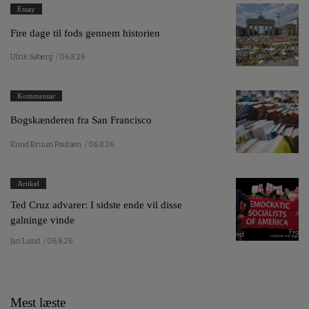
Essay
Fire dage til fods gennem historien
Ulrik Søberg
/ 06.8.26
Kommentar
Bogskænderen fra San Francisco
Knud Bruun Poulsen
/ 06.8.26
Artikel
Ted Cruz advarer: I sidste ende vil disse
galninge vinde
Jan Lund
/ 06.8.26
Mest læste