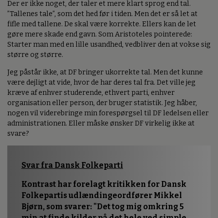
Der er ikke noget, der taler et mere klart sprog end tal.
”Tallenes tale”, som det hed før i tiden. Men det er så let at
fifle med tallene. De skal være korrekte. Ellers kan de let
gøre mere skade end gavn. Som Aristoteles pointerede:
Starter man med en lille usandhed, vedbliver den at vokse sig
større og større.
Jeg påstår ikke, at DF bringer ukorrekte tal. Men det kunne
være dejligt at vide, hvor de har deres tal fra. Det ville jeg
kræve af enhver studerende, ethvert parti, enhver
organisation eller person, der bruger statistik. Jeg håber,
nogen vil viderebringe min forespørgsel til DF ledelsen eller
administrationen. Eller måske ønsker DF virkelig ikke at
svare?
Svar fra Dansk Folkeparti
Kontrast har forelagt kritikken for Dansk
Folkepartis udlændingeordfører Mikkel
Bjørn, som svarer: "Det tog mig omkring 5
min at finde kilder på det hele ved simple