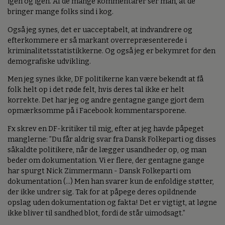
igen og igen. Af de mange kommentarer ser man, at de
bringer mange folks sind i kog.
Også jeg synes, det er uacceptabelt, at indvandrere og
efterkommere er så markant overrepræsenterede i
kriminalitetsstatistikkerne. Og også jeg er bekymret for den
demografiske udvikling.
Men jeg synes ikke, DF politikerne kan være bekendt at få
folk helt op i det røde felt, hvis deres tal ikke er helt
korrekte. Det har jeg og andre gentagne gange gjort dem
opmærksomme på i Facebook kommentarsporene.
Fx skrev en DF-kritiker til mig, efter at jeg havde påpeget
manglerne: ”Du får aldrig svar fra Dansk Folkeparti og disses
såkaldte politikere, når de lægger usandheder op, og man
beder om dokumentation. Vi er flere, der gentagne gange
har spurgt Nick Zimmermann - Dansk Folkeparti om
dokumentation (...) Men han svarer kun de enfoldige støtter,
der ikke undrer sig. Tak for at påpege deres opildnende
opslag uden dokumentation og fakta! Det er vigtigt, at løgne
ikke bliver til sandhed blot, fordi de står uimodsagt.”