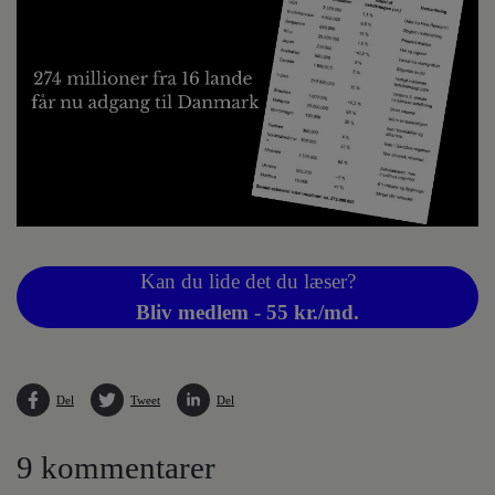
Kan du lide det du læser?
Bliv medlem - 55 kr./md.
Del
Tweet
Del
9 kommentarer