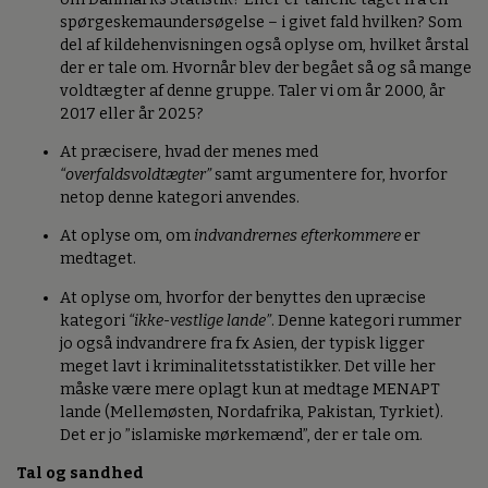
spørgeskemaundersøgelse – i givet fald hvilken? Som
del af kildehenvisningen også oplyse om, hvilket årstal
der er tale om. Hvornår blev der begået så og så mange
voldtægter af denne gruppe. Taler vi om år 2000, år
2017 eller år 2025?
At præcisere, hvad der menes med
“overfaldsvoldtægter”
samt argumentere for, hvorfor
netop denne kategori anvendes.
At oplyse om, om
indvandrernes efterkommere
er
medtaget.
At oplyse om, hvorfor der benyttes den upræcise
kategori
“ikke-vestlige lande”
. Denne kategori rummer
jo også indvandrere fra fx Asien, der typisk ligger
meget lavt i kriminalitetsstatistikker. Det ville her
måske være mere oplagt kun at medtage MENAPT
lande (Mellemøsten, Nordafrika, Pakistan, Tyrkiet).
Det er jo ”islamiske mørkemænd”, der er tale om.
Tal og sandhed