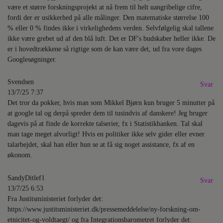
være et større forskningsprojekt at nå frem til helt uangribelige cifre,
fordi der er usikkerhed på alle målinger. Den matematiske størrelse 100
% eller 0 % findes ikke i virkelighedens verden. Selvfølgelig skal tallene
ikke være grebet ud af den blå luft. Det er DF's budskaber heller ikke. De
er i hovedtrækkene så rigtige som de kan være det, ud fra vore dages
Googlesøgninger.
Svendsen
Svar
13/7/25 7:37
Det tror da pokker, hvis man som Mikkel Bjørn kun bruger 5 minutter på
at google tal og derpå spreder dem til tusindvis af danskere! Jeg bruger
dagevis på at finde de korrekte talserier, fx i Statistikbanken. Tal skal
man tage meget alvorligt! Hvis en politiker ikke selv gider eller evner
talarbejdet, skal han eller hun se at få sig noget assistance, fx af en
økonom.
SandyDitlef1
Svar
13/7/25 6:53
Fra Justitsministeriet forlyder det:
https://www.justitsministeriet.dk/pressemeddelelse/ny-forskning-om-
etnicitet-og-voldtaegt/ og fra Integrationsbarometret forlyder det: