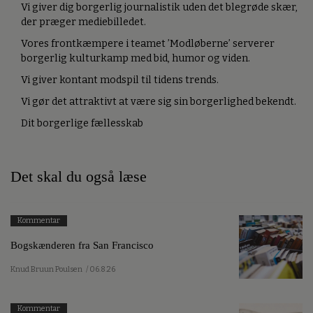
Vi giver dig borgerlig journalistik uden det blegrøde skær,
der præger mediebilledet.
Vores frontkæmpere i teamet ’Modløberne’ serverer
borgerlig kulturkamp med bid, humor og viden.
Vi giver kontant modspil til tidens trends.
Vi gør det attraktivt at være sig sin borgerlighed bekendt.
Dit borgerlige fællesskab
Det skal du også læse
Kommentar
Bogskænderen fra San Francisco
Knud Bruun Poulsen
/ 06.8.26
Kommentar