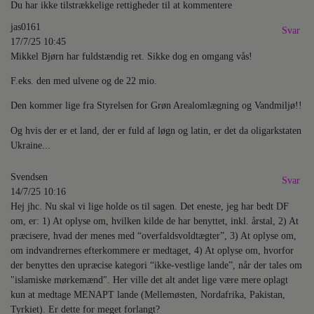
Du har ikke tilstrækkelige rettigheder til at kommentere
jas0161
Svar
17/7/25 10:45
Mikkel Bjørn har fuldstændig ret. Sikke dog en omgang vås!
F.eks. den med ulvene og de 22 mio.
Den kommer lige fra Styrelsen for Grøn Arealomlægning og Vandmiljø!!
Og hvis der er et land, der er fuld af løgn og latin, er det da oligarkstaten
Ukraine...
Svendsen
Svar
14/7/25 10:16
Hej jhc. Nu skal vi lige holde os til sagen. Det eneste, jeg har bedt DF
om, er: 1) At oplyse om, hvilken kilde de har benyttet, inkl. årstal, 2) At
præcisere, hvad der menes med “overfaldsvoldtægter”, 3) At oplyse om,
om indvandrernes efterkommere er medtaget, 4) At oplyse om, hvorfor
der benyttes den upræcise kategori “ikke-vestlige lande”, når der tales om
"islamiske mørkemænd". Her ville det alt andet lige være mere oplagt
kun at medtage MENAPT lande (Mellemøsten, Nordafrika, Pakistan,
Tyrkiet). Er dette for meget forlangt?