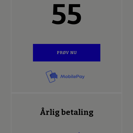
55
PRØV NU
Årlig betaling