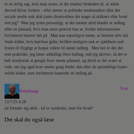
er en ærlig sag, hvis man synes, at det mudrer beskeden til, at stilen
derved bliver forkert - eller mener at politiske modstandere eller det
sociale medie nok skal (auto-)kontrollere det noget så nidkært eller hvad
ved jeg? Men jeg synes personligt, at det næsten altid klæder et indlæg
eller en påstand, hvis man mere præcist kan se, hvilke informationer
forfatteren baserer det på. Man kan naturligvis mene, at læseren selv må
finde kilder, hvis han/hun gider, hvilket muligvis nok er sjældnere end
lysten til flygtigt at hoppe videre til næste indlæg. Men her er der det
rent praktiske; jeg læser adskilligt flere indlæg, end jeg skriver; så det er
helt urealistisk at google hver eneste påstand; og dertil er det svært at
vide, om jeg også hver eneste gang finder den eller de oprindelige hyper-
solide kilder, som forfatteren baserede sit indlæg på.
Svar
HansHauge
13/7/25 4:18
tal fortaler sig altid - tal er symboler, men for hvad?
Det skal du også læse