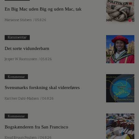
En Big Mac uden Big og uden Mac, tak
Marianne Stidsen
/ 05.8.26
Kommentar
Det sorte vidunderbarn
Jesper W. Rasmussen
/ 05.8.26
Kommentar
Svensmarks forskning skal videreføres
Karl Iver Dahl-Madsen
/ 06.8.26
Kommentar
Bogskænderen fra San Francisco
Knud Bruun Poulsen
/ 06.8.26