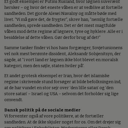
Et godt eksempel er Putins Rusland, hvor løgnen suverænt
hersker – og hvor det eneste våben er at vedblive at fortælle
sandheden. Det gjorde Alexei Navalny og måtte bøde med
livet. “Vi må gøre det, de frygter”, skrev han, ”nemlig fortælle
sandheden, sprede sandheden. Det er det mest magtfulde
våben mod dette regime af løgnere, tyve og hyklere. Alle er i
besiddelse af dette våben. Gør derfor brug af det!”
Samme tanker finder vi hos hans forgænger, Sovjetunionens
vel nok mest berømte dissident, Aleksandr Solsjenitsyn, der
sagde, at ”i vort land er løgnen ikke blot blevet en moralsk
kategori, men den søjle, staten hviler på”.
Et andet grotesk eksempel er Iran, hvor det islamiske
regime i skrivende stund forsøger at bilde befolkningen ind,
at de har vundet en stor sejr over ’den lille satan’ og ’den
store satan’ – Israel og USA – selvom det forholder sig lige
omvendt.
Dansk politik på de sociale medier
Vi forventer også af vore politikere, at de fortæller
sandheden. At de ikke skjuler noget for os. Om det drejer sig