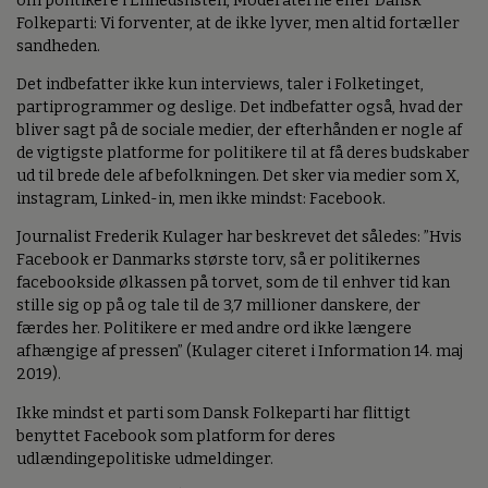
om politikere i Enhedslisten, Moderaterne eller Dansk
Folkeparti: Vi forventer, at de ikke lyver, men altid fortæller
sandheden.
Det indbefatter ikke kun interviews, taler i Folketinget,
partiprogrammer og deslige. Det indbefatter også, hvad der
bliver sagt på de sociale medier, der efterhånden er nogle af
de vigtigste platforme for politikere til at få deres budskaber
ud til brede dele af befolkningen. Det sker via medier som X,
instagram, Linked-in, men ikke mindst: Facebook.
Journalist Frederik Kulager har beskrevet det således: ”Hvis
Facebook er Danmarks største torv, så er politikernes
facebookside ølkassen på torvet, som de til enhver tid kan
stille sig op på og tale til de 3,7 millioner danskere, der
færdes her. Politikere er med andre ord ikke længere
afhængige af pressen” (Kulager citeret i Information 14. maj
2019).
Ikke mindst et parti som Dansk Folkeparti har flittigt
benyttet Facebook som platform for deres
udlændingepolitiske udmeldinger.