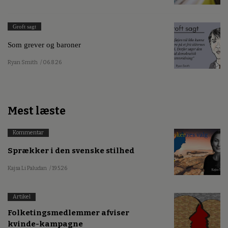
Groft sagt
Som grever og baroner
Ryan Smith
/ 06.8.26
Mest læste
Kommentar
Sprækker i den svenske stilhed
Kajsa Li Paludan
/ 19.5.26
Artikel
Folketingsmedlemmer afviser
kvinde-kampagne