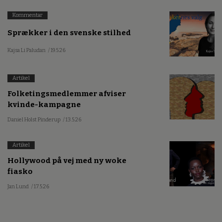
Kommentar
Sprækker i den svenske stilhed
Kajsa Li Paludan
/ 19.5.26
Artikel
Folketingsmedlemmer afviser
kvinde-kampagne
Daniel Holst Pinderup
/ 13.5.26
Artikel
Hollywood på vej med ny woke
fiasko
Jan Lund
/ 17.5.26