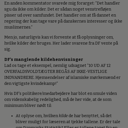
En anden kommentator svarede mig forarget: ”Det handler
sgu da ikke om kilder. Det er sådan noget venstrefløjen
pisser ud over samfundet. Det handler om at få dannet en
regering der kan tage vare på danskernes interesser og ikke
muslimernes.”
Men jo, naturligvis kan vi forvente at få oplysninger om,
hvilke kilder der bruges. Her lader svarene fra DF vente på
sig.
DF’s manglende kildehenvisninger
Lad os tage et eksempel, nemlig udsagnet ”10 UD AF 12
OVERFALDSVOLDTÆGTER BEGÅS AF IKKE-VESTLIGE
INDVANDRERE. Hjemsendelser af islamiske mørkemænd er
den vigtigste kvindekamp!”
Hvis DF’s politikere/medarbejdere har blot en smule viden
om videnskabelig redelighed, må de her vide, at de som
minimum bliver nødt til:
At oplyse om, hvilken
kilde
de har benyttet, så det
bliver muligt for læseren at tjekke tallene. Er der tale
om Danmarks Statistik? Eller er tallene taget fra en