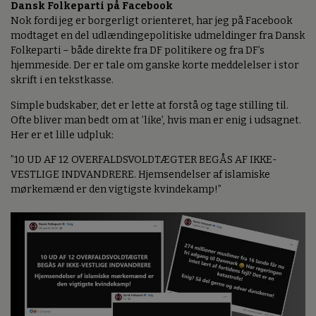
Dansk Folkeparti på Facebook
Nok fordi jeg er borgerligt orienteret, har jeg på Facebook
modtaget en del udlændingepolitiske udmeldinger fra Dansk
Folkeparti – både direkte fra DF politikere og fra DF’s
hjemmeside. Der er tale om ganske korte meddelelser i stor
skrift i en tekstkasse.
Simple budskaber, det er lette at forstå og tage stilling til.
Ofte bliver man bedt om at ’like’, hvis man er enig i udsagnet.
Her er et lille udpluk:
”10 UD AF 12 OVERFALDSVOLDTÆGTER BEGÅS AF IKKE-
VESTLIGE INDVANDRERE. Hjemsendelser af islamiske
mørkemænd er den vigtigste kvindekamp!”