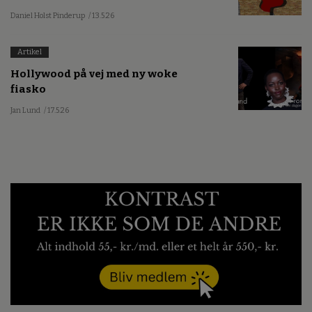
Daniel Holst Pinderup
/ 13.5.26
Artikel
Hollywood på vej med ny woke
fiasko
Jan Lund
/ 17.5.26