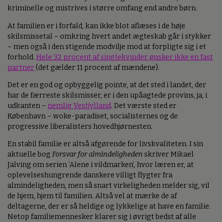
kriminelle og mistrives i større omfang end andre børn.
At familien er i forfald, kan ikke blot aflæses i de høje
skilsmissetal – omkring hvert andet ægteskab går i stykker
– men også i den stigende modvilje mod at forpligte sig i et
forhold.
Hele 32 procent af singlekvinder ønsker ikke en fast
partner
(det gælder 11 procent af mændene).
Det er en god og opbyggelig pointe, at det sted i landet, der
har de færreste skilsmisser, er i den upåagtede provins, ja, i
udkanten –
nemlig Vestjylland
. Det værste sted er
København – woke-paradiset, socialisternes og de
progressive liberalisters hovedhjørnesten.
En stabil familie er altså afgørende for livskvaliteten. I sin
aktuelle bog
Forsvar for almindeligheden
skriver Mikael
Jalving om serien ‘Alene i vildmarken’, hvor læren er, at
oplevelseshungrende danskere villigt flygter fra
almindeligheden, men så snart virkeligheden melder sig, vil
de hjem, hjem til familien. Altså vel at mærke de af
deltagerne, der er så heldige og lykkelige at have en familie.
Netop familiemennesker klarer sig i øvrigt bedst af alle