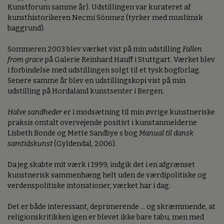
Kunstforum samme år). Udstillingen var kurateret af
kunsthistorikeren Necmi Sönmez (tyrker med muslimsk
baggrund).
Sommeren 2003 blev værket vist på min udstilling
Fallen
from grace
på Galerie Reinhard Hauff i Stuttgart. Værket blev
i forbindelse med udstillingen solgt til et tysk bogforlag.
Senere samme år blev en udstillingskopi vist på min
udstilling på Hordaland kunstsenter i Bergen.
Halve sandheder
er i modsætning til min øvrige kunstneriske
praksis omtalt overvejende positivt i kunstanmelderne
Lisbeth Bonde og Mette Sandbye s bog
Manual til dansk
samtidskunst
(Gyldendal, 2006).
Da jeg skabte mit værk i 1999, indgik det i en afgrænset
kunstnerisk sammenhæng helt uden de værdipolitiske og
verdenspolitiske intonationer, værket har i dag.
Det er både interessant, deprimerende ... og skræmmende, at
religionskritikken igen er blevet ikke bare tabu, men med