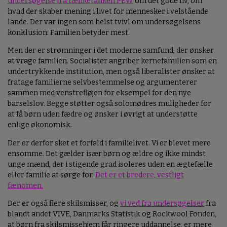
undersøgelse fra tænketanken PEW
om det gode liv, om
hvad der skaber mening i livet for mennesker i velstående
lande. Der var ingen som helst tvivl om undersøgelsens
konklusion: Familien betyder mest.
Men der er strømninger i det moderne samfund, der ønsker
at vrage familien. Socialister angriber kernefamilien som en
undertrykkende institution, men også liberalister ønsker at
fratage familierne selvbestemmelse og argumenterer
sammen med venstrefløjen for eksempel for den nye
barselslov. Begge støtter også solomødres muligheder for
at få børn uden fædre og ønsker i øvrigt at understøtte
enlige økonomisk.
Der er derfor sket et forfald i familielivet. Vi er blevet mere
ensomme. Det gælder især børn og ældre og ikke mindst
unge mænd, der i stigende grad isoleres uden en ægtefælle
eller familie at sørge for.
Det er et bredere, vestligt
fænomen.
Der er også flere skilsmisser, og
vi ved fra undersøgelser
fra
blandt andet VIVE, Danmarks Statistik og Rockwool Fonden,
at børn fra skilsmissehjem får ringere uddannelse, er mere