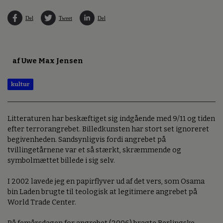
Del
Tweet
Del
af Uwe Max Jensen
kultur
Litteraturen har beskæftiget sig indgående med 9/11 og tiden
efter terrorangrebet. Billedkunsten har stort set ignoreret
begivenheden. Sandsynligvis fordi angrebet på
tvillingetårnene var et så stærkt, skræmmende og
symbolmættet billede i sig selv.
I 2002 lavede jeg en papirflyver ud af det vers, som Osama
bin Laden brugte til teologisk at legitimere angrebet på
World Trade Center.