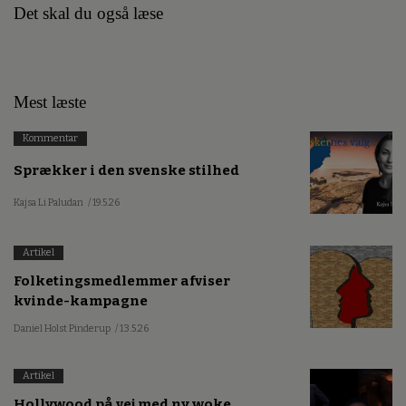
Det skal du også læse
Mest læste
Kommentar
Sprækker i den svenske stilhed
Kajsa Li Paludan
/ 19.5.26
Artikel
Folketingsmedlemmer afviser
kvinde-kampagne
Daniel Holst Pinderup
/ 13.5.26
Artikel
Hollywood på vej med ny woke