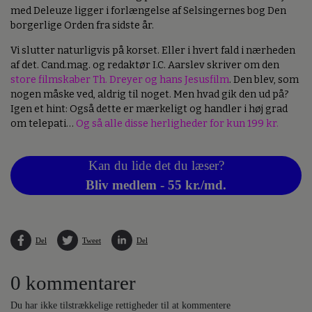
med Deleuze ligger i forlængelse af Selsingernes bog Den
borgerlige Orden fra sidste år.
Vi slutter naturligvis på korset. Eller i hvert fald i nærheden
af det. Cand.mag. og redaktør I.C. Aarslev skriver om den
store filmskaber Th. Dreyer og hans Jesusfilm
. Den blev, som
nogen måske ved, aldrig til noget. Men hvad gik den ud på?
Igen et hint: Også dette er mærkeligt og handler i høj grad
om telepati…
Og så alle disse herligheder for kun 199 kr.
Kan du lide det du læser?
Bliv medlem - 55 kr./md.
Del
Tweet
Del
0 kommentarer
Du har ikke tilstrækkelige rettigheder til at kommentere