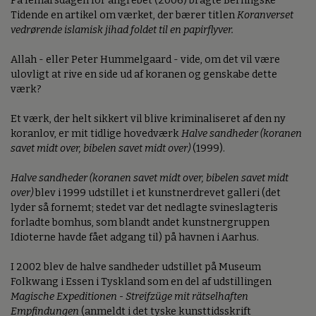
På femårsdagen for angrebet (2006) bragte Berlingske
Tidende en artikel om værket, der bærer titlen
Koranverset
vedrørende islamisk jihad foldet til en papirflyver.
Allah - eller Peter Hummelgaard - vide, om det vil være
ulovligt at rive en side ud af koranen og genskabe dette
værk?
Et værk, der helt sikkert vil blive kriminaliseret af den ny
koranlov, er mit tidlige hovedværk
Halve sandheder (koranen
savet midt over, bibelen savet midt over)
(1999).
Halve sandheder (koranen savet midt over, bibelen savet midt
over)
blev i 1999 udstillet i et kunstnerdrevet galleri (det
lyder så fornemt; stedet var det nedlagte svineslagteris
forladte bomhus, som blandt andet kunstnergruppen
Idioterne havde fået adgang til) på havnen i Aarhus.
I 2002 blev de halve sandheder udstillet på Museum
Folkwang i Essen i Tyskland som en del af udstillingen
Magische Expeditionen - Streifzüge mit rätselhaften
Empfindungen
(anmeldt i det tyske kunsttidsskrift