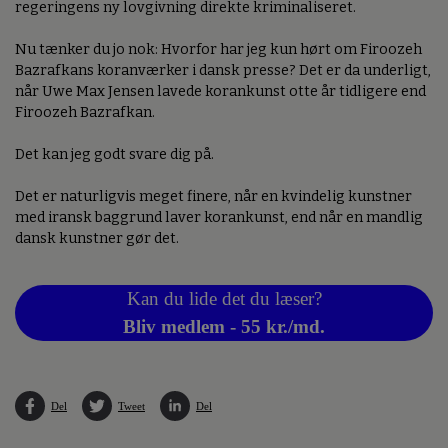
regeringens ny lovgivning direkte kriminaliseret.
Nu tænker du jo nok: Hvorfor har jeg kun hørt om Firoozeh
Bazrafkans koranværker i dansk presse? Det er da underligt,
når Uwe Max Jensen lavede korankunst otte år tidligere end
Firoozeh Bazrafkan.
Det kan jeg godt svare dig på.
Det er naturligvis meget finere, når en kvindelig kunstner
med iransk baggrund laver korankunst, end når en mandlig
dansk kunstner gør det.
Kan du lide det du læser?
Bliv medlem - 55 kr./md.
Del
Tweet
Del