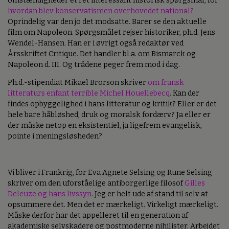
omstændigheder et ret interessant historisk spørgsmål, for
hvordan blev konservatismen overhovedet national?
Oprindelig var den jo det modsatte. Barer se den aktuelle
film om Napoleon. Spørgsmålet rejser historiker, ph.d. Jens
Wendel-Hansen. Han er i øvrigt også redaktør ved
Årsskriftet Critique. Det handler bl.a. om Bismarck og
Napoleon d. III. Og trådene peger frem mod i dag.
Ph.d.-stipendiat Mikael Brorson skriver
om fransk
litteraturs enfant terrible Michel Houellebecq
. Kan der
findes opbyggelighed i hans litteratur og kritik? Eller er det
hele bare håbløshed, druk og moralsk fordærv? Ja eller er
der måske netop en eksistentiel, ja ligefrem evangelisk,
pointe i meningsløsheden?
Vi bliver i Frankrig, for Eva Agnete Selsing og Rune Selsing
skriver om den uforståelige antiborgerlige filosof
Gilles
Deleuze og hans livssyn
. Jeg er helt ude af stand til selv at
opsummere det. Men det er mærkeligt. Virkeligt mærkeligt.
Måske derfor har det appelleret til en generation af
akademiske selvskadere og postmoderne nihilister. Arbejdet