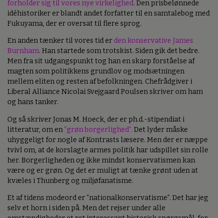
forholder sig til vores nye virkelighed
. Den prisbelønnede
idéhistoriker er blandt andet forfatter til en samtalebog med
Fukuyama, der er oversat til flere sprog.
En anden tænker til vores tid er
den konservative James
Burnham
. Han startede som trotskist. Siden gik det bedre.
Men fra sit udgangspunkt tog han en skarp forståelse af
magten som politikkens grundlov og modsætningen
mellem eliten og resten af befolkningen. Chefrådgiver i
Liberal Alliance Nicolai Svejgaard Poulsen skriver om ham
og hans tanker.
Og så skriver Jonas M. Hoeck, der er ph.d.-stipendiat i
litteratur, om en
”grøn borgerlighed”.
Det lyder måske
uhyggeligt for nogle af Kontrasts læsere. Men der er næppe
tvivl om, at de korslagte armes politik har udspillet sin rolle
her. Borgerligheden og ikke mindst konservatismen kan
være og er grøn. Og det er muligt at tænke grønt uden at
kvæles i Thunberg og miljøfanatisme.
Et af tidens modeord er ”nationalkonservatisme”. Det har jeg
selv et horn i siden på. Men det rejser under alle