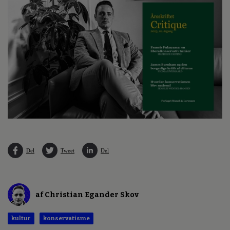
Del
Tweet
Del
af Christian Egander Skov
kultur
konservatisme