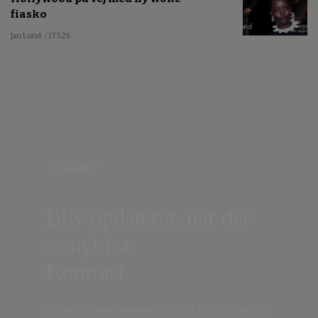
fiasko
Jan Lund
/ 17.5.26
Nyhedsbrev
Bliv opdateret, når der
er nyt fra
Kontrast
Indtast din
e-mail-adresse,
og få nyt fra det borgerlige