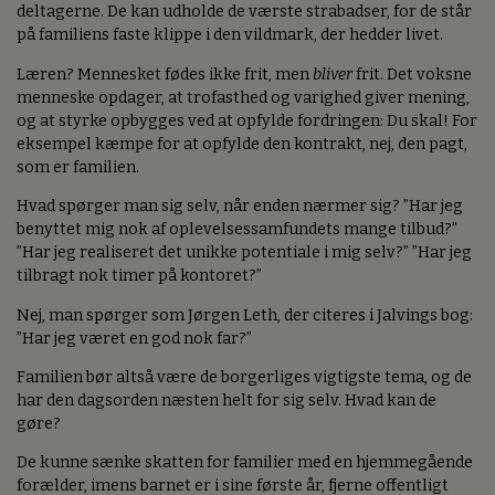
deltagerne. De kan udholde de værste strabadser, for de står
på familiens faste klippe i den vildmark, der hedder livet.
Læren? Mennesket fødes ikke frit, men
bliver
frit. Det voksne
menneske opdager, at trofasthed og varighed giver mening,
og at styrke opbygges ved at opfylde fordringen: Du skal! For
eksempel kæmpe for at opfylde den kontrakt, nej, den pagt,
som er familien.
Hvad spørger man sig selv, når enden nærmer sig? ”Har jeg
benyttet mig nok af oplevelsessamfundets mange tilbud?”
”Har jeg realiseret det unikke potentiale i mig selv?” ”Har jeg
tilbragt nok timer på kontoret?”
Nej, man spørger som Jørgen Leth, der citeres i Jalvings bog:
”Har jeg været en god nok far?”
Familien bør altså være de borgerliges vigtigste tema, og de
har den dagsorden næsten helt for sig selv. Hvad kan de
gøre?
De kunne sænke skatten for familier med en hjemmegående
forælder, imens barnet er i sine første år, fjerne offentligt