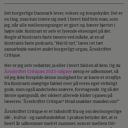
Det borgerlige Danmark lever, vokser og knopskyder. Det er
en ting, man kan trøste sig med. I hvert fald hvis man, som
jeg, når alle mellemregninger er gjort op, bærer hjertet i
højre side. Kontrast er selv et lysende eksempel på det.
Nogle af Kontrasts faste læsere ved måske, at en af
Kontrasts faste podcasts, ”Nej til nyt,” laves i et tæt
samarbejde med et andet borgerligt organ, Årsskriftet
Critique.
Her er jeg selv redaktør, ja eller i hvert fald en af dem. Og da
Årsskriftet Critiques 2023-udgave
netop er udkommet, så
vil jeg ikke forspilde denne mulighed for at kaste et strejflys
fra Kontrasts mægtige fakkel over på vores eget virkeligt
gode, men også anderledes snævre, foretagende. Og så det
første spørgsmål, der sikkert allerede kilder i ganen på
læseren: ”Årsskriftet Critique? Hvad snakker manden om?”
Årsskriftet Critique er et tidsskrift fra og om den borgerlige
idé-, kultur- og samfundsdebat. I praksis betyder det, at vi
hvert år udkommer med ét nummer, som er mellem 150-