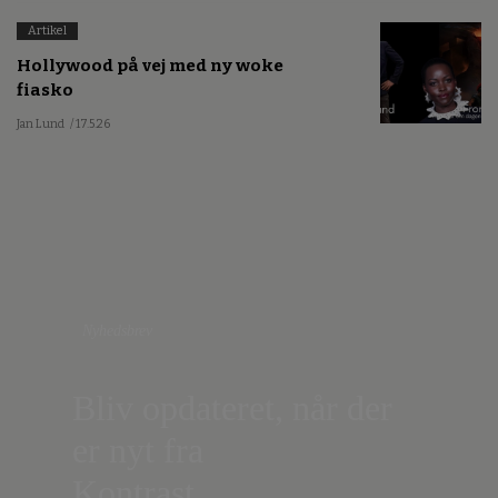
Artikel
Hollywood på vej med ny woke
fiasko
Jan Lund
/ 17.5.26
Nyhedsbrev
Bliv opdateret, når der
er nyt fra
Kontrast