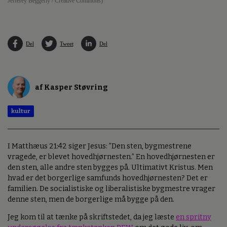
Jefferey Beggerly / Creative Commons)
Del
Tweet
Del
af Kasper Støvring
kultur
I Matthæus 21:42 siger Jesus: ”Den sten, bygmestrene
vragede, er blevet hovedhjørnesten.” En hovedhjørnesten er
den sten, alle andre sten bygges på. Ultimativt Kristus. Men
hvad er det borgerlige samfunds hovedhjørnesten? Det er
familien. De socialistiske og liberalistiske bygmestre vrager
denne sten, men de borgerlige må bygge på den.
Jeg kom til at tænke på skriftstedet, da jeg læste
en spritny