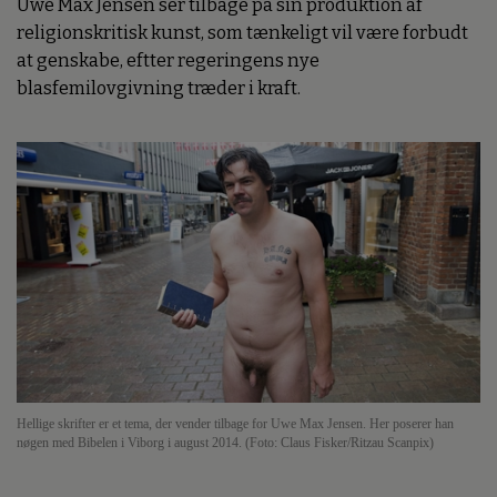
Uwe Max Jensen ser tilbage på sin produktion af
religionskritisk kunst, som tænkeligt vil være forbudt
at genskabe, eftter regeringens nye
blasfemilovgivning træder i kraft.
Hellige skrifter er et tema, der vender tilbage for Uwe Max Jensen. Her poserer han
nøgen med Bibelen i Viborg i august 2014. (Foto: Claus Fisker/Ritzau Scanpix)