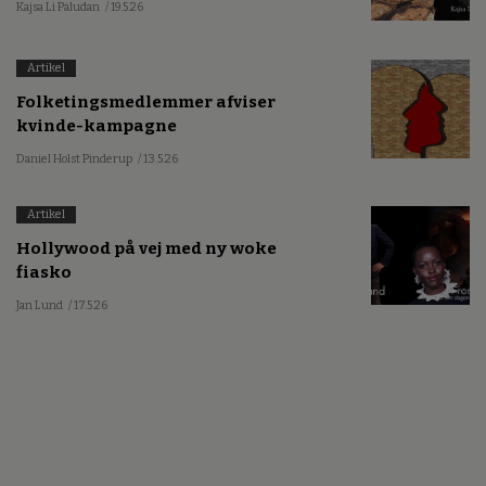
Kajsa Li Paludan
/ 19.5.26
Artikel
Folketingsmedlemmer afviser
kvinde-kampagne
Daniel Holst Pinderup
/ 13.5.26
Artikel
Hollywood på vej med ny woke
fiasko
Jan Lund
/ 17.5.26