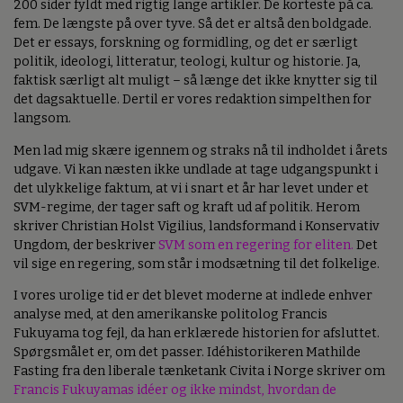
200 sider fyldt med rigtig lange artikler. De korteste på ca.
fem. De længste på over tyve. Så det er altså den boldgade.
Det er essays, forskning og formidling, og det er særligt
politik, ideologi, litteratur, teologi, kultur og historie. Ja,
faktisk særligt alt muligt – så længe det ikke knytter sig til
det dagsaktuelle. Dertil er vores redaktion simpelthen for
langsom.
Men lad mig skære igennem og straks nå til indholdet i årets
udgave. Vi kan næsten ikke undlade at tage udgangspunkt i
det ulykkelige faktum, at vi i snart et år har levet under et
SVM-regime, der tager saft og kraft ud af politik. Herom
skriver Christian Holst Vigilius, landsformand i Konservativ
Ungdom, der beskriver
SVM som en regering for eliten.
Det
vil sige en regering, som står i modsætning til det folkelige.
I vores urolige tid er det blevet moderne at indlede enhver
analyse med, at den amerikanske politolog Francis
Fukuyama tog fejl, da han erklærede historien for afsluttet.
Spørgsmålet er, om det passer. Idéhistorikeren Mathilde
Fasting fra den liberale tænketank Civita i Norge skriver om
Francis Fukuyamas idéer og ikke mindst, hvordan de