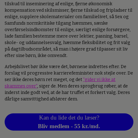
tilskud til inseminering af enlige, fjerne økonomisk
kompensation ved skilsmisser, fjerne tilskud og fripladser til
enlige, supplere skolematerialer om familielivet, så Sex og
Samfunds normkritiske tilgang hæmmes, sænke
overførselsindkomster til enlige, særligt enlige forsørgere,
lade familien bestemme mere over lektier, pasning, barsel,
skole- og uddannelsesvalg, hæmme fleksibilitet og frit valg
på dagtilbudsområdet, så man i højere grad tilpasser sit liv
efter sine børn, ikke omvendt.
Arbejdslivet bør ikke være det, børnene indrettes efter. De
forslag vil progressive karrierefeminister nok stejle over. De
ser ikke deres børn ret meget, og det
”gider vi ikke at
skammes over”
, siger de. Men deres sprogbrug røber, at de
inderst inde godt ved, at de har truffet et forkert valg. Deres
dårlige samvittighed afslører dem.
Kan du lide det du læser?
Bliv medlem - 55 kr./md.