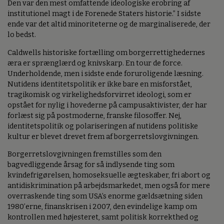
Den var den mest omfattende ideologiske erobring af
institutionel magt i de Forenede Staters historie.” I sidste
ende var det altid minoriteterne og de marginaliserede, der
lo bedst.
Caldwells historiske fortælling om borgerrettighedernes
æra er sprænglærd og knivskarp. En tour de force.
Underholdende, men i sidste ende foruroligende læsning.
Nutidens identitetspolitik er ikke bare en misforstået,
tragikomisk og virkelighedsforvirret ideologi, som er
opstået for nylig i hovederne på campusaktivister, der har
forlæst sig på postmoderne, franske filosoffer. Nej,
identitetspolitik og polariseringen af nutidens politiske
kultur er blevet drevet frem af borgerretslovgivningen.
Borgerretslovgivningen fremstilles som den
bagvedliggende årsag for så indlysende ting som
kvindefrigørelsen, homoseksuelle ægteskaber, fri abort og
antidiskrimination på arbejdsmarkedet, men også for mere
overraskende ting som USA’s enorme gældsætning siden
1980’erne, finanskrisen i 2007, den evindelige kamp om
kontrollen med højesteret, samt politisk korrekthed og