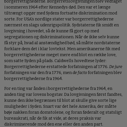
borgerrettighederne. Borgerretslovgivningen blev vedtaget
i sommeren 1964 efter Kennedys død. Den var et længe
tiltrængt opgør med Sydens fortsatte diskrimination mod
sorte. For USA’s nordlige stater var borgerrettighederne
nærmest en slags udenrigspolitik. Sydstaterne fik smidt en
lovgivning i hovedet, så de kunne få gjort op med
segregationen og diskriminationen. Når de ikke selv kunne
få styr på, hvad al anstændighed bød, så måtte nordstaterne
forklare dem det i klar lovtekst. Men amerikanerne fik med
borgerrettighederne meget mere end blot en række love,
som satte Syden på plads. Caldwells hovedtese lyder:
Borgerrettighederne erstattede forfatningen af 1776.
De jure
forfatningen var den fra 1776, men
de facto
forfatningen blev
borgerrettighederne fra 1964.
For en ting var ånden i borgerrettighederne fra 1964, en
anden ting var lovens bogstav. Da lovgivningen først fandtes,
kunne den ikke begrænses til blot at skulle give sorte lige
muligheder i Syden. Snart var det hele Amerika, der måtte
bøje nakken foran domstolene, og foran føderalt og statsligt
bureaukrati, når de fik at vide, at deres praksis var
diskriminerende mod den ene eller den anden part.