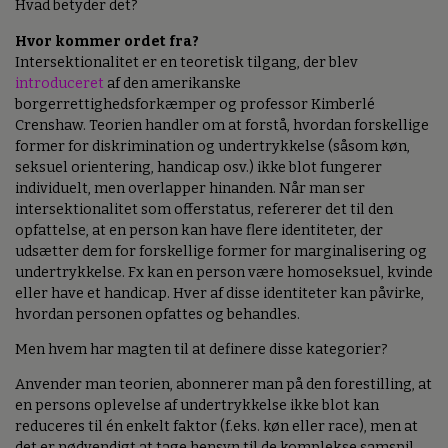
Hvad betyder det?
Hvor kommer ordet fra?
Intersektionalitet er en teoretisk tilgang, der blev
introduceret
af den amerikanske
borgerrettighedsforkæmper og professor Kimberlé
Crenshaw. Teorien handler om at forstå, hvordan forskellige
former for diskrimination og undertrykkelse (såsom køn,
seksuel orientering, handicap osv.) ikke blot fungerer
individuelt, men overlapper hinanden. Når man ser
intersektionalitet som offerstatus, refererer det til den
opfattelse, at en person kan have flere identiteter, der
udsætter dem for forskellige former for marginalisering og
undertrykkelse. Fx kan en person være homoseksuel, kvinde
eller have et handicap. Hver af disse identiteter kan påvirke,
hvordan personen opfattes og behandles.
Men hvem har magten til at definere disse kategorier?
Anvender man teorien, abonnerer man på den forestilling, at
en persons oplevelse af undertrykkelse ikke blot kan
reduceres til én enkelt faktor (f.eks. køn eller race), men at
det er nødvendigt at tage hensyn til de komplekse samspil