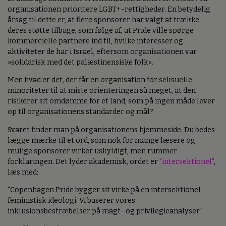
organisationen prioritere LGBT+-rettigheder. En betydelig
årsag til dette er, at flere sponsorer har valgt at trække
deres støtte tilbage, som følge af, at Pride ville spørge
kommercielle partnere ind til, hvilke interesser og
aktiviteter de har i Israel, eftersom organisationen var
»solidarisk med det palæstinensiske folk«.
Men hvad er det, der får en organisation for seksuelle
minoriteter til at miste orienteringen så meget, at den
risikerer sit omdømme for et land, som på ingen måde lever
op til organisationens standarder og mål?
Svaret finder man på organisationens hjemmeside. Du bedes
lægge mærke til et ord, som nok for mange læsere og
mulige sponsorer virker uskyldigt, men rummer
forklaringen. Det lyder akademisk, ordet er
"intersektionel"
,
læs med:
"Copenhagen Pride bygger sit virke på en intersektionel
feministisk ideologi. Vi baserer vores
inklusionsbestræbelser på magt- og privilegieanalyser."