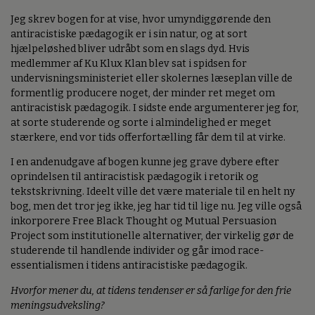
Jeg skrev bogen for at vise, hvor umyndiggørende den
antiracistiske pædagogik er i sin natur, og at sort
hjælpeløshed bliver udråbt som en slags dyd. Hvis
medlemmer af Ku Klux Klan blev sat i spidsen for
undervisningsministeriet eller skolernes læseplan ville de
formentlig producere noget, der minder ret meget om
antiracistisk pædagogik. I sidste ende argumenterer jeg for,
at sorte studerende og sorte i almindelighed er meget
stærkere, end vor tids offerfortælling får dem til at virke.
I en andenudgave af bogen kunne jeg grave dybere efter
oprindelsen til antiracistisk pædagogik i retorik og
tekstskrivning. Ideelt ville det være materiale til en helt ny
bog, men det tror jeg ikke, jeg har tid til lige nu. Jeg ville også
inkorporere Free Black Thought og Mutual Persuasion
Project som institutionelle alternativer, der virkelig gør de
studerende til handlende individer og går imod race-
essentialismen i tidens antiracistiske pædagogik.
Hvorfor mener du, at tidens tendenser er så farlige for den frie
meningsudveksling?