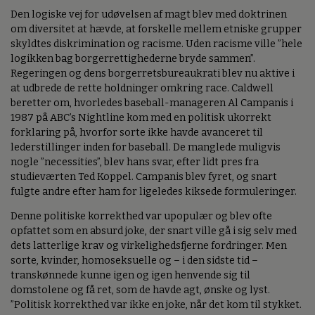
Den logiske vej for udøvelsen af magt blev med doktrinen
om diversitet at hævde, at forskelle mellem etniske grupper
skyldtes diskrimination og racisme. Uden racisme ville ”hele
logikken bag borgerrettighederne bryde sammen”.
Regeringen og dens borgerretsbureaukrati blev nu aktive i
at udbrede de rette holdninger omkring race. Caldwell
beretter om, hvorledes baseball-manageren Al Campanis i
1987 på ABC’s Nightline kom med en politisk ukorrekt
forklaring på, hvorfor sorte ikke havde avanceret til
lederstillinger inden for baseball. De manglede muligvis
nogle ”necessities”, blev hans svar, efter lidt pres fra
studieværten Ted Koppel. Campanis blev fyret, og snart
fulgte andre efter ham for ligeledes kiksede formuleringer.
Denne politiske korrekthed var upopulær og blev ofte
opfattet som en absurd joke, der snart ville gå i sig selv med
dets latterlige krav og virkelighedsfjerne fordringer. Men
sorte, kvinder, homoseksuelle og – i den sidste tid –
transkønnede kunne igen og igen henvende sig til
domstolene og få ret, som de havde agt, ønske og lyst.
”Politisk korrekthed var ikke en joke, når det kom til stykket.