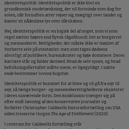
identitetspolitik. Identitetspolitik er ikke blot en
grundkomisk modetænkning, der vil forsvinde som dug for
solen, når fornuften atter rejser sig mægtigt over landet og
kaster sit nådesløse lys over dårskaben.
Nej, identitetspolitik er en logisk del af noget, som vi som
regel sætter højere end flyvsk tågefilosofi. Det er borgerret
og menneskeret. Rettigheder, der måske ikke er mejslet af
Vorherre selv på stentavler, men som tages dødsens
alvorligt af politikere, bureaukrater og høje dommere. Deres
karriere står og falder dermed. Hvad de selv synes, og hvad
befolkningsflertallet måtte mene, er ligegyldigt. I sidste
ende bestemmer lovens bogstav.
Identitetspolitik er kommet for at blive og vil gå fra sejr til
sejr, så længe borger- og menneskerettighederne eksisterer
i deres nuværende form. Den konklusion trænger sig på
efter endt læsning af den konservative journalist og
forfatter Christopher Caldwells historiefortælling om USA
siden tresserne i bogen
The Age of Entitlement
(2020).
I centrum for Caldwells fortælling står