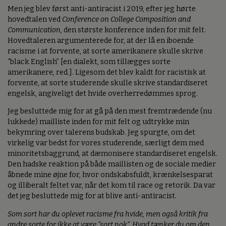
Men jeg blev først anti-antiracist i 2019, efter jeg hørte
hovedtalen ved
Conference on College Composition and
Communication
, den største konference inden for mit felt.
Hovedtaleren argumenterede for, at der lå en iboende
racisme i at forvente, at sorte amerikanere skulle skrive
“black English” [en dialekt, som tillægges sorte
amerikanere, red.]. Ligesom det blev kaldt for racistisk at
forvente, at sorte studerende skulle skrive standardiseret
engelsk, angiveligt det hvide overherredømmes sprog.
Jeg besluttede mig for at gå på den mest fremtrædende (nu
lukkede) mailliste inden for mit felt og udtrykke min
bekymring over talerens budskab. Jeg spurgte, om det
virkelig var bedst for vores studerende, særligt dem med
minoritetsbaggrund, at dæmonisere standardiseret engelsk.
Den hadske reaktion på både maillisten og de sociale medier
åbnede mine øjne for, hvor ondskabsfuldt, krænkelsesparat
og illiberalt feltet var, når det kom til race og retorik. Da var
det jeg besluttede mig for at blive anti-antiracist.
Som sort har du oplevet racisme fra hvide, men også kritik fra
andre sorte for ikke at være “sort nok”. Hvad tænker du om den