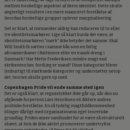
mellem forskellige aspekter af deres identitet. Dette skulle
angiveligt resultere i en mere nuanceret forståelse af,
hvordan forskellige grupper oplever marginalisering.
Det er klart, at mennesker aldrig kan reduceres til to eller
tre identitetsmarkører. Lige så klart burde det være, at
identitetsmarkøren "mørk" ikke betyder det samme. Skal
Will Smith fx sættes i samme bås som en fattig
afroamerikaner i Baltimore eller en iransk dreng i
Danmark? Har Mette Frederiksen mindre magt end
skribenten her, fordi jeg er mand? Disse kategorier bliver
lynhurtigt til størknede kategorier og understøtter netop
det, teorien skulle gøre op med.
Copenhagen Pride vil ende samme sted igen
Det er også klart, at regnestykket ikke går op, når den nu
afgående forperson Lars Henriksen vil diktere andres
politiske forståelse. En så tydelig magtfuldkommenhed
klinger dårligt med organisationens eget teoretiske
grundlag. Priden anser samfundet for at være så strukturelt
skævt, at hvis de ikke aktivt promoverer undertrykte