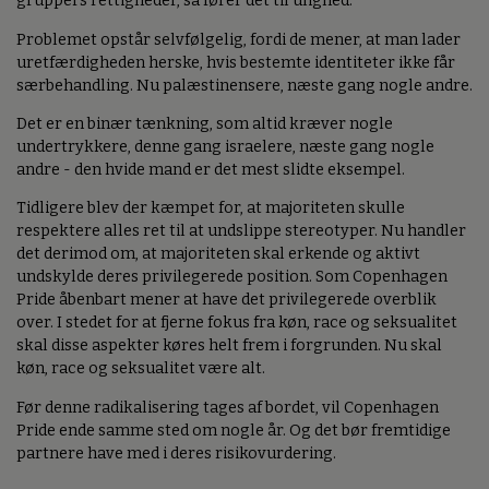
gruppers rettigheder, så fører det til ulighed.
Problemet opstår selvfølgelig, fordi de mener, at man lader
uretfærdigheden herske, hvis bestemte identiteter ikke får
særbehandling. Nu palæstinensere, næste gang nogle andre.
Det er en binær tænkning, som altid kræver nogle
undertrykkere, denne gang israelere, næste gang nogle
andre - den hvide mand er det mest slidte eksempel.
Tidligere blev der kæmpet for, at majoriteten skulle
respektere alles ret til at undslippe stereotyper. Nu handler
det derimod om, at majoriteten skal erkende og aktivt
undskylde deres privilegerede position. Som Copenhagen
Pride åbenbart mener at have det privilegerede overblik
over. I stedet for at fjerne fokus fra køn, race og seksualitet
skal disse aspekter køres helt frem i forgrunden. Nu skal
køn, race og seksualitet være alt.
Før denne radikalisering tages af bordet, vil Copenhagen
Pride ende samme sted om nogle år. Og det bør fremtidige
partnere have med i deres risikovurdering.