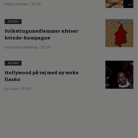
Kajsa Li Paludan
/ 19.5.26
Artikel
Folketingsmedlemmer afviser
kvinde-kampagne
Daniel Holst Pinderup
/ 13.5.26
Artikel
Hollywood på vej med ny woke
fiasko
Jan Lund
/ 17.5.26