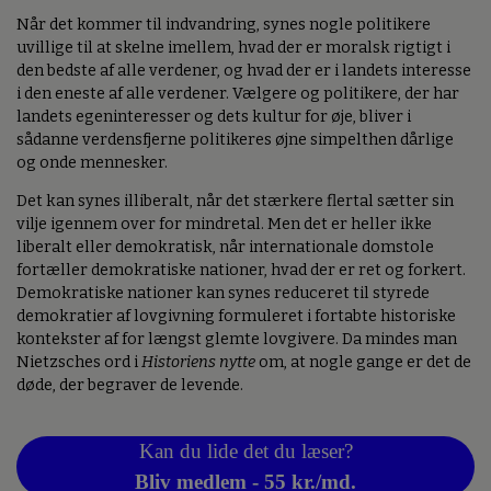
Når det kommer til indvandring, synes nogle politikere
uvillige til at skelne imellem, hvad der er moralsk rigtigt i
den bedste af alle verdener, og hvad der er i landets interesse
i den eneste af alle verdener. Vælgere og politikere, der har
landets egeninteresser og dets kultur for øje, bliver i
sådanne verdensfjerne politikeres øjne simpelthen dårlige
og onde mennesker.
Det kan synes illiberalt, når det stærkere flertal sætter sin
vilje igennem over for mindretal. Men det er heller ikke
liberalt eller demokratisk, når internationale domstole
fortæller demokratiske nationer, hvad der er ret og forkert.
Demokratiske nationer kan synes reduceret til styrede
demokratier af lovgivning formuleret i fortabte historiske
kontekster af for længst glemte lovgivere. Da mindes man
Nietzsches ord i
Historiens nytte
om, at nogle gange er det de
døde, der begraver de levende.
Kan du lide det du læser?
Bliv medlem - 55 kr./md.