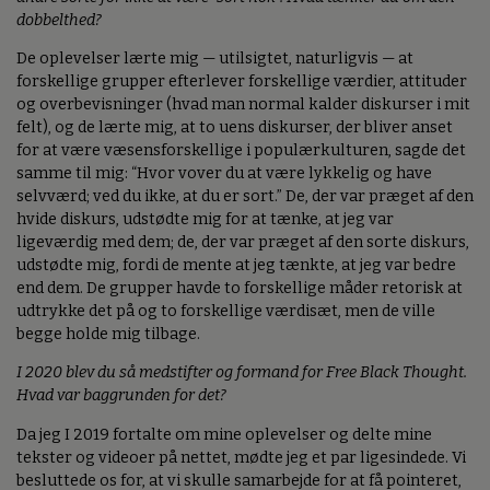
dobbelthed?
De oplevelser lærte mig — utilsigtet, naturligvis — at
forskellige grupper efterlever forskellige værdier, attituder
og overbevisninger (hvad man normal kalder diskurser i mit
felt), og de lærte mig, at to uens diskurser, der bliver anset
for at være væsensforskellige i populærkulturen, sagde det
samme til mig: “Hvor vover du at være lykkelig og have
selvværd; ved du ikke, at du er sort.” De, der var præget af den
hvide diskurs, udstødte mig for at tænke, at jeg var
ligeværdig med dem; de, der var præget af den sorte diskurs,
udstødte mig, fordi de mente at jeg tænkte, at jeg var bedre
end dem. De grupper havde to forskellige måder retorisk at
udtrykke det på og to forskellige værdisæt, men de ville
begge holde mig tilbage.
I 2020 blev du så medstifter og formand for Free Black Thought.
Hvad var baggrunden for det?
Da jeg I 2019 fortalte om mine oplevelser og delte mine
tekster og videoer på nettet, mødte jeg et par ligesindede. Vi
besluttede os for, at vi skulle samarbejde for at få pointeret,