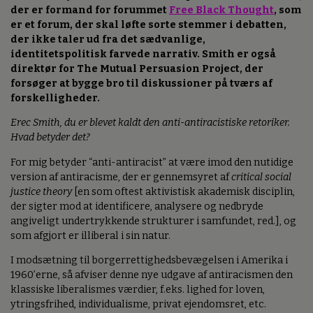
der er formand for forummet
Free Black Thought
, som
er et forum, der skal løfte sorte stemmer i debatten,
der ikke taler ud fra det sædvanlige,
identitetspolitisk farvede narrativ. Smith er også
direktør for The Mutual Persuasion Project, der
forsøger at bygge bro til diskussioner på tværs af
forskelligheder.
Erec Smith, du er blevet kaldt den anti-antiracistiske retoriker.
Hvad betyder det?
For mig betyder “anti-antiracist” at være imod den nutidige
version af antiracisme, der er gennemsyret af
critical social
justice theory
[en som oftest aktivistisk akademisk disciplin,
der sigter mod at identificere, analysere og nedbryde
angiveligt undertrykkende strukturer i samfundet, red.], og
som afgjort er illiberal i sin natur.
I modsætning til borgerrettighedsbevægelsen i Amerika i
1960’erne, så afviser denne nye udgave af antiracismen den
klassiske liberalismes værdier, f.eks. lighed for loven,
ytringsfrihed, individualisme, privat ejendomsret, etc.