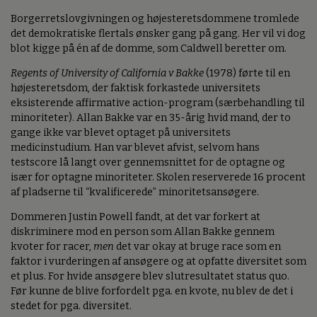
Borgerretslovgivningen og højesteretsdommene tromlede
det demokratiske flertals ønsker gang på gang. Her vil vi dog
blot kigge på én af de domme, som Caldwell beretter om.
Regents of University of California v Bakke
(1978) førte til en
højesteretsdom, der faktisk forkastede universitets
eksisterende affirmative action-program (særbehandling til
minoriteter). Allan Bakke var en 35-årig hvid mand, der to
gange ikke var blevet optaget på universitets
medicinstudium. Han var blevet afvist, selvom hans
testscore lå langt over gennemsnittet for de optagne og
især for optagne minoriteter. Skolen reserverede 16 procent
af pladserne til “kvalificerede” minoritetsansøgere.
Dommeren Justin Powell fandt, at det var forkert at
diskriminere mod en person som Allan Bakke gennem
kvoter for racer,
men
det var okay at bruge race som en
faktor i vurderingen af ansøgere og at opfatte diversitet som
et plus. For hvide ansøgere blev slutresultatet status quo.
Før kunne de blive forfordelt pga. en kvote, nu blev de det i
stedet for pga. diversitet.