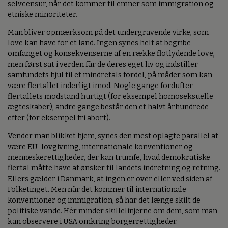
selvcensur, når det kommer til emner som immigration og
etniske minoriteter.
Man bliver opmærksom på det undergravende virke, som
love kan have for et land. Ingen synes helt at begribe
omfanget og konsekvenserne af en række flotlydende love,
men først sat i verden får de deres eget liv og indstiller
samfundets hjul til et mindretals fordel, på måder som kan
være flertallet inderligt imod. Nogle gange fordufter
flertallets modstand hurtigt (for eksempel homoseksuelle
ægteskaber), andre gange består den et halvt århundrede
efter (for eksempel fri abort).
Vender man blikket hjem, synes den mest oplagte parallel at
være EU-lovgivning, internationale konventioner og
menneskerettigheder, der kan trumfe, hvad demokratiske
flertal måtte have af ønsker til landets indretning og retning.
Ellers gælder i Danmark, at ingen er over eller ved siden af
Folketinget. Men når det kommer til internationale
konventioner og immigration, så har det længe skilt de
politiske vande. Hér minder skillelinjerne om dem, som man
kan observere i USA omkring borgerrettigheder.