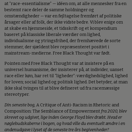
at ”race-essentialisme” — idéen om, at alle mennesker fra en
bestemt race deler de samme holdninger og
omstændigheder — var en fejltagelse fremført af politiske
årsager eller af folk, der ikke vidste bedre. Vi blev enige om
at skabe en hjemmeside, et tidsskrift og et kompendium
baseret på klassiske liberale værdier om lighed,
individualisme og ytringsfrihed, der fremhævede de sorte
stemmer, der sjældent blev repræsenteret positivt i
mainstream-medierne. Free Black Thought var født.
Pointen med Free Black Thought var at insistere på en
universel humanisme, der insisterer på, at individer, uanset
race eller køn, har ret til “ligheder”: værdighedslighed, lighed
for loven; social lighed og politisk lighed. Det betyder, at man
ikke skal tvinges til at blive defineret ud fra racemæssige
stereotyper.
Din seneste bog,
A Critique of Anti-Racism in Rhetoric and
Composition: The Semblance of Empowerment
fra 2020, blev
skrevet og udgivet, lige inden George Floyd blev dræbt. Hvad er
nøglebudskaberne i bogen, og hvad ville du eventuelt ændre i en
andenudgave i lyset af de seneste tre års begivenheder?