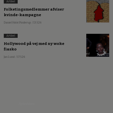
Artikel
Folketingsmedlemmer afviser
kvinde-kampagne
Daniel Holst Pinderup
/ 13.5.26
Artikel
Hollywood på vej med ny woke
fiasko
Jan Lund
/ 17.5.26
Nyhedsbrev