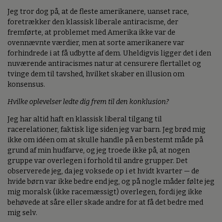
Jeg tror dog på, at de fleste amerikanere, uanset race,
foretrækker den klassisk liberale antiracisme, der
fremførte, at problemet med Amerika ikke var de
ovennævnte værdier, men at sorte amerikanere var
forhindrede i at få udbytte af dem. Uheldigvis ligger det i den
nuværende antiracismes natur at censurere flertallet og
tvinge dem til tavshed, hvilket skaber en illusion om
konsensus.
Hvilke oplevelser ledte dig frem til den konklusion?
Jeg har altid haft en klassisk liberal tilgang til
racerelationer, faktisk lige siden jeg var barn. Jeg brød mig
ikke om idéen om at skulle handle på en bestemt måde på
grund af min hudfarve, og jeg troede ikke på, at nogen
gruppe var overlegen i forhold til andre grupper. Det
observerede jeg, da jeg voksede op i et hvidt kvarter — de
hvide børn var ikke bedre end jeg, og på nogle måder følte jeg
mig moralsk (ikke racemæssigt) overlegen, fordi jeg ikke
behøvede at såre eller skade andre for at få det bedre med
mig selv.