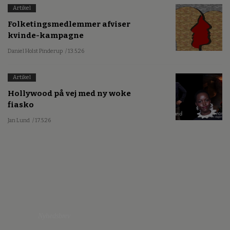
Artikel
Folketingsmedlemmer afviser
kvinde-kampagne
Daniel Holst Pinderup
/ 13.5.26
Artikel
Hollywood på vej med ny woke
fiasko
Jan Lund
/ 17.5.26
Nyhedsbrev