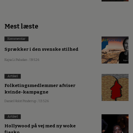
Mest læste
Kommentar
Sprækker i den svenske stilhed
Kajsa Li Paludan
/ 19.5.26
Artikel
Folketingsmedlemmer afviser
kvinde-kampagne
Daniel Holst Pinderup
/ 13.5.26
Artikel
Hollywood på vej med ny woke
fiasko