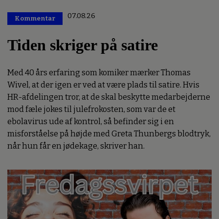
07.08.26
Kommentar
Premium
Tiden skriger på satire
Med 40 års erfaring som komiker mærker Thomas
Wivel, at der igen er ved at være plads til satire. Hvis
HR-afdelingen tror, at de skal beskytte medarbejderne
mod fæle jokes til julefrokosten, som var de et
ebolavirus ude af kontrol, så befinder sig i en
misforståelse på højde med Greta Thunbergs blodtryk,
når hun får en jødekage, skriver han.