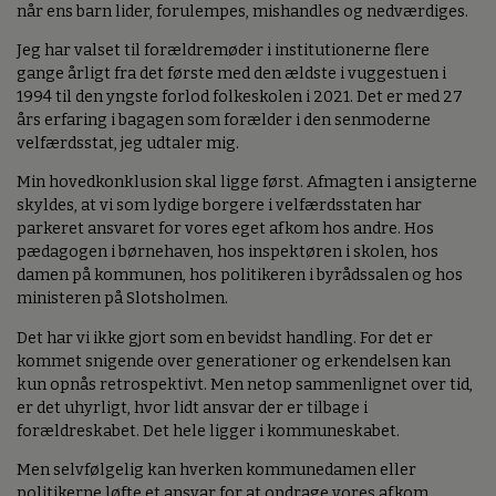
når ens barn lider, forulempes, mishandles og nedværdiges.
Jeg har valset til forældremøder i institutionerne flere
gange årligt fra det første med den ældste i vuggestuen i
1994 til den yngste forlod folkeskolen i 2021. Det er med 27
års erfaring i bagagen som forælder i den senmoderne
velfærdsstat, jeg udtaler mig.
Min hovedkonklusion skal ligge først. Afmagten i ansigterne
skyldes, at vi som lydige borgere i velfærdsstaten har
parkeret ansvaret for vores eget afkom hos andre. Hos
pædagogen i børnehaven, hos inspektøren i skolen, hos
damen på kommunen, hos politikeren i byrådssalen og hos
ministeren på Slotsholmen.
Det har vi ikke gjort som en bevidst handling. For det er
kommet snigende over generationer og erkendelsen kan
kun opnås retrospektivt. Men netop sammenlignet over tid,
er det uhyrligt, hvor lidt ansvar der er tilbage i
forældreskabet. Det hele ligger i kommuneskabet.
Men selvfølgelig kan hverken kommunedamen eller
politikerne løfte et ansvar for at opdrage vores afkom,