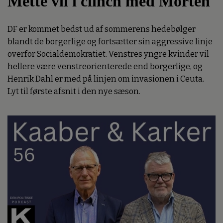
Mette vil i clinch med Morten
DF er kommet bedst ud af sommerens hedebølger
blandt de borgerlige og fortsætter sin aggressive linje
overfor Socialdemokratiet. Venstres yngre kvinder vil
hellere være venstreorienterede end borgerlige, og
Henrik Dahl er med på linjen om invasionen i Ceuta.
Lyt til første afsnit i den nye sæson.