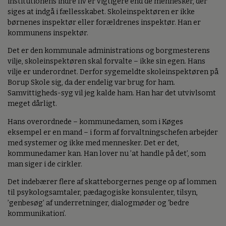
institutionens indre liv er vigtigere end de mennesker, der
siges at indgå i fællesskabet. Skoleinspektøren er ikke
børnenes inspektør eller forældrenes inspektør. Han er
kommunens inspektør.
Det er den kommunale administrations og borgmesterens
vilje, skoleinspektøren skal forvalte – ikke sin egen. Hans
vilje er underordnet. Derfor sygemeldte skoleinspektøren på
Borup Skole sig, da der endelig var brug for ham.
Samvittigheds-syg vil jeg kalde ham. Han har det utvivlsomt
meget dårligt.
Hans overordnede – kommunedamen, som i Køges
eksempel er en mand – i form af forvaltningschefen arbejder
med systemer og ikke med mennesker. Det er det,
kommunedamer kan. Han lover nu ’at handle på det’, som
man siger i de cirkler.
Det indebærer flere af skatteborgernes penge op af lommen
til psykologsamtaler, pædagogiske konsulenter, tilsyn,
’genbesøg’ af underretninger, dialogmøder og ’bedre
kommunikation’.