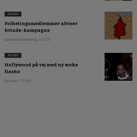
Artikel
Folketingsmedlemmer afviser
kvinde-kampagne
Daniel Holst Pinderup
/ 13.5.26
Artikel
Hollywood på vej med ny woke
fiasko
Jan Lund
/ 17.5.26