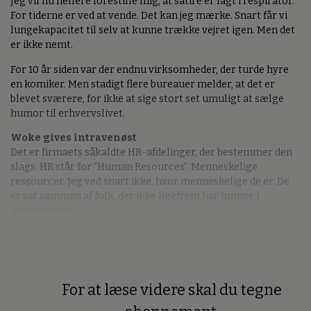
Jeg vil nu hellere forestille mig, at satire er lagt i respirator.
For tiderne er ved at vende. Det kan jeg mærke. Snart får vi
lungekapacitet til selv at kunne trække vejret igen. Men det
er ikke nemt.
For 10 år siden var der endnu virksomheder, der turde hyre
en komiker. Men stadigt flere bureauer melder, at det er
blevet sværere, for ikke at sige stort set umuligt at sælge
humor til erhvervslivet.
Woke gives intravenøst
Det er firmaets såkaldte HR-afdelinger, der bestemmer den
slags. HR står for ”Human Resources”. Menneskelige
ressourcer. Jeg ved snart ikke, hvor menneskelige de er. De
er sat sammen af folk, der ikke ligefrem har humor i
ascendanten.
For at læse videre skal du tegne
Premium