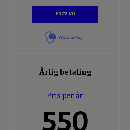
PRØV NU
Årlig betaling
Pris per år
550