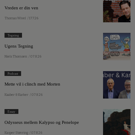
Vreden er din ven
Thomas Wivel
/ 17.7.26
Tegning
Ugens Tegning
Niels Thomsen
/ 07.8.26
Podcast
Mette vil i clinch med Morten
Kaaber & Karker
/ 07.8.26
Essay
Odysseus mellem Kalypso og Penelope
Kasper Støvring
/ 07.8.26