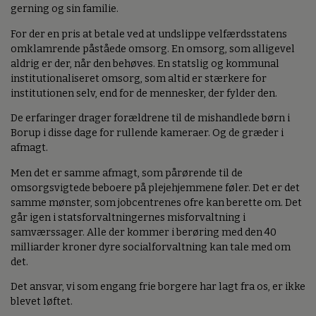
gerning og sin familie.
For der en pris at betale ved at undslippe velfærdsstatens
omklamrende påståede omsorg. En omsorg, som alligevel
aldrig er der, når den behøves. En statslig og kommunal
institutionaliseret omsorg, som altid er stærkere for
institutionen selv, end for de mennesker, der fylder den.
De erfaringer drager forældrene til de mishandlede børn i
Borup i disse dage for rullende kameraer. Og de græder i
afmagt.
Men det er samme afmagt, som pårørende til de
omsorgsvigtede beboere på plejehjemmene føler. Det er det
samme mønster, som jobcentrenes ofre kan berette om. Det
går igen i statsforvaltningernes misforvaltning i
samværssager. Alle der kommer i berøring med den 40
milliarder kroner dyre socialforvaltning kan tale med om
det.
Det ansvar, vi som engang frie borgere har lagt fra os, er ikke
blevet løftet.