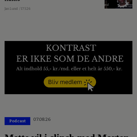
Jan Lund
/ 17.5.26
07.08.26
Podcast