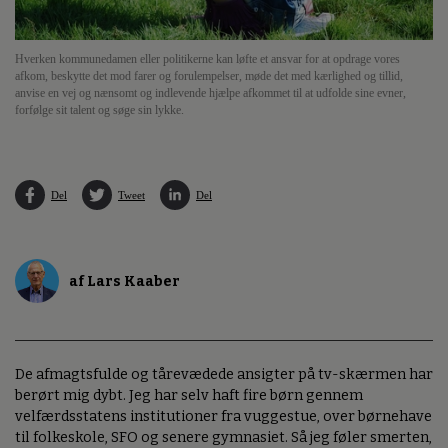
Hverken kommunedamen eller politikerne kan løfte et ansvar for at opdrage vores
afkom, beskytte det mod farer og forulempelser, møde det med kærlighed og tillid,
anvise en vej og nænsomt og indlevende hjælpe afkommet til at udfolde sine evner,
forfølge sit talent og søge sin lykke.
Del
Tweet
Del
af Lars Kaaber
De afmagtsfulde og tårevædede ansigter på tv-skærmen har
berørt mig dybt. Jeg har selv haft fire børn gennem
velfærdsstatens institutioner fra vuggestue, over børnehave
til folkeskole, SFO og senere gymnasiet. Så jeg føler smerten,