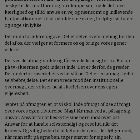
beskytte det mod farer og forulempelser, møde det med
kærlighed og tillid, anvise en vej og nænsomt og indlevende
hjælpe afkommet til at udfolde sine evner, forfølge sit talent
og søge sin lykke.
Det er en forældreopgave. Det er selve livets mening for den
del af os, der vælger at formere os og bringe vores gener
videre.
Det ved de afmagtsfulde og tårevædede ansigter fra Borup
på tv-skærmen godt inderst inde. Det er derfor, de græder.
Det er derfor raseriet er ved at slå ud. Det er en afmagt født i
selvbebrejdelse. Det er en vrede mod den institutionelle
overmagt, der vokser ud af skuffelsen over ens egen
viljeløshed.
Svaret på afmagten er, at vi skal lade afmagt afløse af magt
over vores egen tilværelse. Magt får man ved at påtage sig
ansvar. Ansvar for at beskytte sine børn mod overlast.
Ansvar for at handle selvstændigt og resolut, når det
kræves. Og villigheden til at betale den pris, der følger med,
når man står på egne ben, tager ansvar for sig selv, sin