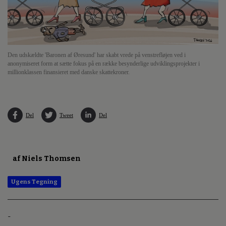
Den udskældte 'Baronen af Øresund' har skabt vrede på venstrefløjen ved i
anonymiseret form at sætte fokus på en række besynderlige udviklingsprojekter i
millionklassen finansieret med danske skattekroner.
Del
Tweet
Del
af Niels Thomsen
Ugens Tegning
-