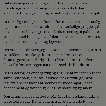
Det ulykkelige i den måde, som vi har forvaltet vores
umådelige velstandsfremgang i det seneste halve
århundrede på, er, at der ingen onde viljer har været på spil.
At sikre lige muligheder for alle børn, at udstrække statslig
og kommunal understøttelse til alle tænkelige grupper på
alle måder, er blevet gjort i den bedste mening af politikere,
som har troet fuldt og fast på den socialdemokratiske stats
evne til at fremme lykke og ligeværd.
Det er mange år siden, jeg selv kom til erkendelsen af, at den
socialdemokratiske lykke-stat er en drøm om et
fatamorgana, som aldrig bliver til virkelighed. Danskerne
blev ofre for deres egen nationale socialistiske drøm.
Det er derfor, jeg er borgerlig og argumenterer for en anden
samfundsorden, hvor fællesskaberne er frivillige, hvor
institutionerne bæres af mennesker med empati, ideer,
engagement og personlig vilje til at sætte sig igennem.
Den kommunale folkeskoles påståede fællesskab er ikke et
ægte fællesskab. Det er et konstrueret fællesskab, hvor