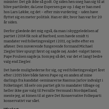
minister. Det gik ikke så godt. Og siden hen sneg han sig til at
blive partileder, da Lene Espersen gav op. I dag er han med
hos Lars Løkke, og det – efter min vurdering – uden have
flyttet sig en meter politisk. Han er dér, hvor han var for 20
år siden.
Derfor glædede det mig også, da man i skyggeledelsen af
partiet i 2014 fik nok af Barfoed, som havde smidt ti
mandater ved folketingsvalget i 2011, og ledte efter en
afløser. Den nuværende fungerende formand Michael
Ziegler blev spurgt først og sagde nej. Andet-valget Søren
Pape Poulsen sagde ja. Som jeg så det, var det et langt bedre
valg end Ziegler.
Det havde mulighederne for sig, og ved folketingsvalget året
efter i 2015 blev både Søren Pape og en anden af mine
darlings fra kandidat-seminarerne Rasmus Jarlov indvalgt i
Folketinget. Så selv om partiet gik to mandater tilbage og
heller ikke gav valg til Pernille Vermund i Nordsjælland,
mente jeg, at kimen til at gøre Det Konservative Folkeparti
konservativt var sået.