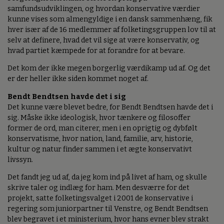
samfundsudviklingen, og hvordan konservative værdier
kunne vises som almengyldige i en dansk sammenhæng, fik
hver især af de 16 medlemmer af folketingsgruppen lov til at
selv at definere, hvad det vil sige at være konservativ, og
hvad partiet kæmpede for at forandre for at bevare.
Det kom der ikke megen borgerlig værdikamp ud af. Og det
er der heller ikke siden kommet noget af.
Bendt Bendtsen havde det i sig
Det kunne være blevet bedre, for Bendt Bendtsen havde det i
sig. Måske ikke ideologisk, hvor tænkere og filosoffer
former de ord, man citerer, men i en oprigtig og dybfølt
konservatisme, hvor nation, land, familie, arv, historie,
kultur og natur finder sammen i et ægte konservativt
livssyn.
Det fandt jeg ud af, da jeg kom ind på livet af ham, og skulle
skrive taler og indlæg for ham. Men desværre for det
projekt, satte folketingsvalget i 2001 de konservative i
regering som juniorpartner til Venstre, og Bendt Bendtsen
blev begravet i et ministerium, hvor hans evner blev strakt