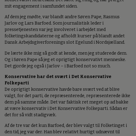
mit engagement i samfundet siden.
Af dem jeg mødte, var blandt andre Søren Pape, Rasmus
Jarlov og Lars Barfoed. Som journalistisk leder i
pressetjenesten var jeg involveret i arbejdet med
folketingskandidaterne og afholdt kurser på blandt andet
Dansk Arbejdsgiverforenings slot Egelund i Nordsjælland.
De lærte ikke mig så godt at kende, men jeg studerede dem.
Og i Søren Pape så jeg et oprigtigt konservativt menneske.
Det gjorde jeg også i Jarlov – i Barfoed not so much.
Konservative har det svært i Det Konservative
Folkeparti
De oprigtigt konservative havde bare svært ved at blive
valgt, for det parti, de repræsenterede, repræsenterede ikke
dem på samme måde. Det var faktisk ret meget op ad bakke
at være konservativ i Det Konservative Folkeparti. Sådan er
det for så vidt stadigvæk.
Af de tre var det kun Barfoed, der blev valgt til Folketinget i
den tid, jeg var der. Han blev relativt hurtigt udnævnt til