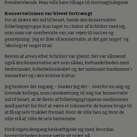
fremherskende. Man ville bare tilbage til stormagtsdagene.
Konservatismen var blevet fortrængt
For at skære det ind til benet, havde den konservative
folketingsgruppe kun taget to citater af Schlüter med sig,
som man var overbeviste om, var vejen til succes og
genrejsning: ’Jeg er ikke så konservativ, at det gør noget’ og
’ideologi er noget bras’.
Resten af arven efter Schlüter var glemt. Det var såmænd
også den konservative arv som sådan, forbundetheden med
fædrelandet, folkefællesskabet og det nationale fundament i
monarkiet og i den kristne kultur.
Jeg beskrev det engang – husker jeg det – overfor en ung og
lovende kollega, som i modsætning til mig var konservativ
ind til benet, at de fleste af folketingsgruppens medlemmer
anså partiet for blot at være et lokomotiv, de kunne bruge til
at få sig selv trukket fremad. Hvor de ville hen og hvor de
ville stå af, ville de selv bestemme.
Fordi ingen dengang beskæftigede sig med, hvordan
borgerligheden kunne sætte sit præg på