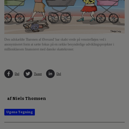
Den udskældte 'Baronen af Øresund' har skabt vrede på venstrefløjen ved i
anonymiseret form at sætte fokus på en række besynderlige udviklingsprojekter i
millionklassen finansieret med danske skattekroner.
Del
Tweet
Del
af Niels Thomsen
Ugens Tegning