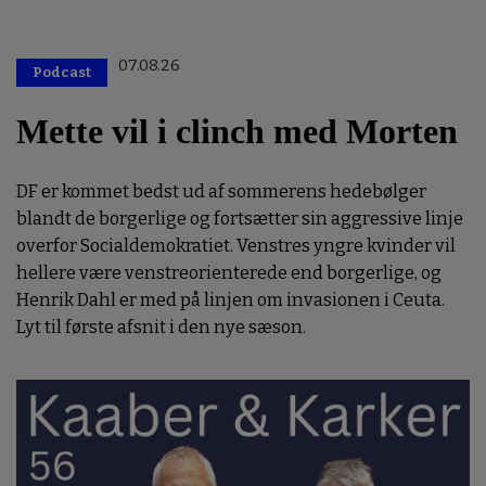
07.08.26
Podcast
Mette vil i clinch med Morten
DF er kommet bedst ud af sommerens hedebølger
blandt de borgerlige og fortsætter sin aggressive linje
overfor Socialdemokratiet. Venstres yngre kvinder vil
hellere være venstreorienterede end borgerlige, og
Henrik Dahl er med på linjen om invasionen i Ceuta.
Lyt til første afsnit i den nye sæson.