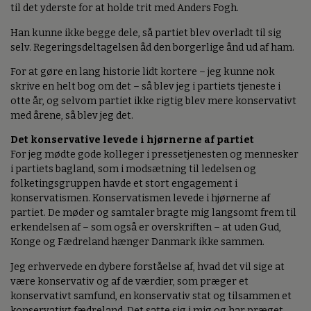
til det yderste for at holde trit med Anders Fogh.
Han kunne ikke begge dele, så partiet blev overladt til sig
selv. Regeringsdeltagelsen åd den borgerlige ånd ud af ham.
For at gøre en lang historie lidt kortere – jeg kunne nok
skrive en helt bog om det – så blev jeg i partiets tjeneste i
otte år, og selvom partiet ikke rigtig blev mere konservativt
med årene, så blev jeg det.
Det konservative levede i hjørnerne af partiet
For jeg mødte gode kolleger i pressetjenesten og mennesker
i partiets bagland, som i modsætning til ledelsen og
folketingsgruppen havde et stort engagement i
konservatismen. Konservatismen levede i hjørnerne af
partiet. De møder og samtaler bragte mig langsomt frem til
erkendelsen af – som også er overskriften – at uden Gud,
Konge og Fædreland hænger Danmark ikke sammen.
Jeg erhvervede en dybere forståelse af, hvad det vil sige at
være konservativ og af de værdier, som præger et
konservativt samfund, en konservativ stat og tilsammen et
konservativt fædreland. Det satte sig i mig og har præget