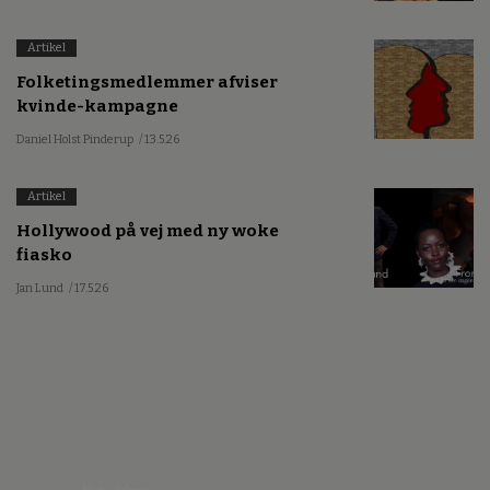
Artikel
Folketingsmedlemmer afviser
kvinde-kampagne
Daniel Holst Pinderup
/ 13.5.26
Artikel
Hollywood på vej med ny woke
fiasko
Jan Lund
/ 17.5.26