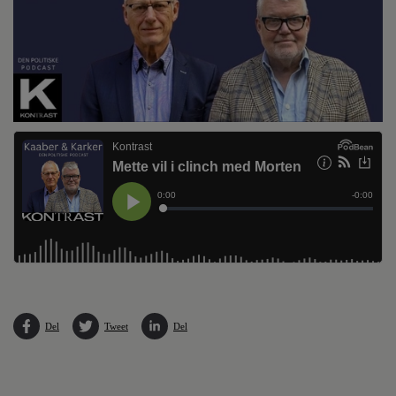
Del
Tweet
Del