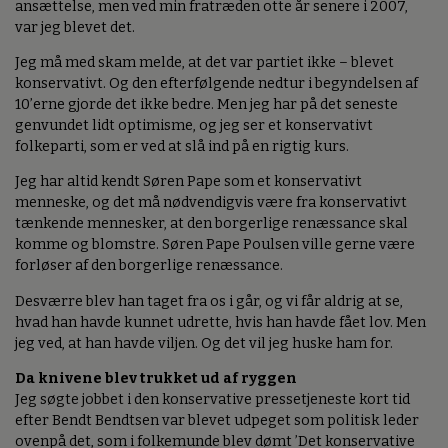
ansættelse, men ved min fratræden otte år senere i 2007,
var jeg blevet det.
Jeg må med skam melde, at det var partiet ikke – blevet
konservativt. Og den efterfølgende nedtur i begyndelsen af
10’erne gjorde det ikke bedre. Men jeg har på det seneste
genvundet lidt optimisme, og jeg ser et konservativt
folkeparti, som er ved at slå ind på en rigtig kurs.
Jeg har altid kendt Søren Pape som et konservativt
menneske, og det må nødvendigvis være fra konservativt
tænkende mennesker, at den borgerlige renæssance skal
komme og blomstre. Søren Pape Poulsen ville gerne være
forløser af den borgerlige renæssance.
Desværre blev han taget fra os i går, og vi får aldrig at se,
hvad han havde kunnet udrette, hvis han havde fået lov. Men
jeg ved, at han havde viljen. Og det vil jeg huske ham for.
Da knivene blev trukket ud af ryggen
Jeg søgte jobbet i den konservative pressetjeneste kort tid
efter Bendt Bendtsen var blevet udpeget som politisk leder
ovenpå det, som i folkemunde blev dømt ’Det konservative