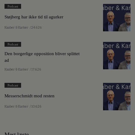
Podcast
Støjberg har ikke tid til agurker
Kaaber & Karker
/ 24.6.26
Podcast
Den borgerlige opposition bliver splittet
ad
Kaaber & Karker
/ 17.6.26
Podcast
Messerschmidt mod resten
Kaaber & Karker
/ 10.6.26
Mest læste