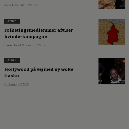
Kajsa Li Paludan
/ 19.5.26
Artikel
Folketingsmedlemmer afviser
kvinde-kampagne
Daniel Holst Pinderup
/ 13.5.26
Artikel
Hollywood på vej med ny woke
fiasko
Jan Lund
/ 17.5.26