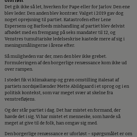
Uforløst
Det gik ikke så let, hverken for Pape eller for Jarlov. Den ene
blev leder. Den anden blev kontrær. Valget i 2019 gav dog
noget oprejsning til partiet. Katastrofen efter Lene
Espersens og Barfoeds mishandling af partiet blev delvist
afbødet med en fremgang på seks mandater til 12, og
Venstres tumultariske ledelseskrise kastede mere af sig i
meningsmålingerne i årene efter.
Så muligheden var der, men den blev ikke grebet.
Formuleringen af den borgerlige renæssance kom ikke ud
over rampen.
I stedet fik vi klimakamp og grøn omstilling italesat af
partiets nordsjællænder Mette Abildgaard i et sprog og i en
politisk kontekst, som var meget svær at skelne fra
venstrefløjens.
Og der står partiet i dag. Det har mistet en formand, der
havde det i sig. Vi har mistet et menneske, som havde så
meget at give til de folk, han omgav sig med.
Den borgerlige renæssance er uforløst – spørgsmålet er om