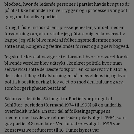
blodbad’, hvor de ledende personer i partiet havde brugt to år
på at stikke hinanden knive i ryggen og i processen var godt i
gang med at aflive partiet.
Da jeg trådte ind ad døren i pressetjenesten, var det med en
forventning om, at nu skulle jeg påføre mig en konservativ
kappe. Jeg ville blive mødt af folketingsmedlemmer, som
satte Gud, Kongen og fædrelandet forrest og sig selv bagved.
Jeg skulle lære at navigere i et farvand, hvor forsvaret for de
blivende værdier blev udtrykt i konkret politik, hvor man
selvbevidst satte de næste fodspor i en konservativ historie,
der rakte tilbage til afslutningen på enevældens tid, og hvor
politisk positionering blev vejet op mod den kultur og arv,
som borgerligheden består af.
Sådan var det ikke. Så langt fra. Partiet var præget af
Schlüter-perioden (formand 1974 til 1993) på en underlig
overfladisk måde. En stor del af folketingsgruppens
medlemmer havde været med siden jubelvalget i 1984, som
gav partiet 42 mandater. Ved katastrofevalget i 1998 var
konservative reduceret til 16. Tunnelsynet var