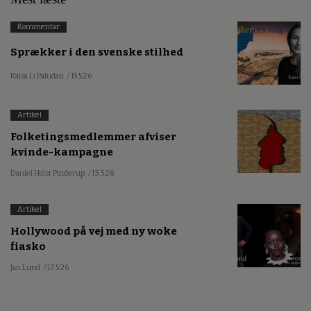
Kommentar
Sprækker i den svenske stilhed
Kajsa Li Paludan
/ 19.5.26
Artikel
Folketingsmedlemmer afviser
kvinde-kampagne
Daniel Holst Pinderup
/ 13.5.26
Artikel
Hollywood på vej med ny woke
fiasko
Jan Lund
/ 17.5.26