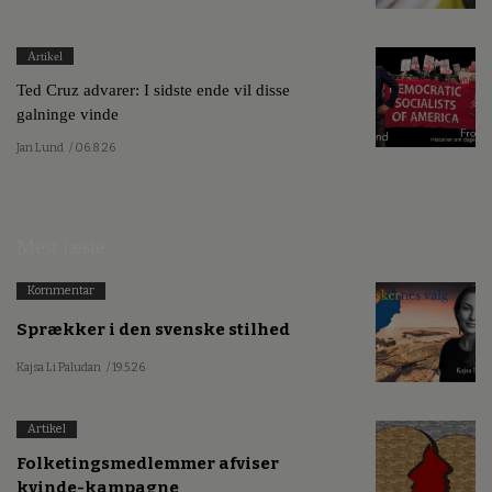
Artikel
Ted Cruz advarer: I sidste ende vil disse
galninge vinde
Jan Lund
/ 06.8.26
Mest læste
Kommentar
Sprækker i den svenske stilhed
Kajsa Li Paludan
/ 19.5.26
Artikel
Folketingsmedlemmer afviser
kvinde-kampagne