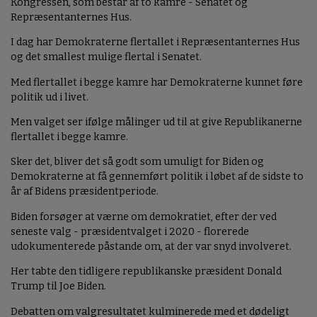
Kongressen, som består af to kamre - Senatet og
Repræsentanternes Hus.
I dag har Demokraterne flertallet i Repræsentanternes Hus
og det smallest mulige flertal i Senatet.
Med flertallet i begge kamre har Demokraterne kunnet føre
politik ud i livet.
Men valget ser ifølge målinger ud til at give Republikanerne
flertallet i begge kamre.
Sker det, bliver det så godt som umuligt for Biden og
Demokraterne at få gennemført politik i løbet af de sidste to
år af Bidens præsidentperiode.
Biden forsøger at værne om demokratiet, efter der ved
seneste valg - præsidentvalget i 2020 - florerede
udokumenterede påstande om, at der var snyd involveret.
Her tabte den tidligere republikanske præsident Donald
Trump til Joe Biden.
Debatten om valgresultatet kulminerede med et dødeligt