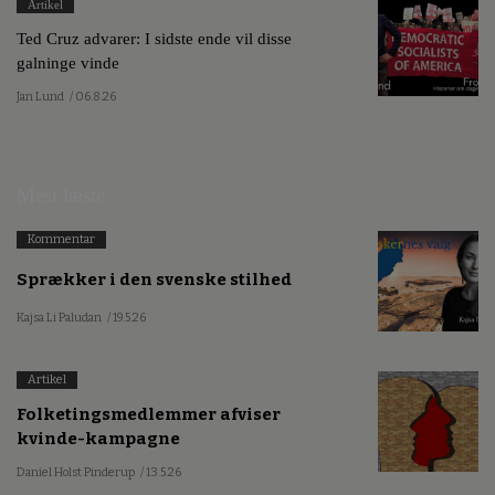
Artikel
Ted Cruz advarer: I sidste ende vil disse
galninge vinde
Jan Lund
/ 06.8.26
Mest læste
Kommentar
Sprækker i den svenske stilhed
Kajsa Li Paludan
/ 19.5.26
Artikel
Folketingsmedlemmer afviser
kvinde-kampagne
Daniel Holst Pinderup
/ 13.5.26