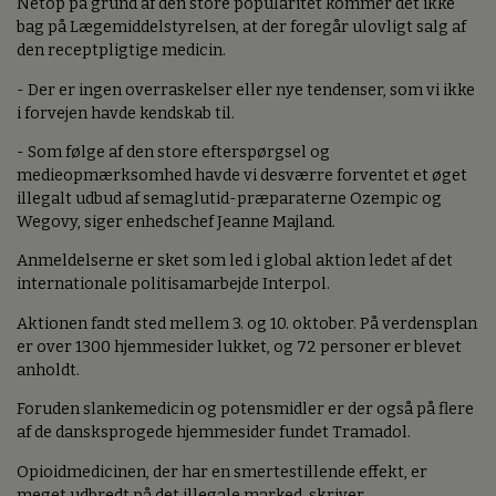
Netop på grund af den store popularitet kommer det ikke
bag på Lægemiddelstyrelsen, at der foregår ulovligt salg af
den receptpligtige medicin.
- Der er ingen overraskelser eller nye tendenser, som vi ikke
i forvejen havde kendskab til.
- Som følge af den store efterspørgsel og
medieopmærksomhed havde vi desværre forventet et øget
illegalt udbud af semaglutid-præparaterne Ozempic og
Wegovy, siger enhedschef Jeanne Majland.
Anmeldelserne er sket som led i global aktion ledet af det
internationale politisamarbejde Interpol.
Aktionen fandt sted mellem 3. og 10. oktober. På verdensplan
er over 1300 hjemmesider lukket, og 72 personer er blevet
anholdt.
Foruden slankemedicin og potensmidler er der også på flere
af de dansksprogede hjemmesider fundet Tramadol.
Opioidmedicinen, der har en smertestillende effekt, er
meget udbredt på det illegale marked, skriver