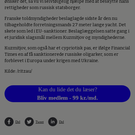
ønsker det, så vil vi selvfølgelig hjælpe med at beskytte hans
rettigheder som russisk statsborger.
Franske toldmyndigheder beslaglagde sidste år den nu
tilbageholdte forretningsmands 27 meter lange yacht. Det
skete som led i EU-sanktioner. Beslaglæggelsen satte gang i
et juridisk slagsmål mellem Kuzmitjov og myndighederne.
Kuzmitjov, som også har et cypriotisk pas, er ifølge Financial
Times en af få sanktionerede russiske oligarker, som er
forblevet i Europa under krigen med Ukraine.
Kilde: /ritzau/
Kan du lide det du læser?
Bliv medlem - 99 kr./md.
Del
Tweet
Del