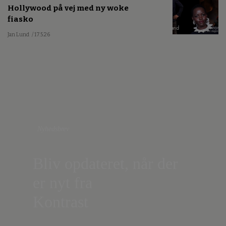
Hollywood på vej med ny woke
fiasko
Jan Lund
/ 17.5.26
Nyhedsbrev
Bliv opdateret, når der
er nyt fra
Kontrast