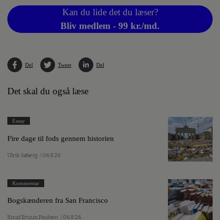
Kan du lide det du læser?
Bliv medlem - 99 kr./md.
Del
Tweet
Del
Det skal du også læse
Essay
Fire dage til fods gennem historien
Ulrik Søberg
/ 06.8.26
Kommentar
Bogskænderen fra San Francisco
Knud Bruun Poulsen
/ 06.8.26