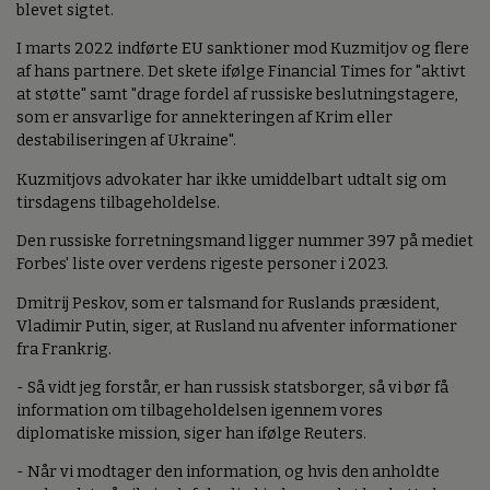
blevet sigtet.
I marts 2022 indførte EU sanktioner mod Kuzmitjov og flere
af hans partnere. Det skete ifølge Financial Times for "aktivt
at støtte" samt "drage fordel af russiske beslutningstagere,
som er ansvarlige for annekteringen af Krim eller
destabiliseringen af Ukraine".
Kuzmitjovs advokater har ikke umiddelbart udtalt sig om
tirsdagens tilbageholdelse.
Den russiske forretningsmand ligger nummer 397 på mediet
Forbes' liste over verdens rigeste personer i 2023.
Dmitrij Peskov, som er talsmand for Ruslands præsident,
Vladimir Putin, siger, at Rusland nu afventer informationer
fra Frankrig.
- Så vidt jeg forstår, er han russisk statsborger, så vi bør få
information om tilbageholdelsen igennem vores
diplomatiske mission, siger han ifølge Reuters.
- Når vi modtager den information, og hvis den anholdte