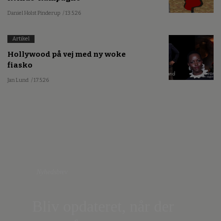
Daniel Holst Pinderup
/ 13.5.26
Artikel
Hollywood på vej med ny woke
fiasko
Jan Lund
/ 17.5.26
Nyhedsbrev
Bliv opdateret, når der