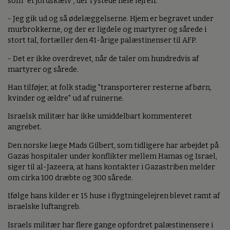
som "et jordskælv", der rystede hele lejren.
- Jeg gik ud og så ødelæggelserne. Hjem er begravet under
murbrokkerne, og der er ligdele og martyrer og sårede i
stort tal, fortæller den 41-årige palæstinenser til AFP.
- Det er ikke overdrevet, når de taler om hundredvis af
martyrer og sårede.
Han tilføjer, at folk stadig "transporterer resterne af børn,
kvinder og ældre" ud af ruinerne.
Israelsk militær har ikke umiddelbart kommenteret
angrebet.
Den norske læge Mads Gilbert, som tidligere har arbejdet på
Gazas hospitaler under konflikter mellem Hamas og Israel,
siger til al-Jazeera, at hans kontakter i Gazastriben melder
om cirka 100 dræbte og 300 sårede.
Ifølge hans kilder er 15 huse i flygtningelejren blevet ramt af
israelske luftangreb.
Israels militær har flere gange opfordret palæstinensere i