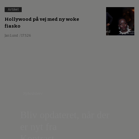
Artikel
Hollywood på vej med ny woke
fiasko
Jan Lund
/ 17.5.26
Nyhedsbrev
Bliv opdateret, når der
er nyt fra
Kontrast