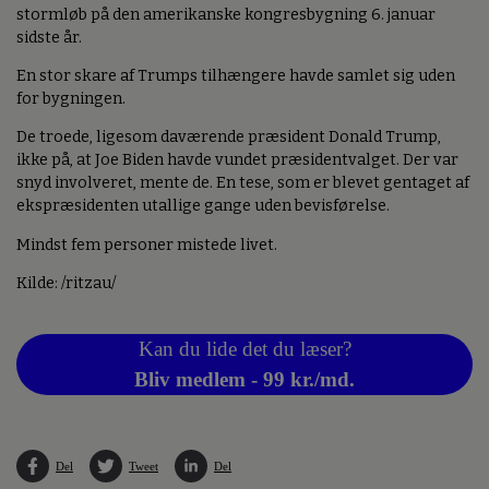
stormløb på den amerikanske kongresbygning 6. januar
sidste år.
En stor skare af Trumps tilhængere havde samlet sig uden
for bygningen.
De troede, ligesom daværende præsident Donald Trump,
ikke på, at Joe Biden havde vundet præsidentvalget. Der var
snyd involveret, mente de. En tese, som er blevet gentaget af
ekspræsidenten utallige gange uden bevisførelse.
Mindst fem personer mistede livet.
Kilde: /ritzau/
Kan du lide det du læser?
Bliv medlem - 99 kr./md.
Del
Tweet
Del