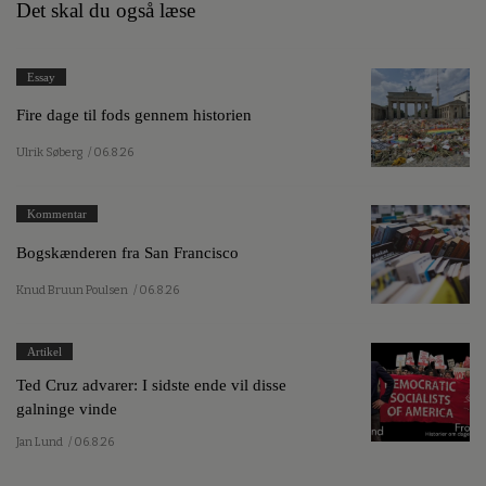
Det skal du også læse
Essay
Fire dage til fods gennem historien
Ulrik Søberg
/ 06.8.26
Kommentar
Bogskænderen fra San Francisco
Knud Bruun Poulsen
/ 06.8.26
Artikel
Ted Cruz advarer: I sidste ende vil disse
galninge vinde
Jan Lund
/ 06.8.26