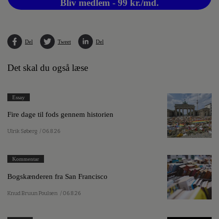
Bliv medlem - 99 kr./md.
Del
Tweet
Del
Det skal du også læse
Essay
Fire dage til fods gennem historien
Ulrik Søberg
/ 06.8.26
Kommentar
Bogskænderen fra San Francisco
Knud Bruun Poulsen
/ 06.8.26