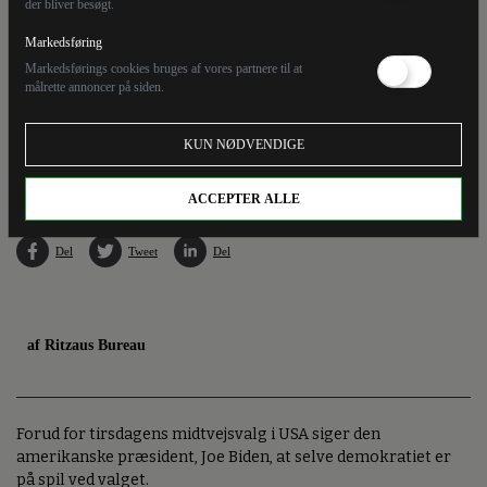
der bliver besøgt.
Markedsføring
Markedsførings cookies bruges af vores partnere til at
målrette annoncer på siden.
Den amerikanske præsident, Joe Biden, tager del i demokraternes valgkamp forud for
KUN NØDVENDIGE
det amerikanske midtvejsvalg tirsdag. Her taler han i delstaten Maryland.
ACCEPTER ALLE
Del
Tweet
Del
af Ritzaus Bureau
Forud for tirsdagens midtvejsvalg i USA siger den
amerikanske præsident, Joe Biden, at selve demokratiet er
på spil ved valget.