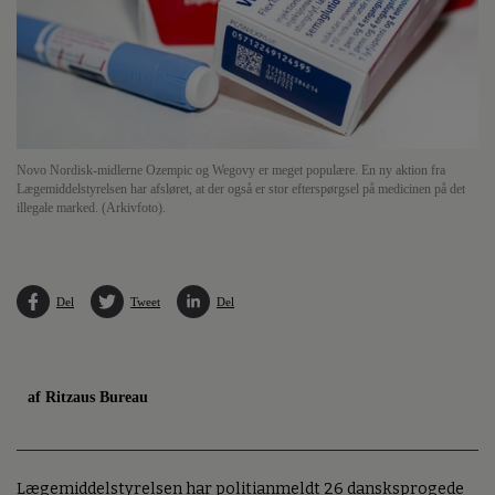
Novo Nordisk-midlerne Ozempic og Wegovy er meget populære. En ny aktion fra
Lægemiddelstyrelsen har afsløret, at der også er stor efterspørgsel på medicinen på det
illegale marked. (Arkivfoto).
Del
Tweet
Del
af Ritzaus Bureau
Lægemiddelstyrelsen har politianmeldt 26 dansksprogede