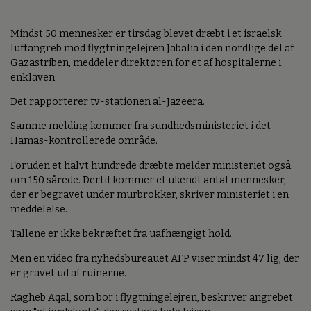
Mindst 50 mennesker er tirsdag blevet dræbt i et israelsk
luftangreb mod flygtningelejren Jabalia i den nordlige del af
Gazastriben, meddeler direktøren for et af hospitalerne i
enklaven.
Det rapporterer tv-stationen al-Jazeera.
Samme melding kommer fra sundhedsministeriet i det
Hamas-kontrollerede område.
Foruden et halvt hundrede dræbte melder ministeriet også
om 150 sårede. Dertil kommer et ukendt antal mennesker,
der er begravet under murbrokker, skriver ministeriet i en
meddelelse.
Tallene er ikke bekræftet fra uafhængigt hold.
Men en video fra nyhedsbureauet AFP viser mindst 47 lig, der
er gravet ud af ruinerne.
Ragheb Aqal, som bor i flygtningelejren, beskriver angrebet