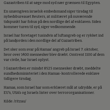
Gazastriben til at søge mod syd nær grænsen til Egypten.
En unavngiven israelsk embedsmand siger tirsdag til
nyhedsbureauet Reuters, at militæret på nuværende
tidspunkt har fokus på den nordlige del af enklaven. Siden
kommer turen til syd, siger vedkommende.
Israel har foretaget tusindvis af luftangreb og er rykket ind
på landjorden i den nordlige del af Gazastriben.
Det sker som svar på Hamas' angreb på Israel 7. oktober,
hvor over 1400 mennesker blev dræbt. Omtrent 1100 af dem
var civile, har Israel oplyst.
I Gazastriben er mindst 8525 mennesker dræbt, meddelte
sundhedsministeriet i den Hamas-kontrollerede enklave
tidligere tirsdag.
Hamas, som Israel har som erklæret mål at udrydde, er på
EU's, USA's og Israels lister over terrororganisationer.
Kilde: /ritzau/