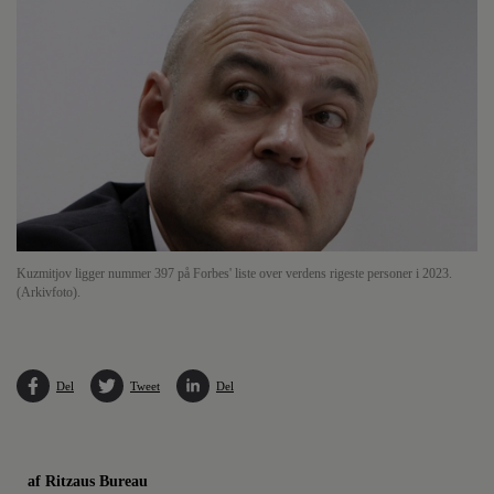
Kuzmitjov ligger nummer 397 på Forbes' liste over verdens rigeste personer i 2023.
(Arkivfoto).
Del
Tweet
Del
af Ritzaus Bureau