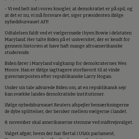
- Vi ved helt ind i vores knogler, at demokratiet er på spil, og
at det er nu, vi må forsvare det, siger præsidenten ifølge
nyhedsbureauet AFP.
Udtalelsen faldt ved et vælgermøde i byen Bowie i delstaten
Maryland. Her talte Biden på et universitet, der er kendt for
gennem historien at have haft mange afroamerikanske
studerende.
Biden fører i Maryland valgkamp for demokraternes Wes
Moore. Han er ifølge iagttagere storfavorit til at vinde
guvernørposten efter republikanske Larry Hogan.
Under sin tale advarede Biden om, at en republikansk sejr
kan svække landes demokratiske institutioner.
Ifølge nyhedsbureauet Reuters afspejler bemærkningerne
de dybe splittelser, der hersker mellem vælgerne i landet.
8. november skal amerikanerne stemme ved midtvejsvalget.
Valget afgør, hvem der har flertal i USA's parlament,