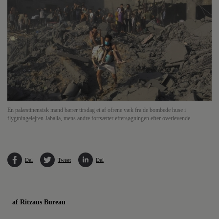
En palæstinensisk mand bærer tirsdag et af ofrene væk fra de bombede huse i
flygtningelejren Jabalia, mens andre fortsætter eftersøgningen efter overlevende.
Del
Tweet
Del
af Ritzaus Bureau