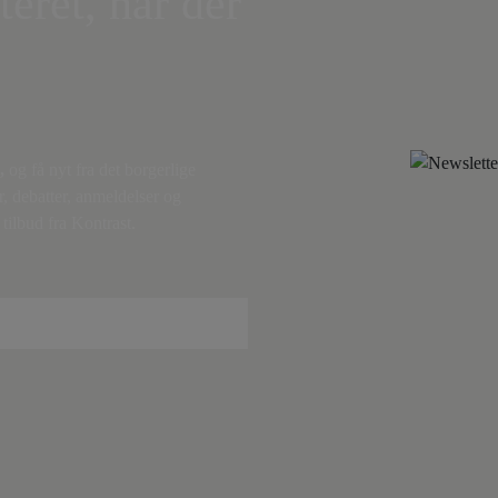
teret, når der
,
og få nyt fra det borgerlige
r, debatter, anmeldelser og
tilbud fra Kontrast.