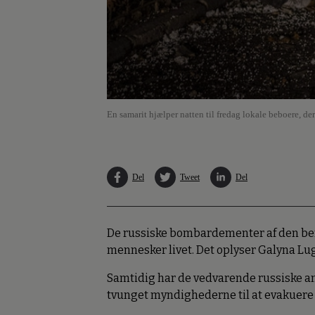
En samarit hjælper natten til fredag lokale beboere, d
Del
Tweet
Del
De russiske bombardementer af den befr
mennesker livet. Det oplyser Galyna Lu
Samtidig har de vedvarende russiske a
tvunget myndighederne til at evakuere 