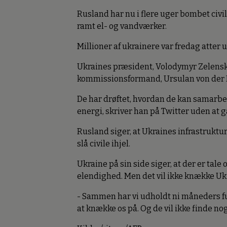
Rusland har nu i flere uger bombet civi
ramt el- og vandværker.
Millioner af ukrainere var fredag atter
Ukraines præsident, Volodymyr Zelenskyj
kommissionsformand, Ursulan von der L
De har drøftet, hvordan de kan samarbe
energi, skriver han på Twitter uden at gå
Rusland siger, at Ukraines infrastruktur
slå civile ihjel.
Ukraine på sin side siger, at der er tale
elendighed. Men det vil ikke knække Uk
- Sammen har vi udholdt ni måneders fu
at knække os på. Og de vil ikke finde no