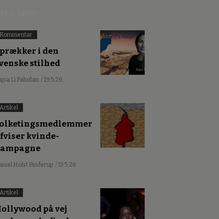
est læste
Kommentar
prækker i den
venske stilhed
ajsa Li Paludan
/ 19.5.26
Artikel
olketingsmedlemmer
fviser kvinde-
kampagne
aniel Holst Pinderup
/ 13.5.26
Artikel
ollywood på vej