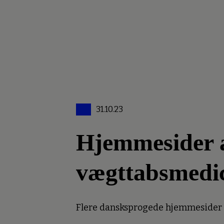
31.10.23
Hjemmesider an
vægttabsmedi
Flere dansksprogede hjemmesider er