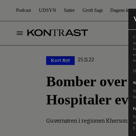
Podcast
UDSYN
Satire
Groft Sagt
Dagens leder
C
i
k
e
25.11.22
Kort Nyt
t
D
Bomber over u
N
N
Hospitaler ev
b
F
F
Guvernøren i regionen Kherson sige
i
F