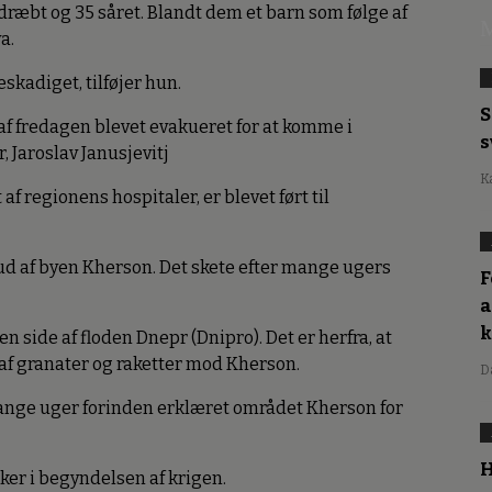
 dræbt og 35 såret. Blandt dem et barn som følge af
M
a.
skadiget, tilføjer hun.
S
 af fredagen blevet evakueret for at komme i
s
, Jaroslav Janusjevitj
K
 af regionens hospitaler, er blevet ført til
ud af byen Kherson. Det skete efter mange ugers
F
a
en side af floden Dnepr (Dnipro). Det er herfra, at
 af granater og raketter mod Kherson.
D
ange uger forinden erklæret området Kherson for
H
ker i begyndelsen af krigen.