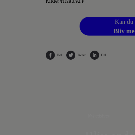
Kilde: /ritzau/AFP
Kan du 
Bliv me
Del
Tweet
Del
Nyhedsbrev