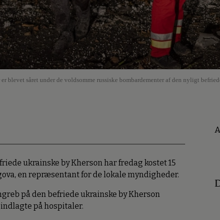
er er blevet såret under de voldsomme russiske bombardementer af den nyligt befrie
A
iede ukrainske by Kherson har fredag kostet 15
gova, en repræsentant for de lokale myndigheder.
D
ngreb på den befriede ukrainske by Kherson
indlagte på hospitaler.