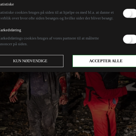
tatistiske
tatistiske cookies bruges på siden til at hjælpe os med bl.a. at danne et
verblik over hvor ofte siden besøges og hvilke sider der bliver besøgt.
arkedsføring
arkedsførings cookies bruges af vores partnere til at målrette
nnoncer på siden.
KUN NØDVENDIGE
ACCEPTER ALLE