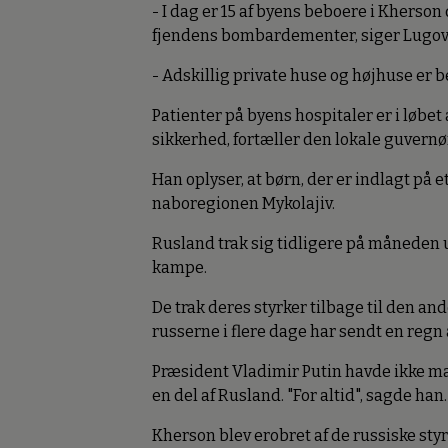
- I dag er 15 af byens beboere i Kherson
fjendens bombardementer, siger Lugov
- Adskillig private huse og højhuse er be
Patienter på byens hospitaler er i løbet
sikkerhed, fortæller den lokale guvernør
Han oplyser, at børn, der er indlagt på et
naboregionen Mykolajiv.
Rusland trak sig tidligere på måneden 
kampe.
De trak deres styrker tilbage til den and
russerne i flere dage har sendt en regn
Præsident Vladimir Putin havde ikke m
en del af Rusland. "For altid", sagde han.
Kherson blev erobret af de russiske styr