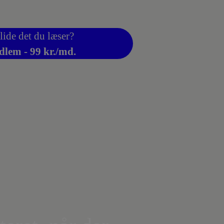
lide det du læser?
dlem - 99 kr./md.