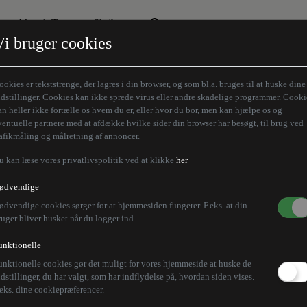
Aktuelt Tema
Skribenter
Vi bruger cookies
Den borgelige brille
Alle vores skribenter
Remigration
Modløberne
ookies er tekststrenge, der lagres i din browser, og som bl.a. bruges til at huske dine
Humaniora forfra
Z-aksen
ndstillinger. Cookies kan ikke sprede virus eller andre skadelige programmer. Cooki
an heller ikke fortælle os hvem du er, eller hvor du bor, men kan hjælpe os og
Store Danskere
ventuelle partnere med at afdække hvilke sider din browser har besøgt, til brug ved
rafikmåling og målretning af annoncer.
u kan læse vores privatlivspolitik ved at klikke
her
krainske Kherson dr
ødvendige
ødvendige cookies sørger for at hjemmesiden fungerer. F.eks. at din
akuerer syge
ruger bliver husket når du logger ind.
unktionelle
unktionelle cookies gør det muligt for vores hjemmeside at huske de
r, at den nyligt befriede by af samme navn bombes k
ndstillinger, du har valgt, som har indflydelse på, hvordan siden vises.
.eks. dine cookiepræferencer.