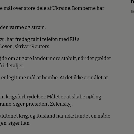
m
le mål over store dele af Ukraine. Bomberne har
J
 uden varme og strøm.
, har fredag talt i telefon med EU's
eyen, skriver Reuters.
jde om at gøre landet mere stabilt, når det gælder
 i detaljer.
 er legitime mål at bombe. At det ikke er målet at
 om krigsforbrydelser. Målet er at skabe nød og
raine, siger præsident Zelenskyj.
ldtonet krig, og Rusland har ikke fundet en måde
gen, siger han.