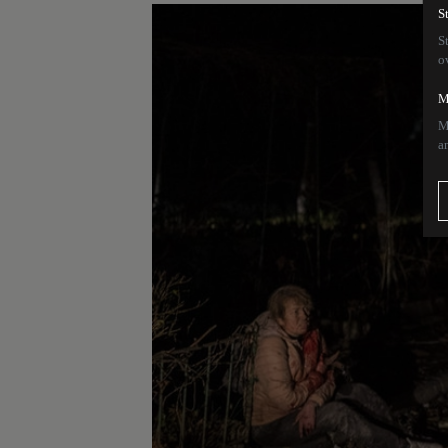
S
S
o
M
M
a