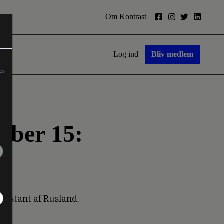
Om Kontrast
Log ind
Bliv medlem
es
æber 15:
onstant af Rusland.