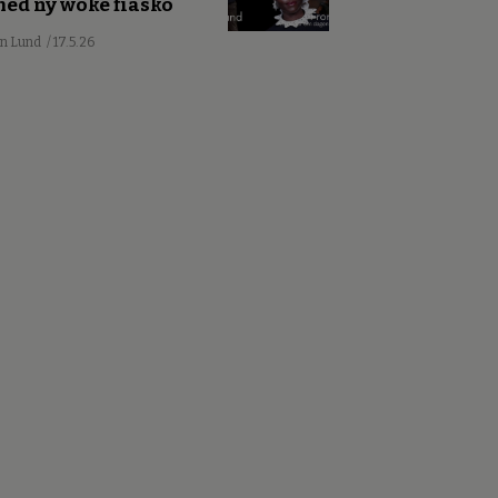
ed ny woke fiasko
an Lund
/ 17.5.26