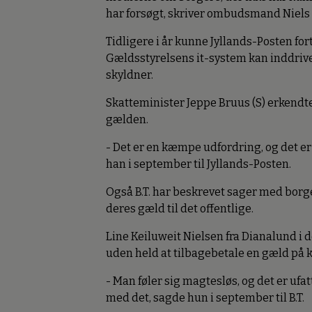
har forsøgt, skriver ombudsmand Niels
Tidligere i år kunne Jyllands-Posten for
Gældsstyrelsens it-system kan inddrive
skyldner.
Skatteminister Jeppe Bruus (S) erkendte
gælden.
- Det er en kæmpe udfordring, og det er
han i september til Jyllands-Posten.
Også B.T. har beskrevet sager med borger
deres gæld til det offentlige.
Line Keiluweit Nielsen fra Dianalund i 
uden held at tilbagebetale en gæld på 
- Man føler sig magtesløs, og det er ufat
med det, sagde hun i september til B.T.