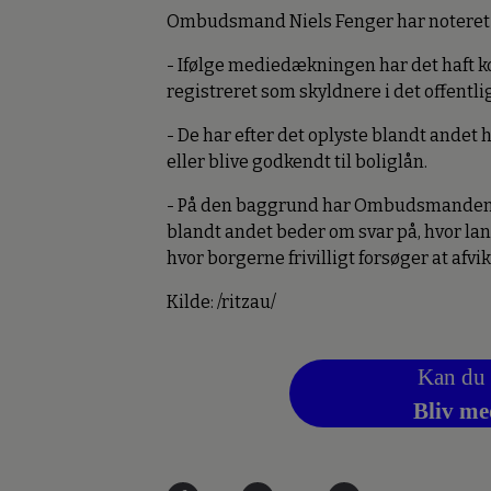
Ombudsmand Niels Fenger har noteret 
- Ifølge mediedækningen har det haft 
registreret som skyldnere i det offentli
- De har efter det oplyste blandt andet
eller blive godkendt til boliglån.
- På den baggrund har Ombudsmanden se
blandt andet beder om svar på, hvor lan
hvor borgerne frivilligt forsøger at afvi
Kilde: /ritzau/
Kan du 
Bliv me