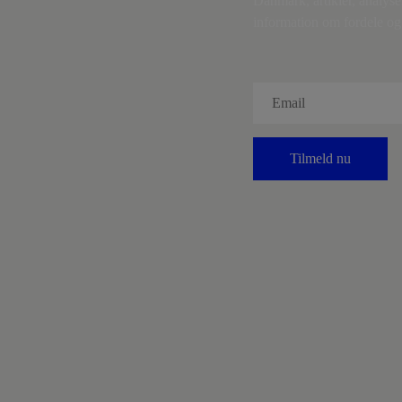
Danmark, artikler, analyse
information om fordele og 
Tilmeld nu