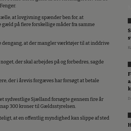
 Fenger.
M
tælle, at lovgivning spænder ben for, at
 gæld på flere forskellige måder fra samme
S
s
 dengang, at der mangler værktøjer til at inddrive
K
 noget, der skal arbejdes på og forbedres, sagde
F
e, der i årevis forgæves har forsøgt at betale
a
det sydvestlige Sjælland forsøgte gennem fire år
D
knap 300 kroner til Gældsstyrelsen.
teligt, at en offentlig myndighed kan slippe af sted
H