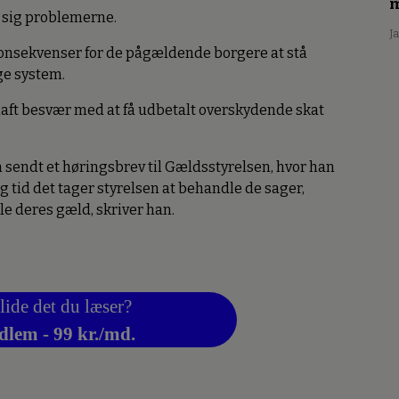
m
sig problemerne.
J
konsekvenser for de pågældende borgere at stå
ge system.
 haft besvær med at få udbetalt overskydende skat
ndt et høringsbrev til Gældsstyrelsen, hvor han
g tid det tager styrelsen at behandle de sager,
kle deres gæld, skriver han.
lide det du læser?
dlem - 99 kr./md.