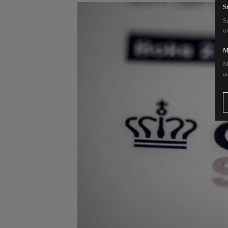
S
S
o
M
M
a