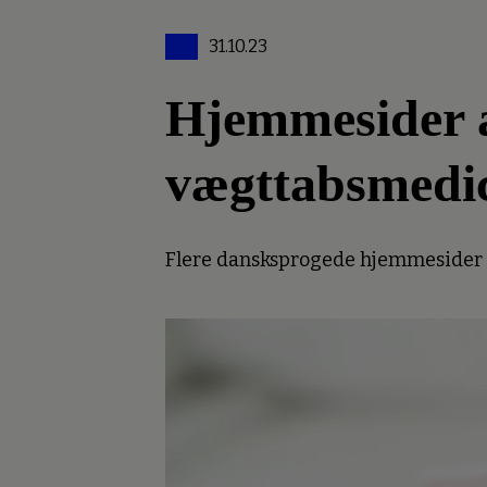
31.10.23
Hjemmesider an
vægttabsmedi
Flere dansksprogede hjemmesider er