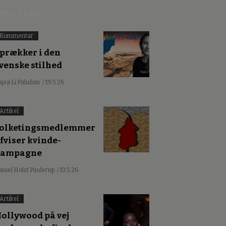
est læste
Kommentar
prækker i den
venske stilhed
ajsa Li Paludan
/ 19.5.26
Artikel
olketingsmedlemmer
fviser kvinde-
kampagne
aniel Holst Pinderup
/ 13.5.26
Artikel
ollywood på vej