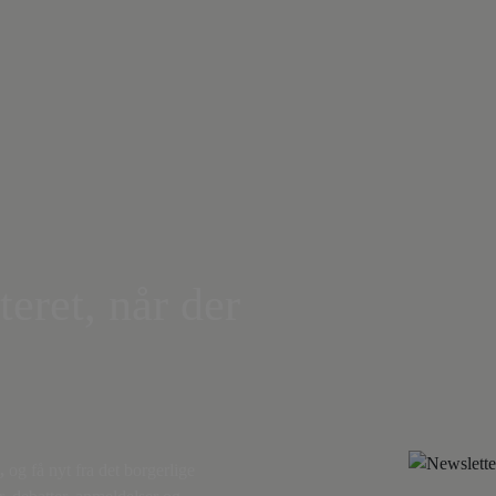
teret, når der
,
og få nyt fra det borgerlige