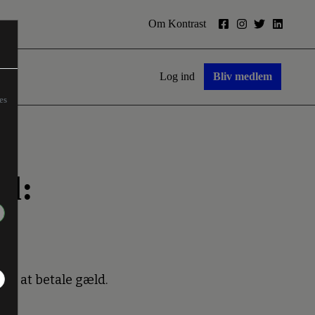
Om Kontrast
Log ind
Bliv medlem
es
ld:
til at betale gæld.