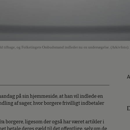
s gæld tilbage, og Folketingets Ombudsmand indleder nu en undersøgelse. (Arkivfoto).
A
dag på sin hjemmeside, at han vil indlede en
ing af sager, hvor borgere frivilligt indbetaler
D
a borgere, ligesom der også har været artikler i
t betale deres gæld til det offentlige, selv om de