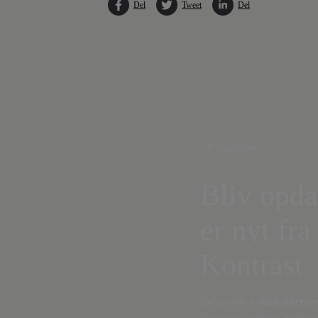
Del
Tweet
Del
Nyhedsbrev
Bliv opda
er nyt fra
Kontrast
Indtast din
e-mail-adresse