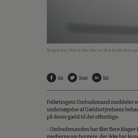
Borgere har i flere år ikke fået lov til at betale dere
Del
Tweet
Del
Folketingets Ombudsmand meddeler man
undersøgelse af Gældsstyrelsens behandl
på deres gæld til det offentlige.
- Ombudsmanden har fået flere klager fr
medierne om borgere, der ikke har kunne