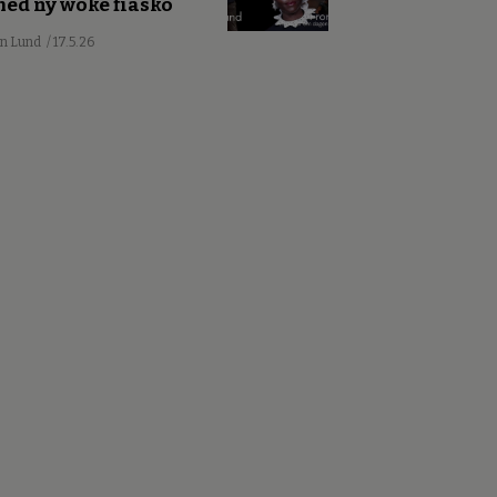
ed ny woke fiasko
an Lund
/ 17.5.26