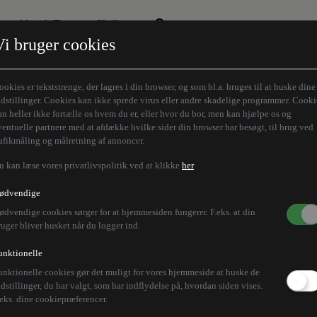
Aktuelt Tema
Skribenter
Vi bruger cookies
Den borgelige brille
Alle vores skribenter
Remigration
Modløberne
ookies er tekststrenge, der lagres i din browser, og som bl.a. bruges til at huske dine
Humaniora forfra
Z-aksen
ndstillinger. Cookies kan ikke sprede virus eller andre skadelige programmer. Cooki
an heller ikke fortælle os hvem du er, eller hvor du bor, men kan hjælpe os og
Store Danskere
ventuelle partnere med at afdække hvilke sider din browser har besøgt, til brug ved
rafikmåling og målretning af annoncer.
u kan læse vores privatlivspolitik ved at klikke
her
ke få lov at betale gæ
ødvendige
ødvendige cookies sørger for at hjemmesiden fungerer. F.eks. at din
år ind i sagen
ruger bliver husket når du logger ind.
unktionelle
unktionelle cookies gør det muligt for vores hjemmeside at huske de
a Gældsstyrelsen på, hvorfor borgere ikke kan få lov 
ndstillinger, du har valgt, som har indflydelse på, hvordan siden vises.
.eks. dine cookiepræferencer.