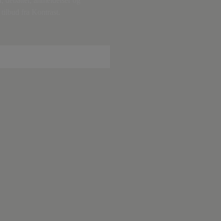
r, debatter, anmeldelser og
tilbud fra Kontrast.