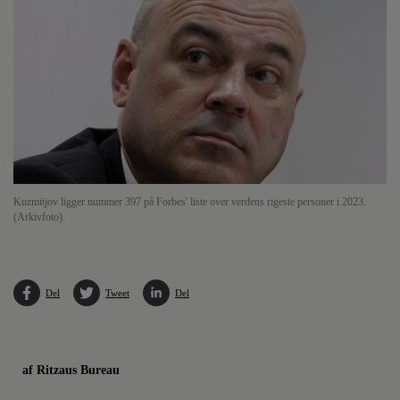
Kuzmitjov ligger nummer 397 på Forbes' liste over verdens rigeste personer i 2023.
(Arkivfoto).
Del
Tweet
Del
af Ritzaus Bureau