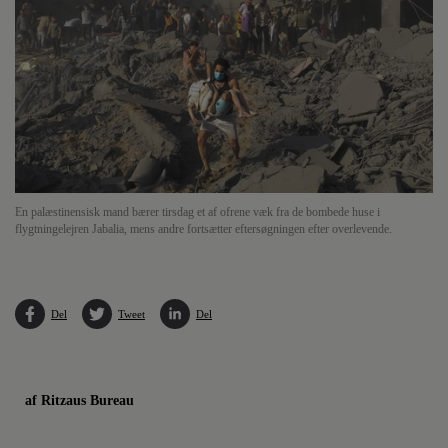
En palæstinensisk mand bærer tirsdag et af ofrene væk fra de bombede huse i
flygtningelejren Jabalia, mens andre fortsætter eftersøgningen efter overlevende.
Del
Tweet
Del
af Ritzaus Bureau