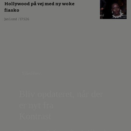
Hollywood på vej med ny woke
fiasko
Jan Lund
/ 17.5.26
Nyhedsbrev
Bliv opdateret, når der
er nyt fra
Kontrast