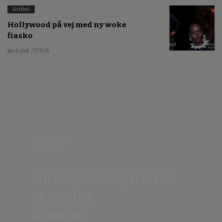
Artikel
Hollywood på vej med ny woke
fiasko
Jan Lund
/ 17.5.26
Nyhedsbrev
Bliv opdateret, når der
er nyt fra
Kontrast