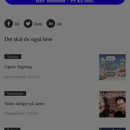
Bliv medlem - 99 kr./md.
Del
Tweet
Del
Det skal du også læse
Tegning
Ugens Tegning
Niels Thomsen
/ 07.8.26
Kommentar
Tiden skriger på satire
Thomas Wivel
/ 07.8.26