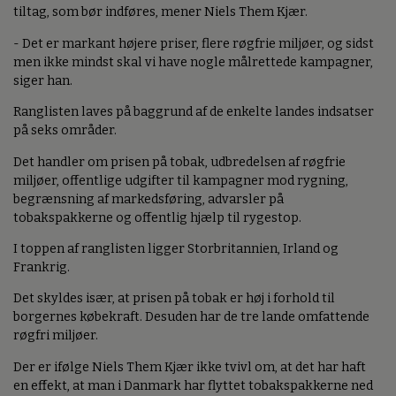
tiltag, som bør indføres, mener Niels Them Kjær.
- Det er markant højere priser, flere røgfrie miljøer, og sidst
men ikke mindst skal vi have nogle målrettede kampagner,
siger han.
Ranglisten laves på baggrund af de enkelte landes indsatser
på seks områder.
Det handler om prisen på tobak, udbredelsen af røgfrie
miljøer, offentlige udgifter til kampagner mod rygning,
begrænsning af markedsføring, advarsler på
tobakspakkerne og offentlig hjælp til rygestop.
I toppen af ranglisten ligger Storbritannien, Irland og
Frankrig.
Det skyldes især, at prisen på tobak er høj i forhold til
borgernes købekraft. Desuden har de tre lande omfattende
røgfri miljøer.
Der er ifølge Niels Them Kjær ikke tvivl om, at det har haft
en effekt, at man i Danmark har flyttet tobakspakkerne ned