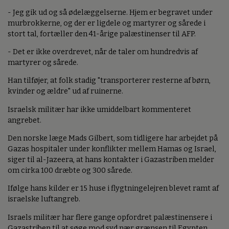
- Jeg gik ud og så ødelæggelserne. Hjem er begravet under
murbrokkerne, og der er ligdele og martyrer og sårede i
stort tal, fortæller den 41-årige palæstinenser til AFP.
- Det er ikke overdrevet, når de taler om hundredvis af
martyrer og sårede.
Han tilføjer, at folk stadig "transporterer resterne af børn,
kvinder og ældre" ud af ruinerne.
Israelsk militær har ikke umiddelbart kommenteret
angrebet.
Den norske læge Mads Gilbert, som tidligere har arbejdet på
Gazas hospitaler under konflikter mellem Hamas og Israel,
siger til al-Jazeera, at hans kontakter i Gazastriben melder
om cirka 100 dræbte og 300 sårede.
Ifølge hans kilder er 15 huse i flygtningelejren blevet ramt af
israelske luftangreb.
Israels militær har flere gange opfordret palæstinensere i
Gazastriben til at søge mod syd nær grænsen til Egypten.