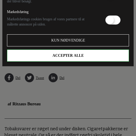
der bliver besøgt.
Markedsføring
Markedsførings cookies bruges af vores partnere til at
målrette annoncer på siden.
KUN NØDVENDIGE
Danmark er rykket 16 pladser frem siden 2020 på europæisk rangliste over 37 landes
indsatser mod rygning. (Arkivfoto)
ACCEPTER ALLE
Del
Tweet
Del
af Ritzaus Bureau
Tobaksvarer er røget ned under disken. Cigaretpakkerne er
blevet neutrale. Og så er der indført røgfri skoletid i hele