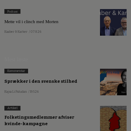
Podcast
Mette vil i clinch med Morten
Kaaber & Karker
/ 07.8.26
Mest læste
Kommentar
Sprækker i den svenske stilhed
Kajsa Li Paludan
/ 19.5.26
Artikel
Folketingsmedlemmer afviser
kvinde-kampagne