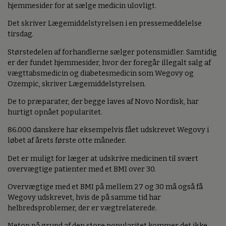
hjemmesider for at sælge medicin ulovligt.
Det skriver Lægemiddelstyrelsen i en pressemeddelelse
tirsdag.
Størstedelen af forhandlerne sælger potensmidler. Samtidig
er der fundet hjemmesider, hvor der foregår illegalt salg af
vægttabsmedicin og diabetesmedicin som Wegovy og
Ozempic, skriver Lægemiddelstyrelsen.
De to præparater, der begge laves af Novo Nordisk, har
hurtigt opnået popularitet.
86.000 danskere har eksempelvis fået udskrevet Wegovy i
løbet af årets første otte måneder.
Det er muligt for læger at udskrive medicinen til svært
overvægtige patienter med et BMI over 30.
Overvægtige med et BMI på mellem 27 og 30 må også få
Wegovy udskrevet, hvis de på samme tid har
helbredsproblemer, der er vægtrelaterede.
Netop på grund af den store popularitet kommer det ikke