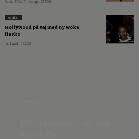
Daniel Holst Pinderup
/ 13.5.26
Artikel
Hollywood på vej med ny woke
fiasko
Jan Lund
/ 17.5.26
Nyhedsbrev
Bliv opdateret, når der
er nyt fra