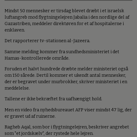
Mindst 50 mennesker er tirsdag blevet dræbt i et israelsk
luftangreb mod flygtningelejren Jabalia i den nordlige del af
Gazastriben, meddeler direktøren for et af hospitalerne i
enklaven.
Det rapporterer tv-stationen al-Jazeera.
Samme melding kommer fra sundhedsministeriet i det
Hamas-kontrollerede område.
Foruden et halvt hundrede dræbte melder ministeriet også
om 150 sårede. Dertil kommer et ukendt antal mennesker,
der er begravet under murbrokker, skriver ministeriet i en
meddelelse.
Tallene er ikke bekræftet fra uafhængigt hold.
Men en video fra nyhedsbureauet AFP viser mindst 47 lig, der
er gravet ud af ruinerne.
Ragheb Aqal, som bor i flygtningelejren, beskriver angrebet
som "et jordskælv", der rystede hele lejren.