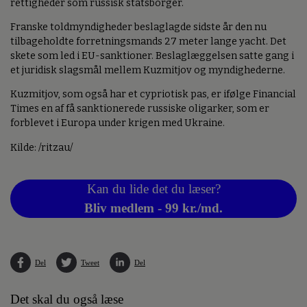
rettigheder som russisk statsborger.
Franske toldmyndigheder beslaglagde sidste år den nu
tilbageholdte forretningsmands 27 meter lange yacht. Det
skete som led i EU-sanktioner. Beslaglæggelsen satte gang i
et juridisk slagsmål mellem Kuzmitjov og myndighederne.
Kuzmitjov, som også har et cypriotisk pas, er ifølge Financial
Times en af få sanktionerede russiske oligarker, som er
forblevet i Europa under krigen med Ukraine.
Kilde: /ritzau/
Kan du lide det du læser?
Bliv medlem - 99 kr./md.
Del
Tweet
Del
Det skal du også læse