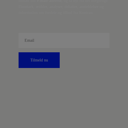
Indtast din
e-mail-adresse,
og få nyt fra det borgerlige
Danmark, artikler, analyser, debatter, anmeldelser og
information om fordele og tilbud fra Kontrast.
Tilmeld nu