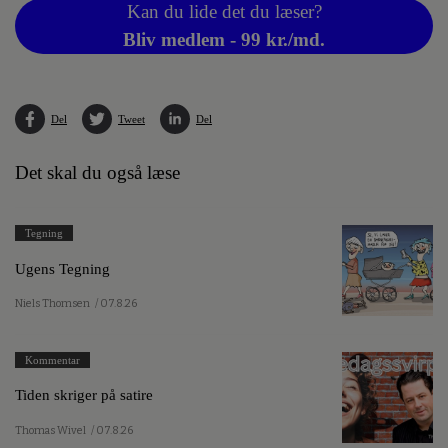
Kan du lide det du læser?
Bliv medlem - 99 kr./md.
Del
Tweet
Del
Det skal du også læse
Tegning
Ugens Tegning
Niels Thomsen
/ 07.8.26
Kommentar
Tiden skriger på satire
Thomas Wivel
/ 07.8.26