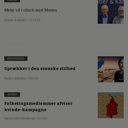
Podcast
Mette vil i clinch med Morten
Kaaber & Karker
/ 07.8.26
Mest læste
Kommentar
Sprækker i den svenske stilhed
Kajsa Li Paludan
/ 19.5.26
Artikel
Folketingsmedlemmer afviser
kvinde-kampagne
Daniel Holst Pinderup
/ 13.5.26