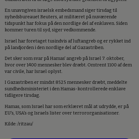
En unavngiven israelsk embedsmand siger tirsdag til
nyhedsbureauet Reuters, at militæret på nuværende
tidspunkt har fokus på den nordlige del af enklaven. Siden
kommer turen til syd, siger vedkommende.
Israel har foretaget tusindvis af luftangreb og er rykket ind
på landjorden i den nordlige del af Gazastriben.
Det sker som svar på Hamas' angreb på Israel 7. oktober,
hvor over 1400 mennesker blev dræbt. Omtrent 1100 af dem
var civile, har Israel oplyst.
I Gazastriben er mindst 8525 mennesker dræbt, meddelte
sundhedsministeriet i den Hamas-kontrollerede enklave
tidligere tirsdag.
Hamas, som Israel har som erklæret mål at udrydde, er på
EU's, USA's og Israels lister over terrororganisationer.
Kilde: /ritzau/