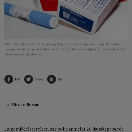
Novo Nordisk-midlerne Ozempic og Wegovy er meget populære. En ny aktion fra
Lægemiddelstyrelsen har afsløret, at der også er stor efterspørgsel på medicinen på det
illegale marked. (Arkivfoto).
Del
Tweet
Del
af Ritzaus Bureau
Lægemiddelstyrelsen har politianmeldt 26 dansksprogede