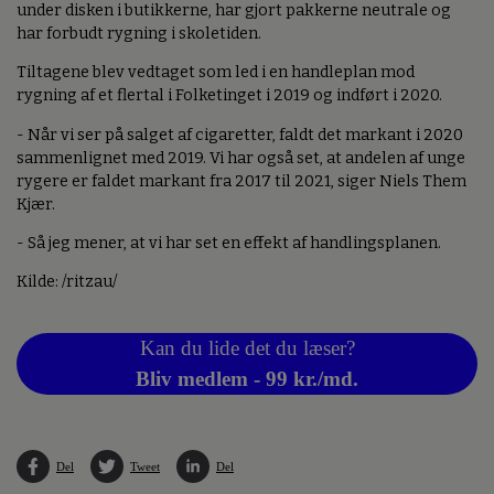
under disken i butikkerne, har gjort pakkerne neutrale og
har forbudt rygning i skoletiden.
Tiltagene blev vedtaget som led i en handleplan mod
rygning af et flertal i Folketinget i 2019 og indført i 2020.
- Når vi ser på salget af cigaretter, faldt det markant i 2020
sammenlignet med 2019. Vi har også set, at andelen af unge
rygere er faldet markant fra 2017 til 2021, siger Niels Them
Kjær.
- Så jeg mener, at vi har set en effekt af handlingsplanen.
Kilde: /ritzau/
Kan du lide det du læser?
Bliv medlem - 99 kr./md.
Del
Tweet
Del