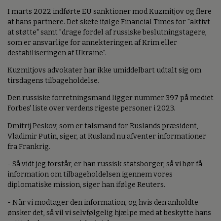
I marts 2022 indførte EU sanktioner mod Kuzmitjov og flere
af hans partnere. Det skete ifølge Financial Times for "aktivt
at støtte" samt "drage fordel af russiske beslutningstagere,
som er ansvarlige for annekteringen af Krim eller
destabiliseringen af Ukraine".
Kuzmitjovs advokater har ikke umiddelbart udtalt sig om
tirsdagens tilbageholdelse.
Den russiske forretningsmand ligger nummer 397 på mediet
Forbes' liste over verdens rigeste personer i 2023.
Dmitrij Peskov, som er talsmand for Ruslands præsident,
Vladimir Putin, siger, at Rusland nu afventer informationer
fra Frankrig.
- Så vidt jeg forstår, er han russisk statsborger, så vi bør få
information om tilbageholdelsen igennem vores
diplomatiske mission, siger han ifølge Reuters.
- Når vi modtager den information, og hvis den anholdte
ønsker det, så vil vi selvfølgelig hjælpe med at beskytte hans