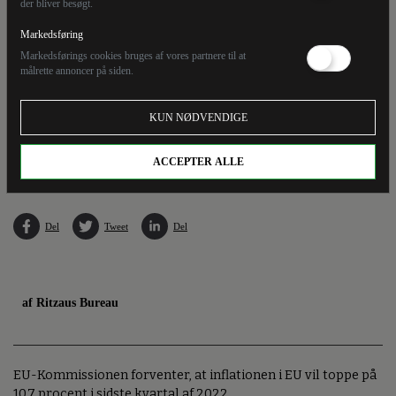
der bliver besøgt.
Markedsføring
Markedsførings cookies bruges af vores partnere til at
målrette annoncer på siden.
KUN NØDVENDIGE
Inflationen i EU vil toppe på 10,7 procent i sidste kvartal af 2022. Det forventer EU-
Kommissionen, siger EU-Kommissær, Valdis Dombrovskis.
ACCEPTER ALLE
Del
Tweet
Del
af Ritzaus Bureau
EU-Kommissionen forventer, at inflationen i EU vil toppe på
10,7 procent i sidste kvartal af 2022.