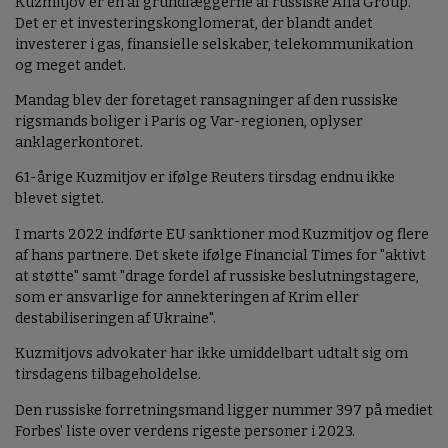
Kuzmitjov er en af grundlæggerne af russiske Alfa Group.
Det er et investeringskonglomerat, der blandt andet
investerer i gas, finansielle selskaber, telekommunikation
og meget andet.
Mandag blev der foretaget ransagninger af den russiske
rigsmands boliger i Paris og Var-regionen, oplyser
anklagerkontoret.
61-årige Kuzmitjov er ifølge Reuters tirsdag endnu ikke
blevet sigtet.
I marts 2022 indførte EU sanktioner mod Kuzmitjov og flere
af hans partnere. Det skete ifølge Financial Times for "aktivt
at støtte" samt "drage fordel af russiske beslutningstagere,
som er ansvarlige for annekteringen af Krim eller
destabiliseringen af Ukraine".
Kuzmitjovs advokater har ikke umiddelbart udtalt sig om
tirsdagens tilbageholdelse.
Den russiske forretningsmand ligger nummer 397 på mediet
Forbes' liste over verdens rigeste personer i 2023.