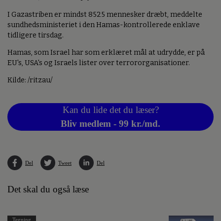
I Gazastriben er mindst 8525 mennesker dræbt, meddelte
sundhedsministeriet i den Hamas-kontrollerede enklave
tidligere tirsdag.
Hamas, som Israel har som erklæret mål at udrydde, er på
EU's, USA's og Israels lister over terrororganisationer.
Kilde: /ritzau/
Kan du lide det du læser?
Bliv medlem - 99 kr./md.
Del
Tweet
Del
Det skal du også læse
Tegning