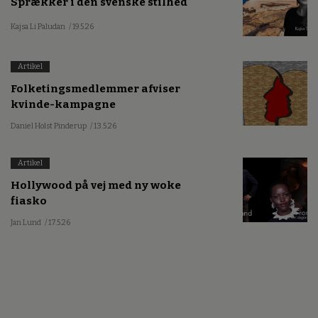
Sprækker i den svenske stilhed
Kajsa Li Paludan
/ 19.5.26
Artikel
Folketingsmedlemmer afviser
kvinde-kampagne
Daniel Holst Pinderup
/ 13.5.26
Artikel
Hollywood på vej med ny woke
fiasko
Jan Lund
/ 17.5.26