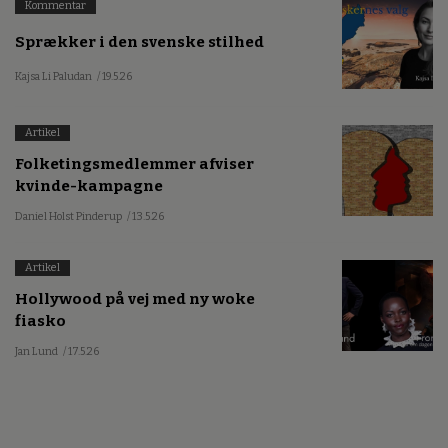
Kommentar
Sprækker i den svenske stilhed
Kajsa Li Paludan
/ 19.5.26
Artikel
Folketingsmedlemmer afviser
kvinde-kampagne
Daniel Holst Pinderup
/ 13.5.26
Artikel
Hollywood på vej med ny woke
fiasko
Jan Lund
/ 17.5.26