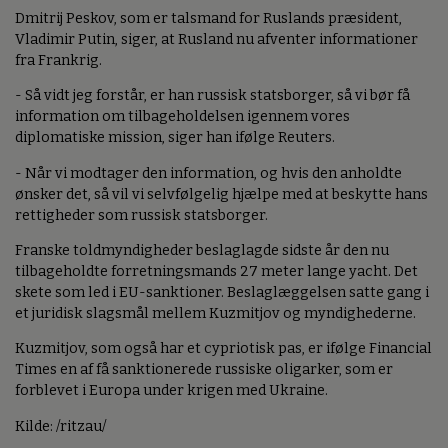
Dmitrij Peskov, som er talsmand for Ruslands præsident,
Vladimir Putin, siger, at Rusland nu afventer informationer
fra Frankrig.
- Så vidt jeg forstår, er han russisk statsborger, så vi bør få
information om tilbageholdelsen igennem vores
diplomatiske mission, siger han ifølge Reuters.
- Når vi modtager den information, og hvis den anholdte
ønsker det, så vil vi selvfølgelig hjælpe med at beskytte hans
rettigheder som russisk statsborger.
Franske toldmyndigheder beslaglagde sidste år den nu
tilbageholdte forretningsmands 27 meter lange yacht. Det
skete som led i EU-sanktioner. Beslaglæggelsen satte gang i
et juridisk slagsmål mellem Kuzmitjov og myndighederne.
Kuzmitjov, som også har et cypriotisk pas, er ifølge Financial
Times en af få sanktionerede russiske oligarker, som er
forblevet i Europa under krigen med Ukraine.
Kilde: /ritzau/