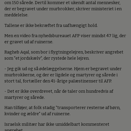
om 150 sårede. Dertil kommer et ukendt antal mennesker,
der er begravet under murbrokker, skriver ministeriet i en
meddelelse.
Tallene er ikke bekræftet fra uafhængigt hold.
Men en video fra nyhedsbureauet AFP viser mindst 47 lig, der
er gravet ud af ruinerne.
Ragheb Aqal, som bor i flygtningelejren, beskriver angrebet
som "et jordskælv", der rystede hele lejren.
- Jeg gik ud og så ødelæggelserne. Hjem er begravet under
murbrokkerne, og der er ligdele og martyrer og sårede i
stort tal, fortæller den 41-årige palæstinenser til AFP.
- Det er ikke overdrevet, når de taler om hundredvis af
martyrer og sårede.
Han tilføjer, at folk stadig "transporterer resterne af børn,
kvinder og ældre" ud af ruinerne.
Israelsk militær har ikke umiddelbart kommenteret
angrebet.