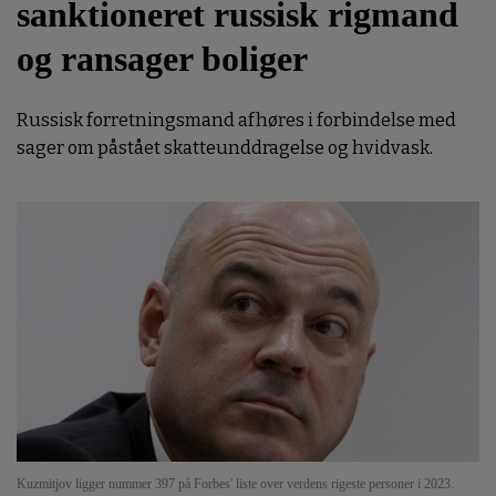
sanktioneret russisk rigmand
og ransager boliger
Russisk forretningsmand afhøres i forbindelse med
sager om påstået skatteunddragelse og hvidvask.
Kuzmitjov ligger nummer 397 på Forbes' liste over verdens rigeste personer i 2023.