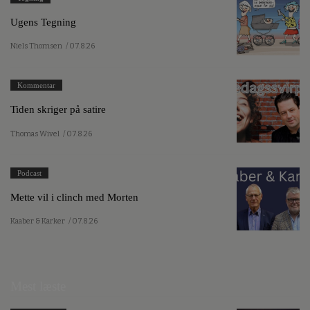
Ugens Tegning
Niels Thomsen
/ 07.8.26
Kommentar
Tiden skriger på satire
Thomas Wivel
/ 07.8.26
Podcast
Mette vil i clinch med Morten
Kaaber & Karker
/ 07.8.26
Mest læste