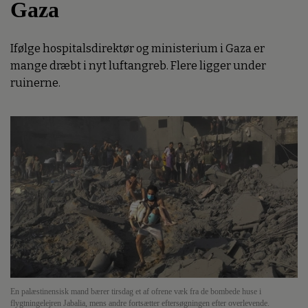
Gaza
Ifølge hospitalsdirektør og ministerium i Gaza er
mange dræbt i nyt luftangreb. Flere ligger under
ruinerne.
En palæstinensisk mand bærer tirsdag et af ofrene væk fra de bombede huse i
flygtningelejren Jabalia, mens andre fortsætter eftersøgningen efter overlevende.