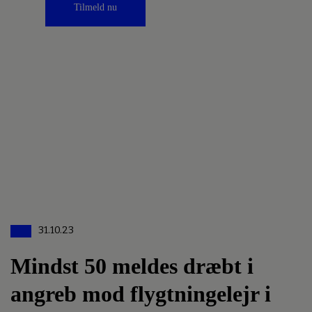
Tilmeld nu
31.10.23
Mindst 50 meldes dræbt i
angreb mod flygtningelejr i