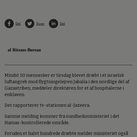
Del
Tweet
Del
af Ritzaus Bureau
Mindst 50 mennesker er tirsdag blevet dræbt i et israelsk
luftangreb mod flygtningelejren Jabalia i den nordlige del af
Gazastriben, meddeler direktøren for et af hospitalerne i
enklaven.
Det rapporterer tv-stationen al-Jazeera.
Samme melding kommer fra sundhedsministeriet i det
Hamas-kontrollerede område.
Foruden et halvt hundrede dræbte melder ministeriet også