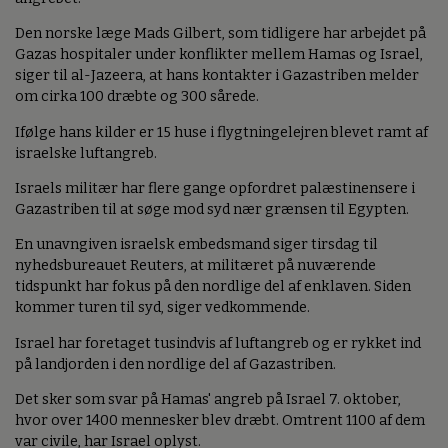
Den norske læge Mads Gilbert, som tidligere har arbejdet på
Gazas hospitaler under konflikter mellem Hamas og Israel,
siger til al-Jazeera, at hans kontakter i Gazastriben melder
om cirka 100 dræbte og 300 sårede.
Ifølge hans kilder er 15 huse i flygtningelejren blevet ramt af
israelske luftangreb.
Israels militær har flere gange opfordret palæstinensere i
Gazastriben til at søge mod syd nær grænsen til Egypten.
En unavngiven israelsk embedsmand siger tirsdag til
nyhedsbureauet Reuters, at militæret på nuværende
tidspunkt har fokus på den nordlige del af enklaven. Siden
kommer turen til syd, siger vedkommende.
Israel har foretaget tusindvis af luftangreb og er rykket ind
på landjorden i den nordlige del af Gazastriben.
Det sker som svar på Hamas' angreb på Israel 7. oktober,
hvor over 1400 mennesker blev dræbt. Omtrent 1100 af dem
var civile, har Israel oplyst.