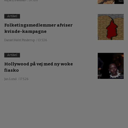
Kajsa Li Paludan
/ 19.5.26
Artikel
Folketingsmedlemmer afviser
kvinde-kampagne
Daniel Holst Pinderup
/ 13.5.26
Artikel
Hollywood på vej med ny woke
fiasko
Jan Lund
/ 17.5.26