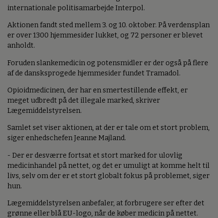
internationale politisamarbejde Interpol.
Aktionen fandt sted mellem 3. og 10. oktober. På verdensplan
er over 1300 hjemmesider lukket, og 72 personer er blevet
anholdt.
Foruden slankemedicin og potensmidler er der også på flere
af de dansksprogede hjemmesider fundet Tramadol.
Opioidmedicinen, der har en smertestillende effekt, er
meget udbredt på det illegale marked, skriver
Lægemiddelstyrelsen.
Samlet set viser aktionen, at der er tale om et stort problem,
siger enhedschefen Jeanne Majland.
- Der er desværre fortsat et stort marked for ulovlig
medicinhandel på nettet, og det er umuligt at komme helt til
livs, selv om der er et stort globalt fokus på problemet, siger
hun.
Lægemiddelstyrelsen anbefaler, at forbrugere ser efter det
grønne eller blå EU-logo, når de køber medicin på nettet.