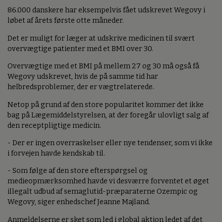
86.000 danskere har eksempelvis fået udskrevet Wegovy i
løbet af årets første otte måneder.
Det er muligt for læger at udskrive medicinen til svært
overvægtige patienter med et BMI over 30.
Overvægtige med et BMI på mellem 27 og 30 må også få
Wegovy udskrevet, hvis de på samme tid har
helbredsproblemer, der er vægtrelaterede.
Netop på grund af den store popularitet kommer det ikke
bag på Lægemiddelstyrelsen, at der foregår ulovligt salg af
den receptpligtige medicin.
- Der er ingen overraskelser eller nye tendenser, som vi ikke
i forvejen havde kendskab til.
- Som følge af den store efterspørgsel og
medieopmærksomhed havde vi desværre forventet et øget
illegalt udbud af semaglutid-præparaterne Ozempic og
Wegovy, siger enhedschef Jeanne Majland.
Anmeldelserne er sket som led i global aktion ledet af det