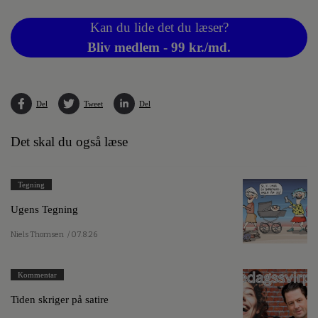
Kan du lide det du læser?
Bliv medlem - 99 kr./md.
Del
Tweet
Del
Det skal du også læse
Tegning
Ugens Tegning
Niels Thomsen
/ 07.8.26
Kommentar
Tiden skriger på satire