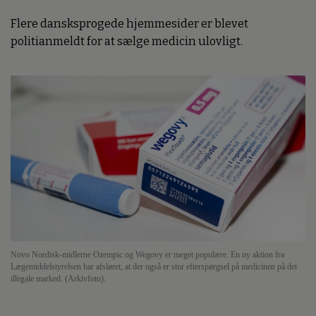
Flere dansksprogede hjemmesider er blevet
politianmeldt for at sælge medicin ulovligt.
Novo Nordisk-midlerne Ozempic og Wegovy er meget populære. En ny aktion fra
Lægemiddelstyrelsen har afsløret, at der også er stor efterspørgsel på medicinen på det
illegale marked. (Arkivfoto).