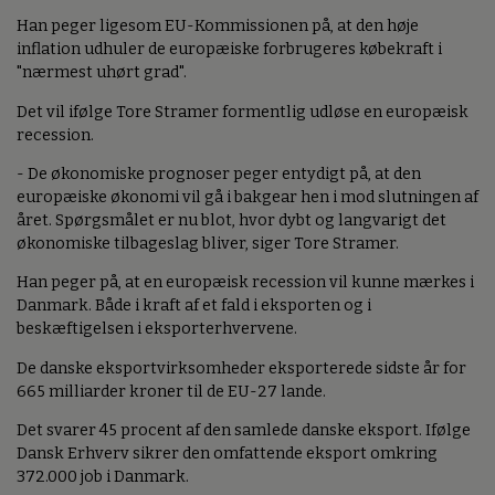
Han peger ligesom EU-Kommissionen på, at den høje
inflation udhuler de europæiske forbrugeres købekraft i
"nærmest uhørt grad".
Det vil ifølge Tore Stramer formentlig udløse en europæisk
recession.
- De økonomiske prognoser peger entydigt på, at den
europæiske økonomi vil gå i bakgear hen i mod slutningen af
året. Spørgsmålet er nu blot, hvor dybt og langvarigt det
økonomiske tilbageslag bliver, siger Tore Stramer.
Han peger på, at en europæisk recession vil kunne mærkes i
Danmark. Både i kraft af et fald i eksporten og i
beskæftigelsen i eksporterhvervene.
De danske eksportvirksomheder eksporterede sidste år for
665 milliarder kroner til de EU-27 lande.
Det svarer 45 procent af den samlede danske eksport. Ifølge
Dansk Erhverv sikrer den omfattende eksport omkring
372.000 job i Danmark.