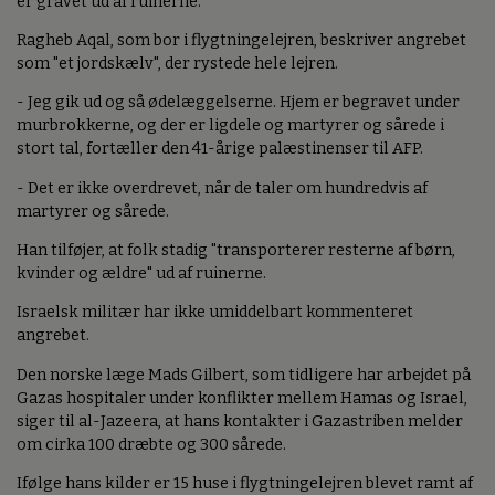
er gravet ud af ruinerne.
Ragheb Aqal, som bor i flygtningelejren, beskriver angrebet
som "et jordskælv", der rystede hele lejren.
- Jeg gik ud og så ødelæggelserne. Hjem er begravet under
murbrokkerne, og der er ligdele og martyrer og sårede i
stort tal, fortæller den 41-årige palæstinenser til AFP.
- Det er ikke overdrevet, når de taler om hundredvis af
martyrer og sårede.
Han tilføjer, at folk stadig "transporterer resterne af børn,
kvinder og ældre" ud af ruinerne.
Israelsk militær har ikke umiddelbart kommenteret
angrebet.
Den norske læge Mads Gilbert, som tidligere har arbejdet på
Gazas hospitaler under konflikter mellem Hamas og Israel,
siger til al-Jazeera, at hans kontakter i Gazastriben melder
om cirka 100 dræbte og 300 sårede.
Ifølge hans kilder er 15 huse i flygtningelejren blevet ramt af