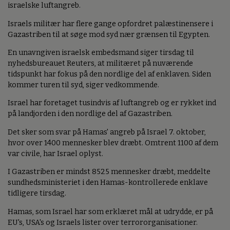
israelske luftangreb.
Israels militær har flere gange opfordret palæstinensere i
Gazastriben til at søge mod syd nær grænsen til Egypten.
En unavngiven israelsk embedsmand siger tirsdag til
nyhedsbureauet Reuters, at militæret på nuværende
tidspunkt har fokus på den nordlige del af enklaven. Siden
kommer turen til syd, siger vedkommende.
Israel har foretaget tusindvis af luftangreb og er rykket ind
på landjorden i den nordlige del af Gazastriben.
Det sker som svar på Hamas' angreb på Israel 7. oktober,
hvor over 1400 mennesker blev dræbt. Omtrent 1100 af dem
var civile, har Israel oplyst.
I Gazastriben er mindst 8525 mennesker dræbt, meddelte
sundhedsministeriet i den Hamas-kontrollerede enklave
tidligere tirsdag.
Hamas, som Israel har som erklæret mål at udrydde, er på
EU's, USA's og Israels lister over terrororganisationer.