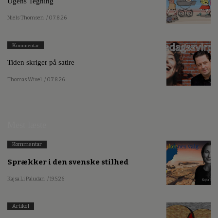
Ugens Tegning
Niels Thomsen
/ 07.8.26
Kommentar
Tiden skriger på satire
Thomas Wivel
/ 07.8.26
Mest læste
Kommentar
Sprækker i den svenske stilhed
Kajsa Li Paludan
/ 19.5.26
Artikel