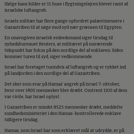
Ifølge hans kilder er 15 huse i flygtningelejren blevet ramt af
israelske luftangreb.
Israels militær har flere gange opfordret palæstinensere i
Gazastriben til at søge mod syd nær grænsen til Egypten.
En unavngiven israelsk embedsmand siger tirsdag til
nyhedsbureauet Reuters, at militæret på nuværende
tidspunkt har fokus på den nordlige del af enklaven. Siden
kommer turen til syd, siger vedkommende.
Israel har foretaget tusindvis af luftangreb og er rykket ind
på landjorden i den nordlige del af Gazastriben.
Det sker som svar på Hamas' angreb på Israel 7. oktober,
hvor over 1400 mennesker blev dræbt. Omtrent 1100 af dem
var civile, har Israel oplyst.
I Gazastriben er mindst 8525 mennesker dræbt, meddelte
sundhedsministeriet i den Hamas-kontrollerede enklave
tidligere tirsdag.
Hamas, som Israel har som erklæret mål at udrydde, er på