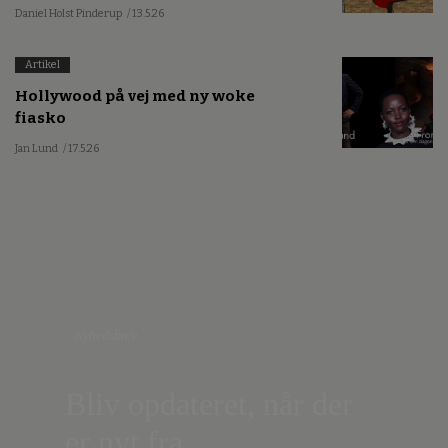
Daniel Holst Pinderup
/ 13.5.26
Artikel
Hollywood på vej med ny woke
fiasko
Jan Lund
/ 17.5.26
Nyhedsbrev
Bliv opdateret, når der
er nyt fra