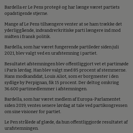
Bardella er Le Pens protegé og har længe været partiets
opadstigende stjerne.
Mange af Le Pens tilhængere venter at se ham trække det
yderliggående, indvandrerkritiske parti længere ind mod
midten i fransk politik.
Bardella, som har været fungerende partileder siden juli
2021, blev valgt ved en urafstemning i partiet.
Resultatet afstemningen blev offentliggjort vet et partimøde
i Paris lørdag. Han blev valgt med 85 procent af stemmerne.
Hans modkandidat, Louis Aliot, som er borgmester i den
sydlige by Perpignan, fik 15 procent. Der deltog omkring
36.600 partimedlemmer i afstemningen.
Bardella, som har været medlem af Europa-Parlamentet
siden 2019, ventes senere lørdag at tale ved partikongressen
om sine visioner for partiet.
Le Pen strålede af glæde, da hun offentliggjorde resultatet af
urafstemningen.