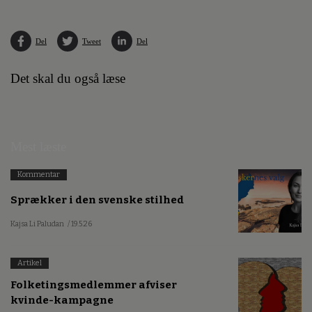
Del
Tweet
Del
Det skal du også læse
Mest læste
Kommentar
Sprækker i den svenske stilhed
Kajsa Li Paludan
/ 19.5.26
Artikel
Folketingsmedlemmer afviser
kvinde-kampagne