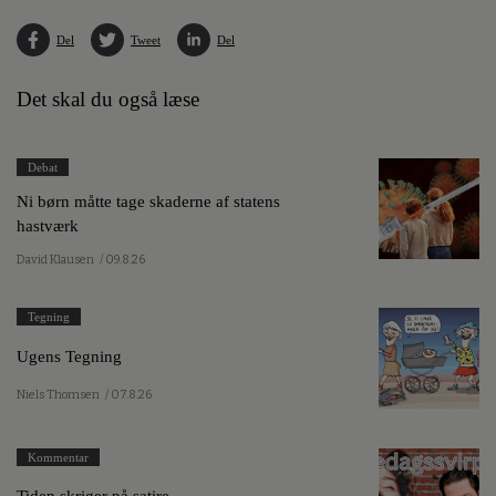
Del
Tweet
Del
Det skal du også læse
Debat
Ni børn måtte tage skaderne af statens
hastværk
David Klausen
/ 09.8.26
Tegning
Ugens Tegning
Niels Thomsen
/ 07.8.26
Kommentar
Tiden skriger på satire