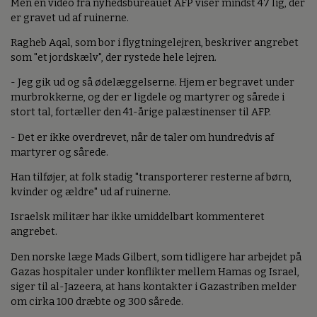
Men en video fra nyhedsbureauet AFP viser mindst 47 lig, der
er gravet ud af ruinerne.
Ragheb Aqal, som bor i flygtningelejren, beskriver angrebet
som "et jordskælv", der rystede hele lejren.
- Jeg gik ud og så ødelæggelserne. Hjem er begravet under
murbrokkerne, og der er ligdele og martyrer og sårede i
stort tal, fortæller den 41-årige palæstinenser til AFP.
- Det er ikke overdrevet, når de taler om hundredvis af
martyrer og sårede.
Han tilføjer, at folk stadig "transporterer resterne af børn,
kvinder og ældre" ud af ruinerne.
Israelsk militær har ikke umiddelbart kommenteret
angrebet.
Den norske læge Mads Gilbert, som tidligere har arbejdet på
Gazas hospitaler under konflikter mellem Hamas og Israel,
siger til al-Jazeera, at hans kontakter i Gazastriben melder
om cirka 100 dræbte og 300 sårede.