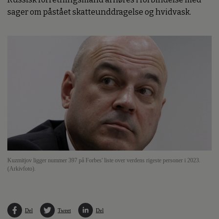
sager om påstået skatteunddragelse og hvidvask.
Kuzmitjov ligger nummer 397 på Forbes' liste over verdens rigeste personer i 2023.
(Arkivfoto).
Del
Tweet
Del