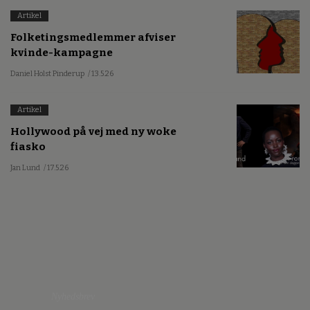
Artikel
Folketingsmedlemmer afviser
kvinde-kampagne
Daniel Holst Pinderup
/ 13.5.26
Artikel
Hollywood på vej med ny woke
fiasko
Jan Lund
/ 17.5.26
Nyhedsbrev