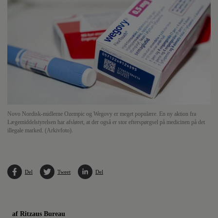
Novo Nordisk-midlerne Ozempic og Wegovy er meget populære. En ny aktion fra
Lægemiddelstyrelsen har afsløret, at der også er stor efterspørgsel på medicinen på det
illegale marked. (Arkivfoto).
Del
Tweet
Del
af Ritzaus Bureau