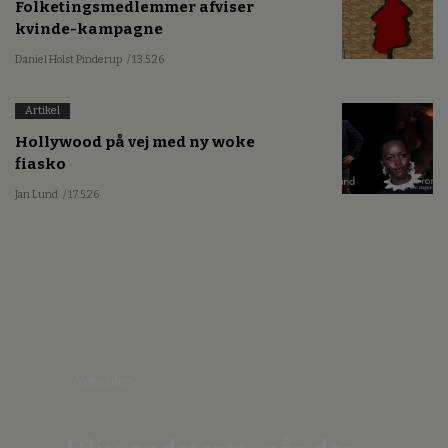
Folketingsmedlemmer afviser
kvinde-kampagne
Daniel Holst Pinderup
/ 13.5.26
Artikel
Hollywood på vej med ny woke
fiasko
Jan Lund
/ 17.5.26
Nyhedsbrev