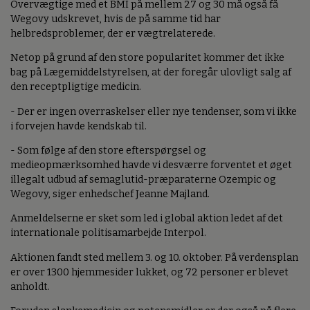
Overvægtige med et BMI på mellem 27 og 30 må også få
Wegovy udskrevet, hvis de på samme tid har
helbredsproblemer, der er vægtrelaterede.
Netop på grund af den store popularitet kommer det ikke
bag på Lægemiddelstyrelsen, at der foregår ulovligt salg af
den receptpligtige medicin.
- Der er ingen overraskelser eller nye tendenser, som vi ikke
i forvejen havde kendskab til.
- Som følge af den store efterspørgsel og
medieopmærksomhed havde vi desværre forventet et øget
illegalt udbud af semaglutid-præparaterne Ozempic og
Wegovy, siger enhedschef Jeanne Majland.
Anmeldelserne er sket som led i global aktion ledet af det
internationale politisamarbejde Interpol.
Aktionen fandt sted mellem 3. og 10. oktober. På verdensplan
er over 1300 hjemmesider lukket, og 72 personer er blevet
anholdt.