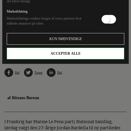
der bliver besøgt.
Markedsføring
Markedsførings cookies bruges af vores partnere til at
målrette annoncer på siden.
I Frankrig har Marine Le Pens parti, National Samling, lørdag valgt den 27-årige Jordan
KUN NØDVENDIGE
Bardella til ny partileder. Bardella er Le Pens protegé og har længe været partiets
opadstigende stjerne.
ACCEPTER ALLE
Del
Tweet
Del
af Ritzaus Bureau
I Frankrig har Marine Le Pens parti, National Samling,
lørdag valgt den 27-årige Jordan Bardella til ny partileder.