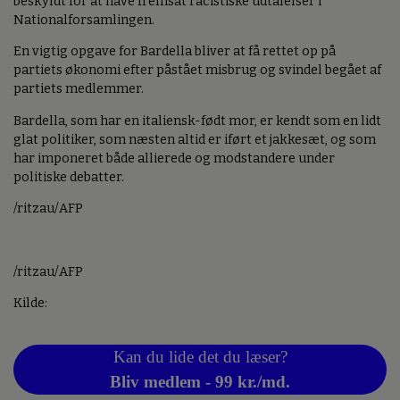
beskyldt for at have fremsat racistiske udtalelser i
Nationalforsamlingen.
En vigtig opgave for Bardella bliver at få rettet op på
partiets økonomi efter påstået misbrug og svindel begået af
partiets medlemmer.
Bardella, som har en italiensk-født mor, er kendt som en lidt
glat politiker, som næsten altid er iført et jakkesæt, og som
har imponeret både allierede og modstandere under
politiske debatter.
/ritzau/AFP
/ritzau/AFP
Kilde:
Kan du lide det du læser?
Bliv medlem - 99 kr./md.