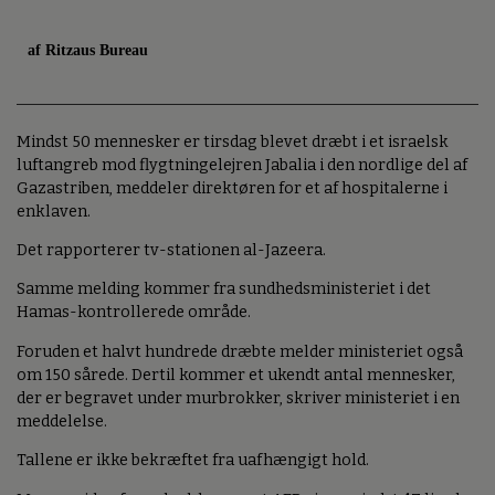
af Ritzaus Bureau
Mindst 50 mennesker er tirsdag blevet dræbt i et israelsk
luftangreb mod flygtningelejren Jabalia i den nordlige del af
Gazastriben, meddeler direktøren for et af hospitalerne i
enklaven.
Det rapporterer tv-stationen al-Jazeera.
Samme melding kommer fra sundhedsministeriet i det
Hamas-kontrollerede område.
Foruden et halvt hundrede dræbte melder ministeriet også
om 150 sårede. Dertil kommer et ukendt antal mennesker,
der er begravet under murbrokker, skriver ministeriet i en
meddelelse.
Tallene er ikke bekræftet fra uafhængigt hold.