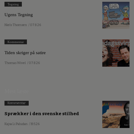
Tegning
Ugens Tegning
Niels Thomsen
/ 07.8.26
Kommentar
Tiden skriger på satire
Thomas Wivel
/ 07.8.26
Mest læste
Kommentar
Sprækker i den svenske stilhed
Kajsa Li Paludan
/ 19.5.26