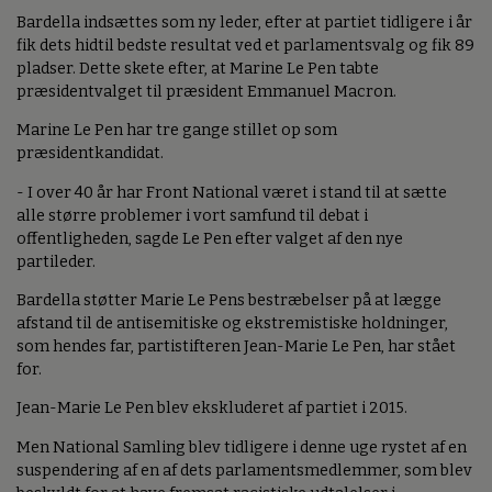
Bardella indsættes som ny leder, efter at partiet tidligere i år
fik dets hidtil bedste resultat ved et parlamentsvalg og fik 89
pladser. Dette skete efter, at Marine Le Pen tabte
præsidentvalget til præsident Emmanuel Macron.
Marine Le Pen har tre gange stillet op som
præsidentkandidat.
- I over 40 år har Front National været i stand til at sætte
alle større problemer i vort samfund til debat i
offentligheden, sagde Le Pen efter valget af den nye
partileder.
Bardella støtter Marie Le Pens bestræbelser på at lægge
afstand til de antisemitiske og ekstremistiske holdninger,
som hendes far, partistifteren Jean-Marie Le Pen, har stået
for.
Jean-Marie Le Pen blev ekskluderet af partiet i 2015.
Men National Samling blev tidligere i denne uge rystet af en
suspendering af en af dets parlamentsmedlemmer, som blev