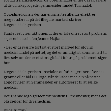
Foruden slankemedicin og potensmidler er der også på flere
af de dansksprogede hjemmesider fundet Tramadol.
Opioidmedicinen, der har en smertestillende effekt, er
meget udbredt på det illegale marked, skriver
Lægemiddelstyrelsen.
Samlet set viser aktionen, at der er tale om et stort problem,
siger enhedschefen Jeanne Majland.
- Der er desværre fortsat et stort marked for ulovlig
medicinhandel på nettet, og det er umuligt at komme helt til
livs, selv om der er et stort globalt fokus på problemet, siger
hun.
Lægemiddelstyrelsen anbefaler, at forbrugere ser efter det
grønne eller blå EU-logo, når de køber medicin på nettet.
Logoet viser, at hjemmesiden er autoriseret til at sælge
medicin.
Det grønne logo gælder for medicin til mennesker, mens det
blå gælder for dyremedicin.
Kilde: /ritzau/