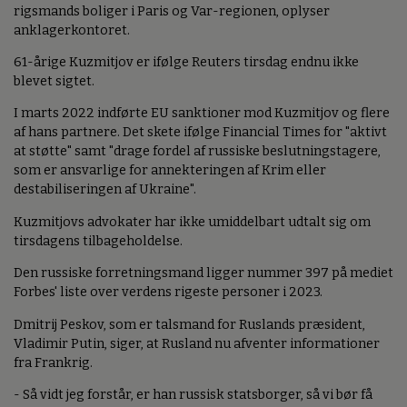
rigsmands boliger i Paris og Var-regionen, oplyser
anklagerkontoret.
61-årige Kuzmitjov er ifølge Reuters tirsdag endnu ikke
blevet sigtet.
I marts 2022 indførte EU sanktioner mod Kuzmitjov og flere
af hans partnere. Det skete ifølge Financial Times for "aktivt
at støtte" samt "drage fordel af russiske beslutningstagere,
som er ansvarlige for annekteringen af Krim eller
destabiliseringen af Ukraine".
Kuzmitjovs advokater har ikke umiddelbart udtalt sig om
tirsdagens tilbageholdelse.
Den russiske forretningsmand ligger nummer 397 på mediet
Forbes' liste over verdens rigeste personer i 2023.
Dmitrij Peskov, som er talsmand for Ruslands præsident,
Vladimir Putin, siger, at Rusland nu afventer informationer
fra Frankrig.
- Så vidt jeg forstår, er han russisk statsborger, så vi bør få