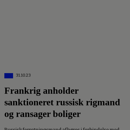
31.10.23
Frankrig anholder
sanktioneret russisk rigmand
og ransager boliger
Russisk forretningsmand afhøres i forbindelse med